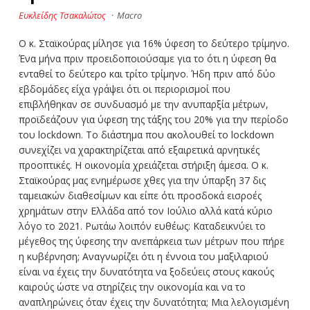
Ευκλείδης Τσακαλώτος
·
Macro
Ο κ. Σταϊκούρας μίλησε για 16% ύφεση το δεύτερο τρίμηνο.
Ένα μήνα πριν προειδοποιούσαμε για το ότι η ύφεση θα
ενταθεί το δεύτερο και τρίτο τρίμηνο. Ήδη πριν από δύο
εβδομάδες είχα γράψει ότι οι περιορισμοί που
επιβλήθηκαν σε συνδυασμό με την ανυπαρξία μέτρων,
προϊδεάζουν για ύφεση της τάξης του 20% για την περίοδο
του lockdown. Το διάστημα που ακολουθεί το lockdown
συνεχίζει να χαρακτηρίζεται από εξαιρετικά αρνητικές
προοπτικές. Η οικονομία χρειάζεται στήριξη άμεσα. Ο κ.
Σταϊκούρας μας ενημέρωσε χθες για την ύπαρξη 37 δις
ταμειακών διαθεσίμων και είπε ότι προσδοκά εισροές
χρημάτων στην Ελλάδα από τον Ιούλιο αλλά κατά κύριο
λόγο το 2021. Ρωτάω λοιπόν ευθέως: Καταδεικνύει το
μέγεθος της ύφεσης την ανεπάρκεια των μέτρων που πήρε
η κυβέρνηση; Αναγνωρίζει ότι η έννοια του μαξιλαριού
είναι να έχεις την δυνατότητα να ξοδεύεις στους κακούς
καιρούς ώστε να στηρίζεις την οικονομία και να το
αναπληρώνεις όταν έχεις την δυνατότητα; Μια λελογισμένη