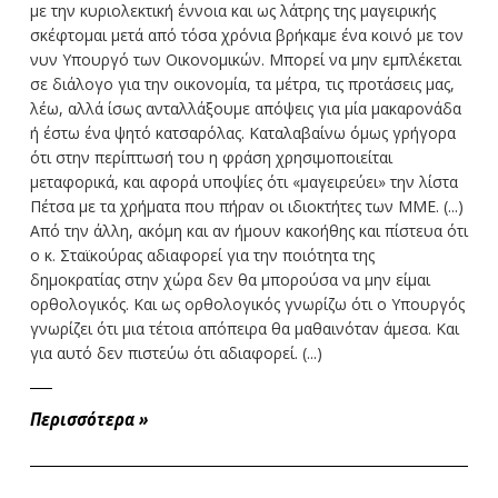
με την κυριολεκτική έννοια και ως λάτρης της μαγειρικής
σκέφτομαι μετά από τόσα χρόνια βρήκαμε ένα κοινό με τον
νυν Υπουργό των Οικονομικών. Μπορεί να μην εμπλέκεται
σε διάλογο για την οικονομία, τα μέτρα, τις προτάσεις μας,
λέω, αλλά ίσως ανταλλάξουμε απόψεις για μία μακαρονάδα
ή έστω ένα ψητό κατσαρόλας. Καταλαβαίνω όμως γρήγορα
ότι στην περίπτωσή του η φράση χρησιμοποιείται
μεταφορικά, και αφορά υποψίες ότι «μαγειρεύει» την λίστα
Πέτσα με τα χρήματα που πήραν οι ιδιοκτήτες των ΜΜΕ. (...)
Από την άλλη, ακόμη και αν ήμουν κακοήθης και πίστευα ότι
ο κ. Σταϊκούρας αδιαφορεί για την ποιότητα της
δημοκρατίας στην χώρα δεν θα μπορούσα να μην είμαι
ορθολογικός. Και ως ορθολογικός γνωρίζω ότι ο Υπουργός
γνωρίζει ότι μια τέτοια απόπειρα θα μαθαινόταν άμεσα. Και
για αυτό δεν πιστεύω ότι αδιαφορεί. (...)
Περισσότερα
»