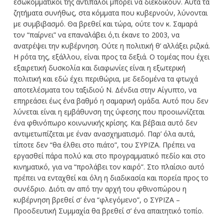
εσωκομματικοί της αντίπαλοι μπορεί να διεκδικούν. Αυτά τα
ζητήματα συνήθως, στα κόμματα που κυβερνούν, λύνονται
με συμβιβασμό. Θα βρεθεί και τώρα, ούτε τον κ. Σαμαρά
τον “παίρνει” να επαναλάβει ό,τι έκανε το 2003, να
ανατρέψει την κυβέρνηση. Ούτε η πολιτική θ’ αλλάξει ριζικά.
Η ρότα της, εξάλλου, είναι προς τα δεξιά. Ο τομέας που έχει
εξαιρετική δυσκολία και διαφωνίες είναι η εξωτερική
πολιτική και εδώ έχει περιθώρια, με δεδομένα τα φτωχά
αποτελέσματα του ταξιδιού Ν. Δένδια στην Αίγυπτο, να
επηρεάσει έως ένα βαθμό η σαμαρική ομάδα. Αυτό που δεν
λύνεται είναι η εμβάθυνση της ύφεσης που προοιωνίζεται
ένα φθινόπωρο κοινωνικής κρίσης. Και βέβαια αυτό δεν
αντιμετωπίζεται με έναν ανασχηματισμό. Παρ’ όλα αυτά,
τίποτε δεν “θα έλθει στο πιάτο”, του ΣΥΡΙΖΑ. Πρέπει να
εργασθεί πάρα πολύ και στο προγραμματικό πεδίο και στο
κινηματικό, για να “προλάβει τον καιρό”. Στο πλαίσιο αυτό
πρέπει να ενταχθεί και όλη η διαδικασία και πορεία προς το
συνέδριο. Διότι αν από την αρχή του φθινοπώρου η
κυβέρνηση βρεθεί σ’ ένα “φλεγόμενο”, ο ΣΥΡΙΖΑ –
Προοδευτική Συμμαχία θα βρεθεί σ’ ένα απαιτητικό τοπίο.