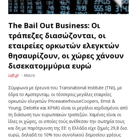
The Bail Out Business: Oι
τράπεζες διασώζονται, οι
εταιρείες ορκωτών ελεγκτών
θησαυρίζουν, οι χώρες χάνουν
δισεκατομμύρια ευρώ
Left.gr
·
Macro
Σύμφωνα με έρευνα του Transnational Institute (TNI), με
έδρα το Αμστερνταμ, οι τέσσερεις μεγάλες εταιρείες
ορκωτών ελεγκτών PricewaterhouseCoopers, Ernst &
Young, Deloitte και KPMG είναι οι μεγάλοι κερδισμένοι από
τη διάσωση των ευρωπαϊκών τραπεζών. Χαμένες είναι οι
ίδιες οι χώρες, οι οποίες τούς ανέθεσαν την σωτηρία τους
και δη με παρότρυνση της EE: η Ελλάδα είχε ζημιές 29,8 δισ.
ευρώ, δηλαδή το 10% του συνολικού δημοσίου χρέους