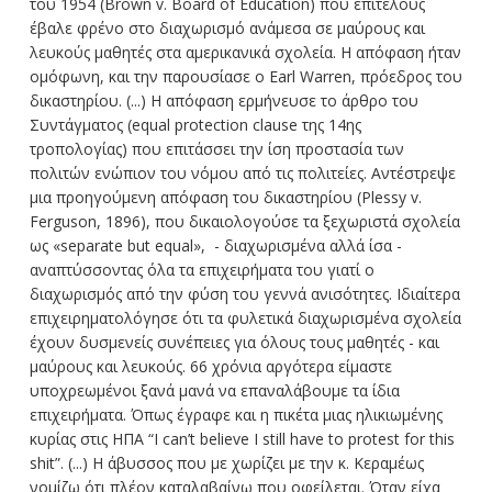
του 1954 (Brown v. Board of Education) που επιτέλους
έβαλε φρένο στο διαχωρισμό ανάμεσα σε μαύρους και
λευκούς μαθητές στα αμερικανικά σχολεία. Η απόφαση ήταν
ομόφωνη, και την παρουσίασε ο Earl Warren, πρόεδρος του
δικαστηρίου. (...) Η απόφαση ερμήνευσε το άρθρο του
Συντάγματος (equal protection clause της 14ης
τροπολογίας) που επιτάσσει την ίση προστασία των
πολιτών ενώπιον του νόμου από τις πολιτείες. Αντέστρεψε
μια προηγούμενη απόφαση του δικαστηρίου (Plessy v.
Ferguson, 1896), που δικαιολογούσε τα ξεχωριστά σχολεία
ως «separate but equal», - διαχωρισμένα αλλά ίσα -
αναπτύσσοντας όλα τα επιχειρήματα του γιατί ο
διαχωρισμός από την φύση του γεννά ανισότητες. Ιδιαίτερα
επιχειρηματολόγησε ότι τα φυλετικά διαχωρισμένα σχολεία
έχουν δυσμενείς συνέπειες για όλους τους μαθητές - και
μαύρους και λευκούς. 66 χρόνια αργότερα είμαστε
υποχρεωμένοι ξανά μανά να επαναλάβουμε τα ίδια
επιχειρήματα. Όπως έγραφε και η πικέτα μιας ηλικιωμένης
κυρίας στις ΗΠΑ “I can’t believe I still have to protest for this
shit”. (...) Η άβυσσος που με χωρίζει με την κ. Κεραμέως
νομίζω ότι πλέον καταλαβαίνω που οφείλεται. Όταν είχα