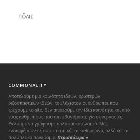
COMMONALITY
Αποτελούμε μια κοινότητα ιδεών, αριστερών
ριζοσπαστικών ιδεών, τουλάχιστον οι άνθρωποι που
τρέχουμε το site, δεν απαιτούμε την ίδια κοινότητα και από
τους ανθρώπους που απευθυνόμαστε για συνεργασίες.
Θέλουμε να γράφουμε απλά και κατανοητά. Μας
ενδιαφέρουν εξίσου τα τοπικά, τα καθημερινά, αλλά και τα
πολύπλοκα παγκόσμια.
Περισσότερα
»