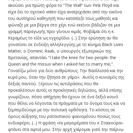
ακούσει για πρώτη φόρα το “The Wall” των Pink Floyd και
είχα δει το σχετικό video είχα ανατριχιάσει από την εικόνα
του αυστηρού καθηγητή που καταπίεζε τους μαθητές και
φώναζε με μια βέργα στο χέρι ενώ εκείνοι βάδιζαν σε μια
γραμμή παραγωγής πριν γίνουν κιμάς. Φοβάμαι ότι η κ.
Κεραμέως το είδε ως εγχειρίδιο. (...) Στην ερώτηση αν θα
γονατίσει σε ένδειξη αλληλεγγύης με το κίνημα Black Lives
Matter, o Dominic Raab, ο υπουργός εξωτερικών της
Βρετανίας, απαντάει “I take the knee for two people: the
Queen and the missus when I asked her to marry me,”.
Γονατίζω μόνο για δύο ανθρώπους: Την Βασίλισσά και την
κυρά μου, όταν την ζήτησα σε γάμο». Αυτός ο κυνισμός της
δεξιάς παντού. Ξέρουν τις αντιδράσεις που θα
προκαλέσουν αυτές οι προκλητικές δηλώσεις, αλλά επίσης
γνωρίζουν, πόσο απήχηση θα έχουν σε ένα δεξιό κοινό
που θέλει να λέγονται τα πράγματα με το όνομα τους και να
ξεμπερδεύομε με την πολιτική ορθότητα. Το κόστος σε
όρους αύξησης του ρατσιστικού φαινομένου ποσώς τους
ενδιαφέρει. (...) Η φράση «τα μαγειρέματα του κ Σταϊκούρα»
φτάνει στα αφτιά μου. Στην αρχή χαίρομαι γιατί την παίρνω