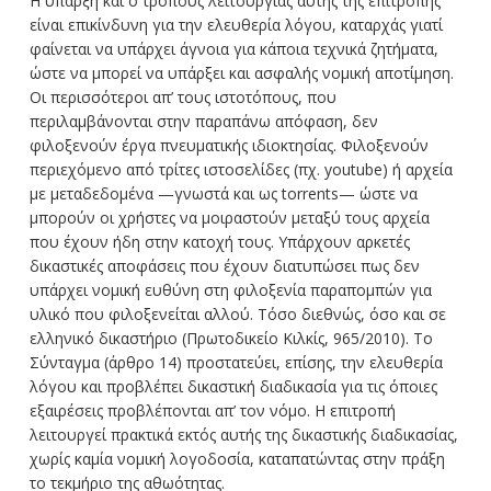
Η ύπαρξη και ο τρόπους λειτουργίας αυτής της επιτροπής
είναι επικίνδυνη για την ελευθερία λόγου, καταρχάς γιατί
φαίνεται να υπάρχει άγνοια για κάποια τεχνικά ζητήματα,
ώστε να μπορεί να υπάρξει και ασφαλής νομική αποτίμηση.
Οι περισσότεροι απ’ τους ιστοτόπους, που
περιλαμβάνονται στην παραπάνω απόφαση, δεν
φιλοξενούν έργα πνευματικής ιδιοκτησίας. Φιλοξενούν
περιεχόμενο από τρίτες ιστοσελίδες (πχ. youtube) ή αρχεία
με μεταδεδομένα —γνωστά και ως torrents— ώστε να
μπορούν οι χρήστες να μοιραστούν μεταξύ τους αρχεία
που έχουν ήδη στην κατοχή τους. Υπάρχουν αρκετές
δικαστικές αποφάσεις που έχουν διατυπώσει πως δεν
υπάρχει νομική ευθύνη στη φιλοξενία παραπομπών για
υλικό που φιλοξενείται αλλού. Τόσο διεθνώς, όσο και σε
ελληνικό δικαστήριο (Πρωτοδικείο Κιλκίς, 965/2010). Το
Σύνταγμα (άρθρο 14) προστατεύει, επίσης, την ελευθερία
λόγου και προβλέπει δικαστική διαδικασία για τις όποιες
εξαιρέσεις προβλέπονται απ’ τον νόμο. Η επιτροπή
λειτουργεί πρακτικά εκτός αυτής της δικαστικής διαδικασίας,
χωρίς καμία νομική λογοδοσία, καταπατώντας στην πράξη
το τεκμήριο της αθωότητας.