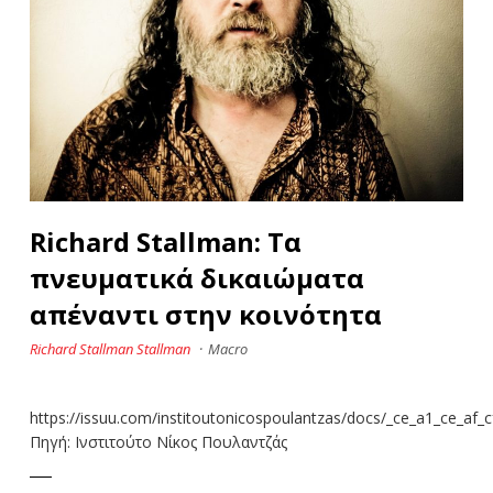
Richard Stallman: Τα
πνευματικά δικαιώματα
απέναντι στην κοινότητα
Richard Stallman Stallman
·
Macro
https://issuu.com/institoutonicospoulantzas/docs/_ce_a1_ce_af_
Πηγή: Ινστιτούτο Νίκος Πουλαντζάς