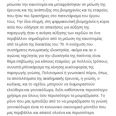
μείωσαν την καινοτομία και μεταφράστηκαν σε μείωση της
έρευνας και της ανάπτυξης στις βιομηχανίες και τις εταιρείες
που ήταν πιο δραστήριες στο πατεντάρισμα του έργου
τους. Την ίδια στιγμή, στη φαρμακευτική βιομηχανία η κύρια
αιτία που οδήγησε σε απαιτήσεις για αύξηση της
παραγωγής ήταν η ανάγκη αύξησης των κερδών σε ένα
περιβάλλον σημαδεμένο από τη μείωση της καινοτομίας
από τα μέσα της δεκαετίας του ‘70. Η ενίσχυση του
συστήματος πνευματικής ιδιοκτησίας -ακόμα και αν ο
αγώνας ταχύτητας για την ιδιοκτησία της πατέντας είναι
θέμα επιβίωσης για κάποιες εταιρείες- με πολλούς τρόπους
συνιστά μπλοκάρισμα της κίνησης κυκλοφορίας της
παραγωγής γνώσης. Πολιτισμικοί ή γνωσιακοί πόροι, όπως
τα αποτελέσματα της ακαδημαϊκής έρευνας, η γνώση, ο
κώδικας, και το σχέδιο, μπορούν να διαμοιραστούν
ελεύθερα και γενναιόδωρα, διότι καθίστανται περισσότερο
χρήσιμα για όλους όσο περισσότερο τα μοιραζόμαστε. Το
μόνο που μας εμποδίζει από το να μοιραζόμαστε τη γνώση
γενναιόδωρα είναι το κοινωνικο-οικονομικό μοντέλο που
μας περιβάλλει και απαιτεί ολοένα και περισσότερα