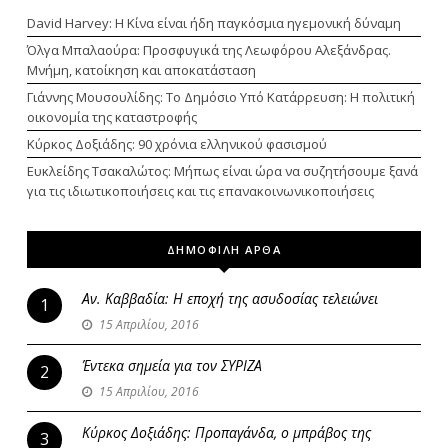
David Harvey: Η Κίνα είναι ήδη παγκόσμια ηγεμονική δύναμη
Όλγα Μπαλαούρα: Προσφυγικά της Λεωφόρου Αλεξάνδρας.
Μνήμη, κατοίκηση και αποκατάσταση
Γιάννης Μουσουλίδης: Το Δημόσιο Υπό Κατάρρευση: Η πολιτική
οικονομία της καταστροφής
Κύρκος Δοξιάδης: 90 χρόνια ελληνικού φασισμού
Ευκλείδης Τσακαλώτος: Μήπως είναι ώρα να συζητήσουμε ξανά
για τις ιδιωτικοποιήσεις και τις επανακοινωνικοποιήσεις
ΔΗΜΟΦΙΛΗ ΑΡΘΑ
Αν. Καββαδία: Η εποχή της ασυδοσίας τελειώνει
1
15 Απριλίου, 2016
Έντεκα σημεία για τον ΣΥΡΙΖΑ
2
15 Απριλίου, 2016
Κύρκος Δοξιάδης: Προπαγάνδα, ο μπράβος της
3