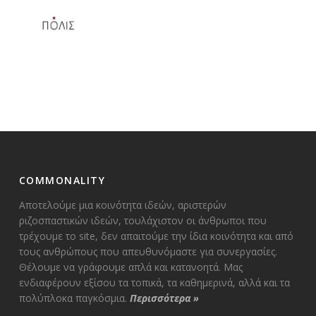
COMMONALITY
Αποτελούμε μια κοινότητα ιδεών, αριστερών
ριζοσπαστικών ιδεών, τουλάχιστον οι άνθρωποι που
τρέχουμε το site, δεν απαιτούμε την ίδια κοινότητα και από
τους ανθρώπους που απευθυνόμαστε για συνεργασίες.
Θέλουμε να γράφουμε απλά και κατανοητά. Μας
ενδιαφέρουν εξίσου τα τοπικά, τα καθημερινά, αλλά και τα
πολύπλοκα παγκόσμια.
Περισσότερα
»