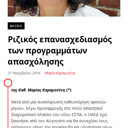
MICRO
Ριζικός επανασχεδιασμός
των προγραμμάτων
απασχόλησης
21 Νοεμβρίου, 2016
·
Μαρία Καραμεσίνη
της Καθ. Μ
αρίας Καραμεσίνη
(*)
Μετά από μία αναπόφευκτη καθυστέρηση αρκετών
μηνών, λόγω προσαρμογής στο πολύ απαιτητικό
διαχειριστικό πλαίσιο του νέου ΕΣΠΑ, ο ΟΑΕΔ έχει
ξεκινήσει από τον Αύγουστο και θα συνεχίσει τους
επόμενους μήνες την προκήρυξη και υλοποίηση νέων