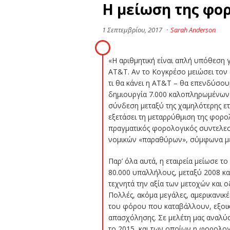
Η μείωση της φορ
1 Σεπτεμβρίου, 2017
·
Sarah Anderson
«Η αριθμητική είναι απλή υπόθεση 
AT&T. Αν το Κογκρέσο μειώσει τον
τι θα κάνει η AT&T – θα επενδύσου
δημιουργία 7.000 καλοπληρωμένων ν
σύνδεση μεταξύ της χαμηλότερης ετ
εξετάσει τη μεταρρύθμιση της φορο
πραγματικός φορολογικός συντελεσ
νομικών «παραθύρων», σύμφωνα με υ
Παρ’ όλα αυτά, η εταιρεία μείωσε 
80.000 υπαλλήλους, μεταξύ 2008 και
τεχνητά την αξία των μετοχών και ο
Πολλές, ακόμα μεγάλες, αμερικανικ
του φόρου που καταβάλλουν, εξοικ
απασχόλησης. Σε μελέτη μας αναλύσ
το 2015, και των οποίων η φορολογ