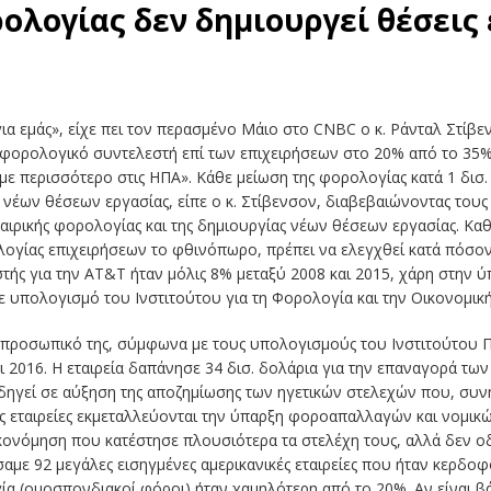
ολογίας δεν δημιουργεί θέσεις
για εμάς», είχε πει τον περασμένο Μάιο στο CNBC ο κ. Ράνταλ Στί
 φορολογικό συντελεστή επί των επιχειρήσεων στο 20% από το 35%
με περισσότερο στις ΗΠΑ». Κάθε μείωση της φορολογίας κατά 1 δισ.
έων θέσεων εργασίας, είπε ο κ. Στίβενσον, διαβεβαιώνοντας τους 
αιρικής φορολογίας και της δημιουργίας νέων θέσεων εργασίας. Καθ
λογίας επιχειρήσεων το φθινόπωρο, πρέπει να ελεγχθεί κατά πόσον
τής για την AT&T ήταν μόλις 8% μεταξύ 2008 και 2015, χάρη στην
πολογισμό του Ινστιτούτου για τη Φορολογία και την Οικονομική 
το προσωπικό της, σύμφωνα με τους υπολογισμούς του Ινστιτούτου 
 2016. Η εταιρεία δαπάνησε 34 δισ. δολάρια για την επαναγορά των
δηγεί σε αύξηση της αποζημίωσης των ηγετικών στελεχών που, συνήθ
ές εταιρείες εκμεταλλεύονται την ύπαρξη φοροαπαλλαγών και νομικ
ονόμηση που κατέστησε πλουσιότερα τα στελέχη τους, αλλά δεν οδ
αμε 92 μεγάλες εισηγμένες αμερικανικές εταιρείες που ήταν κερδοφ
ία (ομοσπονδιακοί φόροι) ήταν χαμηλότερη από το 20%. Αν είναι βά