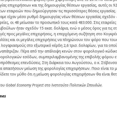
ίας επιχειρήσεων και της δημιουργίας θέσεων εργασίας, αυτές οι 9
των εταιρειών που δημιούργησαν τις περισσότερες θέσεις εργασίας.
τάσαμε είχαν μέσο ρυθμό δημιουργίας νέων θέσεων εργασίας σχεδόν
ιρείες, οι 48 μείωσαν το προσωπικό τους κατά 483.000. Στις εταιρείες
ούλων ήταν σχεδόν 15 εκατ. δολάρια, ενώ ο μέσος όρος για τις ετα
αγές προς μεγάλες επιχειρήσεις, η επερχόμενη συζήτηση στο Κογκρέ
ίτες και οι μεγάλες επιχειρήσεις να πληρώνουν τον φόρο που τους 
ε λογαριασμούς στο εξωτερικό κέρδη 2,6 τρισ. δολαρίων, για τα ο
αναπάτριζαν. Πέρα από την απάλειψη κενών στον φορολογικό κώδικα
 φορολογικών εσόδων, συμπεριλαμβανομένης της επιβολής φόρου επ
ροπρόθεσμες επενδύσεις. Στη διάρκεια του Αυγούστου, ο κ. Στίβενσ
να απαιτήσουν μείωση της φορολογίας επιχειρήσεων. Ποιο είναι το
αδίδετε τον μύθο ότι η μείωση φορολογίας επιχειρήσεων θα είναι θετ
του Gobal Economy Project στο Ινστιτούτο Πολιτικών Σπουδών.
mes