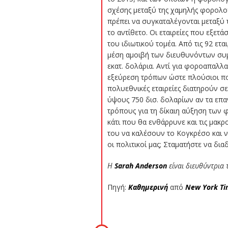
σχέσης μεταξύ της χαμηλής φορολογ
πρέπει να συγκαταλέγονται μεταξύ 
το αντίθετο. Οι εταιρείες που εξε
του ιδιωτικού τομέα. Από τις 92 ετα
μέση αμοιβή των διευθυνόντων συμβ
εκατ. δολάρια. Αντί για φοροαπαλλ
εξεύρεση τρόπων ώστε πλούσιοι πολ
πολυεθνικές εταιρείες διατηρούν σ
ύψους 750 δισ. δολαρίων αν τα επ
τρόπους για τη δίκαιη αύξηση των
κάτι που θα ενθάρρυνε και τις μακ
του να καλέσουν το Κογκρέσο και 
οι πολιτικοί μας; Σταματήστε να δι
Η
Sarah Anderson
είναι διευθύντρια 
Πηγή:
Καθημερινή
από
New York Ti