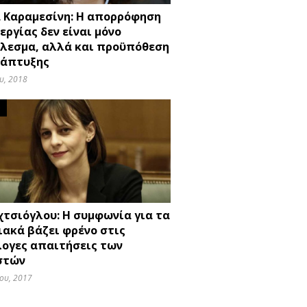
 Καραμεσίνη: Η απορρόφηση
εργίας δεν είναι μόνο
λεσμα, αλλά και προϋπόθεση
νάπτυξης
υ, 2018
O
χτσιόγλου: Η συμφωνία για τα
ιακά βάζει φρένο στις
ογες απαιτήσεις των
στών
ου, 2017