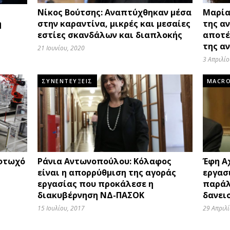
Νίκος Βούτσης: Αναπτύχθηκαν μέσα
Μαρία
η
στην καραντίνα, μικρές και μεσαίες
της αν
εστίες σκανδάλων και διαπλοκής
αποτέ
της α
21 Ιουνίου, 2020
3 Απριλίο
ΣΥΝΕΝΤΕΥΞΕΙΣ
MACR
 φτωχό
Ράνια Αντωνοπούλου: Κόλαφος
Έφη Α
είναι η απορρύθμιση της αγοράς
εργασ
εργασίας που προκάλεσε η
παράλ
διακυβέρνηση ΝΔ-ΠΑΣΟΚ
δανει
15 Ιουλίου, 2017
29 Απριλί