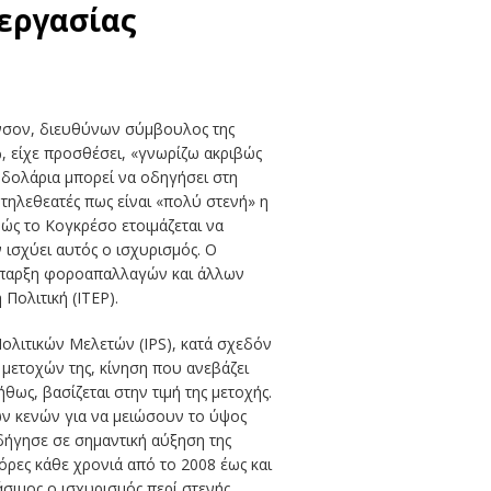
 εργασίας
βενσον, διευθύνων σύμβουλος της
, είχε προσθέσει, «γνωρίζω ακριβώς
 δολάρια μπορεί να οδηγήσει στη
τηλεθεατές πως είναι «πολύ στενή» η
ώς το Κογκρέσο ετοιμάζεται να
 ισχύει αυτός ο ισχυρισμός. Ο
 ύπαρξη φοροαπαλλαγών και άλλων
Πολιτική (ITEP).
Πολιτικών Μελετών (IPS), κατά σχεδόν
 μετοχών της, κίνηση που ανεβάζει
ως, βασίζεται στην τιμή της μετοχής.
ών κενών για να μειώσουν το ύψος
ήγησε σε σημαντική αύξηση της
όρες κάθε χρονιά από το 2008 έως και
σιμος ο ισχυρισμός περί στενής