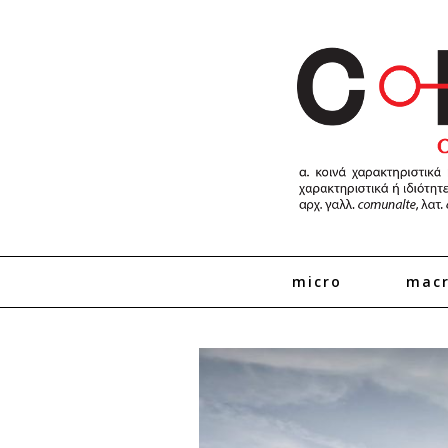
micro
mac