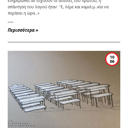
ενημερωθεί αν ισχύουν οι απειλές του πρώτου, η
απάντηση του λαγού ήταν: "Ε, λέμε και καμιά μ...κία να
περάσει η ώρα...»
Περισσότερα
»
10
06