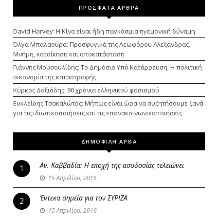
ΠΡΟΣΦΑΤΑ ΑΡΘΡΑ
David Harvey: Η Κίνα είναι ήδη παγκόσμια ηγεμονική δύναμη
Όλγα Μπαλαούρα: Προσφυγικά της Λεωφόρου Αλεξάνδρας.
Μνήμη, κατοίκηση και αποκατάσταση
Γιάννης Μουσουλίδης: Το Δημόσιο Υπό Κατάρρευση: Η πολιτική
οικονομία της καταστροφής
Κύρκος Δοξιάδης: 90 χρόνια ελληνικού φασισμού
Ευκλείδης Τσακαλώτος: Μήπως είναι ώρα να συζητήσουμε ξανά
για τις ιδιωτικοποιήσεις και τις επανακοινωνικοποιήσεις
ΔΗΜΟΦΙΛΗ ΑΡΘΑ
Αν. Καββαδία: Η εποχή της ασυδοσίας τελειώνει
1
15 Απριλίου, 2016
Έντεκα σημεία για τον ΣΥΡΙΖΑ
2
15 Απριλίου, 2016