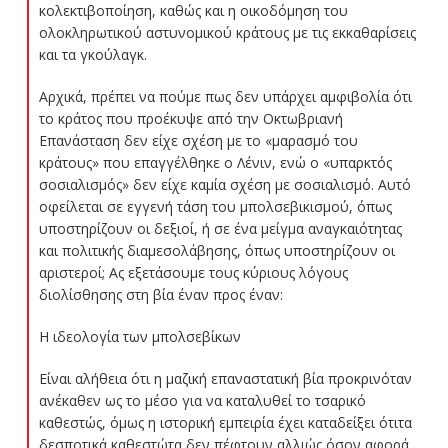
κολεκτιβοποίηση, καθώς και η οικοδόμηση του
ολοκληρωτικού αστυνομικού κράτους με τις εκκαθαρίσεις
και τα γκούλαγκ.
Αρχικά, πρέπει να πούμε πως δεν υπάρχει αμφιβολία ότι
το κράτος που προέκυψε από την Οκτωβριανή
Επανάσταση δεν είχε σχέση με το «μαρασμό του
κράτους» που επαγγέλθηκε ο Λένιν, ενώ ο «υπαρκτός
σοσιαλισμός» δεν είχε καμία σχέση με σοσιαλισμό. Αυτό
οφείλεται σε εγγενή τάση του μπολσεβικισμού, όπως
υποστηρίζουν οι δεξιοί, ή σε ένα μείγμα αναγκαιότητας
και πολιτικής διαμεσολάβησης, όπως υποστηρίζουν οι
αριστεροί; Ας εξετάσουμε τους κύριους λόγους
διολίσθησης στη βία έναν προς έναν:
Η ιδεολογία των μπολσεβίκων
Είναι αλήθεια ότι η μαζική επαναστατική βία προκρινόταν
ανέκαθεν ως το μέσο για να καταλυθεί το τσαρικό
καθεστώς, όμως η ιστορική εμπειρία έχει καταδείξει ότιτα
δεσποτικά καθεστώτα δεν πέφτουν αλλιώς όσον αφορά