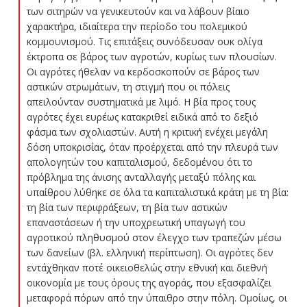
των σιτηρών να γενικευτούν και να λάβουν βίαιο
χαρακτήρα, ιδιαίτερα την περίοδο του πολεμικού
κομμουνισμού. Τις επιτάξεις συνόδευσαν ουκ ολίγα
έκτροπα σε βάρος των αγροτών, κυρίως των πλουσίων.
Οι αγρότες ήθελαν να κερδοσκοπούν σε βάρος των
αστικών στρωμάτων, τη στιγμή που οι πόλεις
απειλούνταν συστηματικά με λιμό. Η βία προς τους
αγρότες έχει ευρέως κατακριθεί ειδικά από το δεξιό
φάσμα των σχολιαστών. Αυτή η κριτική ενέχει μεγάλη
δόση υποκρισίας, όταν προέρχεται από την πλευρά των
απολογητών του καπιταλισμού, δεδομένου ότι το
πρόβλημα της άνισης ανταλλαγής μεταξύ πόλης και
υπαίθρου λύθηκε σε όλα τα καπιταλιστικά κράτη με τη βία:
τη βία των περιφράξεων, τη βία των αστικών
επαναστάσεων ή την υποχρεωτική υπαγωγή του
αγροτικού πληθυσμού στον έλεγχο των τραπεζών μέσω
των δανείων (βλ. ελληνική περίπτωση). Οι αγρότες δεν
εντάχθηκαν ποτέ οικειοθελώς στην εθνική και διεθνή
οικονομία με τους όρους της αγοράς, που εξασφαλίζει
μεταφορά πόρων από την ύπαιθρο στην πόλη. Ομοίως, οι