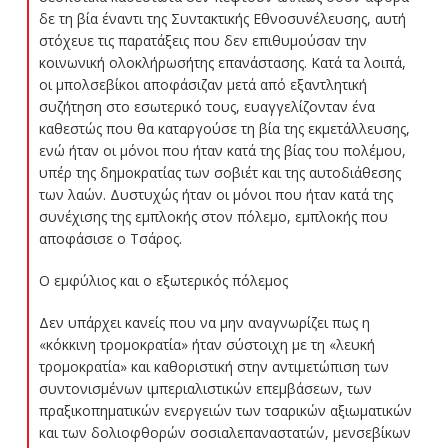
δε τη βία έναντι της Συντακτικής Εθνοσυνέλευσης, αυτή
στόχευε τις παρατάξεις που δεν επιθυμούσαν την
κοινωνική ολοκλήρωσήτης επανάστασης. Κατά τα λοιπά,
οι μπολσεβίκοι αποφάσιζαν μετά από εξαντλητική
συζήτηση στο εσωτερικό τους, ευαγγελίζονταν ένα
καθεστώς που θα καταργούσε τη βία της εκμετάλλευσης,
ενώ ήταν οι μόνοι που ήταν κατά της βίας του πολέμου,
υπέρ της δημοκρατίας των σοβιέτ και της αυτοδιάθεσης
των λαών. Δυστυχώς ήταν οι μόνοι που ήταν κατά της
συνέχισης της εμπλοκής στον πόλεμο, εμπλοκής που
αποφάσισε ο Τσάρος.
Ο εμφύλιος και ο εξωτερικός πόλεμος
Δεν υπάρχει κανείς που να μην αναγνωρίζει πως η
«κόκκινη τρομοκρατία» ήταν σύστοιχη με τη «λευκή
τρομοκρατία» και καθοριστική στην αντιμετώπιση των
συντονισμένων ιμπεριαλιστικών επεμβάσεων, των
πραξικοπηματικών ενεργειών των τσαρικών αξιωματικών
και των δολιοφθορών σοσιαλεπαναστατών, μενσεβίκων