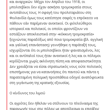
και αναρχικών. Μέχρι τον Απρίλιο του 1918, οι
μπολσεβίκοι δεν είχαν ασκήσει τρομοκρατία στους
αντιπάλους τους. Η σφαγή του προλεταριάτου στη
Φινλανδία όμως τους κατέστησε σαφές τι επρόκειτο να
πάθουν εάν παρέμεναν ανεκτικοί. Οι φιλελεύθεροι
ιστορικοί και πολιτικοί, οι οποίοι φροντίζουν να
εστιάζουν αποκλειστικά στην «κόκκινη τρομοκρατία»
ξεχνώντας παραδόξως από ποια τρομοκρατία (βλ. αγγλική
και γαλλική επανάσταση) γεννήθηκε η παράταξή τους,
ισχυρίζονται ότι οι μπολσεβίκοι ήταν φανατισμένοι, λες
και οι αντίπαλοί τους ήταν ανεκτικοί ή λες και οι πόλεμοι
κερδίζονται χωρίς ακλόνητη πίστη και αποφασιστικότητα.
Δεν χρειάζεται να είσαι στρατιωτικός νους ούτε πολιτικός
επιστήμονας για να κατανοήσεις ότι παντού και πάντα η
παρατεταμένη πολεμική προσπάθεια οδηγεί αναπόφευκτα
στη γιγάντωση της κρατικής εξουσίας.
Ο κίνδυνος του λιμού
Οι αγρότες δεν ήθελαν να στέλνουν το πλεόνασμα της
παραγωγής τους στις πόλεις με αποτέλεσμα οι επιτάξεις