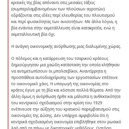
κριτικές της βίας απέναντι στις μεσαίες τάξεις
(συμπεριλαμβανομένων των πλούσιων αγροτών)
εδράζονται στις ιδέες περί ελευθερίας του πλουτισμού
και περί φυσικότητας των ανισοτήτων. Με άλλα λόγια, η
βία ενάντια στην εκμετάλλευση είναι κατακριτέα, ενώ η
εκμεταλλευτική βία όχι.
Η ανάγκη οικονομικής ανόρθωσης μιας διαλυμένης χώρας.
Ο πόλεμος και η κατάρρευση του τσαρικού κράτους
δημιούργησαν μια χαώδη κατάσταση την οποία κλήθηκαν
να αντιμετωπίσουν οι μπολσεβίκοι. Αναντίρρητα η
προσπάθεια αυτοδιαχείρισης των εργοστασίων επέτεινε
το οικονομικό χάος. Η υπαγωγή της οικονομίας στο
κράτος έγινε με τη βία και κόστισε πολλά θύματα. Από την
άλλη όμως η ανόρθωση ήρθε και μάλιστα η ανθεκτικότητα
του κεντρικού σχεδιασμού στην κρίση του 1929
ενέπνευσε την αύξηση του κρατικού παρεμβατισμού στις
οικονομίες της Δύσης. Δεν υπάρχει αμφιβολία ότι η
κεντρικά σχεδιασμένη οικονομία επιβλήθηκε στον ρωσικό
λαό από τα πάνω με δικτατορικές μεθόδους. Ωστόσο,