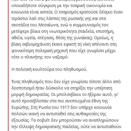
οποιαδήποτε σύγκριση με την τσαρική οικονομία και
κοινωνία είναι αστεία. Ο τσαρισμός κρατούσε δέσμιο έναν
τεράστιο λαό στις λάσπες της ρωσικής γης και στα
σκοτάδια του Μεσαίωνα, ενώ ο κομμουνισμός τον
μετέφερε βίαια στη νεωτερικότητα (παιδεία, επιστήμη,
αθεΐα, υγεία, στέγαση, θέση της γυναίκας). Ομοίως, η
βίαιη εκβιομηχάνιση έκανε εφικτή τη νίκη απέναντι στη
φονικότερη πολεμική μηχανή που είχε γνωρίσει μέχρι
τότε ο πλανήτης: τον ναζισμό.
Η πολιτική κουλτούρα του πληθυσμού.
Ένας πληθυσμός που δεν είχε γνωρίσει τίποτε άλλο από
δεσποτισμό ήταν δύσκολο να στηρίξει την υπέρτατη
μορφή δημοκρατίας. Οι μπολσεβίκοι το ήξεραν αυτό, γι’
αυτό προσέβλεπαν στα πιο ανεπτυγμένα έθνη της
Ευρώπης. Στη Ρωσία του 1917 δεν υπήρχε κοινωνία
πολιτών ικανή να αντισταθεί στις αυθαιρεσίες της
εξουσίας. Τα σοβιέτ δεν μπορούσαν να αναπληρώσουν
την έλλειψη δημοκρατικής παιδείας, ούτε να αντισταθούν