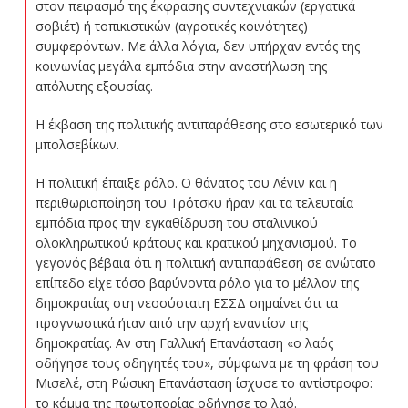
στον πειρασμό της έκφρασης συντεχνιακών (εργατικά
σοβιέτ) ή τοπικιστικών (αγροτικές κοινότητες)
συμφερόντων. Με άλλα λόγια, δεν υπήρχαν εντός της
κοινωνίας μεγάλα εμπόδια στην αναστήλωση της
απόλυτης εξουσίας.
Η έκβαση της πολιτικής αντιπαράθεσης στο εσωτερικό των
μπολσεβίκων.
Η πολιτική έπαιξε ρόλο. Ο θάνατος του Λένιν και η
περιθωριοποίηση του Τρότσκυ ήραν και τα τελευταία
εμπόδια προς την εγκαθίδρυση του σταλινικού
ολοκληρωτικού κράτους και κρατικού μηχανισμού. Το
γεγονός βέβαια ότι η πολιτική αντιπαράθεση σε ανώτατο
επίπεδο είχε τόσο βαρύνοντα ρόλο για το μέλλον της
δημοκρατίας στη νεοσύστατη ΕΣΣΔ σημαίνει ότι τα
προγνωστικά ήταν από την αρχή εναντίον της
δημοκρατίας. Αν στη Γαλλική Επανάσταση «ο λαός
οδήγησε τους οδηγητές του», σύμφωνα με τη φράση του
Μισελέ, στη Ρώσικη Επανάσταση ίσχυσε το αντίστροφο:
το κόμμα της πρωτοπορίας οδήγησε το λαό.