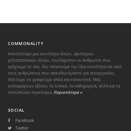
COMMONALITY
Αποτελούμε μια κοινότητα ιδεών, αριστερών
ριζοσπαστικών ιδεών, τουλάχιστον οι άνθρωποι που
τρέχουμε το site, δεν απαιτούμε την ίδια κοινότητα και από
τους ανθρώπους που απευθυνόμαστε για συνεργασίες.
Θέλουμε να γράφουμε απλά και κατανοητά. Μας
ενδιαφέρουν εξίσου τα τοπικά, τα καθημερινά, αλλά και τα
πολύπλοκα παγκόσμια.
Περισσότερα
»
SOCIAL
Facebook
Twitter