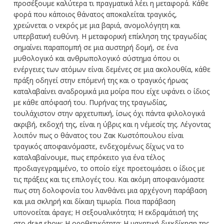
προσέξουμε καλύτερα τι πραγματικά λέει η μεταφορά. Κάθε
φορά που κάποιος θάνατος αποκαλείται τραγικός,
χρεώνεται ο νεκρός με μια βαριά, ανομολόγητη και
υπερβατική ευθύνη. Η μεταφορική επίκληση της τραγωδίας
σημαίνει παραπομπή σε μια αυστηρή δομή, σε ένα
μυθολογικό και ανθρωπολογικό σύστημα όπου οι
ενέργειες των ατόμων είναι δεμένες σε μια ακολουθία, κάθε
πράξη οδηγεί στην επόμενή της και ο τραγικός ήρωας
καταλαβαίνει αναδρομικά μια μοίρα που είχε υφάνει ο ίδιος
με κάθε απόφασή του. Πυρήνας της τραγωδίας,
τουλάχιστον στην αρχετυπική, ίσως όχι πάντα φιλολογικά
ακριβή, εκδοχή της, είναι η ύβρις και η νέμεσίς της. Λέγοντας
λοιπόν πως ο θάνατος του Ζακ Κωστόπουλου είναι
τραγικός αποφαινόμαστε, ενδεχομένως δίχως να το
καταλαβαίνουμε, πως επρόκειτο για ένα τέλος
προδιαγεγραμμένο, το οποίο είχε προετοιμάσει ο ίδιος με
τις πράξεις και τις επιλογές του. Και ακόμη αποφαινόμαστε
πως στη δολοφονία του λανθάνει μια αρχέγονη παράβαση
και μια σκληρή και δίκαιη τιμωρία. Ποια παράβαση
υπονοείται άραγε; Η σεξουαλικότητα; Η εκδραμάτισή της
στο drag show; Η οροθετικότητα; Η μαχητική διεκδίκηση της