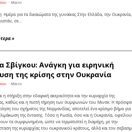
γκου
·
Macro
: Ημέρα για τα δικαιώματα της γυναίκας Στην Ελλάδα, την Ουκρανία,
νιστάν, σε…
ότερα
»
α Σβίγκου: Ανάγκη για ειρηνική
υση της κρίσης στην Ουκρανία
γκου
·
Macro
αι η στήριξη στην εδαφική ακεραιότητα και την κυριαρχία της
ας, καθώς και η πιστή τήρηση των συμφωνιών του Μινσκ. Η πρόσφα
ίηση του σχήματος της Νορμανδίας, αποτελεί ένα κρίσιμο βήμα για
λιμάκωση της έντασης. Τόσο η Ρωσία, όσο και η Ουκρανία, οφείλου
ουν τα συμφωνημένα, ώστε να τερματιστεί η διαμάχη, με την
ταση της κυριαρχίας του ουκρανικού κράτους, αλλά και τον σεβασ