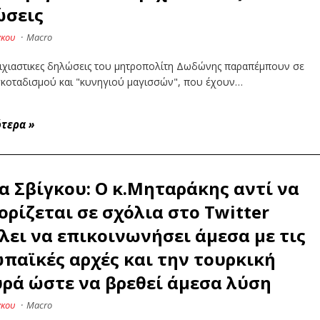
ώσεις
γκου
·
Macro
ριχιαστικες δηλώσεις του μητροπολίτη Δωδώνης παραπέμπουν σε
σκοταδισμού και "κυνηγιού μαγισσών", που έχουν…
ότερα
»
α Σβίγκου: Ο κ.Μηταράκης αντί να
ορίζεται σε σχόλια στο Twitter
λει να επικοινωνήσει άμεσα με τις
παϊκές αρχές και την τουρκική
ρά ώστε να βρεθεί άμεσα λύση
γκου
·
Macro