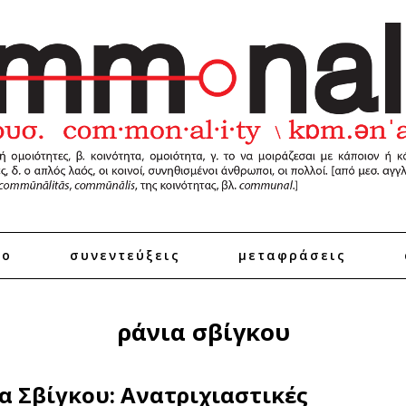
ro
συνεντεύξεις
μεταφράσεις
ράνια σβίγκου
α Σβίγκου: Ανατριχιαστικές