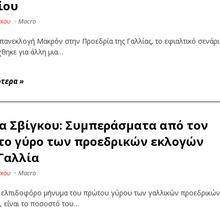
ίου
γκου
·
Macro
πανεκλογή Μακρόν στην Προεδρία της Γαλλίας, το εφιαλτικό σενάρ
θηκε για άλλη μια…
ότερα
»
α Σβίγκου: Συμπεράσματα από τον
ο γύρο των προεδρικών εκλογών
Γαλλία
γκου
·
Macro
 ελπιδοφόρο μήνυμα του πρώτου γύρου των γαλλικών προεδρικώ
, είναι το ποσοστό του…