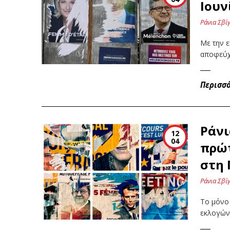
Ιουν
Ράνια Σβί
Με την ε
αποφεύχ
Περισσ
Ράνι
12
04
πρώτ
στη 
Ράνια Σβί
Το μόνο
εκλογών