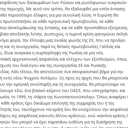
διασφάλιση των δικαιωμάτων των Ρώσων και ρωσόφωνων ουκρανών
της περιοχής. Με αυτό τον τρόπο, θα εξαλειφθεί μια εστία έντασης
οθεί περισσότερο έδαφος για μια συνολική λύση. Η Ευρώπη θα
α πρωτοστατήσει σε κάθε ειρηνευτική πρωτοβουλία, σε κάθε
εια αποκλιμάκωσης της έντασης, και σε κάθε προσπάθεια εξεύρεσης
ιβαία αποδεκτής λύσης. Δυστυχώς, η τωρινή κρίση φανερώνει έκδηλ
ακόμα φορά, την έλλειψη μιας ενιαίας φωνής της ΕΕ, που να προάγει
νη και τη συνεργασία, παρά τις θετικές πρωτοβουλίες Γαλλίας και
ς. Είναι αναγκαία η συμπερίληψη της Ρωσίας σε μια νέα,
παϊκή αρχιτεκτονική ασφαλείας και ελέγχου των εξοπλισμών, όπως
ίσχυση του διαλόγου και της συνεργασίας ΕΕ και Ρωσικής
ίας. Κάτι τέτοιο, θα αποτελούσε ένα αποφασιστικό βήμα για την
ή ενός νέου Ψυχρού πολέμου. Ως προς τις αρχές που θα μπορούσα
υν την ειρηνική συνύπαρξη και τη συνεργασία, θα μπορούσαμε να
ίσουμε εδώ, ένα βασικό κείμενο του ΟΑΣΕ, που υπογράφτηκε, και
ωσία, το 1999, τη «Χάρτα της Κωνσταντινούπολης». Όπως αναφέρει 
 κάθε κράτος έχει δικαίωμα επιλογής της συμμαχίας του ή της
ότητάς του, ταυτόχρονα «τα κράτη δεν θα ενισχύσουν την ασφάλειά
βάρος της ασφάλειας κανενός άλλου κράτους», ενώ «κανένα κράτος 
ατών δεν μπορεί να έχει παραπάνω ευθύνη για τη διατήρηση της