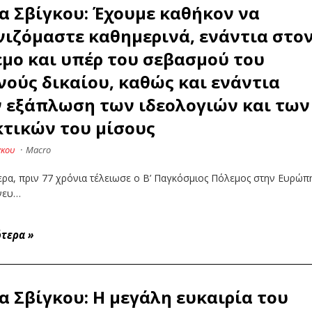
α Σβίγκου: Έχουμε καθήκον να
ιζόμαστε καθημερινά, ενάντια στο
μο και υπέρ του σεβασμού του
νούς δικαίου, καθώς και ενάντια
 εξάπλωση των ιδεολογιών και των
τικών του μίσους
γκου
·
Macro
ρα, πριν 77 χρόνια τέλειωσε ο Β’ Παγκόσμιος Πόλεμος στην Ευρώπ
άνευ…
ότερα
»
α Σβίγκου: Η μεγάλη ευκαιρία του