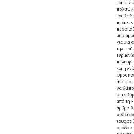
και τη 
πολιτών 
και θα δ
πρέπει ν
προσπάθ
μιας αμο
για μια 
την ειρή
Γερμανία
πανευρω
και η εν
Ομοσπονδ
αποτροπ
να διέπο
υπενθυμ
από τη Ρ
άρθρο 8,
ουδετερ
τους σε 
ομάδα κρ