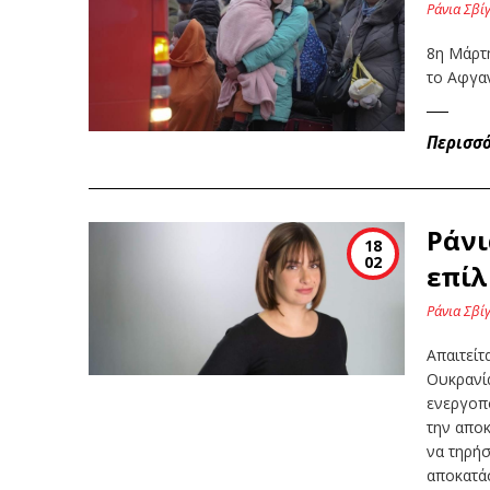
Ράνια Σβί
8η Μάρτη
το Αφγα
Περισσ
Ράνι
18
02
επίλ
Ράνια Σβί
Απαιτείτ
Ουκρανί
ενεργοπο
την αποκ
να τηρήσ
αποκατάσ