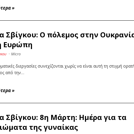
ότερα
»
α Σβίγκου: Ο πόλεμος στην Ουκρανί
η Ευρώπη
γκου
·
Micro
ματικές διεργασίες συνεχίζονται χωρίς να είναι αυτή τη στιγμή ορατ
δος από την…
ότερα
»
α Σβίγκου: 8η Μάρτη: Ημέρα για τα
ιώματα της γυναίκας