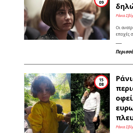
09
δηλ
Ράνια Σβί
Οι ανατ
εποχές 
Περισσ
Ράνι
15
08
περι
οφεί
ευρω
πλευ
Ράνια Σβί