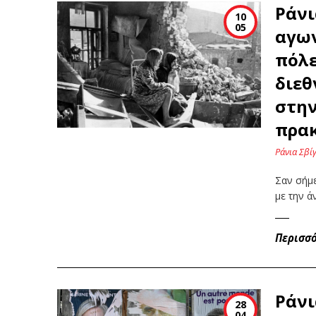
Ράνι
10
05
αγων
πόλε
διεθ
στην
πρακ
Ράνια Σβί
Σαν σήμε
με την 
Περισσ
Ράνι
28
04