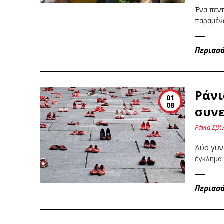
Ένα πεν
παραμένε
Περισσ
Ράνι
01
08
συνε
Ράνια Σβί
Δύο γυν
έγκλημα 
Περισσ