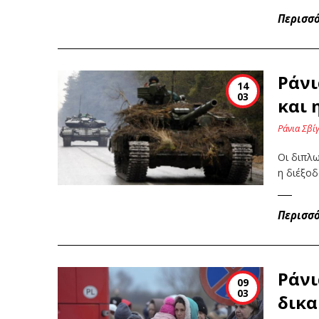
Περισσ
Ράνι
14
03
και 
Ράνια Σβί
Οι διπλω
η διέξο
Περισσ
Ράνι
09
03
δικα