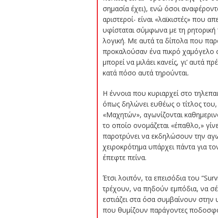
σημασία έχει), ενώ όσοι αναφέροντα
αριστεροί- είναι «λαϊκιστές» που α
υφίσταται σύμφωνα με τη ρητορική τ
λογική. Με αυτά τα δίπολα που παρ
προκαλούσαν ένα πικρό χαμόγελο στο
μπορεί να μιλάει κανείς, γι’ αυτά π
κατά πόσο αυτά τηρούνται.
Η έννοια που κυριαρχεί στο τηλεπαι
όπως δηλώνει ευθέως ο τίτλος του, 
«Μαχητών», αγωνίζονται καθημεριν
το οποίο ονομάζεται «έπαθλο,» γίνε
παροτρύνει να εκδηλώσουν την αγω
χειροκρότημα υπάρχει πάντα για το
έπεφτε πείνα.
Έτσι λοιπόν, τα επεισόδια του “Sur
τρέχουν, να πηδούν εμπόδια, να σέ
εστιάζει στα όσα συμβαίνουν στην υ
που θυμίζουν παράγοντες ποδοσφαι