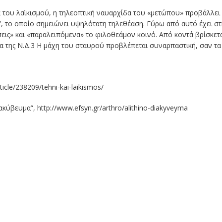
 του λαϊκισμού, η τηλεοπτική ναυαρχίδα του «μετώπου» προβάλλει έ
”, το οποίο σημειώνει υψηλότατη τηλεθέαση. Γύρω από αυτό έχει σ
σεις» και «παραλειπόμενα» το φιλοθεάμον κοινό. Από κοντά βρίσκετα
α της Ν.Δ.
3
Η μάχη του σταυρού προβλέπεται συναρπαστική, σαν τα 
ticle/238209/tehni-kai-laikismos/
κύβευμα”, http://www.efsyn.gr/arthro/alithino-diakyveyma