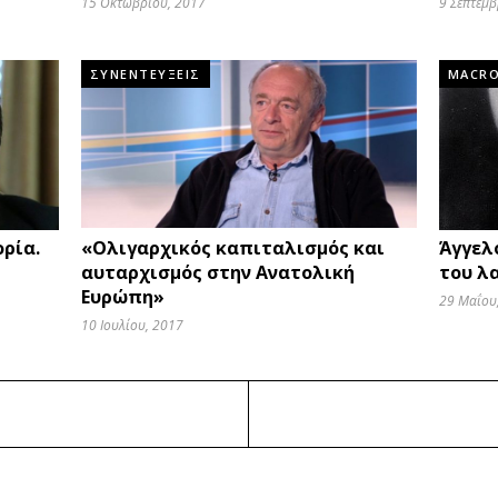
15 Οκτωβρίου, 2017
9 Σεπτεμβ
ΣΥΝΕΝΤΕΥΞΕΙΣ
MACR
ορία.
«Ολιγαρχικός καπιταλισμός και
Άγγελ
αυταρχισμός στην Ανατολική
του λ
Ευρώπη»
29 Μαΐου
10 Ιουλίου, 2017