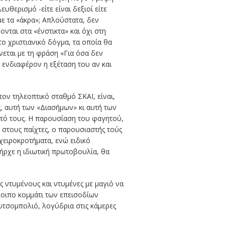
θερισμό -είτε είναι δεξιοί είτε
με τα «άκρα»; Απλούστατα, δεν
ονται στα «ένστικτα» και όχι στη
ο χριστιανικό δόγμα, τα οποία θα
εται με τη φράση «Για όσα δεν
ο ενδιαφέρον η εξέταση του αν και
τον τηλεοπτικό σταθμό ΣΚΑΪ, είναι,
ς, αυτή των «Διασήμων» κι αυτή των
τό τους. Η παρουσίαση του φαγητού,
ς στους παίχτες, ο παρουσιαστής τούς
ειροκροτήματα, ενώ ειδικό
ήρχε η ιδιωτική πρωτοβουλία, θα
ς ντυμένους και ντυμένες με μαγιό να
λοιπο κομμάτι των επεισοδίων
ουτσομπολιό, λογύδρια στις κάμερες