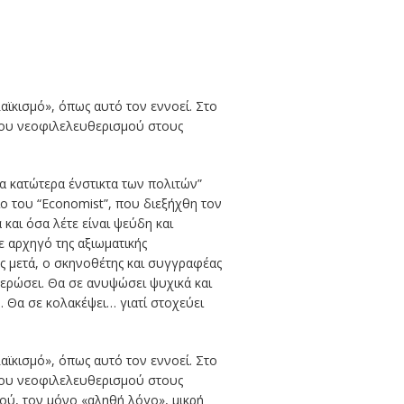
αϊκισμό», όπως αυτό τον εννοεί. Στο
α του νεοφιλελευθερισμού στους
α κατώτερα ένστικτα των πολιτών”
ο του “Economist”, που διεξήχθη τον
και όσα λέτε είναι ψεύδη και
ε αρχηγό της αξιωματικής
ες μετά, ο σκηνοθέτης και συγγραφέας
ερώσει. Θα σε ανυψώσει ψυχικά και
 Θα σε κολακέψει… γιατί στοχεύει
αϊκισμό», όπως αυτό τον εννοεί. Στο
α του νεοφιλελευθερισμού στους
εού, τον μόνο «αληθή λόγο», μικρή