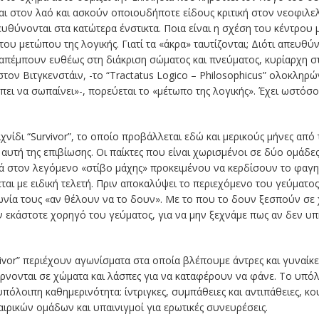
ι στον λαό και ασκούν οποιουδήποτε είδους κριτική στον νεοφιλελευ
πευθύνονται στα κατώτερα ένστικτα. Ποια είναι η σχέση του κέντρου 
ου μετώπου της λογικής. Γιατί τα «άκρα» ταυτίζονται; Διότι απευθύν
απέμπουν ευθέως στη διάκριση σώματος και πνεύματος, κυρίαρχη στ
ν Βιτγκενστάιν, -το “Tractatus Logico – Philosophicus”
ολοκληρών
ρέπει να σωπαίνει»-, πορεύεται το «μέτωπο της λογικής». Έχει ωστόσ
χνίδι “Survivor”, το οποίο προβάλλεται εδώ και μερικούς μήνες από 
αυτή της επιβίωσης. Οι παίκτες που είναι χωρισμένοι σε δύο ομάδε
ά στον λεγόμενο «στίβο μάχης» προκειμένου να κερδίσουν το φαγη
ται με ειδική τελετή. Πριν αποκαλύψει το περιεχόμενο του γεύματο
νία τους «αν θέλουν να το δουν». Με το που το δουν ξεσπούν σε χ
ν εκάστοτε χορηγό του γεύματος, για να μην ξεχνάμε πως αν δεν υπ
vivor” περιέχουν αγωνίσματα στα οποία βλέπουμε άντρες και γυναίκε
ρνονται σε χώματα και λάσπες για να καταφέρουν να φάνε. Το υπό
πόλοιπη καθημερινότητα: ίντριγκες, συμπάθειες και αντιπάθειες, κ
ρικών ομάδων και υπαινιγμοί για ερωτικές συνευρέσεις.