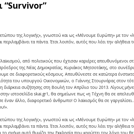
 “Survivor”
μετώπου της λογικής», γνωστού και ως «Μένουμε Ευρώπη» με τον «λ
αι περιλαμβάνει τα πάντα. Έτσι λοιπόν, αυτός που λέει την αλήθει
 λαϊκισμού, από πολιτικούς που έχτισαν καριέρες απευθυνόμενοι στ
 πρόεδρος της Νέας Δημοκρατίας, Κυριάκος Μητσοτάκης, στο συνέδρι
ουμε σε διαφορετικούς κόσμους. Απευθύνεστε σε κατώτερα ένστικτα 
ιδιότητα του υπουργού Οικονομικών, ο Γιάννης Στουρνάρας στον τότ
τη διάρκεια συζήτησης στη Βουλή τον Απρίλιο του 2013. Λίγους μήν
στην ιστοσελίδα skai.gr
1
, θα σημείωνε πως «η Τέχνη θα σε απελευθ
 έναν άλλο, διαφορετικό άνθρωπο! Ο λαϊκισμός θα σε γαργαλίσει…
υ!».
μετώπου της λογικής», γνωστού και ως «Μένουμε Ευρώπη» με τον «λ
αι περιλαμβάνει τα πάντα. Έτσι λοιπόν, αυτός που λέει την αλήθει
τι το σχήμα αυτό θυμίζει την Εκκλησία που κηρύττει τον λόγο του θ