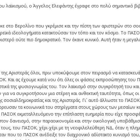
ου λαϊκισμού, ο
Άγγελος Ελεφάντης
έγραφε στο πολύ σημαντικό βι
κε στο Βερολίνο που γκρέμισε και την πίστη των αριστερών στο σοσ
εϊκά ιδεολογήματα κατακτούσαν τον τόπο και τον κόσμο. Το ΠΑΣΟ
ριστερό ούτε πιο δημοκρατικό. Τον έκανε κυνικό. Αυτή ήταν η μεγα
 της Αριστεράς όλοι, πριν υποκύψουμε στον πειρασμό να κατασκευά
. Και ας έχουμε κατά νου ότι όλες οι φάσεις εκπροσώπησης του 
στικά της φυσιογνωμίας του. Τον λαϊκισμό στην συγκρότησή του κα
ν για να συγκροτήσουν μια στέρεη και ανθεκτική ταυτότητα, όπως οι 
ς σοσιαλδημοκρατίας και της Αριστεράς. Γι` αυτό άλλωστε το ΠΑΣΟ
ρρευσαν τα κοινωνικά του στηρίγματα στους χώρους των μεσαίων κ
ο ΠΑΣΟΚ εκμεταλλευόμενο την επίπλαστη ευημερία που είχε προσφέ
τον δανεισμό, στην παραοικονομία και στην οικολογική υποβάθμισ
τους, του ΠΑΣΟΚ, χέρι-χέρι με τη νεοφιλελεύθερη ΝΔ, όταν η πλημ
ήταν που το ΠΑΣΟΚ ανέδειξε τον διαχρονικό αδίστακτο κυνισμό του,