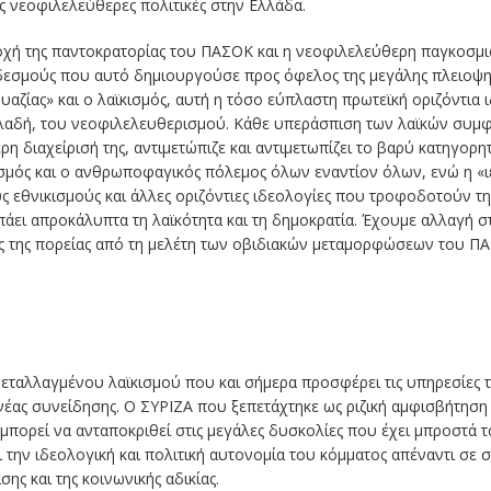
ς νεοφιλελεύθερες πολιτικές στην Ελλάδα.
οχή της παντοκρατορίας του ΠΑΣΟΚ και η νεοφιλελεύθερη παγκοσμ
ς δεσμούς που αυτό δημιουργούσε προς όφελος της μεγάλης πλειοψ
αζίας» και ο λαϊκισμός, αυτή η τόσο εύπλαστη πρωτεϊκή οριζόντια 
ηλαδή, του νεοφιλελευθερισμού. Κάθε υπεράσπιση των λαϊκών συμ
ρη διαχείρισή της, αντιμετώπιζε και αντιμετωπίζει το βαρύ κατηγορη
σμός και ο ανθρωποφαγικός πόλεμος όλων εναντίον όλων, ενώ η «ιε
υς εθνικισμούς και άλλες οριζόντιες ιδεολογίες που τροφοδοτούν τη
πάει απροκάλυπτα τη λαϊκότητα και τη δημοκρατία. Έχουμε αλλαγή σ
 της πορείας από τη μελέτη των οβιδιακών μεταμορφώσεων του Π
εταλλαγμένου λαϊκισμού που και σήμερα προσφέρει τις υπηρεσίες τ
νέας συνείδησης. Ο ΣΥΡΙΖΑ που ξεπετάχτηκε ως ριζική αμφισβήτησ
πορεί να ανταποκριθεί στις μεγάλες δυσκολίες που έχει μπροστά το
την ιδεολογική και πολιτική αυτονομία του κόμματος απέναντι σε
σης και της κοινωνικής αδικίας.