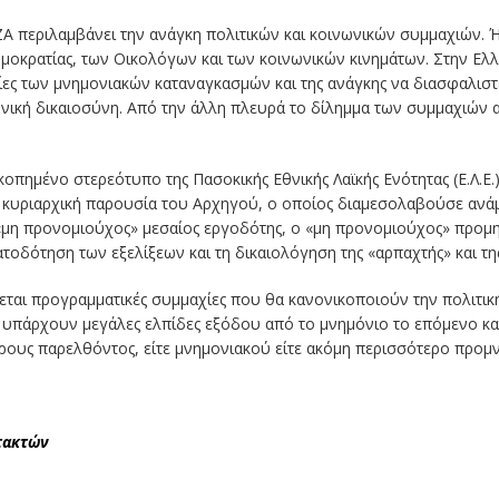
ΙΖΑ περιλαμβάνει την ανάγκη πολιτικών και κοινωνικών συμμαχιών.
ημοκρατίας, των Οικολόγων και των κοινωνικών κινημάτων. Στην Ελ
ες των μνημονιακών καταναγκασμών και της ανάγκης να διασφαλιστε
ωνική δικαιοσύνη. Από την άλλη πλευρά το δίλημμα των συμμαχιών 
πημένο στερεότυπο της Πασοκικής Εθνικής Λαϊκής Ενότητας (Ε.Λ.Ε.)
κυριαρχική παρουσία του Αρχηγού, ο οποίος διαμεσολαβούσε ανάμ
 «μη προνομιούχος» μεσαίος εργοδότης, ο «μη προνομιούχος» προμη
οδότηση των εξελίξεων και τη δικαιολόγηση της «αρπαχτής» και της
εται προγραμματικές συμμαχίες που θα κανονικοποιούν την πολιτική
ς υπάρχουν μεγάλες ελπίδες εξόδου από το μνημόνιο το επόμενο καλο
 όρους παρελθόντος, είτε μνημονιακού είτε ακόμη περισσότερο προμ
τακτών