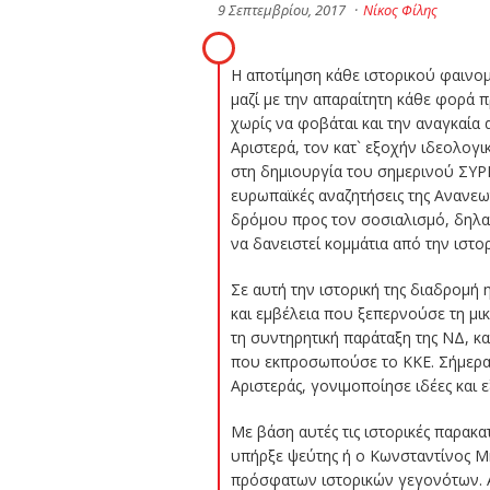
9 Σεπτεμβρίου, 2017
·
Νίκος Φίλης
Η αποτίμηση κάθε ιστορικού φαινο
μαζί με την απαραίτητη κάθε φορά π
χωρίς να φοβάται και την αναγκαία 
Αριστερά, τον κατ` εξοχήν ιδεολογ
στη δημιουργία του σημερινού ΣΥΡΙ
ευρωπαϊκές αναζητήσεις της Ανανεω
δρόμου προς τον σοσιαλισμό, δηλαδή
να δανειστεί κομμάτια από την ιστ
Σε αυτή την ιστορική της διαδρομή 
και εμβέλεια που ξεπερνούσε τη μι
τη συντηρητική παράταξη της ΝΔ, κ
που εκπροσωπούσε το ΚΚΕ. Σήμερα, 
Αριστεράς, γονιμοποίησε ιδέες και 
Με βάση αυτές τις ιστορικές παρακ
υπήρξε ψεύτης ή ο Κωνσταντίνος Μη
πρόσφατων ιστορικών γεγονότων. Αν