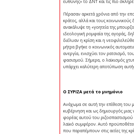
ευθύνης» το ΔΝΤ και τις πιο σκληρέ
Πέρασαν αρκετά χρόνια από την επ
κράτος, αλλά και τους κοινωνικού
ανακάλυψε τη «γοητεία της μπουρζου
ιδεολογική ρομφαία της αγοράς, δ
διέλυαν η κρίση και η νεοφιλελεύθε
μήτρα βγήκε ο κοινωνικός αυτοματι
ανεργία, ενισχύει τον ρατσισμό, το
φασισμού. Σήμερα, ο λαϊκισμός χτυ
υπάρχει καλύτερη αποτύπωση αυτής
Ο ΣΥΡΙΖΑ μετά το μνημόνιο
Ανάχωμα σε αυτή την επίθεση του μ
κυβέρνηση και ως δημιουργός μιας 
φορέας αυτού του ριζοσπαστισμού μ
λαϊκό συμφέρον. Αυτό προϋποθέτει 
που παραπέμπουν στις αιτίες της κρί