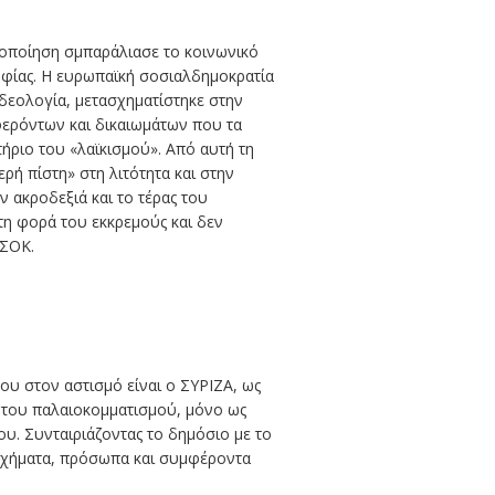
ιοποίηση σμπαράλιασε το κοινωνικό
ηφίας. Η ευρωπαϊκή σοσιαλδημοκρατία
ιδεολογία, μετασχηματίστηκε στην
φερόντων και δικαιωμάτων που τα
τήριο του «λαϊκισμού». Από αυτή τη
ρή πίστη» στη λιτότητα και στην
ν ακροδεξιά και το τέρας του
τη φορά του εκκρεμούς και δεν
ΑΣΟΚ.
ου στον αστισμό είναι ο ΣΥΡΙΖΑ, ως
η του παλαιοκομματισμού, μόνο ως
υ. Συνταιριάζοντας το δημόσιο με το
 σχήματα, πρόσωπα και συμφέροντα