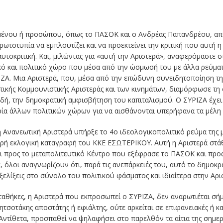
μένου ή προσώπου, όπως το ΠΑΣΟΚ και ο Ανδρέας Παπανδρέου, από 
ρωτοτυπία να εμπλουτίζει και να προεκτείνει την κριτική που αυτή 
αυτοκριτική. Και, μιλώντας για «αυτή την Αριστερά», αναφερόμαστε 
ικό και πολιτικό χώρο που μέσα από την ώσμωσή του με άλλα ρεύματ
ΖΑ. Μια Αριστερά, που, μέσα από την επώδυνη συνειδητοποίηση της
τικής Κομμουνιστικής Αριστεράς και των κινημάτων, διαμόρφωσε τη
, την δημοκρατική αμφισβήτηση του καπιταλισμού. Ο ΣΥΡΙΖΑ έχει τη
ορία άλλων πολιτικών χώρων για να αισθάνονται υπερήφανα τα μέλη κ
η Ανανεωτική Αριστερά υπήρξε το 4ο ιδεολογικοπολιτικό ρεύμα της 
κρή εκλογική καταγραφή του ΚΚΕ ΕΣΩΤΕΡΙΚΟΥ. Αυτή η Αριστερά στά
αι προς το μεταπολιτευτικό Κέντρο που εξέφρασε το ΠΑΣΟΚ και προ
όλοι αναγνωρίζουν ότι, παρά τις ανεπάρκειές του, αυτό το δημοκρ
εξελίξεις στο σύνολο του πολιτικού φάσματος και ιδιαίτερα στην Αρι
αταθήκες, η Αριστερά που εκπροσωπεί ο ΣΥΡΙΖΑ, δεν αναρωτιέται 
τσοτάκης αποστάτης ή εφιάλτης, ούτε αρκείται σε επιφανειακές ή κ
τίθετα, προσπαθεί να ψηλαφήσει στο παρελθόν τα αίτια της σημεριν