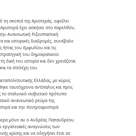
τη σκοπιά της Αριστεράς, οφείλει
η Αριστερά έχει ασκήσει στο παρελθόν,
στην Ανανεωτική Ριζοσπαστική
α και ιστορικές διαδρομές, συνέβαλε
 ήττας του Εμφυλίου και τις
 στρατηγική του δημοκρατικού
 δική του ιστορία και δεν χρειάζεται
αι τα στελέχη του.
μεταπολιτευτικής Ελλάδας, με κύρος
θηκε ταυτόχρονα αντίπαλος και προς
ς το σταλινικό-σοβιετικό πρότυπο
ατικό-ανανεωτικό ρεύμα της
στερά και την Κεντροαριστερά.
σήμερα μόνο αν ο Ανδρέας Παπανδρέου
αι εργαλειακές αναγνώσεις των
ής κρίσης και να οδηγήσει έτσι σε