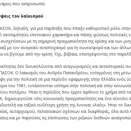
υνάμεις που εκπροσωπεί.
Όψεις του λαϊκισμού
ΑΣΟΚ, δηλαδή, για μια παράταξη που έπαιξε καθοριστικό ρόλο στην ε
ό σκοπιμότητες επετειακού χαρακτήρα και πάσης φύσεως πολιτικές ε
συσχετίσεων με τη σημερινή πραγματικότητα της κρίσης και των μνημ
μαζί με τον αναγκαίο αναστοχασμό για τη συνεισφορά και των άλλω
α βγούμε από την κρίση. Όχι, βέβαια, επιστρέφοντας στο παρελθόν
ικότητας δεν διευκολύνεται από αναγωγισμούς και αντιϊστορικές συ
ΑΣΟΚ. Ο λαϊκισμός του Ανδρέα Παπανδρέου, ενταγμένος στη μετωπ
ψη για την πολιτική σε μια περίοδο εφαρμογής στην Ελλάδα ενός 
ιγμα του 1981, εντάσσονταν ισότιμα στην πολιτική και στην κοινων
ίου πολέμου. Ήταν η περίοδος που έρρεε άφθονο το χρήμα από τα 
, δημιουργούσε νέες κοινωνικές πραγματικότητες και ένα σύνολο α
ιδιοτελή και ταξικά ουδέτερη χρήση της έννοιας «λαός». Ήταν το δι
είας, αυταρχισμού, πελατειακών σχέσεων και διαφθοράς, όλα αυτά 
σεις και με παρούσες τις επιπτώσεις των ριζικών διεθνών ανατροπ