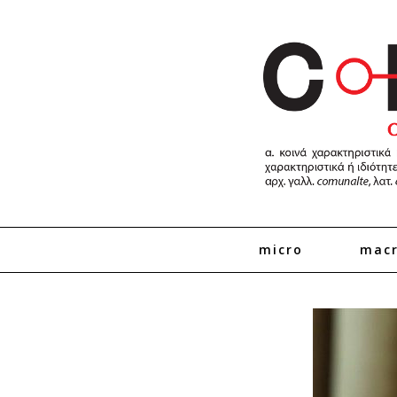
micro
mac