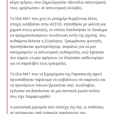
κλίμα τρόμου, που δημιούργησαν πάνοπλοι αστυνομικοί,
τους «φόρτωσαν» σε αστυνομικές κλούβες.
Τα ίδια ΜΑΤ που χτες το μεσημέρι θυμίζοντας άλλες
εποχές εισέβαλαν στην ΑΣΣΟΕ, επιτεθήκαν με γκλοπς και
χημικά στους φοιτητές, οι οποίοι διεκδικήσαν το δικαίωμα
να πραγματοποιήσουν συνέλευση εντός της σχολής, που
αυθαίρετα έκλεισε η Σύγκλητος. Τραυμάτισαν φοιτητές,
προπηλάκισαν φωτορεπόρτερ, ασφαλώς για να μην
καταγραφούν οι αστυνομικές αυθαιρεσίες, ενώ έφτασαν
στο σημείο να μην αφήσουν να πλησιάσει ασθενοφόρο
για να παραλάβει τους τραυματίες.
Τα ίδια ΜΑΤ που τα ξημερώματα της Παρασκευής αφού
προσπάθησαν παράνομα να εισβάλλουν σε καφενείο και
να προσάγουν όποιον βρισκόταν εκεί, συνέλαβαν,
έγδυσαν και βασάνισαν σε μια σκοτεινή γωνία πολίτη
που είχε διαμαρτυρηθεί.
Η ρατσιστική ρητορεία από στελέχη της ΝΔ, οι επιθέσεις
σε πρόσφυγες από τοπικούς παράγοντες του