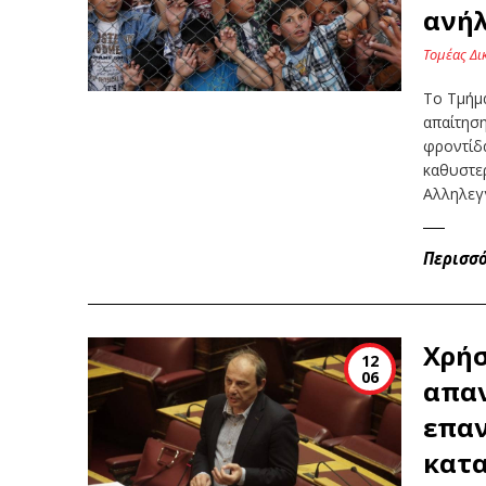
ανή
Τομέας Δι
Το Τμήμ
απαίτηση
φροντίδα
καθυστε
Αλληλεγ
Περισσ
Χρήσ
12
06
απαν
επαν
κατα