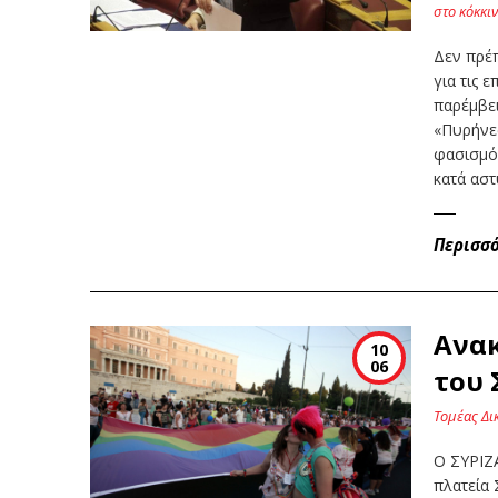
στο κόκκι
Δεν πρέπ
για τις 
παρέμβει
«Πυρήνες
φασισμός
κατά αστ
Περισσ
Ανα
10
06
του 
Τομέας Δι
Ο ΣΥΡΙΖΑ
πλατεία 