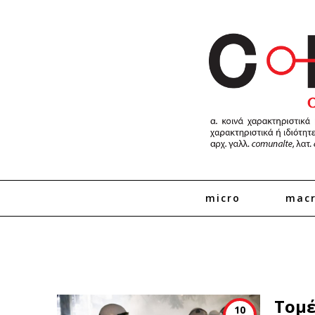
micro
mac
Τομέ
10