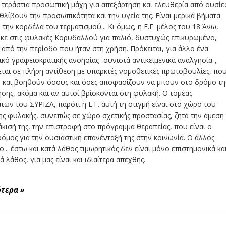
α τεράστια προσωπική μάχη για απεξάρτηση και ελευθερία από ουσίε
λίβουν την προσωπικότητα και την υγεία της. Είναι μερικά βήματα
 την κορδέλα του τερματισμού... Κι όμως, η Ε.Γ. μέλος του 18 Άνω,
κε στις φυλακές Κορυδαλλού για παλιό, δυστυχώς επικυρωμένο,
 από την περίοδο που ήταν στη χρήση. Πρόκειται, για άλλο ένα
ικό γραφειοκρατικής ανοησίας -συνιστά αντικειμενικά αναλγησία-,
ται σε πλήρη αντίθεση με υπαρκτές νομοθετικές πρωτοβουλίες, πο
 και βοηθούν όσους και όσες αποφασίζουν να μπουν στο δρόμο τη
σης, ακόμα και αν αυτοί βρίσκονται στη φυλακή. Ο τομέας
των του ΣΥΡΙΖΑ, παρότι η Ε.Γ. αυτή τη στιγμή είναι στο χώρο του
ς φυλακής, συνεπώς σε χώρο σχετικής προστασίας, ζητά την άμεση
ισή της, την επιστροφή στο πρόγραμμα θεραπείας, που είναι ο
όμος για την ουσιαστική επανένταξή της στην κοινωνία. Ο άλλος
ο... έστω και κατά λάθος τιμωρητικός δεν είναι μόνο επιστημονικά κα
ά λάθος, για μας είναι και ιδιαίτερα απεχθής.
ότερα
»