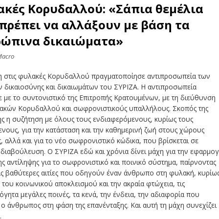
κές Κορυδαλλού: «Σάπια θεμέλια
πρέπει να αλλάξουν με βάση τα
ρώπινα δικαιώματα»
Macro
η στις φυλακές Κορυδαλλού πραγματοποίησε αντιπροσωπεία των
 δικαιοσύνης και δικαιωμάτων του ΣΥΡΙΖΑ. Η αντιπροσωπεία
 με το συντονιστικό της Επιτροπής Κρατουμένων, με τη διεύθυνση
ακών Κορυδαλλού και σωφρονιστικούς υπαλλήλους. Σκοπός της
ς η συζήτηση με όλους τους ενδιαφερόμενους, κυρίως τους
νους, για την κατάσταση και την καθημερινή ζωή στους χώρους
, αλλά και για το νέο σωφρονιστικό κώδικα, που βρίσκεται σε
διαβούλευση. Ο ΣΥΡΙΖΑ εδώ και χρόνια δίνει μάχη για την εφαρμο
ης αντίληψης για το σωφρονιστικό και ποινικό σύστημα, παίρνοντας
ις βαθύτερες αιτίες που οδηγούν έναν άνθρωπο στη φυλακή, κυρίω
ς του κοινωνικού αποκλεισμού και την ακραία φτώχεια, τις
όγητα μεγάλες ποινές, τα κενά, την ένδεια, την αδιαφορία που
ο άνθρωπος στη φάση της επανένταξης. Και αυτή τη μάχη συνεχίζει
.