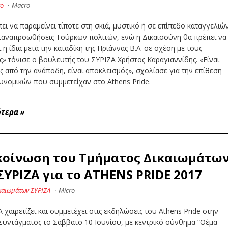
νο
·
Macro
ει να παραμείνει τίποτε στη σκιά, μυστικό ή σε επίπεδο καταγγελιώ
επαναπροωθήσεις Τούρκων πολιτών, ενώ η Δικαιοσύνη θα πρέπει να
 η ίδια μετά την καταδίκη της Ηριάννας Β.Λ. σε σχέση με τους
» τόνισε ο βουλευτής του ΣΥΡΙΖΑ Χρήστος Καραγιαννίδης. «Είναι
 από την ανάποδη, είναι αποκλεισμός», σχολίασε για την επίθεση
υνομικών που συμμετείχαν στο Athens Pride.
ότερα
»
κοίνωση του Τμήματος Δικαιωμάτω
ΣΥΡΙΖΑ για το ΑΤHENS PRIDE 2017
καιωμάτων ΣΥΡΙΖΑ
·
Micro
 χαιρετίζει και συμμετέχει στις εκδηλώσεις του Athens Pride στην
Συντάγματος το Σάββατο 10 Ιουνίου, με κεντρικό σύνθημα “Θέμα