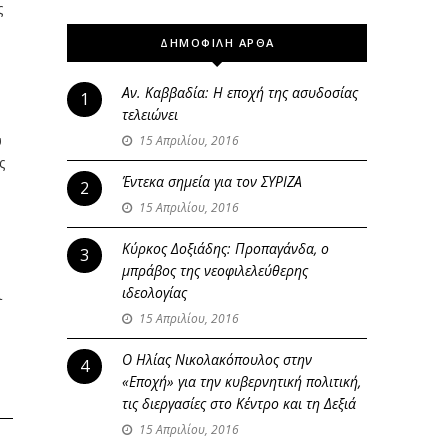
ς
ΔΗΜΟΦΙΛΗ ΑΡΘΑ
Αν. Καββαδία: Η εποχή της ασυδοσίας
1
τελειώνει
υ
15 Απριλίου, 2016
ς
Έντεκα σημεία για τον ΣΥΡΙΖΑ
2
15 Απριλίου, 2016
Κύρκος Δοξιάδης: Προπαγάνδα, ο
3
μπράβος της νεοφιλελεύθερης
ιδεολογίας
ι
15 Απριλίου, 2016
Ο Ηλίας Νικολακόπουλος στην
4
«Εποχή» για την κυβερνητική πολιτική,
τις διεργασίες στο Κέντρο και τη Δεξιά
15 Απριλίου, 2016