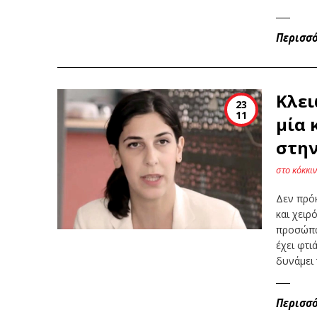
Περισσ
Κλει
23
11
μία 
στην
στο κόκκι
Δεν πρόκ
και χειρ
προσώπων
έχει φτι
δυνάμει 
Περισσ