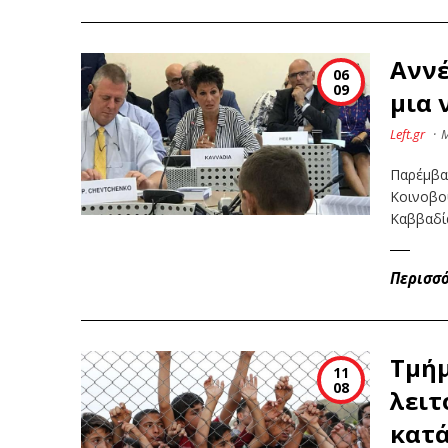
Αννέ
06
09
μια 
Left.gr
·
Παρέμβασ
Κοινοβο
Καββαδία
Περισσ
Τμήμ
11
08
λειτ
κατά