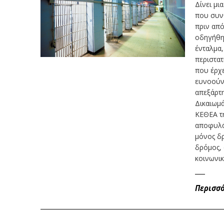
Δίνει μι
που συνθ
πριν από
οδηγήθη
ένταλμα,
περιστατ
που έρχε
ευνοούν
απεξάρτη
Δικαιωμά
ΚΕΘΕΑ τη
αποφυλάκ
μόνος δρ
δρόμος, 
κοινωνικ
Περισσ