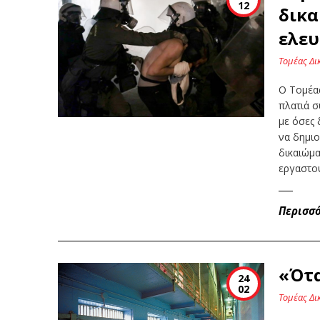
12
δικα
ελευ
Τομέας Δι
Ο Τομέας
πλατιά 
με όσες 
να δημιο
δικαιώμα
εργαστο
Περισσ
«Ότα
24
02
Τομέας Δι