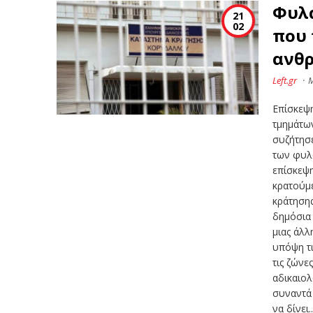
Φυλα
21
02
που 
ανθ
Left.gr
·
Επίσκεψ
τμημάτων
συζήτησε
των φυλ
επίσκεψη
κρατούμε
κράτησης
δημόσια 
μιας άλλ
υπόψη τ
τις ζώνε
αδικαιολ
συναντά 
να δίνει..