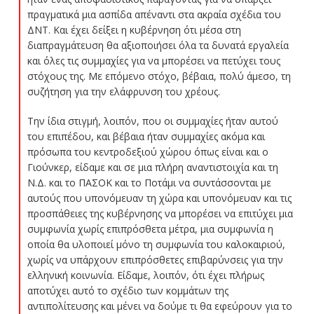
πραγματικά μια ασπίδα απέναντι στα ακραία σχέδια του
ΔΝΤ. Και έχει δείξει η κυβέρνηση ότι μέσα στη
διαπραγμάτευση θα αξιοποιήσει όλα τα δυνατά εργαλεία
και όλες τις συμμαχίες για να μπορέσει να πετύχει τους
στόχους της. Με επόμενο στόχο, βέβαια, πολύ άμεσο, τη
συζήτηση για την ελάφρυνση του χρέους.
Την ίδια στιγμή, λοιπόν, που οι συμμαχίες ήταν αυτού
του επιπέδου, και βέβαια ήταν συμμαχίες ακόμα και
πρόσωπα του κεντροδεξιού χώρου όπως είναι και ο
Γιούνκερ, είδαμε και σε μια πλήρη αναντιστοιχία και τη
Ν.Δ. και το ΠΑΣΟΚ και το Ποτάμι να συντάσσονται με
αυτούς που υπονόμευαν τη χώρα και υπονόμευαν και τις
προσπάθειες της κυβέρνησης να μπορέσει να επιτύχει μια
συμφωνία χωρίς επιπρόσθετα μέτρα, μια συμφωνία η
οποία θα υλοποιεί μόνο τη συμφωνία του καλοκαιριού,
χωρίς να υπάρχουν επιπρόσθετες επιβαρύνσεις για την
ελληνική κοινωνία. Είδαμε, λοιπόν, ότι έχει πλήρως
αποτύχει αυτό το σχέδιο των κομμάτων της
αντιπολίτευσης και μένει να δούμε τι θα εφεύρουν για το