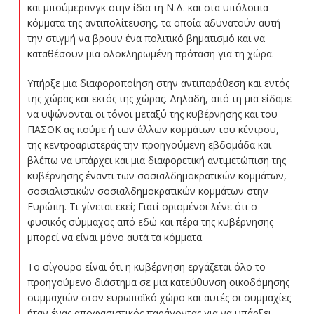
και μπούμερανγκ στην ίδια τη Ν.Δ. και στα υπόλοιπα
κόμματα της αντιπολίτευσης, τα οποία αδυνατούν αυτή
την στιγμή να βρουν ένα πολιτικό βηματισμό και να
καταθέσουν μια ολοκληρωμένη πρόταση για τη χώρα.
Υπήρξε μια διαφοροποίηση στην αντιπαράθεση και εντός
της χώρας και εκτός της χώρας. Δηλαδή, από τη μια είδαμε
να υψώνονται οι τόνοι μεταξύ της κυβέρνησης και του
ΠΑΣΟΚ ας πούμε ή των άλλων κομμάτων του κέντρου,
της κεντροαριστεράς την προηγούμενη εβδομάδα και
βλέπω να υπάρχει και μια διαφορετική αντιμετώπιση της
κυβέρνησης έναντι των σοσιαλδημοκρατικών κομμάτων,
σοσιαλιστικών σοσιαλδημοκρατικών κομμάτων στην
Ευρώπη. Τι γίνεται εκεί; Γιατί ορισμένοι λένε ότι ο
φυσικός σύμμαχος από εδώ και πέρα της κυβέρνησης
μπορεί να είναι μόνο αυτά τα κόμματα.
Το σίγουρο είναι ότι η κυβέρνηση εργάζεται όλο το
προηγούμενο διάστημα σε μια κατεύθυνση οικοδόμησης
συμμαχιών στον ευρωπαϊκό χώρο και αυτές οι συμμαχίες
ήταν ένας αποφασιστικός παράγοντας για να υπάρξει