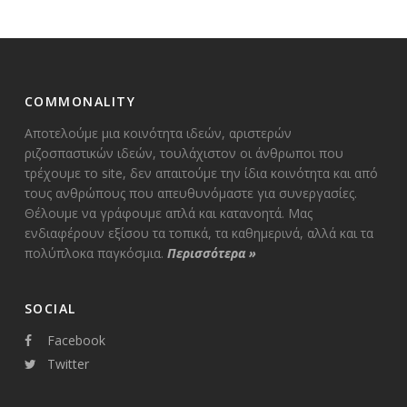
COMMONALITY
Αποτελούμε μια κοινότητα ιδεών, αριστερών
ριζοσπαστικών ιδεών, τουλάχιστον οι άνθρωποι που
τρέχουμε το site, δεν απαιτούμε την ίδια κοινότητα και από
τους ανθρώπους που απευθυνόμαστε για συνεργασίες.
Θέλουμε να γράφουμε απλά και κατανοητά. Μας
ενδιαφέρουν εξίσου τα τοπικά, τα καθημερινά, αλλά και τα
πολύπλοκα παγκόσμια.
Περισσότερα
»
SOCIAL
Facebook
Twitter