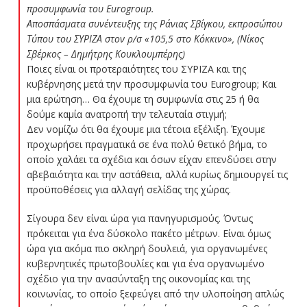
προσυμφωνία του Eurogroup.
Αποσπάσματα συνέντευξης της Ράνιας Σβίγκου, εκπροσώπου
Τύπου του ΣΥΡΙΖΑ στον ρ/σ «105,5 στο Κόκκινο», (Νίκος
Σβέρκος – Δημήτρης Κουκλουμπέρης)
Ποιες είναι οι προτεραιότητες του ΣΥΡΙΖΑ και της
κυβέρνησης μετά την προσυμφωνία του
Eurogroup
; Και
μια ερώτηση… Θα έχουμε τη συμφωνία στις 25 ή θα
δούμε καμία ανατροπή την τελευταία στιγμή;
Δεν νομίζω ότι θα έχουμε μια τέτοια εξέλιξη. Έχουμε
προχωρήσει πραγματικά σε ένα πολύ θετικό βήμα, το
οποίο χαλάει τα σχέδια και όσων είχαν επενδύσει στην
αβεβαιότητα και την αστάθεια, αλλά κυρίως δημιουργεί τις
προϋποθέσεις για αλλαγή σελίδας της χώρας.
Σίγουρα δεν είναι ώρα για πανηγυρισμούς. Όντως
πρόκειται για ένα δύσκολο πακέτο μέτρων. Είναι όμως
ώρα για ακόμα πιο σκληρή δουλειά, για οργανωμένες
κυβερνητικές πρωτοβουλίες και για ένα οργανωμένο
σχέδιο για την ανασύνταξη της οικονομίας και της
κοινωνίας, το οποίο ξεφεύγει από την υλοποίηση απλώς