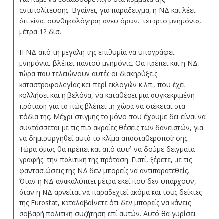
αντιπολίτευσης. Βγαίνει, για παράδειγμα, η ΝΔ και λέει
ότι είναι συνθηκολόγηση άνευ όρων.. τέταρτο μνημόνιο,
μέτρα 12 δισ.
Η ΝΔ από τη μεγάλη της επιθυμία να υπογράφει
μνημόνια, βλέπει παντού μνημόνια. Θα πρέπει και η ΝΔ,
τώρα που τελειώνουν αυτές οι διακηρύξεις
καταστροφολογίας και περί εκλογών κ.λπ., που έχει
κολλήσει και η βελόνα, να καταθέσει μια συγκεκριμένη
πρόταση για το πώς βλέπει τη χώρα να στέκεται στα
πόδια της. Μέχρι στιγμής το μόνο που έχουμε δει είναι να
συντάσσεται με τις πιο ακραίες θέσεις των δανειστών, για
να δημιουργηθεί αυτό το κλίμα αποσταθεροποίησης.
Τώρα όμως θα πρέπει και από αυτή να δούμε δείγματα
γραφής, την πολιτική της πρόταση. Γιατί, ξέρετε, με τις
φαντασιώσεις της ΝΔ δεν μπορείς να αντιπαρατεθείς.
Όταν η ΝΔ ανακαλύπτει μέτρα εκεί που δεν υπάρχουν,
όταν η ΝΔ αρνείται να παραδεχτεί ακόμα και τους δείκτες
της Eurostat, καταλαβαίνετε ότι δεν μπορείς να κάνεις
σοβαρή πολιτική συζήτηση επί αυτών. Αυτό θα γυρίσει