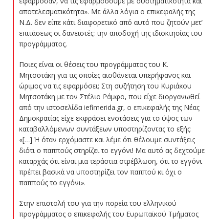
εφάρμοσαν, να τις εφαρμόσουμε με συστηματικότητα και
αποτελεσματικότητα». Με άλλα λόγια ο επικεφαλής της
Ν.Δ. δεν είπε κάτι διαφορετικό από αυτό που ζητούν μετ’
επιτάσεως οι δανειστές: την αποδοχή της ιδιοκτησίας του
προγράμματος.
Ποιες είναι οι θέσεις του προγράμματος του Κ.
Μητσοτάκη για τις οποίες αισθάνεται υπερήφανος και
ώριμος να τις εφαρμόσει; Στη συζήτηση του Κυριάκου
Μητσοτάκη με τον Στέλιο Ράμφο, που είχε διοργανωθεί
από την ιστοσελίδα iefimerida.gr, ο επικεφαλής της Νέας
Δημοκρατίας είχε εκφράσει ενστάσεις για το ύψος των
καταβαλλόμενων συντάξεων υποστηρίζοντας το εξής:
«[…] Ή όταν ερχόμαστε και λέμε ότι θέλουμε συντάξεις
διότι ο παππούς στηρίζει το εγγόνι! Μα αυτό ας δεχτούμε
καταρχάς ότι είναι μια τεράστια στρέβλωση, ότι το εγγόνι
πρέπει βασικά να υποστηρίζει τον παππού κι όχι ο
παππούς το εγγόνι».
Στην επιστολή του για την πορεία του ελληνικού
προγράμματος ο επικεφαλής του Ευρωπαϊκού Τμήματος