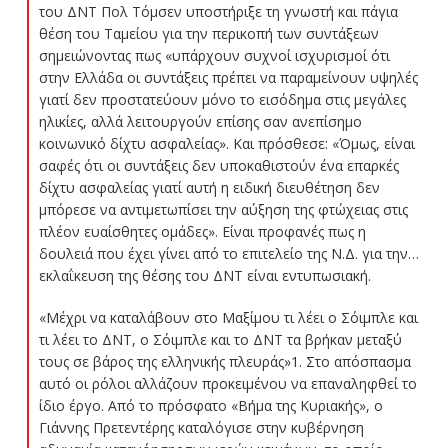
του ΔΝΤ Πολ Τόμσεν υποστήριξε τη γνωστή και πάγια
θέση του Ταμείου για την περικοπή των συντάξεων
σημειώνοντας πως «υπάρχουν συχνοί ισχυρισμοί ότι
στην Ελλάδα οι συντάξεις πρέπει να παραμείνουν υψηλές
γιατί δεν προστατεύουν μόνο το εισόδημα στις μεγάλες
ηλικίες, αλλά λειτουργούν επίσης σαν ανεπίσημο
κοινωνικό δίχτυ ασφαλείας». Και πρόσθεσε: «Όμως, είναι
σαφές ότι οι συντάξεις δεν υποκαθιστούν ένα επαρκές
δίχτυ ασφαλείας γιατί αυτή η ειδική διευθέτηση δεν
μπόρεσε να αντιμετωπίσει την αύξηση της φτώχειας στις
πλέον ευαίσθητες ομάδες». Είναι προφανές πως η
δουλειά που έχει γίνει από το επιτελείο της Ν.Δ. για την…
εκλαΐκευση της θέσης του ΔΝΤ είναι εντυπωσιακή.
«Μέχρι να καταλάβουν στο Μαξίμου τι λέει ο Σόιμπλε και
τι λέει το ΔΝΤ, ο Σόιμπλε και το ΔΝΤ τα βρήκαν μεταξύ
τους σε βάρος της ελληνικής πλευράς»
1
. Στο απόσπασμα
αυτό οι ρόλοι αλλάζουν προκειμένου να επαναληφθεί το
ίδιο έργο. Από το πρόσφατο «Βήμα της Κυριακής», ο
Γιάννης Πρετεντέρης καταλόγισε στην κυβέρνηση