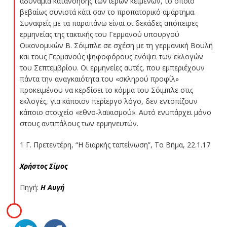
αδυναμία κατανόησης των ιερών κειμένων, το οποίο
βεβαίως συνιστά κάτι σαν το προπατορικό αμάρτημα.
Συναφείς με τα παραπάνω είναι οι δεκάδες απόπειρες
ερμηνείας της τακτικής του Γερμανού υπουργού
Οικονομικών Β. Σόιμπλε σε σχέση με τη γερμανική Βουλή
και τους Γερμανούς ψηφοφόρους ενόψει των εκλογών
του Σεπτεμβρίου. Οι ερμηνείες αυτές, που εμπεριέχουν
πάντα την αναγκαιότητα του «σκληρού προφίλ»
προκειμένου να κερδίσει το κόμμα του Σόιμπλε στις
εκλογές, για κάποιον περίεργο λόγο, δεν εντοπίζουν
κάποιο στοιχείο «εθνο-λαϊκισμού». Αυτό ενυπάρχει μόνο
στους αντιπάλους των ερμηνευτών.
1
Γ. Πρετεντέρη, “Η διαρκής ταπείνωση”,
Το Βήμα
, 22.1.17
Χρήστος Σίμος
Πηγή:
Η Αυγή