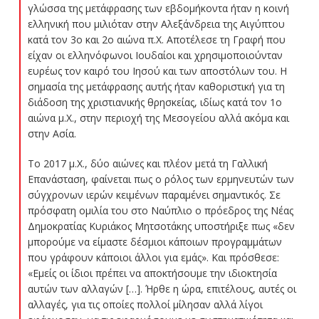
γλώσσα της μετάφρασης των εβδομήκοντα ήταν η κοινή
ελληνική που μιλιόταν στην Αλεξάνδρεια της Αιγύπτου
κατά τον 3ο και 2ο αιώνα π.Χ. Αποτέλεσε τη Γραφή που
είχαν οι ελληνόφωνοι Ιουδαίοι και χρησιμοποιούνταν
ευρέως τον καιρό του Ιησού και των αποστόλων του. Η
σημασία της μετάφρασης αυτής ήταν καθοριστική για τη
διάδοση της χριστιανικής θρησκείας, ιδίως κατά τον 1ο
αιώνα μ.Χ., στην περιοχή της Μεσογείου αλλά ακόμα και
στην Ασία.
Το 2017 μ.Χ., δύο αιώνες και πλέον μετά τη Γαλλική
Επανάσταση, φαίνεται πως ο ρόλος των ερμηνευτών των
σύγχρονων ιερών κειμένων παραμένει σημαντικός. Σε
πρόσφατη ομιλία του στο Ναύπλιο ο πρόεδρος της Νέας
Δημοκρατίας Κυριάκος Μητσοτάκης υποστήριξε πως «δεν
μπορούμε να είμαστε δέσμιοι κάποιων προγραμμάτων
που γράφουν κάποιοι άλλοι για εμάς». Και πρόσθεσε:
«Εμείς οι ίδιοι πρέπει να αποκτήσουμε την ιδιοκτησία
αυτών των αλλαγών […]. Ήρθε η ώρα, επιτέλους, αυτές οι
αλλαγές, για τις οποίες πολλοί μίλησαν αλλά λίγοι