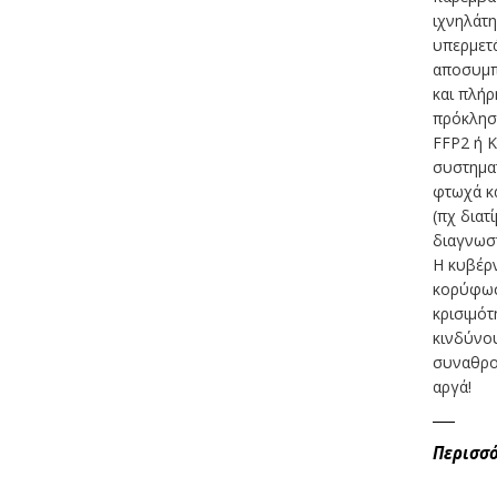
ιχνηλάτ
υπερμετά
αποσυμπ
και πλήρ
πρόκληση
FFP2 ή Κ
συστηματ
φτωχά κα
(πχ διατ
διαγνωστ
Η κυβέρν
κορύφωση
κρισιμότ
κινδύνο
συναθρο
αργά!
Περισσ