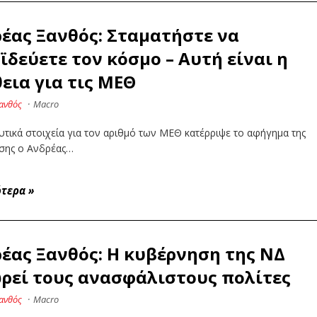
έας Ξανθός: Σταματήστε να
ϊδεύετε τον κόσμο – Αυτή είναι η
εια για τις ΜΕΘ
ανθός
·
Macro
τικά στοιχεία για τον αριθμό των ΜΕΘ κατέρριψε το αφήγημα της
σης ο Ανδρέας…
ότερα
»
έας Ξανθός: Η κυβέρνηση της ΝΔ
ρεί τους ανασφάλιστους πολίτες
ανθός
·
Macro