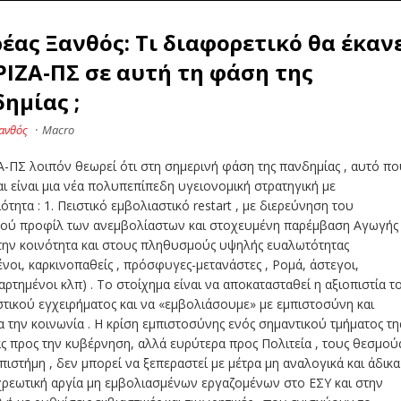
έας Ξανθός: Τι διαφορετικό θα έκαν
ΡΙΖΑ-ΠΣ σε αυτή τη φάση της
ημίας ;
ανθός
·
Macro
-ΠΣ λοιπόν θεωρεί ότι στη σημερινή φάση της πανδημίας , αυτό π
αι είναι μια νέα πολυπεπίπεδη υγειονομική στρατηγική με
ότητα : 1. Πειστικό εμβολιαστικό restart , με διερεύνηση του
κού προφίλ των ανεμβολίαστων και στοχευμένη παρέμβαση Αγωγής
στην κοινότητα και στους πληθυσμούς υψηλής ευαλωτότητας
ένοι, καρκινοπαθείς , πρόσφυγες-μετανάστες , Ρομά, άστεγοι,
αρτημένοι κλπ) . Το στοίχημα είναι να αποκατασταθεί η αξιοπιστία τ
τικού εγχειρήματος και να «εμβολιάσουμε» με εμπιστοσύνη και
 την κοινωνία . Η κρίση εμπιστοσύνης ενός σημαντικού τμήματος τη
ς προς την κυβέρνηση, αλλά ευρύτερα προς Πολιτεία , τους θεσμού
Επιστήμη , δεν μπορεί να ξεπεραστεί με μέτρα μη αναλογικά και άδικα
χρεωτική αργία μη εμβολιασμένων εργαζομένων στο ΕΣΥ και στην