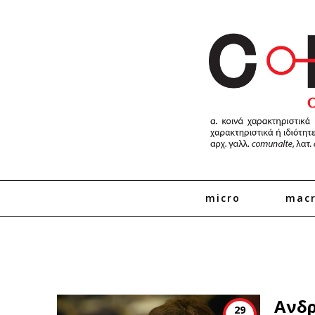
micro
mac
Ανδρ
29