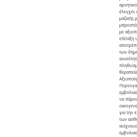
αρνητικο
έλεγχοι 
μαζικής 
μπροστά 
με αξιο
επίταξη 
αποτρέπο
των δημό
ανισότητ
πληθυσμο
θεραπείε
Αξιοποί
Πορτογαλ
εμβολια
να πάρου
οικογενε
για την 
των ασθ
ανίχνευσ
εμβολια