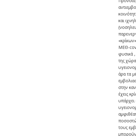
Πρόνοια)
αντιεμβο
κοινότητ
και ιχν
(νοσηλε
παρενεργ
«κρίκων»
ΜΕΘ-covi
φυσικά ,
της χώρα
υγειονο
άρα τα μ
εμβολια
στην καν
έχεις κρ
υπάρχει 
υγειονομ
αμφιθέατ
ποσοστών
τους εμβ
μπορούν