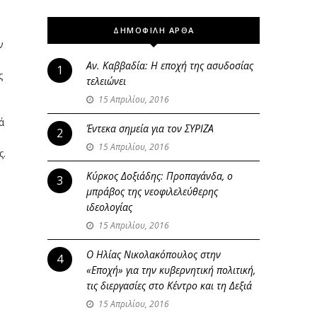
ΔΗΜΟΦΙΛΗ ΑΡΘΑ
ν
Αν. Καββαδία: Η εποχή της ασυδοσίας
1
ς
τελειώνει
15 Απριλίου, 2016
ά
Έντεκα σημεία για τον ΣΥΡΙΖΑ
2
ν
15 Απριλίου, 2016
ς.
Κύρκος Δοξιάδης: Προπαγάνδα, ο
3
μπράβος της νεοφιλελεύθερης
ιδεολογίας
15 Απριλίου, 2016
Ο Ηλίας Νικολακόπουλος στην
4
«Εποχή» για την κυβερνητική πολιτική,
τις διεργασίες στο Κέντρο και τη Δεξιά
15 Απριλίου, 2016