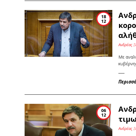
Ανδρ
18
12
κορο
αλήθ
Ανδρέας Ξ
Με αναλυ
κυβέρνη
Περισσ
Ανδρ
06
12
τιμω
Ανδρέας Ξ