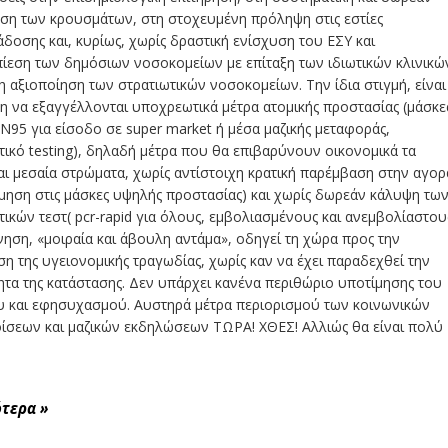
ηση των κρουσμάτων, στη στοχευμένη πρόληψη στις εστίες
δοσης και, κυρίως, χωρίς δραστική ενίσχυση του ΕΣΥ και
ίεση των δημόσιων νοσοκομείων με επίταξη των ιδιωτικών κλινικώ
η αξιοποίηση των στρατιωτικών νοσοκομείων. Την ίδια στιγμή, είναι
 να εξαγγέλλονται υποχρεωτικά μέτρα ατομικής προστασίας (μάσκε
Ν95 για είσοδο σε super market ή μέσα μαζικής μεταφοράς,
ικό testing), δηλαδή μέτρα που θα επιβαρύνουν οικονομικά τα
ι μεσαία στρώματα, χωρίς αντίστοιχη κρατική παρέμβαση στην αγορ
ίμηση στις μάσκες υψηλής προστασίας) και χωρίς δωρεάν κάλυψη τω
ικών τεστ( pcr-rapid για όλους, εμβολιασμένους και ανεμβολίαστου
ηση, «μοιραία και άβουλη αντάμα», οδηγεί τη χώρα προς την
 της υγειονομικής τραγωδίας, χωρίς καν να έχει παραδεχθεί την
ητα της κατάστασης. Δεν υπάρχει κανένα περιθώριο υποτίμησης του
υ και εφησυχασμού. Αυστηρά μέτρα περιορισμού των κοινωνικών
ίσεων και μαζικών εκδηλώσεων ΤΩΡΑ! ΧΘΕΣ! Αλλιώς θα είναι πολύ
ότερα
»