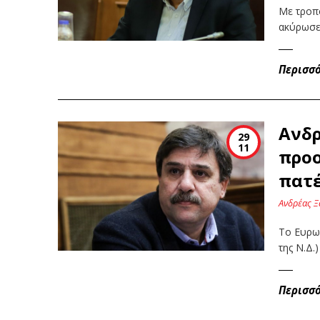
Με τροπ
ακύρωσε
Περισσ
Ανδρ
29
11
προο
πατ
Ανδρέας Ξ
Το Ευρω
της Ν.Δ.
Περισσ