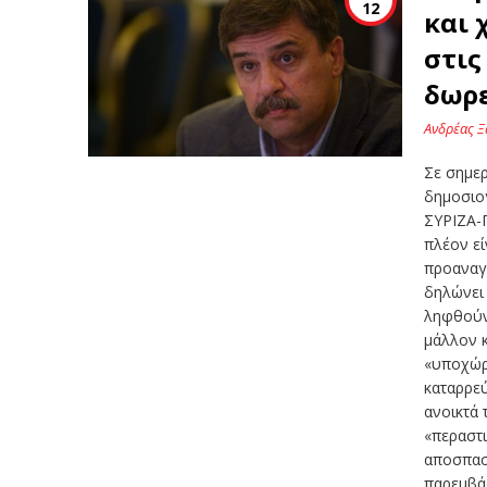
12
και 
στις
δωρ
Ανδρέας Ξ
Σε σημε
δημοσιο
ΣΥΡΙΖΑ-
πλέον εί
προαναγ
δηλώνει 
ληφθούν
μάλλον κ
«υποχώρη
καταρρεύ
ανοικτά 
«περαστι
αποσπασ
παρεμβάσ