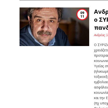
Ανδρ
09
11
ο ΣΥ
πανδ
Ανδρέας Ξ
Ο ΣΥΡΙΖΑ
χρειάζετ
προτεραι
κοινωνι
Υγείας 
(ηλικιωμ
τοξικοεξ
εμβολιασ
ασφάλεια
κοινωνία
και την 
(πχ υπο