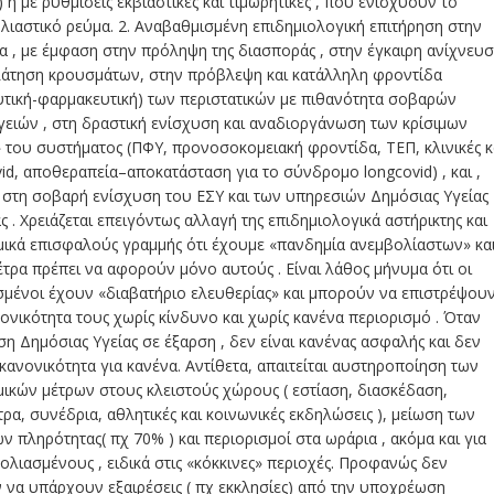
 ή με ρυθμίσεις εκβιαστικές και τιμωρητικές , που ενισχύουν το
λιαστικό ρεύμα. 2. Αναβαθμισμένη επιδημιολογική επιτήρηση στην
α , με έμφαση στην πρόληψη της διασποράς , στην έγκαιρη ανίχνευ
ηλάτηση κρουσμάτων, στην πρόβλεψη και κατάλληλη φροντίδα
υτική-φαρμακευτική) των περιστατικών με πιθανότητα σοβαρών
ειών , στη δραστική ενίσχυση και αναδιοργάνωση των κρίσιμων
 του συστήματος (ΠΦΥ, προνοσοκομειακή φροντίδα, ΤΕΠ, κλινικές κ
d, αποθεραπεία–αποκατάσταση για το σύνδρομο longcovid) , και ,
 στη σοβαρή ενίσχυση του ΕΣΥ και των υπηρεσιών Δημόσιας Υγείας
ς . Χρειάζεται επειγόντως αλλαγή της επιδημιολογικά αστήρικτης και
μικά επισφαλούς γραμμής ότι έχουμε «πανδημία ανεμβολίαστων» κα
έτρα πρέπει να αφορούν μόνο αυτούς . Είναι λάθος μήνυμα ότι οι
σμένοι έχουν «διαβατήριο ελευθερίας» και μπορούν να επιστρέψου
ονικότητα τους χωρίς κίνδυνο και χωρίς κανένα περιορισμό . Όταν
ίση Δημόσιας Υγείας σε έξαρση , δεν είναι κανένας ασφαλής και δεν
κανονικότητα για κανένα. Αντίθετα, απαιτείται αυστηροποίηση των
ικών μέτρων στους κλειστούς χώρους ( εστίαση, διασκέδαση,
ρα, συνέδρια, αθλητικές και κοινωνικές εκδηλώσεις ), μείωση των
 πληρότητας( πχ 70% ) και περιορισμοί στα ωράρια , ακόμα και για
ολιασμένους , ειδικά στις «κόκκινες» περιοχές. Προφανώς δεν
 να υπάρχουν εξαιρέσεις ( πχ εκκλησίες) από την υποχρέωση