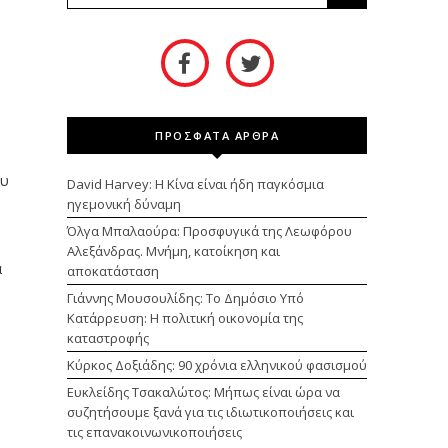
ΠΡΟΣΦΑΤΑ ΑΡΘΡΑ
ου
David Harvey: Η Κίνα είναι ήδη παγκόσμια
ηγεμονική δύναμη
Όλγα Μπαλαούρα: Προσφυγικά της Λεωφόρου
Αλεξάνδρας. Μνήμη, κατοίκηση και
α
αποκατάσταση
Γιάννης Μουσουλίδης: Το Δημόσιο Υπό
Κατάρρευση: Η πολιτική οικονομία της
καταστροφής
Κύρκος Δοξιάδης: 90 χρόνια ελληνικού φασισμού
Ευκλείδης Τσακαλώτος: Μήπως είναι ώρα να
συζητήσουμε ξανά για τις ιδιωτικοποιήσεις και
τις επανακοινωνικοποιήσεις