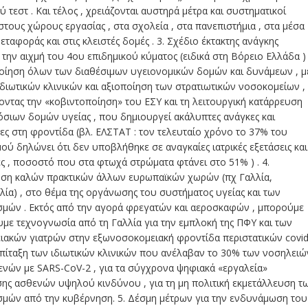
ύ τεστ . Και τέλος , χρειάζονται αυστηρά μέτρα και συστηματικοί
στους χώρους εργασίας , στα σχολεία , στα πανεπιστήμια , στα μέσα
μεταφοράς και στις κλειστές δομές . 3. Σχέδιο έκτακτης ανάγκης
την αιχμή του 4ου επιδημικού κύματος (ειδικά στη Βόρειο Ελλάδα )
ποίηση όλων των διαθέσιμων υγειονομικών δομών και δυνάμεων , μ
ιδιωτικών κλινικών και αξιοποίηση των στρατιωτικών νοσοκομείων ,
ντας την «κοβιντοποίηση» του ΕΣΥ και τη λειτουργική κατάρρευση
σιων δομών υγείας , που δημιουργεί ακάλυπτες ανάγκες και
ες στη φροντίδα (βλ. ΕΛΣΤΑΤ : τον τελευταίο χρόνο το 37% του
ύ δηλώνει ότι δεν υποβλήθηκε σε αναγκαίες ιατρικές εξετάσεις και
ς , ποσοστό που στα φτωχά στρώματα φτάνει στο 51% ) . 4.
ηση καλών πρακτικών άλλων ευρωπαϊκών χωρών (πχ Γαλλία,
ία) , στο θέμα της οργάνωσης του συστήματος υγείας και των
σμών . Εκτός από την αγορά φρεγατών και αεροσκαφών , μπορούμε
με τεχνογνωσία από τη Γαλλία για την εμπλοκή της ΠΦΥ και των
ιακών γιατρών στην εξωνοσοκομειακή φροντίδα περιστατικών covid
επίταξη των ιδιωτικών κλινικών που ανέλαβαν το 30% των νοσηλειώ
ενών με SARS-CoV-2 , για τα σύγχρονα ψηφιακά «εργαλεία»
ης ασθενών υψηλού κινδύνου , για τη μη πολιτική εκμετάλλευση τ
σμών από την κυβέρνηση. 5. Δέσμη μέτρων για την ενδυνάμωση του