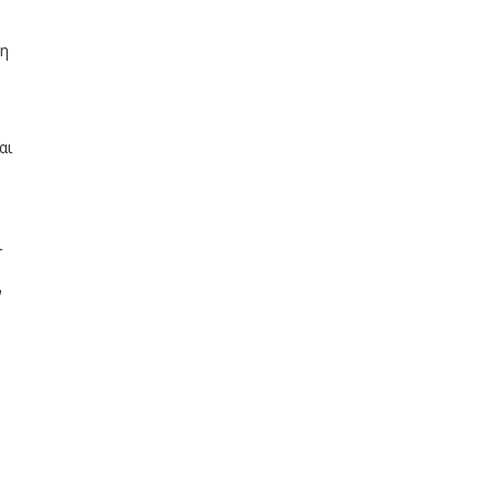
ση
αι
ι
ν