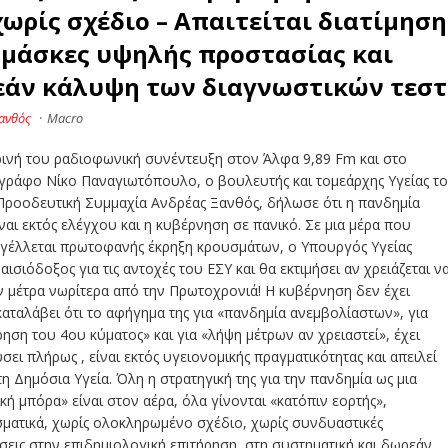
χωρίς σχέδιο – Απαιτείται διατίμηση
 μάσκες υψηλής προστασίας και
εάν κάλυψη των διαγνωστικών τεστ
ανθός
·
Macro
ρινή του ραδιοφωνική συνέντευξη στον Άλφα 9,89 Fm και στο
γράφο Νίκο Παναγιωτόπουλο, ο βουλευτής και τομεάρχης Υγείας τ
Προοδευτική Συμμαχία Ανδρέας Ξανθός, δήλωσε ότι η πανδημία
ναι εκτός ελέγχου και η κυβέρνηση σε πανικό. Σε μια μέρα που
γέλλεται πρωτοφανής έκρηξη κρουσμάτων, ο Υπουργός Υγείας
αισιόδοξος για τις αντοχές του ΕΣΥ και θα εκτιμήσει αν χρειάζεται ν
 μέτρα νωρίτερα από την Πρωτοχρονιά! Η κυβέρνηση δεν έχει
αταλάβει ότι το αφήγημα της για «πανδημία ανεμβολίαστων», για
ση του 4ου κύματος» και για «λήψη μέτρων αν χρειαστεί», έχει
σει πλήρως , είναι εκτός υγειονομικής πραγματικότητας και απειλεί
τη Δημόσια Υγεία. Όλη η στρατηγική της για την πανδημία ως μια
κή μπόρα» είναι στον αέρα, όλα γίνονται «κατόπιν εορτής»,
ματικά, χωρίς ολοκληρωμένο σχέδιο, χωρίς συνδυαστικές
εις στην επιδημιολογική επιτήρηση, στη συστηματική και δωρεάν