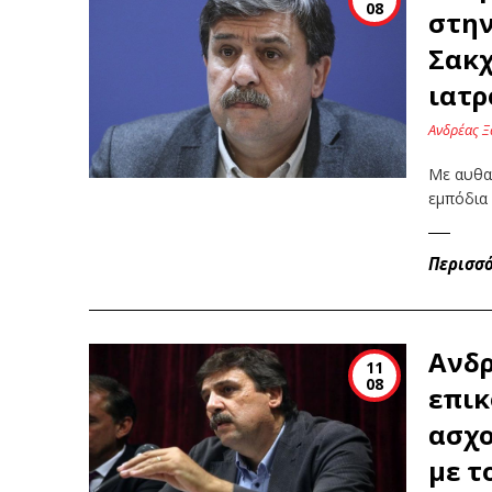
08
στην
Σακχ
ιατρ
Ανδρέας Ξ
Με αυθα
εμπόδια
Περισσ
Ανδρ
11
08
επικ
ασχο
με τ