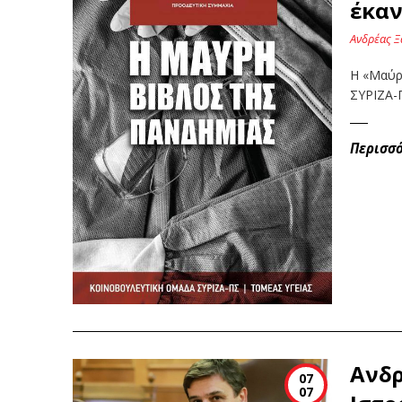
έκαν
Ανδρέας Ξ
Η «Μαύρη
ΣΥΡΙΖΑ-Π
Περισσ
Ανδρ
07
07