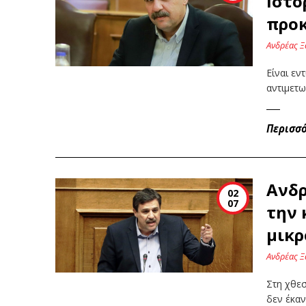
Ιστο
προκ
Ανδρέας Ξ
Είναι εν
αντιμετ
Περισσ
Ανδρ
02
07
την 
μικρ
Ανδρέας Ξ
Στη χθεσ
δεν έκα