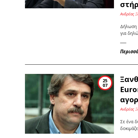
στήρ
Ανδρέας Ξ
Δήλωση τ
για δηλ
Περισσ
Ξανθ
25
07
Euro
αγορ
Ανδρέας Ξ
Σε ένα 
δοκιμάζε