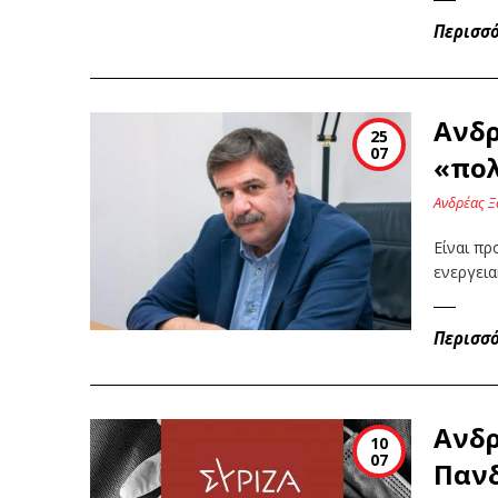
Περισσ
Ανδρ
25
07
«πολ
Ανδρέας Ξ
Είναι πρ
ενεργεια
Περισσ
Ανδρ
10
07
Πανδ