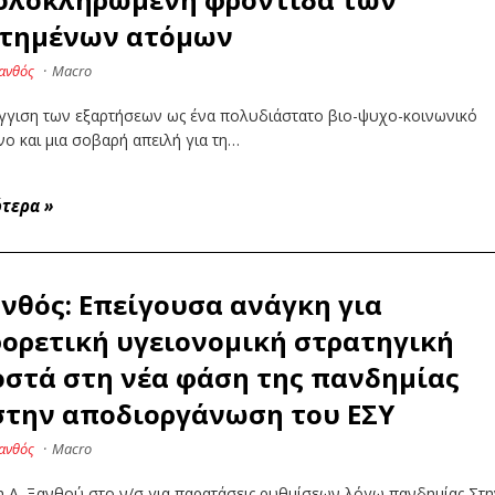
ρτημένων ατόμων
ανθός
·
Macro
γγιση των εξαρτήσεων ως ένα πολυδιάστατο βιο-ψυχο-κοινωνικό
ο και μια σοβαρή απειλή για τη…
ότερα
»
ανθός: Επείγουσα ανάγκη για
ορετική υγειονομική στρατηγική
στά στη νέα φάση της πανδημίας
στην αποδιοργάνωση του ΕΣΥ
ανθός
·
Macro
η Α .Ξανθού στο ν/σ για παρατάσεις ρυθμίσεων λόγω πανδημίας Στ