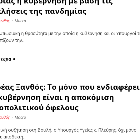
ρίας η κυβέρνηση με βάση τις
λήσεις της πανδημίας
ανθός
·
Macro
τυπωσιακή η θρασύτητα με την οποία η κυβέρνηση και οι Υπουργοί τ
ωπίζουν την…
ότερα
»
έας Ξανθός: Το μόνο που ενδιαφέρει
κυβέρνηση είναι η αποκόμιση
οπολιτικού όφελους
ανθός
·
Macro
ινή συζήτηση στη Βουλή, ο Υπουργός Υγείας κ. Πλεύρης, όχι μόνο
νε αποδεκτή…