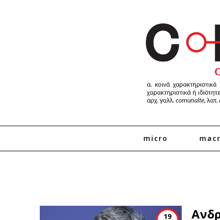
micro
mac
Ανδρ
19