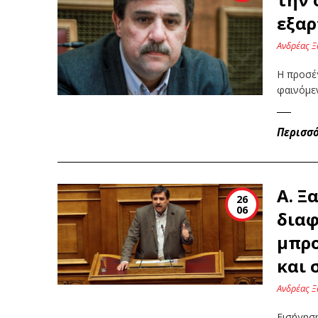
εξα
Ανδρέας Ξ
Η προσέ
φαινόμεν
Περισσ
Α. Ξ
26
06
διαφ
μπρο
και 
Ανδρέας Ξ
Εισήγησ