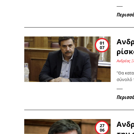
Περισσ
Ανδρ
01
07
ρίσκ
Ανδρέας Ξ
“Θα κατα
σύνολό 
Περισσ
Ανδρ
27
06
την 