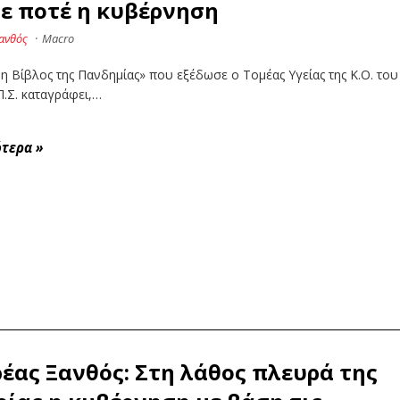
ε ποτέ η κυβέρνηση
ανθός
·
Macro
 Βίβλος της Πανδημίας» που εξέδωσε ο Τομέας Υγείας της Κ.Ο. του
.Σ. καταγράφει,…
ότερα
»
έας Ξανθός: Στη λάθος πλευρά της