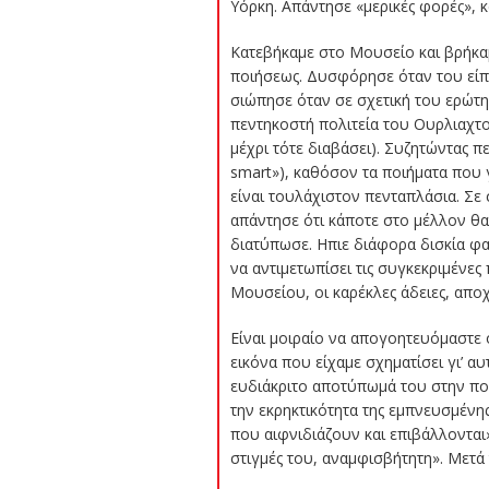
Υόρκη. Απάντησε «μερικές φορές», κ
Κατεβήκαμε στο Μουσείο και βρήκα
ποιήσεως. Δυσφόρησε όταν του είπα
σιώπησε όταν σε σχετική του ερώτη
πεντηκοστή πολιτεία του Ουρλιαχτο
μέχρι τότε διαβάσει). Συζητώντας π
smart»), καθόσον τα ποιήματα που 
είναι τουλάχιστον πενταπλάσια. Σε
απάντησε ότι κάποτε στο μέλλον θα
διατύπωσε. Ηπιε διάφορα δισκία φαρ
να αντιμετωπίσει τις συγκεκριμένες
Μουσείου, οι καρέκλες άδειες, αποχ
Είναι μοιραίο να απογοητευόμαστε 
εικόνα που είχαμε σχηματίσει γι’ α
ευδιάκριτο αποτύπωμά του στην ποί
την εκρηκτικότητα της εμπνευσμένης
που αιφνιδιάζουν και επιβάλλονται»
στιγμές του, αναμφισβήτητη». Μετά