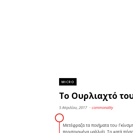
MICRO
Το Ουρλιαχτό του
5 Απριλίου, 2017
·
commonality
Μετέφραζα τα ποιήματα του Γκίνσμπε
περιποιημένα μαλλιά). Το κατά πόσο