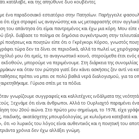
άτι κατάλαβε, και της απηύθυνε δυο κουβέντες.
με ένα παραδοσιακό εστιατόριο στην Πατησίων. Παρήγγειλε φασουλ
 ότι είχα στραφεί ως αναγνώστης και ως μεταφραστής στον αγγλικό
ση του απάντησα ότι είμαι παντρεμένος και έχω μια κόρη. Μου είπε
ύ (δηλ. διάβασε το ποίημα σε δημόσια συγκέντρωση στην τελευταία
ερί ποιήσεως και ποιητών είπε ότι ο Γκρέγκορι Κόρσο, γνωστός ποιητ
γράφει τώρα δεν τα δίνει σε περιοδικά, αλλά τα πωλεί ως χειρόγραφ
 σχόλιό μου ότι εμείς, το αναγνωστικό κοινό, στερούμεθα έτσι ενό
 εκδοθούν, μπορούμε να περιμένουμε. Στη διάρκεια της συνομιλίας 
μάκων και όταν τον ρώτησα γιατί δεν κάνει ασκήσεις ζεν αντί να κατ
 παθήσεις πρέπει να μπει σε πολύ βαθιά νερά διαλογισμού, για τα οπ
αιρετηθήκαμε. Γύρισα σπίτι με τα πόδια.
όταν γνωρίζουμε συγγραφείς και καλλιτέχνες ινδάλματα της νεότητά
υτούς. Ξεχνάμε ότι είναι άνθρωποι. Αλλά το Ουρλιαχτό παραμένει έ
ηση του 20ού αιώνα. Στο πρώτο μου σημείωμα, το 1978, είχα γράψει
, παιδικής, ακατάσχετης μπουρδολογίας, με κυλιόμενα κατεβατά και 
, ότι «ο λυρικός του λόγος είναι αυθεντικός και η ποιητική του απο
 τριάντα χρόνια δεν έχω αλλάξει γνώμη.