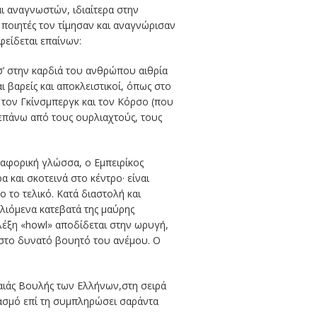
ι αναγνωστών, ιδιαίτερα στην
 ποιητές τον τίμησαν και αναγνώρισαν
φείδεται επαίνων:
έσ’ στην καρδιά του ανθρώπου αιθρία
 βαρείς και αποκλειστικοί, όπως στο
τον Γκίνσμπεργκ και τον Κόρσο (που
α επάνω από τους ουρλιαχτούς, τους
εταφορική γλώσσα, ο Εμπειρίκος
α και σκοτεινά στο κέντρο· είναι
 το τελικό. Κατά διαστολή και
λιόμενα κατεβατά της μαύρης
λέξη «howl» αποδίδεται στην ωρυγή,
 στο δυνατό βουητό του ανέμου. Ο
λαιάς Βουλής των Ελλήνων,στη σειρά
ρτασμό επί τη συμπληρώσει σαράντα