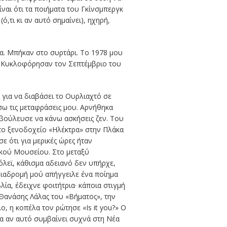
είναι ότι τα ποιήματα του Γκίνσμπεργκ
,τι κι αν αυτό σημαίνει), ηχηρή,
ία. Μπήκαν στο συρτάρι. Το 1978 μου
υ. Κυκλοφόρησαν τον Σεπτέμβριο του
για να διαβάσει το Ουρλιαχτό σε
σω τις μεταφράσεις μου. Αρνήθηκα
βούλευσε να κάνω ασκήσεις ζεν. Του
στο ξενοδοχείο «Ηλέκτρα» στην Πλάκα
ε ότι για μερικές ώρες ήταν
ικού Μουσείου. Στο μεταξύ
όλεϊ, κάθισμα αδειανό δεν υπήρχε,
διαδρομή μού απήγγειλε ένα ποίημα
ία, έδειχνε φοιτήτρια· κάποια στιγμή
ο Θανάσης Λάλας του «Βήματος», την
, η κοπέλα τον ρώτησε «Is it you?» Ο
σα αν αυτό συμβαίνει συχνά στη Νέα