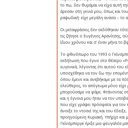
το πω, δεν θυμάμαι να είχα αυτή την
άρεσαν στη γενιά μου, όπως και του
ραψωδική· είχε μεγάλη ανάσα – το α
Οι μεταφράσεις δεν εκδόθηκαν τότε
τις ζήτησε ο Ευγένιος Αρανίτσης,
ίδιου χρόνου και σ’ έναν μήνα το βι
Το φθινόπωρο του 1993 ο Γκίνσμπε
εκδήλωση που έγινε στο θέατρο «Ρε
ευγενικά, λέγοντας ότι αυτού του
υποσχέθηκα να τον δω την επομένη 
όπου έμενε και ανεβήκαμε με τα πόδ
ελεύθερος, το απόγευμα μόνο είχε
μπορούσαμε να φάμε. Φτάνοντας στο
και η έγνοια μου ήταν να τον υποβ
που είχε γράψει πρόσφατα για τον π
άνοιξε το ντοσιέ της και του έδειξ
προηγούμενη Κυριακή. Υπήρχε και μι
Γκίνσμπεργκ έριξε μια φευγαλέα μα