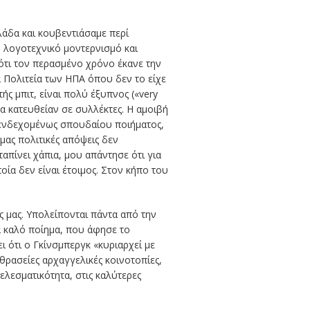
άδα και κουβεντιάσαμε περί
 λογοτεχνικό μοντερνισμό και
 ότι τον περασμένο χρόνο έκανε την
 Πολιτεία των ΗΠΑ όπου δεν το είχε
ής μπιτ, είναι πολύ έξυπνος («very
α κατευθείαν σε συλλέκτες. Η αμοιβή
ς ενδεχομένως σπουδαίου ποιήματος,
μας πολιτικές απόψεις δεν
απίνει χάπια, μου απάντησε ότι για
οία δεν είναι έτοιμος. Στον κήπο του
ς μας. Υπολείπονται πάντα από την
να καλό ποίημα, που άφησε το
 ότι ο Γκίνσμπεργκ «κυριαρχεί με
θρασείες αρχαγγελικές κοινοτοπίες,
τελεσματικότητα, στις καλύτερες