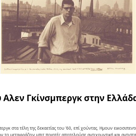
 Αλεν Γκίνσμπεργκ στην Ελλάδα
ργκ στα τέλη της δεκαετίας του ’60, επί χούντας. Ημουν εικοσιπεντα
ν το μεταφράζειν μπιτ ποιητές αποτελούσε αντιχουντική και αντιστ