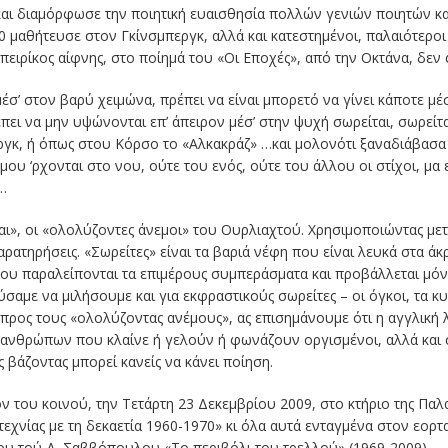
αι διαμόρφωσε την ποιητική ευαισθησία πολλών γενιών ποιητών κα
0 μαθήτευσε στον Γκίνσμπεργκ, αλλά και κατεστημένοι, παλαιότεροι
μπειρίκος αίφνης, στο ποίημά του «Οι Εποχές», από την Οκτάνα, δεν 
μέσ’ στον βαρύ χειμώνα, πρέπει να είναι μπορετό να γίνει κάποτε μ
ει να μην υψώνονται επ’ άπειρον μέσ’ στην ψυχή σωρείται, σωρείται
ργκ, ή όπως στου Κόρσο το «Αλκακράζ» …και μολονότι ξαναδιάβασα 
μου ‘ρχονται στο νου, ούτε του ενός, ούτε του άλλου οι στίχοι, μ
…
ίται», οι «ολολύζοντες άνεμοι» του Ουρλιαχτού. Χρησιμοποιώντας μ
ρατηρήσεις. «Σωρείτες» είναι τα βαριά νέφη που είναι λευκά στα άκρ
ου παραλείπονται τα επιμέρους συμπεράσματα και προβάλλεται μόνο
με να μιλήσουμε και για εκφραστικούς σωρείτες – οι όγκοι, τα κυ
 προς τους «ολολύζοντας ανέμους», ας επισημάνουμε ότι η αγγλική 
 ανθρώπων που κλαίνε ή γελούν ή φωνάζουν οργισμένοι, αλλά και
ς βάζοντας μπορεί κανείς να κάνει ποίηση.
ν του κοινού, την Τετάρτη 23 Δεκεμβρίου 2009, στο κτήριο της Πα
οτεχνίας με τη δεκαετία 1960-1970» κι όλα αυτά ενταγμένα στον εο
ου τού Δ. Σαββόπουλου «Το περιβόλι του τρελλού» (1969-2009).