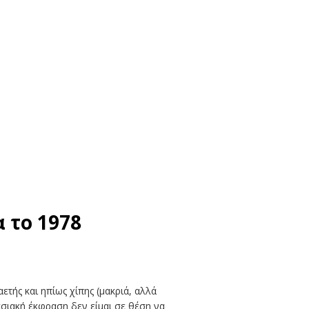
 το 1978
ετής και ηπίως χίπης (μακριά, αλλά
ασιακή έκφραση δεν είμαι σε θέση να