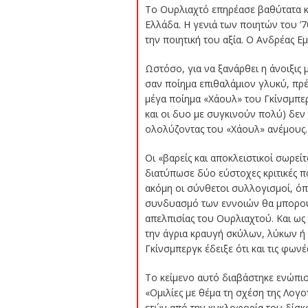
Το Ουρλιαχτό επηρέασε βαθύτατα κ
Ελλάδα. Η γενιά των ποιητών του ’7
την ποιητική του αξία. Ο Ανδρέας Ε
Ωστόσο, για να ξανάρθει η άνοιξις 
σαν ποίημα επιθαλάμιον γλυκύ, πρέπ
μέγα ποίημα «Χάουλ» του Γκίνσμπε
και οι δυο με συγκινούν πολύ) δεν 
ολολύζοντας του «Χάουλ» ανέμους
Οι «βαρείς και αποκλειστικοί σωρε
διατύπωσε δύο εύστοχες κριτικές πα
ακόμη οι σύνθετοι συλλογισμοί, όπ
συνδυασμό των εννοιών θα μπορούσα
απελπισίας του Ουρλιαχτού. Και ως
την άγρια κραυγή σκύλων, λύκων ή
Γκίνσμπεργκ έδειξε ότι και τις φωνέ
Το κείμενο αυτό διαβάστηκε ενώπιο
«Ομιλίες με θέμα τη σχέση της Λογ
ετών από την κυκλοφορία του δίσκ