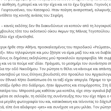
 αίσθηση, ή μπορεί και να την είχα και να το έχω ξεχάσει. Γεγονός 
 Γιεφτουσένκο, του Κατσαρού. Ηταν ποίηση ανατρεπτική, ειλικρινής (ό
ντίθετο της κοντής ανάσας του Σεφέρη.
 – κανείς εκδότης δεν θα διακινδύνευε να κοπούν από τη λογοκρισ
 σύμβουλος τότε του εκδοτικού οίκου Ακμων της Μάνιας Τεγοπούλο
βλίο είχε εξαντληθεί.
ργκ ήρθε στην Αθήνα, προσκαλεσμένος του περιοδικού «Ρεύματα», 
ξ». Μου τηλεφώνησε και μου ζήτησε να είμαι μαζί του και να διαβά
 είδους οι δημόσιες εκδηλώσεις μού προκαλούν αγοραφοβία. Με συμ
και να τα πούμε κατ’ ιδίαν. Πράγματι, το μεσημέρι τον συνάντησα 
ια την οδό Νικοδήμου. Τον ρώτησα τι θέλει να κάνουμε και απάντησ
 ραντεβού με τους έλληνες βουδιστές στο προαύλιο του Αρχαιολογ
ν Εθνικό Κήπο διαπίστωσα ότι τα ταξί είχαν απεργία. Πήραμε το τρ
αστάζω όρθιο στο διάδρομο, ήταν άρρωστος και ετοιμόρροπος. Στη 
ατέρα του. Μπροστά μας καθόταν μια κοπέλα, είχε στην αγκαλιά βιβλ
ε, μέσα σε σελοφάν, τη σελίδα της συνέντευξης που του είχε πάρει 
α μεγάλη φωτογραφία του και, κατακόκκινη και τείνοντας το δάχτυλο
τιά, είπε ένα αδιάφορο «yes» και συνέχισε να μου μιλάει. Τον ρώτη