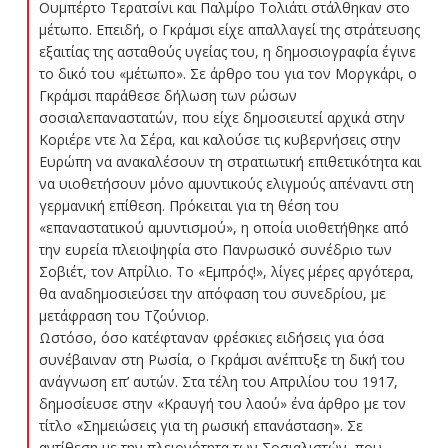
Ουμπέρτο Τερατσίνι και Παλμίρο Τολιάτι στάλθηκαν στο
μέτωπο. Επειδή, ο Γκράμσι είχε απαλλαγεί της στράτευσης
εξαιτίας της ασταθούς υγείας του, η δημοσιογραφία έγινε
το δικό του «μέτωπο». Σε άρθρο του για τον Μοργκάρι, ο
Γκράμσι παράθεσε δήλωση των ρώσων
σοσιαλεπαναστατών, που είχε δημοσιευτεί αρχικά στην
Κοριέρε ντε λα Σέρα, και καλούσε τις κυβερνήσεις στην
Ευρώπη να ανακαλέσουν τη στρατιωτική επιθετικότητα και
να υιοθετήσουν μόνο αμυντικούς ελιγμούς απέναντι στη
γερμανική επίθεση. Πρόκειται για τη θέση του
«επαναστατικού αμυντισμού», η οποία υιοθετήθηκε από
την ευρεία πλειοψηφία στο Πανρωσικό συνέδριο των
Σοβιέτ, τον Απρίλιο. Το «Εμπρός!», λίγες μέρες αργότερα,
θα αναδημοσιεύσει την απόφαση του συνεδρίου, με
μετάφραση του Τζούνιορ.
Ωστόσο, όσο κατέφταναν φρέσκιες ειδήσεις για όσα
συνέβαιναν στη Ρωσία, ο Γκράμσι ανέπτυξε τη δική του
ανάγνωση επ’ αυτών. Στα τέλη του Απριλίου του 1917,
δημοσίευσε στην «Κραυγή του λαού» ένα άρθρο με τον
τίτλο «Σημειώσεις για τη ρωσική επανάσταση». Σε
αντίθεση με την πλειονότητα των Σοσιαλιστών, που