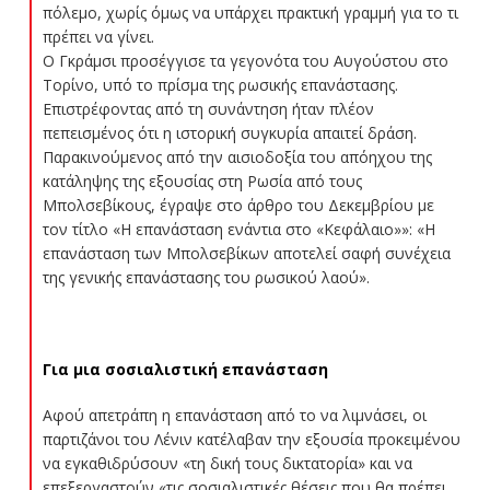
πόλεμο, χωρίς όμως να υπάρχει πρακτική γραμμή για το τι
πρέπει να γίνει.
Ο Γκράμσι προσέγγισε τα γεγονότα του Αυγούστου στο
Τορίνο, υπό το πρίσμα της ρωσικής επανάστασης.
Επιστρέφοντας από τη συνάντηση ήταν πλέον
πεπεισμένος ότι η ιστορική συγκυρία απαιτεί δράση.
Παρακινούμενος από την αισιοδοξία του απόηχου της
κατάληψης της εξουσίας στη Ρωσία από τους
Μπολσεβίκους, έγραψε στο άρθρο του Δεκεμβρίου με
τον τίτλο «Η επανάσταση ενάντια στο «Κεφάλαιο»»: «Η
επανάσταση των Μπολσεβίκων αποτελεί σαφή συνέχεια
της γενικής επανάστασης του ρωσικού λαού».
Για μια σοσιαλιστική επανάσταση
Αφού απετράπη η επανάσταση από το να λιμνάσει, οι
παρτιζάνοι του Λένιν κατέλαβαν την εξουσία προκειμένου
να εγκαθιδρύσουν «τη δική τους δικτατορία» και να
επεξεργαστούν «τις σοσιαλιστικές θέσεις που θα πρέπει