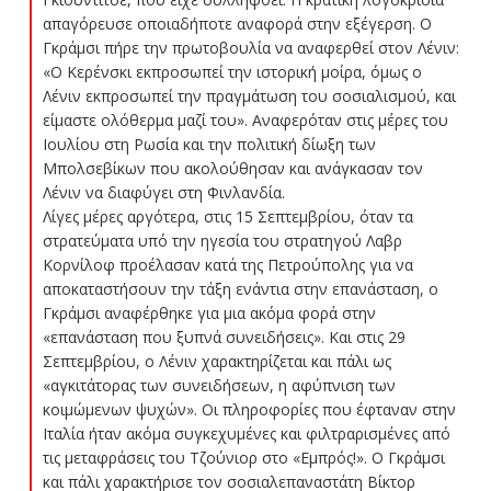
απαγόρευσε οποιαδήποτε αναφορά στην εξέγερση. Ο
Γκράμσι πήρε την πρωτοβουλία να αναφερθεί στον Λένιν:
«Ο Κερένσκι εκπροσωπεί την ιστορική μοίρα, όμως ο
Λένιν εκπροσωπεί την πραγμάτωση του σοσιαλισμού, και
είμαστε ολόθερμα μαζί του». Αναφερόταν στις μέρες του
Ιουλίου στη Ρωσία και την πολιτική δίωξη των
Μπολσεβίκων που ακολούθησαν και ανάγκασαν τον
Λένιν να διαφύγει στη Φινλανδία.
Λίγες μέρες αργότερα, στις 15 Σεπτεμβρίου, όταν τα
στρατεύματα υπό την ηγεσία του στρατηγού Λαβρ
Κορνίλοφ προέλασαν κατά της Πετρούπολης για να
αποκαταστήσουν την τάξη ενάντια στην επανάσταση, ο
Γκράμσι αναφέρθηκε για μια ακόμα φορά στην
«επανάσταση που ξυπνά συνειδήσεις». Και στις 29
Σεπτεμβρίου, ο Λένιν χαρακτηρίζεται και πάλι ως
«αγκιτάτορας των συνειδήσεων, η αφύπνιση των
κοιμώμενων ψυχών». Οι πληροφορίες που έφταναν στην
Ιταλία ήταν ακόμα συγκεχυμένες και φιλτραρισμένες από
τις μεταφράσεις του Τζούνιορ στο «Εμπρός!». Ο Γκράμσι
και πάλι χαρακτήρισε τον σοσιαλεπαναστάτη Βίκτορ