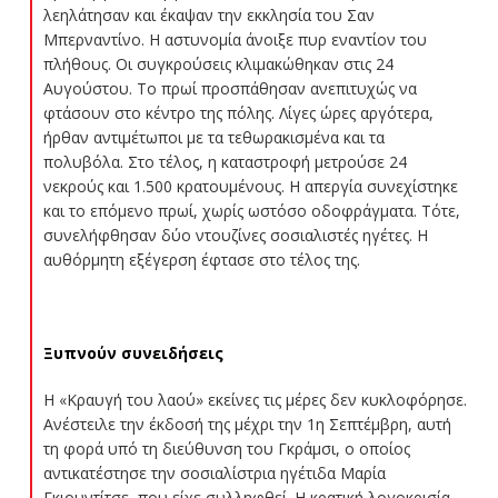
λεηλάτησαν και έκαψαν την εκκλησία του Σαν
Μπερναντίνο. Η αστυνομία άνοιξε πυρ εναντίον του
πλήθους. Οι συγκρούσεις κλιμακώθηκαν στις 24
Αυγούστου. Το πρωί προσπάθησαν ανεπιτυχώς να
φτάσουν στο κέντρο της πόλης. Λίγες ώρες αργότερα,
ήρθαν αντιμέτωποι με τα τεθωρακισμένα και τα
πολυβόλα. Στο τέλος, η καταστροφή μετρούσε 24
νεκρούς και 1.500 κρατουμένους. Η απεργία συνεχίστηκε
και το επόμενο πρωί, χωρίς ωστόσο οδοφράγματα. Τότε,
συνελήφθησαν δύο ντουζίνες σοσιαλιστές ηγέτες. Η
αυθόρμητη εξέγερση έφτασε στο τέλος της.
Ξυπνούν συνειδήσεις
Η «Κραυγή του λαού» εκείνες τις μέρες δεν κυκλοφόρησε.
Ανέστειλε την έκδοσή της μέχρι την 1η Σεπτέμβρη, αυτή
τη φορά υπό τη διεύθυνση του Γκράμσι, ο οποίος
αντικατέστησε την σοσιαλίστρια ηγέτιδα Μαρία
Γκιουντίτσε, που είχε συλληφθεί. Η κρατική λογοκρισία