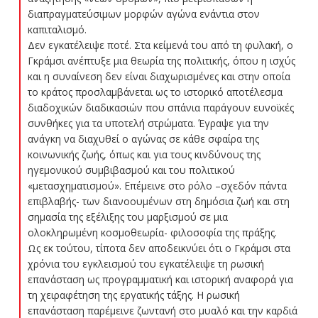
διαπραγματεύσιμων μορφών αγώνα ενάντια στον
καπιταλισμό.
Δεν εγκατέλειψε ποτέ. Στα κείμενά του από τη φυλακή, ο
Γκράμσι ανέπτυξε μια θεωρία της πολιτικής, όπου η ισχύς
και η συναίνεση δεν είναι διαχωρισμένες και στην οποία
το κράτος προσλαμβάνεται ως το ιστορικό αποτέλεσμα
διαδοχικών διαδικασιών που σπάνια παράγουν ευνοϊκές
συνθήκες για τα υποτελή στρώματα. Έγραψε για την
ανάγκη να διαχυθεί ο αγώνας σε κάθε σφαίρα της
κοινωνικής ζωής, όπως και για τους κινδύνους της
ηγεμονικού συμβιβασμού και του πολιτικού
«μετασχηματισμού». Επέμεινε στο ρόλο –σχεδόν πάντα
επιβλαβής- των διανοουμένων στη δημόσια ζωή και στη
σημασία της εξέλιξης του μαρξισμού σε μια
ολοκληρωμένη κοσμοθεωρία- φιλοσοφία της πράξης.
Ως εκ τούτου, τίποτα δεν αποδεικνύει ότι ο Γκράμσι στα
χρόνια του εγκλεισμού του εγκατέλειψε τη ρωσική
επανάσταση ως προγραμματική και ιστορική αναφορά για
τη χειραφέτηση της εργατικής τάξης. Η ρωσική
επανάσταση παρέμεινε ζωντανή στο μυαλό και την καρδιά