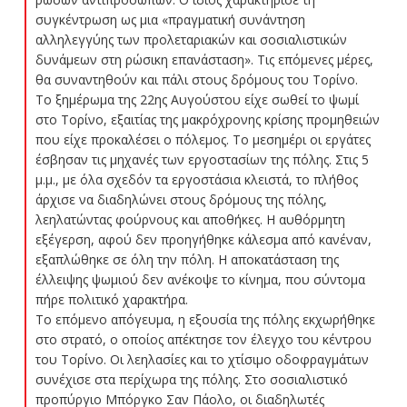
συγκέντρωση ως μια «πραγματική συνάντηση
αλληλεγγύης των προλεταριακών και σοσιαλιστικών
δυνάμεων στη ρώσικη επανάσταση». Τις επόμενες μέρες,
θα συναντηθούν και πάλι στους δρόμους του Τορίνο.
Το ξημέρωμα της 22ης Αυγούστου είχε σωθεί το ψωμί
στο Τορίνο, εξαιτίας της μακρόχρονης κρίσης προμηθειών
που είχε προκαλέσει ο πόλεμος. Το μεσημέρι οι εργάτες
έσβησαν τις μηχανές των εργοστασίων της πόλης. Στις 5
μ.μ., με όλα σχεδόν τα εργοστάσια κλειστά, το πλήθος
άρχισε να διαδηλώνει στους δρόμους της πόλης,
λεηλατώντας φούρνους και αποθήκες. Η αυθόρμητη
εξέγερση, αφού δεν προηγήθηκε κάλεσμα από κανέναν,
εξαπλώθηκε σε όλη την πόλη. Η αποκατάσταση της
έλλειψης ψωμιού δεν ανέκοψε το κίνημα, που σύντομα
πήρε πολιτικό χαρακτήρα.
Το επόμενο απόγευμα, η εξουσία της πόλης εκχωρήθηκε
στο στρατό, ο οποίος απέκτησε τον έλεγχο του κέντρου
του Τορίνο. Οι λεηλασίες και το χτίσιμο οδοφραγμάτων
συνέχισε στα περίχωρα της πόλης. Στο σοσιαλιστικό
προπύργιο Μπόργκο Σαν Πάολο, οι διαδηλωτές