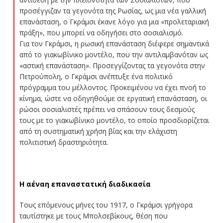
προσέγγιζαν τα γεγονότα της Ρωσίας, ως μια νέα γαλλική
επανάσταση, ο Γκράμσι έκανε λόγο για μια «προλεταριακή
πράξη», που μπορεί να οδηγήσει στο σοσιαλισμό.
Για τον Γκράμσι, η ρωσική επανάσταση διέφερε σημαντικά
από το γιακωβίνικο μοντέλο, που την αντιλαμβανόταν ως
«αστική επανάσταση». Προσεγγίζοντας τα γεγονότα στην
Πετρούπολη, ο Γκράμσι ανέπτυξε ένα πολιτικό
πρόγραμμα του μέλλοντος. Προκειμένου να έχει πνοή το
κίνημα, ώστε να οδηγηθούμε σε εργατική επανάσταση, οι
ρώσοι σοσιαλιστές πρέπει να σπάσουν τους δεσμούς
τους με το γιακωβίνικο μοντέλο, το οποίο προσδιορίζεται
από τη συστηματική χρήση βίας και την ελάχιστη
πολιτιστική δραστηριότητα.
Η αέναη επαναστατική διαδικασία
Τους επόμενους μήνες του 1917, ο Γκράμσι γρήγορα
ταυτίστηκε με τους Μπολσεβίκους, θέση που