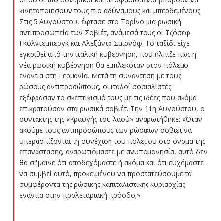
κινητοποιήσουν τους πιο αδύναμους και μπερδεμένους.
Στις 5 Αυγούστου, έφτασε στο Τορίνο μια ρωσική
αντιπροσωπεία των Σοβιέτ, ανάμεσά τους οι Τζόσεφ
Γκόλντεμπεργκ και Αλεξάντρ Σμιρνόφ. Το ταξίδι είχε
εγκριθεί από την ιταλική κυβέρνηση, που ήλπιζε πως η
νέα ρωσική κυβέρνηση θα εμπλεκόταν στον πόλεμο
ενάντια στη Γερμανία. Μετά τη συνάντηση με τους
ρώσους αντιπροσώπους, οι ιταλοί σοσιαλιστές
εξέφρασαν το σκεπτικισμό τους με τις ιδέες που ακόμα
επικρατούσαν στα ρωσικά σοβιέτ. Την 11η Αυγούστου, ο
συντάκτης της «Κραυγής του λαού» αναρωτήθηκε: «Όταν
ακούμε τους αντιπροσώπους των ρώσικων σοβιέτ να
υπερασπίζονται τη συνέχιση του πολέμου στο όνομα της
επανάστασης, αναρωτιόμαστε με ανυπομονησία, αυτό δεν
θα σήμαινε ότι αποδεχόμαστε ή ακόμα και ότι ευχόμαστε
να συμβεί αυτό, προκειμένου να προστατεύσουμε τα
συμφέροντα της ρώσικης καπιταλιστικής κυριαρχίας
ενάντια στην προλεταριακή πρόοδο;»