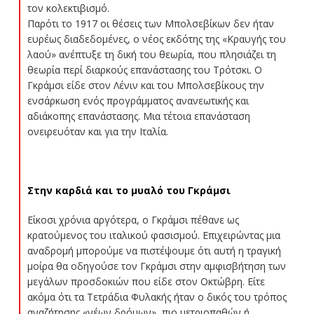
τον κολεκτιβισμό.
Παρότι το 1917 οι θέσεις των Μπολσεβίκων δεν ήταν
ευρέως διαδεδομένες, ο νέος εκδότης της «Κραυγής του
λαού» ανέπτυξε τη δική του θεωρία, που πλησιάζει τη
θεωρία περί διαρκούς επανάστασης του Τρότσκι. Ο
Γκράμσι είδε στον Λένιν και του Μπολσεβίκους την
ενσάρκωση ενός προγράμματος ανανεωτικής και
αδιάκοπης επανάστασης. Μια τέτοια επανάσταση
ονειρευόταν και για την Ιταλία.
Στην καρδιά και το μυαλό
του Γκράμσι
Είκοσι χρόνια αργότερα, ο Γκράμσι πέθανε ως
κρατούμενος του ιταλικού φασισμού. Επιχειρώντας μια
αναδρομή μπορούμε να πιστέψουμε ότι αυτή η τραγική
μοίρα θα οδηγούσε τον Γκράμσι στην αμφισβήτηση των
μεγάλων προσδοκιών που είδε στον Οκτώβρη. Είτε
ακόμα ότι τα Τετράδια Φυλακής ήταν ο δικός του τρόπος
αναζήτησης «νέων δρόμων», πιο μετριοπαθών ή