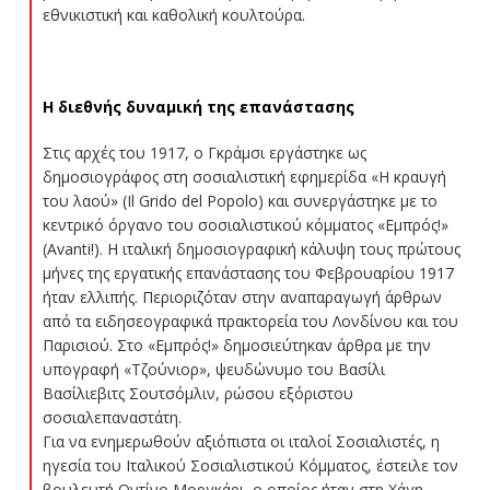
εθνικιστική και καθολική κουλτούρα.
Η διεθνής δυναμική της επανάστασης
Στις αρχές του 1917, ο Γκράμσι εργάστηκε ως
δημοσιογράφος στη σοσιαλιστική εφημερίδα «Η κραυγή
του λαού» (Il Grido del Popolo) και συνεργάστηκε με το
κεντρικό όργανο του σοσιαλιστικού κόμματος «Εμπρός!»
(Avanti!). Η ιταλική δημοσιογραφική κάλυψη τους πρώτους
μήνες της εργατικής επανάστασης του Φεβρουαρίου 1917
ήταν ελλιπής. Περιοριζόταν στην αναπαραγωγή άρθρων
από τα ειδησεογραφικά πρακτορεία του Λονδίνου και του
Παρισιού. Στο «Εμπρός!» δημοσιεύτηκαν άρθρα με την
υπογραφή «Τζούνιορ», ψευδώνυμο του Βασίλι
Βασίλιεβιτς Σουτσόμλιν, ρώσου εξόριστου
σοσιαλεπαναστάτη.
Για να ενημερωθούν αξιόπιστα οι ιταλοί Σοσιαλιστές, η
ηγεσία του Ιταλικού Σοσιαλιστικού Κόμματος, έστειλε τον
βουλευτή Οντίνο Μοργκάρι, ο οποίος ήταν στη Χάγη,