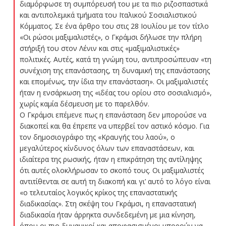
διαμόρφωσε τη συμπόρευσή του με τα πιο ριζοσπαστικά
και αντιπολεμικά τμήματα του Ιταλικού Σοσιαλιστικού
Κόμματος. Σε ένα άρθρο του στις 28 Ιουλίου με τον τίτλο
«Οι ρώσοι μαξιμαλιστές», ο Γκράμσι δήλωσε την πλήρη
στήριξή του στον Λένιν και στις «μαξιμαλιστικές»
πολιτικές. Αυτές, κατά τη γνώμη του, αντιπροσώπευαν «τη
συνέχιση της επανάστασης, τη δυναμική της επανάστασης
και επομένως, την ίδια την επανάσταση». Οι μαξιμαλιστές
ήταν η ενσάρκωση της «ιδέας του ορίου στο σοσιαλισμό»,
χωρίς καμία δέσμευση με το παρελθόν.
Ο Γκράμσι επέμενε πως η επανάσταση δεν μπορούσε να
διακοπεί και θα έπρεπε να υπερβεί τον αστικό κόσμο. Για
τον δημοσιογράφο της «Κραυγής του λαού», ο
μεγαλύτερος κίνδυνος όλων των επαναστάσεων, και
ιδιαίτερα της ρωσικής, ήταν η επικράτηση της αντίληψης
ότι αυτές ολοκλήρωσαν το σκοπό τους. Οι μαξιμαλιστές
αντιτίθενται σε αυτή τη διακοπή και γι’ αυτό το λόγο είναι
«ο τελευταίος λογικός κρίκος της επαναστατικής
διαδικασίας». Στη σκέψη του Γκράμσι, η επαναστατική
διαδικασία ήταν άρρηκτα συνδεδεμένη με μια κίνηση,
όπου οι πιο δυναμικοί και αποφασισμένοι μπορούν να