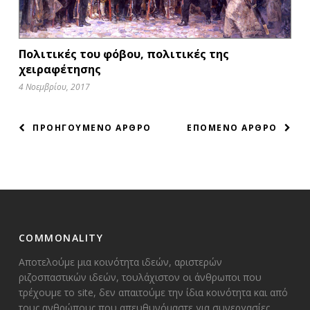
Πολιτικές του φόβου, πολιτικές της
χειραφέτησης
4 Νοεμβρίου, 2017
ΠΛΟΗΓΗΣΗ
ΠΡΟΗΓΟΥΜΕΝΟ ΑΡΘΡΟ
ΕΠΟΜΕΝΟ ΑΡΘΡΟ
ΑΡΘΡΩΝ
COMMONALITY
Αποτελούμε μια κοινότητα ιδεών, αριστερών
ριζοσπαστικών ιδεών, τουλάχιστον οι άνθρωποι που
τρέχουμε το site, δεν απαιτούμε την ίδια κοινότητα και από
τους ανθρώπους που απευθυνόμαστε για συνεργασίες.