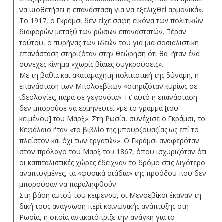
να υιοθετήσει η επανάσταση για να εξελιχθεί αρμονικά».
Το 1917, ο Γκράμσι δεν είχε σαφή εικόνα των πολιτικών
διαφορών μεταξύ των ρώσων επαναστατών. Πέραν
τούτου, ο πυρήνας των ιδεών του για μια σοσιαλιστική
επανάσταση στηριζόταν στην θεώρηση ότι θα ήταν ένα
συνεχές κίνημα «χωρίς βίαιες συγκρούσεις».
Με τη βαθιά και ακαταμάχητη πολιτιστική της δύναμη, η
επανάσταση των Μπολσεβίκων «στηριζόταν κυρίως σε
ιδεολογίες, παρά σε γεγονότα». Γι’ αυτό η επανάσταση
δεν μπορούσε να ερμηνευτεί «με το γράμμα [του
κειμένου] του Μαρξ». Στη Ρωσία, συνέχισε ο Γκράμσι, το
Κεφάλαιο ήταν «το βιβλίο της μπουρζουαζίας ως επί το
πλείστον και όχι των εργατών». Ο Γκράμσι αναφερόταν
στον πρόλογο του Μαρξ του 1867, όπου ισχυριζόταν ότι
οι καπιταλιστικές χώρες έδειχναν το δρόμο στις λιγότερο
αναπτυγμένες, τα «φυσικά στάδια» της προόδου που δεν
μπορούσαν να παραληφθούν.
Στη βάση αυτού του κειμένου, οι Μενσεβίκοι έκαναν τη
δική τους ανάγνωση περί κοινωνικής ανάπτυξης στη
Ρωσία, η οποία αντικατόπριζε την ανάγκη για το