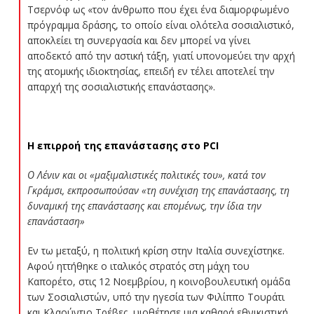
Τσερνόφ ως «τον άνθρωπο που έχει ένα διαμορφωμένο
πρόγραμμα δράσης, το οποίο είναι ολότελα σοσιαλιστικό,
αποκλείει τη συνεργασία και δεν μπορεί να γίνει
αποδεκτό από την αστική τάξη, γιατί υπονομεύει την αρχή
της ατομικής ιδιοκτησίας, επειδή εν τέλει αποτελεί την
απαρχή της σοσιαλιστικής επανάστασης».
Η επιρροή της επανάστασης στο PCI
Ο Λένιν και οι «μαξιμαλιστικές πολιτικές του», κατά τον
Γκράμσι, εκπροσωπούσαν «τη συνέχιση της επανάστασης, τη
δυναμική της επανάστασης και επομένως, την ίδια την
επανάσταση»
Εν τω μεταξύ, η πολιτική κρίση στην Ιταλία συνεχίστηκε.
Αφού ηττήθηκε ο ιταλικός στρατός στη μάχη του
Καπορέτο, στις 12 Νοεμβρίου, η κοινοβουλευτική ομάδα
των Σοσιαλιστών, υπό την ηγεσία των Φιλίππο Τουράτι
και Κλαούντιο Τρέβες, υιοθέτησε μια καθαρά εθνικιστική