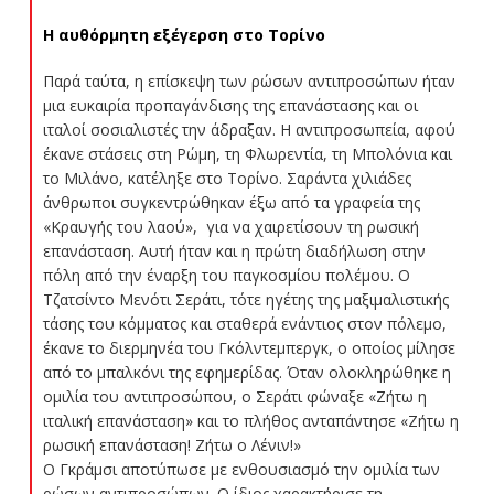
Η αυθόρμητη εξέγερση στο Τορίνο
Παρά ταύτα, η επίσκεψη των ρώσων αντιπροσώπων ήταν
μια ευκαιρία προπαγάνδισης της επανάστασης και οι
ιταλοί σοσιαλιστές την άδραξαν. Η αντιπροσωπεία, αφού
έκανε στάσεις στη Ρώμη, τη Φλωρεντία, τη Μπολόνια και
το Μιλάνο, κατέληξε στο Τορίνο. Σαράντα χιλιάδες
άνθρωποι συγκεντρώθηκαν έξω από τα γραφεία της
«Κραυγής του λαού», για να χαιρετίσουν τη ρωσική
επανάσταση. Αυτή ήταν και η πρώτη διαδήλωση στην
πόλη από την έναρξη του παγκοσμίου πολέμου. Ο
Τζατσίντο Μενότι Σεράτι, τότε ηγέτης της μαξιμαλιστικής
τάσης του κόμματος και σταθερά ενάντιος στον πόλεμο,
έκανε το διερμηνέα του Γκόλντεμπεργκ, ο οποίος μίλησε
από το μπαλκόνι της εφημερίδας. Όταν ολοκληρώθηκε η
ομιλία του αντιπροσώπου, ο Σεράτι φώναξε «Ζήτω η
ιταλική επανάσταση» και το πλήθος ανταπάντησε «Ζήτω η
ρωσική επανάσταση! Ζήτω ο Λένιν!»
Ο Γκράμσι αποτύπωσε με ενθουσιασμό την ομιλία των
ρώσων αντιπροσώπων. Ο ίδιος χαρακτήρισε τη