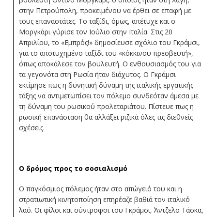
στην Πετρούπολη, προκειμένου να έρθει σε επαφή με
τους επαναστάτες. Το ταξίδι, όμως, απέτυχε και ο
Μοργκάρι γύρισε τον Ιούλιο στην Ιταλία. Στις 20
Απριλίου, το «Εμπρός!» δημοσίευσε σχόλιο του Γκράμσι,
για το αποτυχημένο ταξίδι του «κόκκινου πρεσβευτή»,
όπως αποκάλεσε τον βουλευτή. Ο ενθουσιασμός του για
τα γεγονότα στη Ρωσία ήταν διάχυτος. Ο Γκράμσι
εκτίμησε πως η δυνητική δύναμη της ιταλικής εργατικής
τάξης να αντιμετωπίσει τον πόλεμο συνδεόταν άμεσα με
τη δύναμη του ρωσικού προλεταριάτου. Πίστευε πως η
ρωσική επανάσταση θα αλλάξει ριζικά όλες τις διεθνείς
σχέσεις.
Ο δρόμος προς το σοσιαλισμό
Ο παγκόσμιος πόλεμος ήταν στο απώγειό του και η
στρατιωτική κινητοποίηση επηρέαζε βαθιά τον ιταλικό
λαό. Οι φίλοι και σύντροφοι του Γκράμσι, Άντζελο Τάσκα,