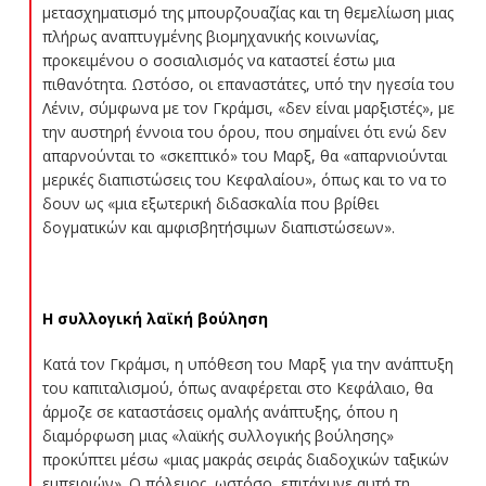
μετασχηματισμό της μπουρζουαζίας και τη θεμελίωση μιας
πλήρως αναπτυγμένης βιομηχανικής κοινωνίας,
προκειμένου ο σοσιαλισμός να καταστεί έστω μια
πιθανότητα. Ωστόσο, οι επαναστάτες, υπό την ηγεσία του
Λένιν, σύμφωνα με τον Γκράμσι, «δεν είναι μαρξιστές», με
την αυστηρή έννοια του όρου, που σημαίνει ότι ενώ δεν
απαρνούνται το «σκεπτικό» του Μαρξ, θα «απαρνιούνται
μερικές διαπιστώσεις του Κεφαλαίου», όπως και το να το
δουν ως «μια εξωτερική διδασκαλία που βρίθει
δογματικών και αμφισβητήσιμων διαπιστώσεων».
Η συλλογική λαϊκή βούληση
Κατά τον Γκράμσι, η υπόθεση του Μαρξ για την ανάπτυξη
του καπιταλισμού, όπως αναφέρεται στο Κεφάλαιο, θα
άρμοζε σε καταστάσεις ομαλής ανάπτυξης, όπου η
διαμόρφωση μιας «λαϊκής συλλογικής βούλησης»
προκύπτει μέσω «μιας μακράς σειράς διαδοχικών ταξικών
εμπειριών». Ο πόλεμος, ωστόσο, επιτάχυνε αυτή τη