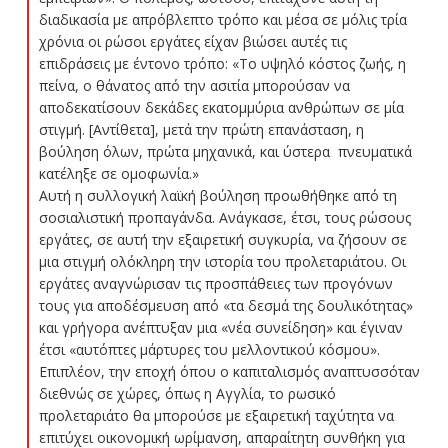
διαδικασία με απρόβλεπτο τρόπο και μέσα σε μόλις τρία
χρόνια οι ρώσοι εργάτες είχαν βιώσει αυτές τις
επιδράσεις με έντονο τρόπο: «Το υψηλό κόστος ζωής, η
πείνα, ο θάνατος από την ασιτία μπορούσαν να
αποδεκατίσουν δεκάδες εκατομμύρια ανθρώπων σε μία
στιγμή. [Αντίθετα], μετά την πρώτη επανάσταση, η
βούληση όλων, πρώτα μηχανικά, και ύστερα πνευματικά
κατέληξε σε ομοφωνία.»
Αυτή η συλλογική λαϊκή βούληση προωθήθηκε από τη
σοσιαλιστική προπαγάνδα. Ανάγκασε, έτσι, τους ρώσους
εργάτες, σε αυτή την εξαιρετική συγκυρία, να ζήσουν σε
μια στιγμή ολόκληρη την ιστορία του προλεταριάτου. Οι
εργάτες αναγνώρισαν τις προσπάθειες των προγόνων
τους για αποδέσμευση από «τα δεσμά της δουλικότητας»
και γρήγορα ανέπτυξαν μια «νέα συνείδηση» και έγιναν
έτσι «αυτόπτες μάρτυρες του μελλοντικού κόσμου».
Επιπλέον, την εποχή όπου ο καπιταλισμός αναπτυσσόταν
διεθνώς σε χώρες, όπως η Αγγλία, το ρωσικό
προλεταριάτο θα μπορούσε με εξαιρετική ταχύτητα να
επιτύχει οικονομική ωρίμανση, απαραίτητη συνθήκη για