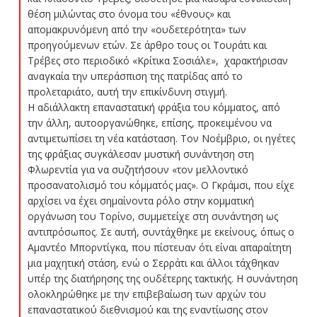
θέση μιλώντας στο όνομα του «έθνους» και
απομακρυνόμενη από την «ουδετερότητα» των
προηγούμενων ετών. Σε άρθρο τους οι Τουράτι και
Τρέβες στο περιοδικό «Κρίτικα Σοσιάλε», χαρακτήρισαν
αναγκαία την υπεράσπιση της πατρίδας από το
προλεταριάτο, αυτή την επικίνδυνη στιγμή.
Η αδιάλλακτη επαναστατική φράξια του κόμματος, από
την άλλη, αυτοοργανώθηκε, επίσης, προκειμένου να
αντιμετωπίσει τη νέα κατάσταση. Τον Νοέμβριο, οι ηγέτες
της φράξιας συγκάλεσαν μυστική συνάντηση στη
Φλωρεντία για να συζητήσουν «τον μελλοντικό
προσανατολισμό του κόμματός μας». Ο Γκράμσι, που είχε
αρχίσει να έχει σημαίνοντα ρόλο στην κομματική
οργάνωση του Τορίνο, συμμετείχε στη συνάντηση ως
αντιπρόσωπος. Σε αυτή, συντάχθηκε με εκείνους, όπως ο
Αμαντέο Μπορντίγκα, που πίστευαν ότι είναι απαραίτητη
μια μαχητική στάση, ενώ ο Σερράτι και άλλοι τάχθηκαν
υπέρ της διατήρησης της ουδέτερης τακτικής. Η συνάντηση
ολοκληρώθηκε με την επιβεβαίωση των αρχών του
επαναστατικού διεθνισμού και της εναντίωσης στον