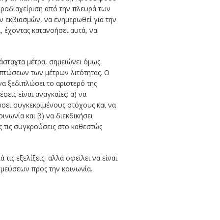
κροδιαχείριση από την πλευρά των
ων εκβιασμών, να ενημερωθεί για την
, έχοντας κατανοήσει αυτά, να
άσταχτα μέτρα, σημειώνει όμως
ιπτώσεων των μέτρων λιτότητας. Ο
να ξεδιπλώσει το αριστερό της
ις είναι αναγκαίες: α) να
ώσει συγκεκριμένους στόχους και να
ινωνία και β) να διεκδικήσει
ας τις συγκρούσεις στο καθεστώς
τις εξελίξεις, αλλά οφείλει να είναι
σμεύσεων προς την κοινωνία.