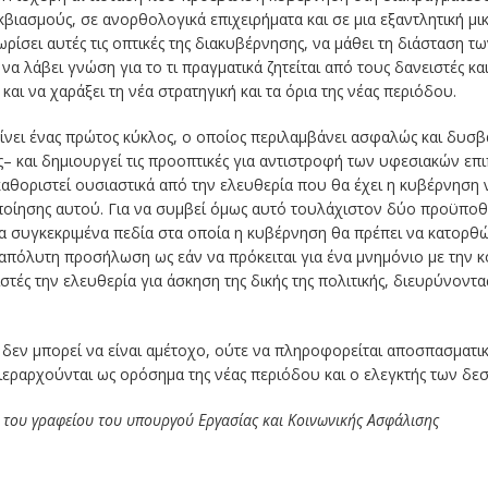
βιασμούς, σε ανορθολογικά επιχειρήματα και σε μια εξαντλητική μι
ρίσει αυτές τις οπτικές της διακυβέρνησης, να μάθει τη διάσταση τ
 λάβει γνώση για το τι πραγματικά ζητείται από τους δανειστές και
και να χαράξει τη νέα στρατηγική και τα όρια της νέας περιόδου.
είνει ένας πρώτος κύκλος, ο οποίος περιλαμβάνει ασφαλώς και δυσβ
ης– και δημιουργεί τις προοπτικές για αντιστροφή των υφεσιακών επ
καθοριστεί ουσιαστικά από την ελευθερία που θα έχει η κυβέρνηση 
ίησης αυτού. Για να συμβεί όμως αυτό τουλάχιστον δύο προϋποθέσε
α συγκεκριμένα πεδία στα οποία η κυβέρνηση θα πρέπει να κατορθ
απόλυτη προσήλωση ως εάν να πρόκειται για ένα μνημόνιο με την κο
τές την ελευθερία για άσκηση της δικής της πολιτικής, διευρύνοντ
 δεν μπορεί να είναι αμέτοχο, ούτε να πληροφορείται αποσπασματικά 
εραρχούνται ως ορόσημα της νέας περιόδου και ο ελεγκτής των δε
α του γραφείου του υπουργού Εργασίας και Κοινωνικής Ασφάλισης