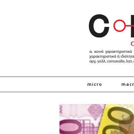
micro
mac