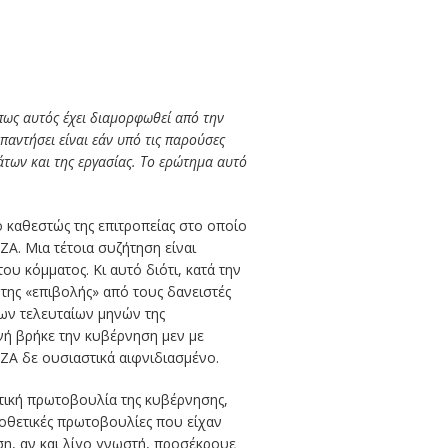
πως αυτός έχει διαμορφωθεί από την
παντήσει είναι εάν υπό τις παρούσες
άτων και της εργασίας. Το ερώτημα αυτό
ο καθεστώς της επιτροπείας στο οποίο
Α. Μια τέτοια συζήτηση είναι
ου κόμματος. Κι αυτό διότι, κατά την
 της «επιβολής» από τους δανειστές
των τελευταίων μηνών της
νή βρήκε την κυβέρνηση μεν με
ΖΑ δε ουσιαστικά αιφνιδιασμένο.
τική πρωτοβουλία της κυβέρνησης,
μοθετικές πρωτοβουλίες που είχαν
η, αν και λίγο γνωστή, προσέκρουε