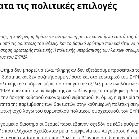
τα τις πολιτικές επιλογές
ησης, η κυβέρνηση βρίσκεται αντιμέτωπη με τον καινούργιο εαυτό της, ό
πό τις αριστερές του θέσεις. Και το βασικό ερώτημα που καλείται να α
άσκηση αριστερής πολιτικής ή πολιτικής υπεράσπισης των λαϊκών στρωμ
ους του ΣΥΡΙΖΑ.
ρώτημα δεν μπορεί να είναι πλήρης αν δεν εξετάσουμε προσεκτικά τ
ιάστημα και δεν συζητήσουμε γι’ αυτό και στο εσωτερικό του ΣΥΡΙΖ
ολιτικής την επόμενη μέρα, όσο και για την εξέλιξη των αναλύσεων τ
ΣΥΡΙΖΑ πριν από την ανάληψη της διακυβέρνησης υποτιμήθηκε η ιδέα
την άσκηση καθαρού οικονομικού εκβιασμού. Κι όμως, η εμπειρία 
τητα της παρέμβασης των δανειστών στην καθημερινή πολιτική σκη
υτική ισχύ λόγω του ευρωπαϊκού πολιτικού συσχετισμού, τον ΣΥΡΙ
οηγούμενο διάστημα οι θεσμοί παρενέβαιναν σχεδόν σε κάθε ρυθμισ
κής που ελάχιστα σχετίζονταν με τη συμφωνία του Αυγούστου ή νο
 Η ισχυρή αντίσταση που προέβαλε η κυβέρνηση στη διαπραγμάτευσ