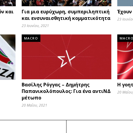
όν και
Για μια ευρύχωρη, συμπεριληπτική
Έχουν
και ενσυναισθητική κομματικότητα
23 Ιουνίο
23 Ιουνίου, 2021
MACRO
MACR
Βασίλης Ρόγγας – Δημήτρης
Η γοη
Παπανικολόπουλος: Για ένα αντιΝΔ
20 Μαΐου
μέτωπο
20 Μαΐου, 2021