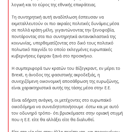
λογική και το εύρος της εθνικής επικράτειας.
Τη συντηρητική αυτή αναδίπλωση έσπευσαν να
εκμεταλλευτούν οι πιο ακραίες πολιτικές δυνάμεις μέσα
σε πολλά κράτη-μέλη, γιγαντώνοντας την ξενοφοβία,
ποντάροντας στα πιο συντηρητικά αντανακλαστικά της
κοινωνίας, υπερθεματίζοντας στο δικό τους πολιτικό
πολωτικό παιγνίδι το οποίο εκλεγμένες ευρωπαϊκές
κυβερνήσεις έφεραν ξανά στο προσκήνιο.
Η συμπεριφορά των κρατών του Βίζεγκραντ, εν μέρει το
Brexit, η άνοδος της φασιστικής ακροδεξιάς, η
συνεχιζόμενη οικονομική αποσάθρωση της ευρωζώνης,
είναι χαρακτηριστικά αυτής της τάσης μέσα στην Ε.Ε.
Είναι αδήριτη ανάγκη, οι μετέχοντες στο ευρωπαϊκό
οικοδόμημα να συνειδητοποιήσουμε -έστω και με αυτό
τον οδυνηρό τρόπο- ότι βρισκόμαστε στην οριακή στιγμή
που η Ε.Ε. είτε θα αλλάξει είτε θα διαλυθεί.
Είτε στη μία είτε στην άλλη περίπτωση -και προκειμένου