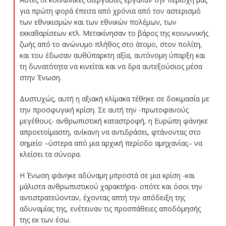
για πρώτη φορά έπειτα από χρόνια από τον αστερισμό
των εθνικισμών και των εθνικών πολέμων, των
εκκαθαρίσεων κτλ. Μετακίνησαν το βάρος της κοινωνικής
ζωής από το ανώνυμο πλήθος στο άτομο, στον πολίτη,
και του έδωσαν αυθύπαρκτη αξία, αυτόνομη ύπαρξη και
τη δυνατότητα να κινείται και να δρα αυτεξούσιος μέσα
στην Ένωση.
Δυστυχώς, αυτή η αξιακή κλίμακα τέθηκε σε δοκιμασία με
την προσφυγική κρίση. Σε αυτή την -πρωτοφανούς
μεγέθους- ανθρωπιστική καταστροφή, η Ευρώπη φάνηκε
απροετοίμαστη, ανίκανη να αντιδράσει, φτάνοντας στο
σημείο –ύστερα από μια αρχική περίοδο αμηχανίας– να
κλείσει τα σύνορα.
Η Ένωση φάνηκε αδύναμη μπροστά σε μια κρίση -και
μάλιστα ανθρωπιστικού χαρακτήρα- οπότε και όσοι την
αντιστρατεύονταν, έχοντας απτή την απόδειξη της
αδυναμίας της, ενέτειναν τις προσπάθειες αποδόμησής
της εκ των έσω.