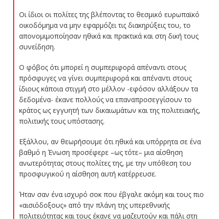
Οι ίδιοι οι πολίτες της βλέποντας το θεσμικό ευρωπαϊκό
οικοδόμημα να μην εφαρμόζει τις διακηρύξεις του, το
απονομιμοποίησαν ηθικά και πρακτικά και στη δική τους
συνείδηση.
Ο φόβος ότι μπορεί η συμπεριφορά απέναντι στους
πρόσφυγες να γίνει συμπεριφορά και απέναντι στους
ίδιους κάποια στιγμή στο μέλλον -εφόσον αλλάξουν τα
δεδομένα- έκανε πολλούς να επαναπροσεγγίσουν το
κράτος ως εγγυητή των δικαιωμάτων και της πολιτειακής,
πολιτικής τους υπόστασης.
Εξάλλου, αν θεωρήσουμε ότι ηθικά και υπόρρητα σε ένα
βαθμό η Ένωση προσέφερε –ως τότε– μια αίσθηση
ανωτερότητας στους πολίτες της, με την υπόθεση του
προσφυγικού η αίσθηση αυτή κατέρρευσε.
Ήταν σαν ένα ισχυρό σοκ που έβγαλε ακόμη και τους πιο
«αισιόδοξους» από την πλάνη της υπερεθνικής
πολιτειότητας και τους έκανε να μαζευτούν και πάλι στη