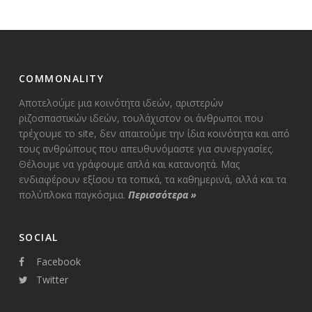
COMMONALITY
Αποτελούμε μια κοινότητα ιδεών, αριστερών
ριζοσπαστικών ιδεών, τουλάχιστον οι άνθρωποι που
τρέχουμε το site, δεν απαιτούμε την ίδια κοινότητα και από
τους ανθρώπους που απευθυνόμαστε για συνεργασίες.
Θέλουμε να γράφουμε απλά και κατανοητά. Μας
ενδιαφέρουν εξίσου τα τοπικά, τα καθημερινά, αλλά και τα
πολύπλοκα παγκόσμια.
Περισσότερα
»
SOCIAL
Facebook
Twitter