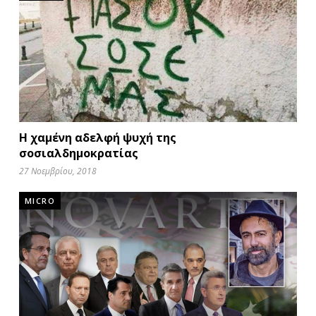
Η χαμένη αδελφή ψυχή της
σοσιαλδημοκρατίας
27 Νοεμβρίου, 2018
MICRO