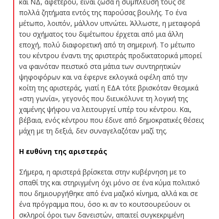
και ΝΔ, αφετέρου, είναι ζώσα η σύμπλευσή τους σε
πολλά ζητήματα εντός της παρούσας βουλής. Το ένα
μέτωπο, λοιπόν, μάλλον υπνώτει. Άλλωστε, η μεταφορά
του σχήματος του διμέτωπου έρχεται από μια άλλη
εποχή, πολύ διαφορετική από τη σημερινή. Το μέτωπο
του κέντρου έναντι της αριστεράς προδικτατορικά μπορεί
να φαινόταν πειστικό στα μάτια των συντηρητικών
ψηφοφόρων και να έφερνε εκλογικά οφέλη από την
κοίτη της αριστεράς, γιατί η ΕΔΑ τότε βρισκόταν θεσμικά
«στη γωνία», γεγονός που διευκόλυνε τη λογική της
χαμένης ψήφου να λειτουργεί υπέρ του κέντρου. Και,
βέβαια, ενός κέντρου που έδινε από δημοκρατικές θέσεις
μάχη με τη δεξιά, δεν συναγελαζόταν μαζί της.
Η ευθύνη της αριστεράς
Σήμερα, η αριστερά βρίσκεται στην κυβέρνηση με το
σπαθί της και στηριγμένη όχι μόνο σε ένα κύμα πολιτικό
που δημιουργήθηκε από ένα μαζικό κίνημα, αλλά και σε
ένα πρόγραμμα που, όσο κι αν το κουτσουρεύουν οι
σκληροί όροι των δανειστών, απαιτεί συγκεκριμένη