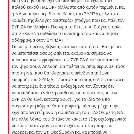
«Κ») να μην επιδιώξει να διεκδικήσει το «χώρο του
παλιού κακού ΠΑΣΟΚ» (άλλωστε από αυτόν περιμένει και
η ΝΔ να πάρει μερίδιο σε βάρος του ΣΥΡΙΖΑ), αλλά «το
κομμάτι της έλλογης αριστεράς» (πράγμα που και πάλι τον
ΣΥΡΙΖΑ θα βλάψει). Πιο ωμά το θέτει ο Α. Στάγκος, πάλι
στην «Κ»: «Να ορθώσει το ανάστημά του και να στήσει
οδόφραγμα στον ΣΥΡΙΖΑ».
Για να μπορέσει, βέβαια, να κάνει κάτι τέτοιο, θα πρέπει
να μεταπείσει όσους φαίνεται ακόμα και σήμερα να
παραμένουν ψηφοφόροι του ΣΥΡΙΖΑ ή σκέφτονται να
τον ψηφίσουν. Δηλαδή, θα πρέπει να απομακρυνθεί τόσο
από τη ΝΔ, που θα πλησιάσει επικίνδυνα τη ζώνη
επιρροής του ΣΥΡΙΖΑ. Γι’ αυτό και ο ίδιος ο Α.Στ. σπεύδει
να αποτρέψει ένα τέτοιο ενδεχόμενο τονίζοντας ότι
«οποιαδήποτε ένδειξη διάθεσης συμπόρευσης με τον
ΣΥΡΙΖΑ θα είναι καταστροφική» για το ίδιο το υπό
συγκρότηση κόμμα. Καταστροφική, πάντως, μέχρι τώρα
έχει αποδειχτεί μόνο η σύμπλευση του ΠΑΣΟΚ με τη ΝΔ.
Με άλλα λόγια, του ζητάνε να κάνει το εξής σχιζοφρενικό:
να είναι ταυτόχρονα τόσο δεξιό, ώστε να μπορεί να
χωρέσει και τον Στ. Θεοδωράκη και να μπορεί να