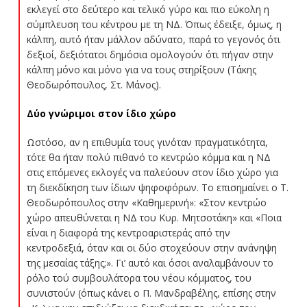
εκλεγεί στο δεύτερο και τελικό γύρο και πιο εύκολη η
σύμπλευση του κέντρου με τη ΝΔ. Όπως έδειξε, όμως, η
κάλπη, αυτό ήταν μάλλον αδύνατο, παρά το γεγονός ότι
δεξιοί, δεξιότατοι δημόσια ομολογούν ότι πήγαν στην
κάλπη μόνο και μόνο για να τους στηρίξουν (Τάκης
Θεοδωρόπουλος, Στ. Μάνος).
Δύο γνώριμοι στον ίδιο χώρο
Ωστόσο, αν η επιθυμία τους γινόταν πραγματικότητα,
τότε θα ήταν πολύ πιθανό το κεντρώο κόμμα και η ΝΔ
στις επόμενες εκλογές να παλεύουν στον ίδιο χώρο για
τη διεκδίκηση των ίδιων ψηφοφόρων. Το επισημαίνει ο Τ.
Θεοδωρόπουλος στην «Καθημερινή»: «Στον κεντρώο
χώρο απευθύνεται η ΝΔ του Κυρ. Μητσοτάκη» και «Ποια
είναι η διαφορά της κεντροαριστεράς από την
κεντροδεξιά, όταν και οι δύο στοχεύουν στην ανάνηψη
της μεσαίας τάξης;». Γι’ αυτό και όσοι αναλαμβάνουν το
ρόλο τού συμβουλάτορα του νέου κόμματος, του
συνιστούν (όπως κάνει ο Π. Μανδραβέλης, επίσης στην