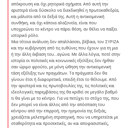
απόκρουση και όχι ρητορικά σχήματα. Από αυτή την
αριστερά είναι δύσκολο να διεκδικηθεί η πρωτοκαθεδρία,
και μάλιστα από τα δεξιά της. Αυτή η αντικειμενική
συνθήκη, και όχι κάποια αλαζονεία, είναι που
υποχρεώνει το κέντρο να πάρει θέση, αν θέλει να παίξει
ιστορικό ρόλο.
Μια τέτοια ανάλυση δεν απαλλάσσει, βέβαια, τον ΣΥΡΙΖΑ
και την κυβέρνηση από τις ευθύνες που έχουν για τη μια
ή την άλλη έκβαση του…αγώνα. Με άλλα λόγια, ποτέ στην
ιστορία οι πολιτικές και κοινωνικές εξελίξεις δεν ήρθαν
σαν ώριμο φρούτο, με μόνη ώθηση την αντικειμενική
τάση εξέλιξης των πραγμάτων. Τα πράγματα δεν θα
γίνουν έτσι ή διαφορετικά, επειδή έτσι το θέλουμε. Από
την αριστερά και τις πρωτοβουλίες της, τις πολιτικές και
ιδεολογικές παρεμβάσεις της θα κριθεί σε μεγάλο βαθμό
τι θα γίνει με το κέντρο. Για να πετύχει το στόχο της, που
δεν μπορεί να είναι άλλος από την απόσπαση του
κέντρου από την επιρροή, την ηγεμονία της δεξιάς,
χρειάζεται μελετημένη στρατηγική, που να υπηρετείται με
σταθερότητα και προσεκτικές, αν και αποφασιστικές,