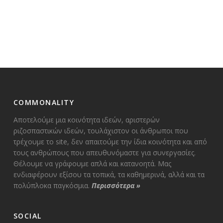
COMMONALITY
Αποτελούμε μια κοινότητα ιδεών, αριστερών
ριζοσπαστικών ιδεών, τουλάχιστον οι άνθρωποι που
τρέχουμε το site, δεν απαιτούμε την ίδια κοινότητα και από
τους ανθρώπους που απευθυνόμαστε για συνεργασίες.
Θέλουμε να γράφουμε απλά και κατανοητά. Μας
ενδιαφέρουν εξίσου τα τοπικά, τα καθημερινά, αλλά και τα
πολύπλοκα παγκόσμια.
Περισσότερα
»
SOCIAL