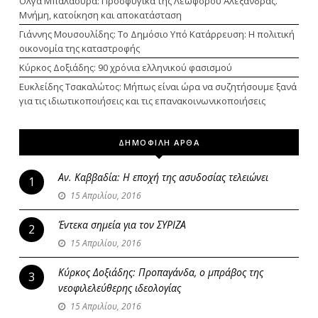
Όλγα Μπαλαούρα: Προσφυγικά της Λεωφόρου Αλεξάνδρας.
Μνήμη, κατοίκηση και αποκατάσταση
Γιάννης Μουσουλίδης: Το Δημόσιο Υπό Κατάρρευση: Η πολιτική
οικονομία της καταστροφής
Κύρκος Δοξιάδης: 90 χρόνια ελληνικού φασισμού
Ευκλείδης Τσακαλώτος: Μήπως είναι ώρα να συζητήσουμε ξανά
για τις ιδιωτικοποιήσεις και τις επανακοινωνικοποιήσεις
ΔΗΜΟΦΙΛΗ ΑΡΘΑ
Αν. Καββαδία: Η εποχή της ασυδοσίας τελειώνει
1
15 Απριλίου, 2016
Έντεκα σημεία για τον ΣΥΡΙΖΑ
2
15 Απριλίου, 2016
Κύρκος Δοξιάδης: Προπαγάνδα, ο μπράβος της
3
νεοφιλελεύθερης ιδεολογίας
15 Απριλίου, 2016