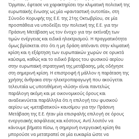
Όρμπαν, έφτασε να χαρακτηρίσει την κλιματική πολιτική της
ευρωπαϊκής ένωσης ως μία «φανταστική ουτοπία», στη
Σύνοδο Κορυφής της Ε.Ε. της 21ης Οκτωβρίου, σε μία
προσπάθεια να υποδείξει την πολιτική της Ε.Ε. για την
Πράσινη Μετάβαση ως τον ένοχο για την εκτίναξη των
τιμών ενέργειας και ειδικά ηλεκτρισμού. Η πραγματικότητα
όμως βρίσκεται στο ότι η μη δράση απέναντι στην κλιματική
κρίση και η εξάρτηση των ευρωπαϊκών χωρών σε ορυκτά
καύσιμα, καθώς και το ειδικό βάρος του φυσικού αερίου
στην ευρωπαϊκή στρατηγική της μετάβασης, μάς οδήγησε
στη σημερινή κρίση. Η επιστροφή ή μάλλον η παράταση της
χρήσης άνθρακα στην ηλεκτροπαραγωγή που ακούγεται
τελευταία ως υποτιθέμενη «λύση» είναι παντελώς
παράλογη ακόμη και με οικονομικούς όρους και
αναδεικνύεται παράλληλα ότι η επιλογή του φυσικού
αερίου ως «μεταβατικού» καυσίμου για την Πράσινη
Μετάβαση της Ε.Ε. ήταν μία επισφαλής επιλογή σε όρους
ενεργειακής ασφάλειας και κόστους. Αντί λοιπόν να
κάνουμε βήματα πίσω, η σημερινή ενεργειακή κρίση θα
μπορούσε να μετατραπεί σε μία ευκαιρία ώστε να