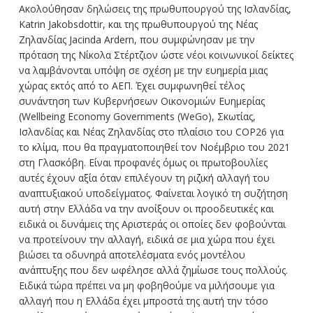
Ακολούθησαν δηλώσεις της πρωθυπουργού της Ισλανδίας,
Katrin Jakobsdottir, και της πρωθυπουργού της Νέας
Ζηλανδίας Jacinda Ardern, που συμφώνησαν με την
πρόταση της Νίκολα Στέρτζιον ώστε νέοι κοινωνικοί δείκτες
να λαμβάνονται υπόψη σε σχέση με την ευημερία μιας
χώρας εκτός από το ΑΕΠ. Έχει συμφωνηθεί τέλος
συνάντηση των Κυβερνήσεων Οικονομιών Ευημερίας
(Wellbeing Economy Governments (WeGo), Σκωτίας,
Ισλανδίας και Νέας Ζηλανδίας στο πλαίσιο του COP26 για
το κλίμα, που θα πραγματοποιηθεί τον Νοέμβριο του 2021
στη Γλασκόβη. Είναι προφανές όμως οι πρωτοβουλίες
αυτές έχουν αξία όταν επιλέγουν τη ριζική αλλαγή του
αναπτυξιακού υποδείγματος. Φαίνεται λογικό τη συζήτηση
αυτή στην Ελλάδα να την ανοίξουν οι προοδευτικές και
ειδικά οι δυνάμεις της Αριστεράς οι οποίες δεν φοβούνται
να προτείνουν την αλλαγή, ειδικά σε μια χώρα που έχει
βιώσει τα οδυνηρά αποτελέσματα ενός μοντέλου
ανάπτυξης που δεν ωφέλησε αλλά ζημίωσε τους πολλούς.
Ειδικά τώρα πρέπει να μη φοβηθούμε να μιλήσουμε για
αλλαγή που η Ελλάδα έχει μπροστά της αυτή την τόσο