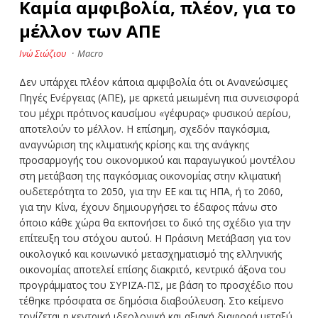
Καμία αμφιβολία, πλέον, για το
μέλλον των ΑΠΕ
Ινώ Σιώζιου
·
Macro
Δεν υπάρχει πλέον κάποια αμφιβολία ότι οι Ανανεώσιμες
Πηγές Ενέργειας (ΑΠΕ), με αρκετά μειωμένη πια συνεισφορά
του μέχρι πρότινος καυσίμου «γέφυρας» φυσικού αερίου,
αποτελούν το μέλλον. Η επίσημη, σχεδόν παγκόσμια,
αναγνώριση της κλιματικής κρίσης και της ανάγκης
προσαρμογής του οικονομικού και παραγωγικού μοντέλου
στη μετάβαση της παγκόσμιας οικονομίας στην κλιματική
ουδετερότητα το 2050, για την ΕΕ και τις ΗΠΑ, ή το 2060,
για την Κίνα, έχουν δημιουργήσει το έδαφος πάνω στο
όποιο κάθε χώρα θα εκπονήσει το δικό της σχέδιο για την
επίτευξη του στόχου αυτού. Η Πράσινη Μετάβαση για τον
οικολογικό και κοινωνικό μετασχηματισμό της ελληνικής
οικονομίας αποτελεί επίσης διακριτό, κεντρικό άξονα του
προγράμματος του ΣΥΡΙΖΑ-ΠΣ, με βάση το προσχέδιο που
τέθηκε πρόσφατα σε δημόσια διαβούλευση. Στο κείμενο
τονίζεται η κεντρική ιδεολογική και αξιακή διαφορά μεταξύ