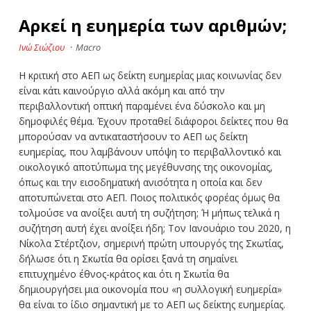
Αρκεί η ευημερία των αριθμών;
Ινώ Σιώζιου
·
Macro
Η κριτική στο ΑΕΠ ως δείκτη ευημερίας μιας κοινωνίας δεν
είναι κάτι καινούργιο αλλά ακόμη και από την
περιβαλλοντική οπτική παραμένει ένα δύσκολο και μη
δημοφιλές θέμα. Έχουν προταθεί διάφοροι δείκτες που θα
μπορούσαν να αντικαταστήσουν το ΑΕΠ ως δείκτη
ευημερίας, που λαμβάνουν υπόψη το περιβαλλοντικό και
οικολογικό αποτύπωμα της μεγέθυνσης της οικονομίας,
όπως και την εισοδηματική ανισότητα η οποία και δεν
αποτυπώνεται στο ΑΕΠ. Ποιος πολιτικός φορέας όμως θα
τολμούσε να ανοίξει αυτή τη συζήτηση; Ή μήπως τελικά η
συζήτηση αυτή έχει ανοίξει ήδη; Τον Ιανουάριο του 2020, η
Νίκολα Στέρτζιον, σημερινή πρώτη υπουργός της Σκωτίας,
δήλωσε ότι η Σκωτία θα ορίσει ξανά τη σημαίνει
επιτυχημένο έθνος-κράτος και ότι η Σκωτία θα
δημιουργήσει μια οικονομία που «η συλλογική ευημερία»
θα είναι το ίδιο σημαντική με το ΑΕΠ ως δείκτης ευημερίας.