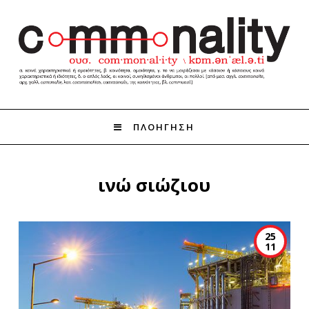
ΠΛΟΗΓΗΣΗ
ινώ σιώζιου
25
11