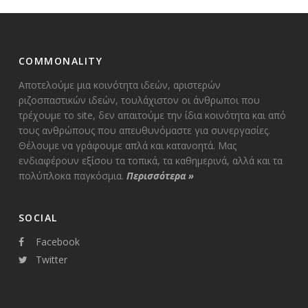
COMMONALITY
Αποτελούμε μια κοινότητα ιδεών, αριστερών
ριζοσπαστικών ιδεών, τουλάχιστον οι άνθρωποι που
τρέχουμε το site, δεν απαιτούμε την ίδια κοινότητα και από
τους ανθρώπους που απευθυνόμαστε για συνεργασίες.
Θέλουμε να γράφουμε απλά και κατανοητά. Μας
ενδιαφέρουν εξίσου τα τοπικά, τα καθημερινά, αλλά και τα
πολύπλοκα παγκόσμια.
Περισσότερα
»
SOCIAL
Facebook
Twitter