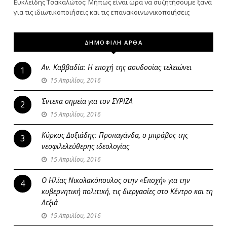
Ευκλείδης Τσακαλώτος: Μήπως είναι ώρα να συζητήσουμε ξανά
για τις ιδιωτικοποιήσεις και τις επανακοινωνικοποιήσεις
ΔΗΜΟΦΙΛΗ ΑΡΘΑ
Αν. Καββαδία: Η εποχή της ασυδοσίας τελειώνει
1
15 Απριλίου, 2016
Έντεκα σημεία για τον ΣΥΡΙΖΑ
2
15 Απριλίου, 2016
Κύρκος Δοξιάδης: Προπαγάνδα, ο μπράβος της
3
νεοφιλελεύθερης ιδεολογίας
15 Απριλίου, 2016
Ο Ηλίας Νικολακόπουλος στην «Εποχή» για την
4
κυβερνητική πολιτική, τις διεργασίες στο Κέντρο και τη
Δεξιά
15 Απριλίου, 2016