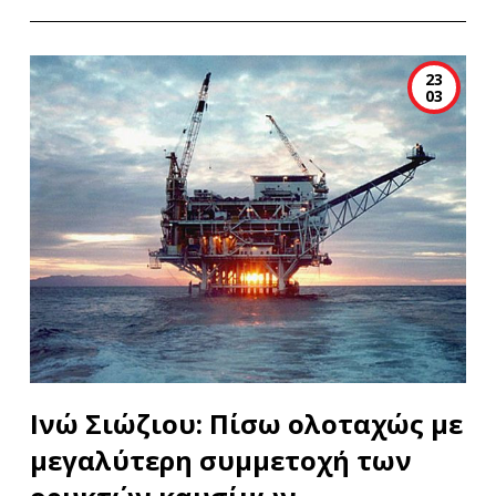
23
03
Ινώ Σιώζιου: Πίσω ολοταχώς με
μεγαλύτερη συμμετοχή των