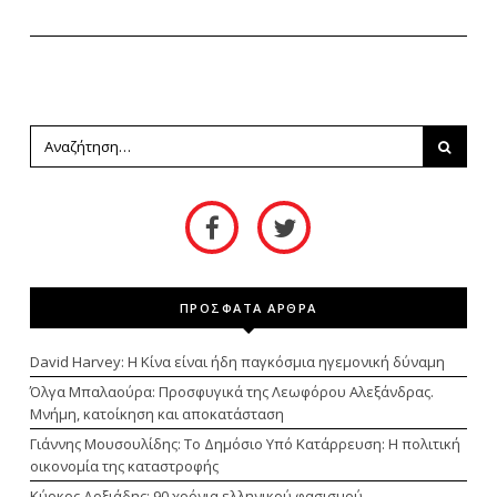
ΠΡΟΣΦΑΤΑ ΑΡΘΡΑ
David Harvey: Η Κίνα είναι ήδη παγκόσμια ηγεμονική δύναμη
Όλγα Μπαλαούρα: Προσφυγικά της Λεωφόρου Αλεξάνδρας.
Μνήμη, κατοίκηση και αποκατάσταση
Γιάννης Μουσουλίδης: Το Δημόσιο Υπό Κατάρρευση: Η πολιτική
οικονομία της καταστροφής
Κύρκος Δοξιάδης: 90 χρόνια ελληνικού φασισμού