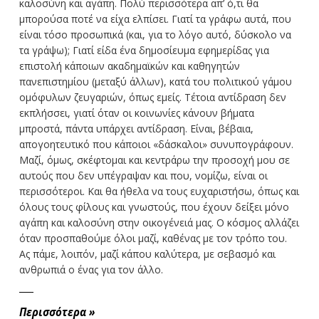
καλοσύνη και αγάπη. Πολύ περισσότερα απ’ ό,τι θα
μπορούσα ποτέ να είχα ελπίσει. Γιατί τα γράφω αυτά, που
είναι τόσο προσωπικά (και, για το λόγο αυτό, δύσκολο να
τα γράψω); Γιατί είδα ένα δημοσίευμα εφημερίδας για
επιστολή κάποιων ακαδημαϊκών και καθηγητών
πανεπιστημίου (μεταξύ άλλων), κατά του πολιτικού γάμου
ομόφυλων ζευγαριών, όπως εμείς. Τέτοια αντίδραση δεν
εκπλήσσει, γιατί όταν οι κοινωνίες κάνουν βήματα
μπροστά, πάντα υπάρχει αντίδραση. Είναι, βέβαια,
απογοητευτικό που κάποιοι «δάσκαλοι» συνυπογράφουν.
Μαζί, όμως, σκέφτομαι και κεντράρω την προσοχή μου σε
αυτούς που δεν υπέγραψαν και που, νομίζω, είναι οι
περισσότεροι. Και θα ήθελα να τους ευχαριστήσω, όπως και
όλους τους φίλους και γνωστούς, που έχουν δείξει μόνο
αγάπη και καλοσύνη στην οικογένειά μας. Ο κόσμος αλλάζει
όταν προσπαθούμε όλοι μαζί, καθένας με τον τρόπο του.
Ας πάμε, λοιπόν, μαζί κάπου καλύτερα, με σεβασμό και
ανθρωπιά ο ένας για τον άλλο.
Περισσότερα
»