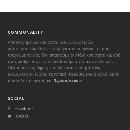
COMMONALITY
Αποτελούμε μια κοινότητα ιδεών, αριστερών
ριζοσπαστικών ιδεών, τουλάχιστον οι άνθρωποι που
τρέχουμε το site, δεν απαιτούμε την ίδια κοινότητα και από
τους ανθρώπους που απευθυνόμαστε για συνεργασίες.
Θέλουμε να γράφουμε απλά και κατανοητά. Μας
ενδιαφέρουν εξίσου τα τοπικά, τα καθημερινά, αλλά και τα
πολύπλοκα παγκόσμια.
Περισσότερα
»
SOCIAL
Facebook
Twitter