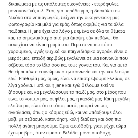
δικαιώματα με τις υπόλοιπες οικογένειες - ετερόφυλες,
μονογονεϊκές κτλ. Έτσι, για παράδειγμα, η δασκάλα του
Νικόλα στο νηπιαγωγείο, δείχνει την οικογενειακή μας
φωτογραφία και μιλά για εμάς, όπως ακριβώς για τα άλλα
παιδάκια. Η Jane έχει ίσο λόγο με εμένα σε όλα τα θέματα
και, το σημαντικότερο από μια άποψη, εάν πεθάνω, θα
συνεχίσει να είναι η μαμά του. Περιττό να πω πόσο
χαρούμενο, υγιές ψυχικά και παιχνιδιάρικο αγοράκι είναι ο
μικρός μας, επειδή ακριβώς μεγαλώνει σε μια κοινωνία που
σέβεται τόσο το ίδιο όσο και τους γονείς του. Και για αυτό
θα είμαι πάντα ευγνώμων στην κοινωνία και την κουλτούρα
εδώ. Επιθυμία μας, όμως, είναι να επιστρέψουμε Ελλάδα, σε
λίγα χρόνια. Γιατί και η Jane και εγώ θελουμε εκεί να
ζήσουμε και να μεγαλώσουμε το παιδί μας, στο μέρος που
είναι το «σπίτι» μας, οι φίλοι μας, η καρδιά μας. Και η μεγάλη
ελπίδα μας είναι ότι ο τόπος αυτός μπορεί να μας
αγκαλιάσει, όπως ο κόσμος εδώ, και να υπάρξουμε όλοι
μαζί, με σεβασμό, κατανόηση, καλή διάθεση και όση πιο
πολλή αγάπη μπορούμε. Είμαι αισιόδοξη, γιατί μέχρι τώρα
έχουμε βρει, όταν είμαστε Ελλάδα, μόνο αποδοχή,