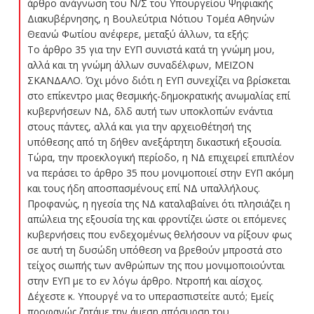
άρθρο ανάγνωση του Ν/Σ του Υπουργείου Ψηφιακής
Διακυβέρνησης, η Βουλεύτρια Νότιου Τομέα Αθηνών
Θεανώ Φωτίου ανέφερε, μεταξύ άλλων, τα εξής:
Το άρθρο 35 για την ΕΥΠ συνιστά κατά τη γνώμη μου,
αλλά και τη γνώμη άλλων συναδέλφων, ΜΕΙΖΟΝ
ΣΚΑΝΔΑΛΟ. Όχι μόνο διότι η ΕΥΠ συνεχίζει να βρίσκεται
στο επίκεντρο μιας θεσμικής-δημοκρατικής ανωμαλίας επί
κυβερνήσεων ΝΔ, δλδ αυτή των υποκλοπών ενάντια
στους πάντες, αλλά και για την αρχειοθέτησή της
υπόθεσης από τη δήθεν ανεξάρτητη δικαστική εξουσία.
Τώρα, την προεκλογική περίοδο, η ΝΔ επιχειρεί επιπλέον
να περάσει το άρθρο 35 που μονιμοποιεί στην ΕΥΠ ακόμη
και τους ήδη αποσπασμένους επί ΝΔ υπαλλήλους.
Προφανώς, η ηγεσία της ΝΔ καταλαβαίνει ότι πλησιάζει η
απώλεια της εξουσία της και φροντίζει ώστε οι επόμενες
κυβερνήσεις που ενδεχομένως θελήσουν να ρίξουν φως
σε αυτή τη δυσώδη υπόθεση να βρεθούν μπροστά στο
τείχος σιωπής των ανθρώπων της που μονιμοποιούνται
στην ΕΥΠ με το εν λόγω άρθρο. Ντροπή και αίσχος.
Δέχεστε κ. Υπουργέ να το υπερασπιστείτε αυτό; Εμείς
προφανώς ζητάμε την άμεση απόσυρση του.