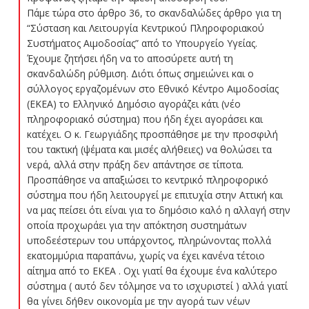
Πάμε τώρα στο άρθρο 36, το σκανδαλώδες άρθρο για τη
“Σύσταση και Λειτουργία Κεντρικού Πληροφοριακού
Συστήματος Αιμοδοσίας” από το Υπουργείο Υγείας.
Έχουμε ζητήσει ήδη να το αποσύρετε αυτή τη
σκανδαλώδη ρύθμιση. Διότι όπως σημειώνει και ο
σύλλογος εργαζομένων στο Εθνικό Κέντρο Αιμοδοσίας
(ΕΚΕΑ) το Ελληνικό Δημόσιο αγοράζει κάτι (νέο
πληροφοριακό σύστημα) που ήδη έχει αγοράσει και
κατέχει. Ο κ. Γεωργιάδης προσπάθησε με την προσφιλή
του τακτική (ψέματα και μισές αλήθειες) να θολώσει τα
νερά, αλλά στην πράξη δεν απάντησε σε τίποτα.
Προσπάθησε να απαξιώσει το κεντρικό πληροφορικό
σύστημα που ήδη λειτουργεί με επιτυχία στην Αττική και
να μας πείσει ότι είναι για το δημόσιο καλό η αλλαγή στην
οποία προχωράει για την απόκτηση συστημάτων
υποδεέστερων του υπάρχοντος, πληρώνοντας πολλά
εκατομμύρια παραπάνω, χωρίς να έχει κανένα τέτοιο
αίτημα από το ΕΚΕΑ . Οχι γιατί θα έχουμε ένα καλύτερο
σύστημα ( αυτό δεν τόλμησε να το ισχυριστεί ) αλλά γιατί
θα γίνει δήθεν οικονομία με την αγορά των νέων