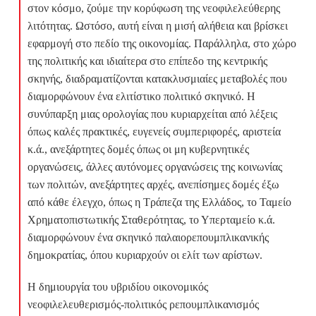
στον κόσμο, ζούμε την κορύφωση της νεοφιλελεύθερης
λιτότητας. Ωστόσο, αυτή είναι η μισή αλήθεια και βρίσκει
εφαρμογή στο πεδίο της οικονομίας. Παράλληλα, στο χώρο
της πολιτικής και ιδιαίτερα στο επίπεδο της κεντρικής
σκηνής, διαδραματίζονται κατακλυσμιαίες μεταβολές που
διαμορφώνουν ένα ελιτίστικο πολιτικό σκηνικό. Η
συνύπαρξη μιας ορολογίας που κυριαρχείται από λέξεις
όπως καλές πρακτικές, ευγενείς συμπεριφορές, αριστεία
κ.ά., ανεξάρτητες δομές όπως οι μη κυβερνητικές
οργανώσεις, άλλες αυτόνομες οργανώσεις της κοινωνίας
των πολιτών, ανεξάρτητες αρχές, ανεπίσημες δομές έξω
από κάθε έλεγχο, όπως η Τράπεζα της Ελλάδος, το Ταμείο
Χρηματοπιστωτικής Σταθερότητας, το Υπερταμείο κ.ά.
διαμορφώνουν ένα σκηνικό παλαιορεπουμπλικανικής
δημοκρατίας, όπου κυριαρχούν οι ελίτ των αρίστων.
Η δημιουργία του υβριδίου οικονομικός
νεοφιλελευθερισμός-πολιτικός ρεπουμπλικανισμός