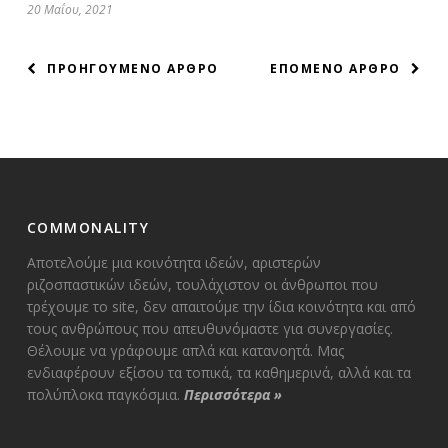
20 Μαΐου, 2021
ΠΛΟΗΓΗΣΗ
ΠΡΟΗΓΟΥΜΕΝΟ ΑΡΘΡΟ
ΕΠΟΜΕΝΟ ΑΡΘΡΟ
ΑΡΘΡΩΝ
COMMONALITY
Αποτελούμε μια κοινότητα ιδεών, αριστερών
ριζοσπαστικών ιδεών, τουλάχιστον οι άνθρωποι που
τρέχουμε το site, δεν απαιτούμε την ίδια κοινότητα και από
τους ανθρώπους που απευθυνόμαστε για συνεργασίες.
Θέλουμε να γράφουμε απλά και κατανοητά. Μας
ενδιαφέρουν εξίσου τα τοπικά, τα καθημερινά, αλλά και τα
πολύπλοκα παγκόσμια.
Περισσότερα
»