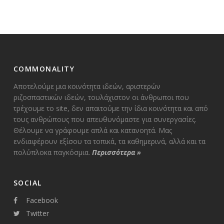
ΑΡΘΡΩΝ
COMMONALITY
Αποτελούμε μια κοινότητα ιδεών, αριστερών
ριζοσπαστικών ιδεών, τουλάχιστον οι άνθρωποι που
τρέχουμε το site, δεν απαιτούμε την ίδια κοινότητα και από
τους ανθρώπους που απευθυνόμαστε για συνεργασίες.
Θέλουμε να γράφουμε απλά και κατανοητά. Μας
ενδιαφέρουν εξίσου τα τοπικά, τα καθημερινά, αλλά και τα
πολύπλοκα παγκόσμια.
Περισσότερα
»
SOCIAL
Facebook
Twitter