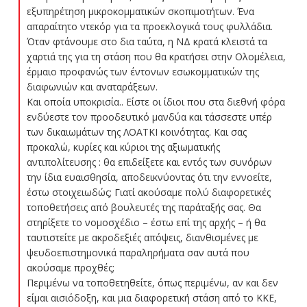
εξυπηρέτηση μικροκομματικών σκοπιμοτήτων. Ένα
απαραίτητο ντεκόρ για τα προεκλογικά τους φυλλάδια.
Όταν φτάνουμε στο δια ταύτα, η ΝΔ κρατά κλειστά τα
χαρτιά της για τη στάση που θα κρατήσει στην Ολομέλεια,
έρμαιο προφανώς των έντονων εσωκομματικών της
διαφωνιών και αναταράξεων.
Και οποία υποκρισία.. Είστε οι ίδιοι που στα διεθνή φόρα
ενδύεστε τον προοδευτικό μανδύα και τάσσεστε υπέρ
των δικαιωμάτων της ΛΟΑΤΚΙ κοινότητας. Και σας
προκαλώ, κυρίες και κύριοι της αξιωματικής
αντιπολίτευσης : θα επιδείξετε και εντός των συνόρων
την ίδια ευαισθησία, αποδεικνύοντας ότι την εννοείτε,
έστω στοιχειωδώς; Γιατί ακούσαμε πολύ διαφορετικές
τοποθετήσεις από βουλευτές της παράταξής σας. Θα
στηρίξετε το νομοσχέδιο – έστω επί της αρχής – ή θα
ταυτιστείτε με ακροδεξιές απόψεις, διανθισμένες με
ψευδοεπιστημονικά παραληρήματα σαν αυτά που
ακούσαμε προχθές;
Περιμένω να τοποθετηθείτε, όπως περιμένω, αν και δεν
είμαι αισιόδοξη, και μια διαφορετική στάση από το ΚΚΕ,