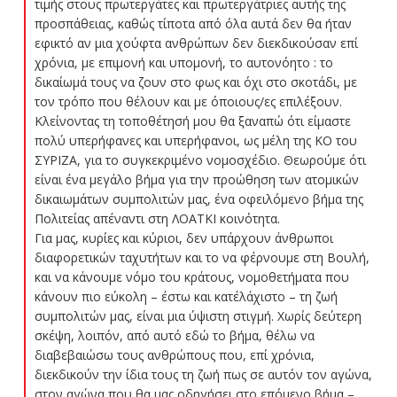
τιμής στους πρωτεργάτες και πρωτεργάτριες αυτής της
προσπάθειας, καθώς τίποτα από όλα αυτά δεν θα ήταν
εφικτό αν μια χούφτα ανθρώπων δεν διεκδικούσαν επί
χρόνια, με επιμονή και υπομονή, το αυτονόητο : το
δικαίωμά τους να ζουν στο φως και όχι στο σκοτάδι, με
τον τρόπο που θέλουν και με όποιους/ες επιλέξουν.
Κλείνοντας τη τοποθέτησή μου θα ξαναπώ ότι είμαστε
πολύ υπερήφανες και υπερήφανοι, ως μέλη της ΚΟ του
ΣΥΡΙΖΑ, για το συγκεκριμένο νομοσχέδιο. Θεωρούμε ότι
είναι ένα μεγάλο βήμα για την προώθηση των ατομικών
δικαιωμάτων συμπολιτών μας, ένα οφειλόμενο βήμα της
Πολιτείας απέναντι στη ΛΟΑΤΚΙ κοινότητα.
Για μας, κυρίες και κύριοι, δεν υπάρχουν άνθρωποι
διαφορετικών ταχυτήτων και το να φέρνουμε στη Βουλή,
και να κάνουμε νόμο του κράτους, νομοθετήματα που
κάνουν πιο εύκολη – έστω και κατ΄ελάχιστο – τη ζωή
συμπολιτών μας, είναι μια ύψιστη στιγμή. Χωρίς δεύτερη
σκέψη, λοιπόν, από αυτό εδώ το βήμα, θέλω να
διαβεβαιώσω τους ανθρώπους που, επί χρόνια,
διεκδικούν την ίδια τους τη ζωή πως σε αυτόν τον αγώνα,
στον αγώνα που θα μας οδηγήσει στο επόμενο βήμα –