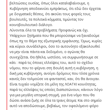
βελτιώσεις ουσίας, όπως όλοι καταλαβαίνουμε, η
Κυβέρνηση αποδεικνύει εμπράκτως, ότι εδώ δεν έρχεται
με δογματικές θέσεις, ότι ακούει τους φορείς τους
βουλευτές, τα πολιτικά κόμματα, τιμώντας τον
κοινοβουλευτικό διάλογο.
Λύνονται όλα τα προβλήματα; Προφανώς και όχι.
Υπάρχουν ζητήματα που θα μπορούσαμε να ξαναδούμε
όπως πχ το θέμα της εξωτερικής εμφάνισης. Όμως, κυρίες
και κύριοι συνάδελφοι, όσο το αυτονόητο εξακολουθεί
να μην είναι πάντα και δεδομένο, ο αγώνας θα
συνεχίζεται. Θα ήθελα, ωστόσο, να συμφωνήσουμε σε
κάτι : παρά τις όποιες ελλείψεις του, αυτό το σχέδιο
νόμου, που το φέρνει στη Βουλή αυτή η κυβέρνηση, η
δική μας κυβέρνηση, ανοίγει δρόμους που τόσα χρόνια
κανείς δεν τολμούσε να φανταστεί, καν, ότι θα άνοιγαν.
Είναι τυχαίο νομίζετε ότι μέλη της ΛΟΑΤΚΙ κοινότητας,
παρά τις ελλείψεις τις οποίες διαπιστώνουν, κάνουν λόγο
για μια μεγάλη ιστορική στιγμή, για ένα νόμο που θα
δώσει ανάσα ζωής σε όλα τα τρανς άτομα; Και στο σημείο
αυτό να αποδώσουμε, βεβαίως, τον οφειλόμενο φόρο