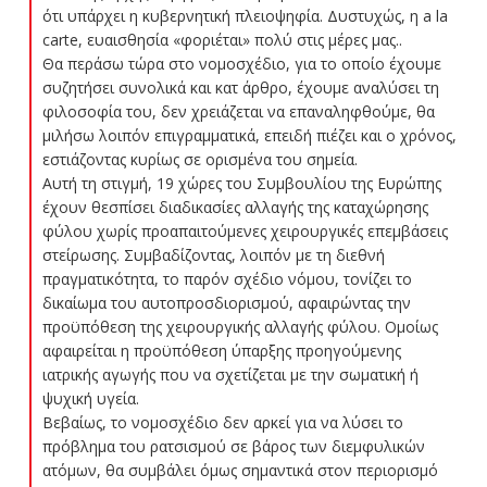
ότι υπάρχει η κυβερνητική πλειοψηφία. Δυστυχώς, η a la
carte, ευαισθησία «φοριέται» πολύ στις μέρες μας..
Θα περάσω τώρα στο νομοσχέδιο, για το οποίο έχουμε
συζητήσει συνολικά και κατ άρθρο, έχουμε αναλύσει τη
φιλοσοφία του, δεν χρειάζεται να επαναληφθούμε, θα
μιλήσω λοιπόν επιγραμματικά, επειδή πιέζει και ο χρόνος,
εστιάζοντας κυρίως σε ορισμένα του σημεία.
Αυτή τη στιγμή, 19 χώρες του Συμβουλίου της Ευρώπης
έχουν θεσπίσει διαδικασίες αλλαγής της καταχώρησης
φύλου χωρίς προαπαιτούμενες χειρουργικές επεμβάσεις
στείρωσης. Συμβαδίζοντας, λοιπόν με τη διεθνή
πραγματικότητα, το παρόν σχέδιο νόμου, τονίζει το
δικαίωμα του αυτοπροσδιορισμού, αφαιρώντας την
προϋπόθεση της χειρουργικής αλλαγής φύλου. Ομοίως
αφαιρείται η προϋπόθεση ύπαρξης προηγούμενης
ιατρικής αγωγής που να σχετίζεται με την σωματική ή
ψυχική υγεία.
Βεβαίως, το νομοσχέδιο δεν αρκεί για να λύσει το
πρόβλημα του ρατσισμού σε βάρος των διεμφυλικών
ατόμων, θα συμβάλει όμως σημαντικά στον περιορισμό