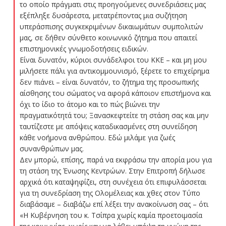
το οποίο πράγματι στις προηγούμενες συνεδριάσεις μας
εξέπληξε δυσάρεστα, μετατρέποντας μια συζήτηση
υπεράσπισης συγκεκριμένων δικαιωμάτων συμπολιτών
μας, σε δήθεν σύνθετο κοινωνικό ζήτημα που απαιτεί
επιστημονικές γνωμοδοτήσεις ειδικών.
Είναι δυνατόν, κύριοι συνάδελφοι του ΚΚΕ – και μη μου
μιλήσετε πάλι για αντικομμουνισμό, ξέρετε το επιχείρημα
δεν πιάνει – είναι δυνατόν, το ζήτημα της προσωπικής
αίσθησης του σώματος να αφορά κάποιον επιστήμονα και
όχι το ίδιο το άτομο και το πώς βιώνει την
πραγματικότητά του; Ξανασκεφτείτε τη στάση σας και μην
ταυτίζεστε με απόψεις καταδικασμένες στη συνείδηση
κάθε νοήμονα ανθρώπου. Εδώ μιλάμε για ζωές
συνανθρώπων μας.
Δεν μπορώ, επίσης, παρά να εκφράσω την απορία μου για
τη στάση της Ένωσης Κεντρώων. Στην Επιτροπή δήλωσε
αρχικά ότι καταψηφίζει, στη συνέχεια ότι επιφυλάσσεται
για τη συνεδρίαση της Ολομέλειας και χθες στον Τύπο
διαβάσαμε – διαβάζω επί λέξει την ανακοίνωση σας – ότι
«Η Κυβέρνηση του κ. Τσίπρα χωρίς καμία προετοιμασία