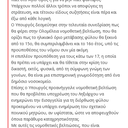
Υπάρχουν πολλοί άλλοι τρόποι να αποφύγεις τη
στράτευση, και τέτοιου είδους συζητήσεις είναι πέρα και
έξω από κάθε λογική.
Ο Υπουργός δεσμεύτηκε στην τελευταία συνεδρίαση πως
θα φέρει στην Ολομέλεια νομοθετική βελτίωση, που θα
ορίζει πως το ηλικιακό όριο μετάβασης φύλου θα ξεκινά
από το 15ο, θα συμπεριλαμβάνει και το 16ο έτος, υπό τις
προϋποθέσεις του νόμου συν μία ακόμη.
Η επιπλέον προϋπόθεση για τους κάτω των 17, η οποία
θα πρέπει να υπάρχει και θα τίθεται στην κρίση του
δικαστή, εκτός, φυσικά, από τη σύμφωνη γνώμη των
γονέων, θα είναι μια επιστημονική γνωμοδότηση από ένα
δημόσιο νοσοκομείο.
Επίσης ο Υπουργός προανήγγειλε νομοθετική βελτίωση
που θα προβλέπει υποχρέωση του Ληξιάρχου να
ενημερώνει την Εισαγγελία για τη διόρθωση φύλου
προκειμένου να υπάρχει ενημέρωση του σχετικού
ποινικού μητρώου, αν υφίσταται, ώστε να αποφευχθούν
όποια παράθυρα καταχρηστικότητας.
Με αυτές τις νομοθετικές βελτιώσεις, που είναι