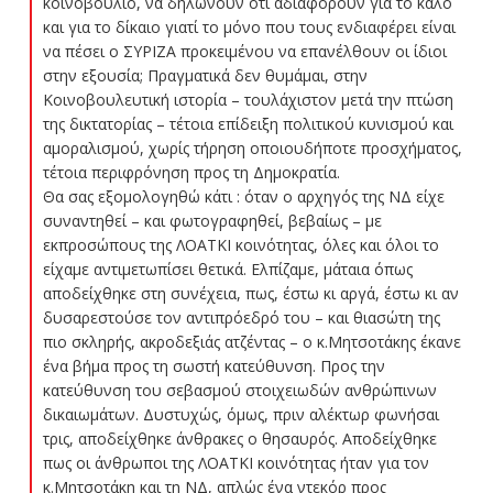
κοινοβούλιο, να δηλώνουν ότι αδιαφορούν για το καλό
και για το δίκαιο γιατί το μόνο που τους ενδιαφέρει είναι
να πέσει ο ΣΥΡΙΖΑ προκειμένου να επανέλθουν οι ίδιοι
στην εξουσία; Πραγματικά δεν θυμάμαι, στην
Κοινοβουλευτική ιστορία – τουλάχιστον μετά την πτώση
της δικτατορίας – τέτοια επίδειξη πολιτικού κυνισμού και
αμοραλισμού, χωρίς τήρηση οποιουδήποτε προσχήματος,
τέτοια περιφρόνηση προς τη Δημοκρατία.
Θα σας εξομολογηθώ κάτι : όταν ο αρχηγός της ΝΔ είχε
συναντηθεί – και φωτογραφηθεί, βεβαίως – με
εκπροσώπους της ΛΟΑΤΚΙ κοινότητας, όλες και όλοι το
είχαμε αντιμετωπίσει θετικά. Ελπίζαμε, μάταια όπως
αποδείχθηκε στη συνέχεια, πως, έστω κι αργά, έστω κι αν
δυσαρεστούσε τον αντιπρόεδρό του – και θιασώτη της
πιο σκληρής, ακροδεξιάς ατζέντας – ο κ.Μητσοτάκης έκανε
ένα βήμα προς τη σωστή κατεύθυνση. Προς την
κατεύθυνση του σεβασμού στοιχειωδών ανθρώπινων
δικαιωμάτων. Δυστυχώς, όμως, πριν αλέκτωρ φωνήσαι
τρις, αποδείχθηκε άνθρακες ο θησαυρός. Αποδείχθηκε
πως οι άνθρωποι της ΛΟΑΤΚΙ κοινότητας ήταν για τον
κ.Μητσοτάκη και τη ΝΔ, απλώς ένα ντεκόρ προς