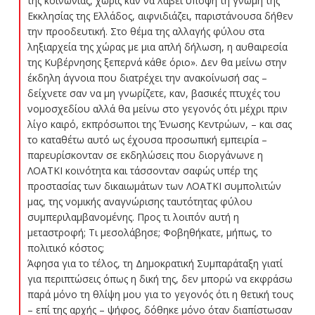
της κοινωνίας, χωρίς καν να λάβει υπόψη τη γνώμη της
Εκκλησίας της Ελλάδος, αιφνιδιάζει, παριστάνουσα δήθεν
την προοδευτική. Στο θέμα της αλλαγής φύλου στα
ληξιαρχεία της χώρας με μια απλή δήλωση, η αυθαιρεσία
της Κυβέρνησης ξεπερνά κάθε όριο». Δεν θα μείνω στην
έκδηλη άγνοια που διατρέχει την ανακοίνωσή σας –
δείχνετε σαν να μη γνωρίζετε, καν, βασικές πτυχές του
νομοσχεδίου αλλά θα μείνω στο γεγονός ότι μέχρι πριν
λίγο καιρό, εκπρόσωποι της Ένωσης Κεντρώων, – και σας
το καταθέτω αυτό ως έχουσα προσωπική εμπειρία –
παρευρίσκονταν σε εκδηλώσεις που διοργάνωνε η
ΛΟΑΤΚΙ κοινότητα και τάσσονταν σαφώς υπέρ της
προστασίας των δικαιωμάτων των ΛΟΑΤΚΙ συμπολιτών
μας, της νομικής αναγνώρισης ταυτότητας φύλου
συμπεριλαμβανομένης. Προς τι λοιπόν αυτή η
μεταστροφή; Τι μεσολάβησε; Φοβηθήκατε, μήπως, το
πολιτικό κόστος;
Άφησα για το τέλος, τη Δημοκρατική Συμπαράταξη γιατί
για περιπτώσεις όπως η δική της, δεν μπορώ να εκφράσω
παρά μόνο τη θλίψη μου για το γεγονός ότι η θετική τους
– επί της αρχής – ψήφος, δόθηκε μόνο όταν διαπίστωσαν