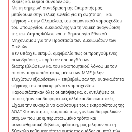
Κυρίες και κύριοι συνάδελφοι,
Με τη σημερινή συνεδρίαση της Επιτροπής μας,
μπαίνουμε στην τελική ευθεία για τη συζήτηση – και
ψήφιση – στην Ολομέλεια, του σημαντικού νομοσχεδίου
του υπουργείου Δικαιοσύνης για τη νομική αναγνώριση
της ταυτότητας Φύλου και τη δημιουργία Εθνικού
Μηχανισμού για την Προστασία των Δικαιωμάτων των
Παιδιών.
Δεν υπάρχει, εκτιμώ, αμφιβολία πως οι προηγούμενες
συνεδριάσεις – παρά τον ορυμαγδό των
διαστρεβλώσεων και του κακοποιητικού λόγου με τον
οποίον παρουσιάστηκαν, μέσω των ΜΜΕ (πλην
ελαχίστων εξαιρέσεων) – επιβεβαίωσαν την αναγκαιότητα
ψήφισης του συγκεκριμένου νομοσχεδίου.
Παρουσιάστηκαν όλες οι απόψεις και οι αντιλήψεις οι
οποίες ήταν και διαφορετικές αλλά και διαφωτιστικές.
Είχαμε την ευκαιρία να ακούσουμε τους εκπροσώπους της
ΛΟΑΤΚΙ κοινότητας, εκπροσώπους γονέων διεμφυλικών
ατόμων που με εμπεριστατωμένο τρόπο και
συναισθηματική βεβαίως, φόρτιση, μας μίλησαν για τη
δύσκολη καθημερινότητα αυτής της ομάδας συμπολιτών