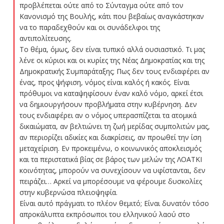
προβλέπεται ούτε από το Σύνταγμα ούτε από τον
Κανονισμό της Βουλής, κάτι που βεβαίως αναγκάστηκαν
να το παραδεχθούν και οι συνάδελφοι της
αντιπολίτευσης.
Το θέμα, όμως, δεν είναι τυπικό αλλά ουσιαστικό. Τι μας
λένε οι κύριοι και οι κυρίες της Νέας Δημοκρατίας και της
Δημοκρατικής Συμπαράταξης; Πως δεν τους ενδιαφέρει αν
ένας, προς ψήφιση, νόμος είναι καλός ή κακός. Είναι
πρόθυμοι να καταψηφίσουν έναν καλό νόμο, αρκεί έτσι
να δημιουργήσουν προβλήματα στην κυβέρνηση. Δεν
τους ενδιαφέρει αν ο νόμος υπερασπίζεται τα ατομικά
δικαιώματα, αν βελτιώνει τη ζωή μερίδας συμπολιτών μας,
αν περιορίζει αδικίες και διακρίσεις, αν προωθεί την ίση
μεταχείριση. Εν προκειμένω, ο κοινωνικός αποκλεισμός
και τα περιστατικά βίας σε βάρος των μελών της ΛΟΑΤΚΙ
κοινότητας, μπορούν να συνεχίσουν να υφίστανται, δεν
πειράζει… Αρκεί να μπορέσουμε να φέρουμε δυσκολίες
στην κυβερνώσα πλειοψηφία.
Είναι αυτό πράγματι το πλέον θεμιτό; Είναι δυνατόν τόσο
απροκάλυπτα εκπρόσωποι του ελληνικού λαού στο