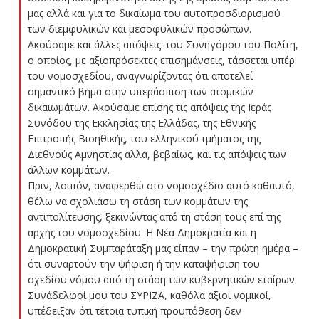
μας αλλά και για το δικαίωμα του αυτοπροσδιορισμού
των διεμφυλικών και μεσοφυλικών προσώπων.
Ακούσαμε και άλλες απόψεις: του Συνηγόρου του Πολίτη,
ο οποίος, με αξιοπρόσεκτες επισημάνσεις, τάσσεται υπέρ
του νομοσχεδίου, αναγνωρίζοντας ότι αποτελεί
σημαντικό βήμα στην υπεράσπιση των ατομικών
δικαιωμάτων. Ακούσαμε επίσης τις απόψεις της Ιεράς
Συνόδου της Εκκλησίας της Ελλάδας, της Εθνικής
Επιτροπής Βιοηθικής, του ελληνικού τμήματος της
Διεθνούς Αμνηστίας αλλά, βεβαίως, και τις απόψεις των
άλλων κομμάτων.
Πριν, λοιπόν, αναφερθώ στο νομοσχέδιο αυτό καθαυτό,
θέλω να σχολιάσω τη στάση των κομμάτων της
αντιπολίτευσης, ξεκινώντας από τη στάση τους επί της
αρχής του νομοσχεδίου. Η Νέα Δημοκρατία και η
Δημοκρατική Συμπαράταξη μας είπαν – την πρώτη ημέρα –
ότι συναρτούν την ψήφιση ή την καταψήφιση του
σχεδίου νόμου από τη στάση των κυβερνητικών εταίρων.
Συνάδελφοί μου του ΣΥΡΙΖΑ, καθόλα άξιοι νομικοί,
υπέδειξαν ότι τέτοια τυπική προϋπόθεση δεν