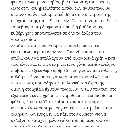
φαινομένων τρανσφοβίας, βελτιώνοντας τους όρους
ζωής στην καθημερινότητα αυτών των ανθρώπων, θα
αποτελέσει ένα καθοριστικό βήμα στην αποτροπή της
στοχοποίησής τους. Θα επαναλάβω ότι ο νόμος επιδιώκει
το σεβασμό στη διαφορά και αυτή η βούληση της
κυβέρνησης αποτυπώνεται σε όλα τα άρθρα του
νομοσχεδίου.
Ακούσαμε στις προηγούμενες συνεδριάσεις μια
εκτεταμένη περιπτωσιολογία. Για ανθρώπους που
επιδιώκουν να απαλλαγούν από οικονομικά χρέη – κάτι
που είναι σαφές ότι δεν μπορεί να γίνει, αρκεί κανείς να
διαβάσει το ξεκάθαρο άρθρο 5 – να γίνουν από αθλητές,
αθλήτριες ή να αποφύγουν τη στράτευση. Μιλάμε για
περιπτώσεις που οδηγούν τη λογική στα άκρα της. Τα
διεθνή στοιχεία δείχνουν πως 0,001 % των πολίτων στο
εξωτερικό, κάνει χρήση της νομοθεσίας περί διόρθωσης
φύλου, άρα οι φόβοι περί καταχρηστικότητας δεν
ανταποκρίνονται στην πραγματικότητα και μάλιστα την
ελληνική. Κανένας δεν θα πάει στον δικαστή για να
αλλάξει το καταχωρημένο φύλο του, προκειμένου να
πάει στο Άγιο Όρος ή για να μην πάει φαντάρος.