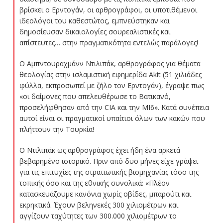
βρίσκει ο Ερντογάν, οι αρθρογράφοι, οι υποτιθέμενοι
ιδεολόγοι του καθεστώτος, εμπνεύστηκαν και
δημοσίευσαν δικαιολογίες σουρεαλιστικές και
απίστευτες… στην πραγματικότητα εντελώς παράλογες!
Ο Αμπντουραχμάνν Ντιλιπάκ, αρθρογράφος για θέματα
θεολογίας στην ισλαμιστική εφημερίδα Akit (51 χιλιάδες
φύλλα, εκπροσωπεί με ζήλο τον Ερντογάν), έγραψε πως
«οι δαίμονες που απελευθέρωσε το Βατικανό,
προσελήφθησαν από την CIA και την MI6». Κατά συνέπεια
αυτοί είναι οι πραγματικοί υπαίτιοι όλων των κακών που
πλήττουν την Τουρκία!
Ο Ντιλιπάκ ως αρθρογράφος έχει ήδη ένα αρκετά
βεβαρημένο ιστορικό. Πριν από δυο μήνες είχε γράψει
για τις επιτυχίες της στρατιωτικής βιομηχανίας τόσο της
τοπικής όσο και της εθνικής συνολικά: «Πλέον
κατασκευάζουμε κανόνια χωρίς οβίδες, μπαρούτι και
εκρηκτικά. Έχουν βεληνεκές 300 χιλιομέτρων και
αγγίζουν ταχύτητες των 300.000 χιλιομέτρων το