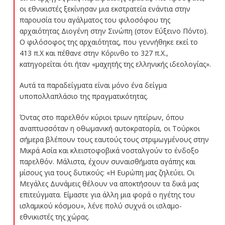
οι εθνικιστές ξεκίνησαν μια εκστρατεία ενάντια στην
παρουσία του αγάλματος του φιλοσόφου της
αρχαιότητας Διογένη στην Σινώπη (στον Εύξεινο Πόντο).
Ο φιλόσοφος της αρχαιότητας, που γεννήθηκε εκεί το
413 π.Χ και πέθανε στην Κόρινθο το 327 π.Χ.,
κατηγορείται ότι ήταν «μαχητής της ελληνικής ιδεολογίας».
Αυτά τα παραδείγματα είναι μόνο ένα δείγμα
υποπολλαπλάσιο της πραγματικότητας.
Όντας στο παρελθόν κύριοι τριων ηπείρων, όπου
αναπτυσσόταν η οθωμανική αυτοκρατορία, οι Τούρκοι
σήμερα βλέπουν τους εαυτούς τους στριμωγμένους στην
Μικρά Ασία και κλειστοφοβικά νοσταλγούν το ένδοξο
παρελθόν. Μάλιστα, έχουν συναισθήματα αγάπης και
μίσους για τους δυτικούς: «Η Ευρώπη μας ζηλεύει. Οι
Μεγάλες Δυνάμεις θέλουν να αποκτήσουν τα δικά μας
επιτεύγματα. Είμαστε για άλλη μια φορά ο ηγέτης του
ισλαμικού κόσμου», λένε πολύ συχνά οι ισλαμο-
εθνικιστές της χώρας.