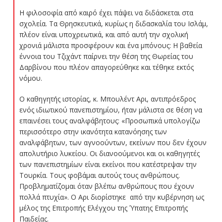
Η φιλοσοφία από καιρό έχει πάψει να διδάσκεται στα
σχολεία. Τα Θρησκευτικά, κυρίως η διδασκαλία του Ισλάμ,
πλέον είναι υποχρεωτικά, και από αυτή την σχολική
χρονιά μάλιστα προσφέρουν και ένα μπόνους: Η βαθεία
έννοια του Τζιχάντ παίρνει την θέση της Θωρείας του
Δαρβίνου που πλέον απαγορεύθηκε και τέθηκε εκτός
νόμου.
Ο καθηγητής ιστορίας, κ. Μπουλέντ Αρι, αντιπρόεδρος
ενός ιδιωτικού πανεπιστημίου, ήταν μάλιστα σε θέση να
επαινέσει τους αναλφάβητους: «Προσωπικά υπολογίζω
περισσότερο στην ικανότητα κατανόησης των
αναλφάβητων, των αγνοούντων, εκείνων που δεν έχουν
απολυτήριο λυκείου. Οι διανοούμενοι και οι καθηγητές
των πανεπιστημίων είναι εκείνοι που κατέστρεψαν την
Τουρκία. Τους φοβάμαι αυτούς τους ανθρώπους.
Προβληματίζομαι όταν βλέπω ανθρώπους που έχουν
πολλά πτυχία». Ο Αρι διορίστηκε από την κυβέρνηση ως
μέλος της Επιτροπής Ελέγχου της Ύπατης Επιτροπής
Παιδείας.