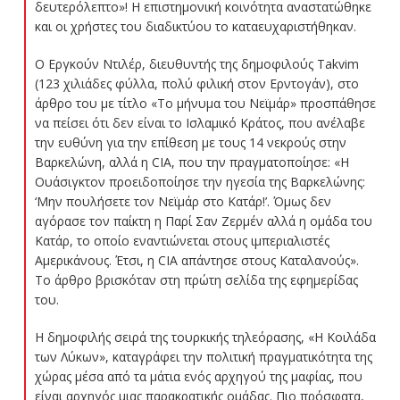
δευτερόλεπτο»! Η επιστημονική κοινότητα αναστατώθηκε
και οι χρήστες του διαδικτύου το καταευχαριστήθηκαν.
Ο Εργκούν Ντιλέρ, διευθυντής της δημοφιλούς Takvim
(123 χιλιάδες φύλλα, πολύ φιλική στον Ερντογάν), στο
άρθρο του με τίτλο «Το μήνυμα του Νεϊμάρ» προσπάθησε
να πείσει ότι δεν είναι το Ισλαμικό Κράτος, που ανέλαβε
την ευθύνη για την επίθεση με τους 14 νεκρούς στην
Βαρκελώνη, αλλά η CIA, που την πραγματοποίησε: «Η
Ουάσιγκτον προειδοποίησε την ηγεσία της Βαρκελώνης:
‘Μην πουλήσετε τον Νεϊμάρ στο Κατάρ!’. Όμως δεν
αγόρασε τον παίκτη η Παρί Σαν Ζερμέν αλλά η ομάδα του
Κατάρ, το οποίο εναντιώνεται στους ιμπεριαλιστές
Αμερικάνους. Έτσι, η CIA απάντησε στους Καταλανούς».
Το άρθρο βρισκόταν στη πρώτη σελίδα της εφημερίδας
του.
Η δημοφιλής σειρά της τουρκικής τηλεόρασης, «Η Κοιλάδα
των Λύκων», καταγράφει την πολιτική πραγματικότητα της
χώρας μέσα από τα μάτια ενός αρχηγού της μαφίας, που
είναι αρχηγός μιας παρακρατικής ομάδας. Πιο πρόσφατα,