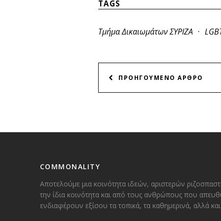
TAGS
·
Τμήμα Δικαιωμάτων ΣΥΡΙΖΑ
LGB
ΠΛΟΗΓΗΣΗ
ΠΡΟΗΓΟΥΜΕΝΟ ΑΡΘΡΟ
ΑΡΘΡΩΝ
COMMONALITY
Αποτελούμε μια κοινότητα ιδεών, αριστερών ριζοσπαστ
την ίδια κοινότητα και από τους ανθρώπους που απευθ
ενδιαφέρουν εξίσου τα τοπικά, τα καθημερινά, αλλά κ