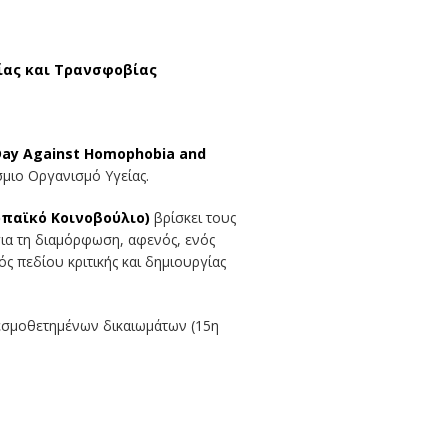
ίας και Τρανσφοβίας
Day
Against
Homophobia
and
μιο Οργανισμό Υγείας.
παϊκό Κοινοβούλιο)
βρίσκει τους
ια τη διαμόρφωση, αφενός, ενός
 πεδίου κριτικής και δημιουργίας
εσμοθετημένων δικαιωμάτων (15η