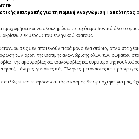
47 ΠΚ
τικής επιτροπής για τη Νομική Αναγνώριση Ταυτότητας Φ
να προχωρήσει και να ολοκληρώσει το ταχύτερο δυνατό όλο το φά
 διακρίσεων εκ μέρους του ελληνικού κράτους.
 κατοχυρώσεις δεν αποτελούν παρά μόνο ένα στάδιο, όπλο στα χέρι
αμόρφωση των όρων της ισότιμης αναγνώρισης όλων των σωμάτων στ
φοβίας, της αμφιφοβίας και τρανσφοβίας και ευρύτερα της κουλτούρ
Ίντερσεξ ‒ άντρες, γυναίκες κ.ά., Έλληνες, μετανάστες και πρόσφυγες.
είτε απλώς είμαστε: εφόσον αυτός ο κόσμος δεν φτιάχτηκε για μας, 