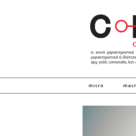
micro
mac