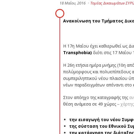
18 Μαΐου, 2016
·
Τομέας Δικαιωμάτων ΣΥΡΙ
Ανακοίνωση του Τμήματος Δικα
Η 17η Μαΐου έχει καθιερωθεί ως Δ
Transphobia
)
διότι στις 17 Μαΐου
Η 26η ετήσια ημέρα μνήμης (10η απ
πολύμορφους και πολυεπίπεδους αγ
συμπεριληπτικού νέου πλαισίου ύπα
νέων παραδειγμάτων απέναντι στο κ
Στον απόηχο της καταγραφής της
αν
θέση ανάμεσα σε 49 χώρες ‒
χάρτης
την εισαγωγή του νέου Συμ
της σύσταση του Εθνικού Συ
την κατάργηση της διάταξης