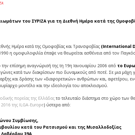
ΖΑ
ιωμάτων του ΣΥΡΙΖΑ για τη Διεθνή Ημέρα κατά της Ομοφοβ
ιεθνής Ημέρα κατά της Ομοφοβίας και Τρανσφοβίας
(
International
 1990 η ομοφυλοφιλία έπαψε να θεωρείται ασθένεια από τον Παγκόσ
ό την επίσημη αναγνώρισή της τη 19η Ιανουαρίου 2006 από
το Ευρω
ώνες κατά των διακρίσεων πιο δυναμικούς από ποτέ. Σε μια μάχη γ
ρξης και δράσης των «διαφορετικών» ανθρώπων και, αφετέρου, ενός
υρίαρχο μοντέλο και την ιδεολογία του αποκλεισμού.
οδικής πορείας της Ελλάδας
το τελευταίο διάστημα στο χώρο των θ
 2016 της ILGA-Europe
) ύστερα από:
φώνου Συμβίωσης,
μβουλίου κατά του Ρατσισμού και της Μισαλλοδοξίας
 Λοβέρδου 39
Α