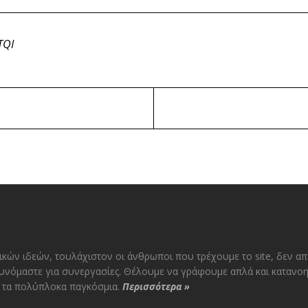
TQI
ικών ιδεών, τουλάχιστον οι άνθρωποι που τρέχουμε το site, δεν α
υνόμαστε για συνεργασίες. Θέλουμε να γράφουμε απλά και κατανοη
αι τα πολύπλοκα παγκόσμια.
Περισσότερα
»