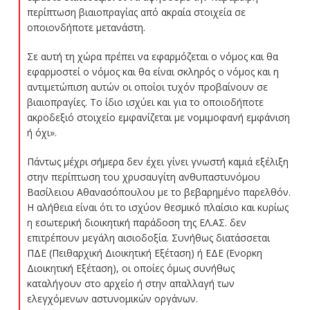
περίπτωση βιαιοπραγίας από ακραία στοιχεία σε
οποιονδήποτε μετανάστη.
Σε αυτή τη χώρα πρέπει να εφαρμόζεται ο νόμος και θα
εφαρμοστεί ο νόμος και θα είναι σκληρός ο νόμος και η
αντιμετώπιση αυτών οι οποίοι τυχόν προβαίνουν σε
βιαιοπραγίες. Το ίδιο ισχύει και για το οποιοδήποτε
ακροδεξιό στοιχείο εμφανίζεται με νομιμοφανή εμφάνιση
ή όχι».
Πάντως μέχρι σήμερα δεν έχει γίνει γνωστή καμιά εξέλιξη
στην περίπτωση του χρυσαυγίτη ανθυπαστυνόμου
Βασίλειου Αθανασόπουλου με το βεβαρημένο παρελθόν.
Η αλήθεια είναι ότι το ισχύον θεσμικό πλαίσιο και κυρίως
η εσωτερική διοικητική παράδοση της ΕΛ.ΑΣ. δεν
επιτρέπουν μεγάλη αισιοδοξία. Συνήθως διατάσσεται
ΠΔΕ (Πειθαρχική Διοικητική Εξέταση) ή ΕΔΕ (Ενορκη
Διοικητική Εξέταση), οι οποίες όμως συνήθως
καταλήγουν στο αρχείο ή στην απαλλαγή των
ελεγχόμενων αστυνομικών οργάνων.