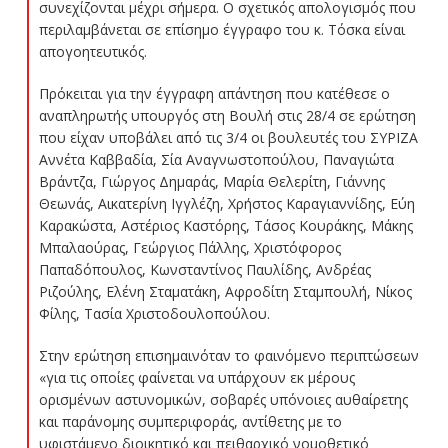
συνεχίζονται μέχρι σήμερα. Ο σχετικός απολογισμός που
περιλαμβάνεται σε επίσημο έγγραφο του κ. Τόσκα είναι
απογοητευτικός.
Πρόκειται για την έγγραφη απάντηση που κατέθεσε ο
αναπληρωτής υπουργός στη Βουλή στις 28/4 σε ερώτηση
που είχαν υποβάλει από τις 3/4 οι βουλευτές του ΣΥΡΙΖΑ
Αννέτα Καββαδία, Σία Αναγνωστοπούλου, Παναγιώτα
Βράντζα, Γιώργος Δημαράς, Μαρία Θελερίτη, Γιάννης
Θεωνάς, Αικατερίνη Ιγγλέζη, Χρήστος Καραγιαννίδης, Εύη
Καρακώστα, Αστέριος Καστόρης, Τάσος Κουράκης, Μάκης
Μπαλαούρας, Γεώργιος Πάλλης, Χριστόφορος
Παπαδόπουλος, Κωνσταντίνος Παυλίδης, Ανδρέας
Ριζούλης, Ελένη Σταματάκη, Αφροδίτη Σταμπουλή, Νίκος
Φίλης, Τασία Χριστοδουλοπούλου.
Στην ερώτηση επισημαινόταν το φαινόμενο περιπτώσεων
«για τις οποίες φαίνεται να υπάρχουν εκ μέρους
ορισμένων αστυνομικών, σοβαρές υπόνοιες αυθαίρετης
και παράνομης συμπεριφοράς, αντίθετης με το
υφιστάμενο διοικητικό και πειθαρχικό νομοθετικό