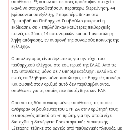
υποθέσεις. Εξ αυτών και σε όσες προέκυψαν στοιχεία
ικανά να στοιχειοθετήσουν περαιτέρω διερεύνηση, 44
βρίσκονται σε εξέλιξη, 2 παραπέμφθηκαν στο
Πρωτοβάθμιο Πειθαρχικό Συμβούλιο (εκκρεμεί η
εκδίκαση), σε 7 επιβλήθηκαν κατώτερες πειθαρχικές
ποινές σε βάρος 14 αστυνομικών και σε 1 ανεστάλη η
λήψη απόφασης, εν αναμονή της συναφούς ποινικής της
εξέλιξης».
Ο απολογισμός είναι δηλωτικός για την τύχη του
πειθαρχικού ελέγχου στο εσωτερικό της ΕΛ.ΑΣ. Από τις
125 υποθέσεις, μόνο σε 7 υπήρξε κατάληξη, αλλά και σ’
αυτές επιβλήθηκαν μόνο «κατώτερες πειθαρχικές ποινές».
Και φυσικά στον αριθμό αυτό δεν περιλαμβάνονται
υποθέσεις για τις οποίες δεν διατάχθηκε καν ΕΔΕ.
Οσο για τις δύο συγκεκριμένες υποθέσεις, τις οποίες
ανέφεραν οι βουλευτές του ΣΥΡΙΖΑ στην ερώτησή τους,
ο υπουργός απαντά ότι «η πρώτη, για την οποία είχε
διαταχθεί η διενέργεια Προκαταρκτικής Διοικητικής
Εξέτασης, τέθηκε στο αρχείο από πειθαρχικής πλευράς, με