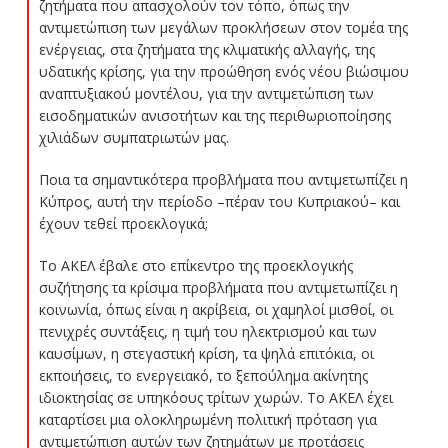
ζητήματα που απασχολούν τον τόπο, όπως την
αντιμετώπιση των μεγάλων προκλήσεων στον τομέα της
ενέργειας, στα ζητήματα της κλιματικής αλλαγής, της
υδατικής κρίσης, για την προώθηση ενός νέου βιώσιμου
αναπτυξιακού μοντέλου, για την αντιμετώπιση των
εισοδηματικών ανισοτήτων και της περιθωριοποίησης
χιλιάδων συμπατριωτών μας.
Ποια τα σημαντικότερα προβλήματα που αντιμετωπίζει η
Κύπρος, αυτή την περίοδο –πέραν του Κυπριακού– και
έχουν τεθεί προεκλογικά;
Το ΑΚΕΛ έβαλε στο επίκεντρο της προεκλογικής
συζήτησης τα κρίσιμα προβλήματα που αντιμετωπίζει η
κοινωνία, όπως είναι η ακρίβεια, οι χαμηλοί μισθοί, οι
πενιχρές συντάξεις, η τιμή του ηλεκτρισμού και των
καυσίμων, η στεγαστική κρίση, τα ψηλά επιτόκια, οι
εκποιήσεις, το ενεργειακό, το ξεπούλημα ακίνητης
ιδιοκτησίας σε υπηκόους τρίτων χωρών. Το ΑΚΕΛ έχει
καταρτίσει μια ολοκληρωμένη πολιτική πρόταση για
αντιμετώπιση αυτών των ζητημάτων με προτάσεις