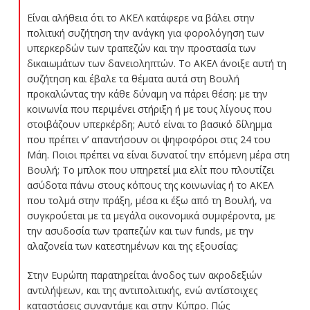
Είναι αλήθεια ότι το ΑΚΕΛ κατάφερε να βάλει στην
πολιτική συζήτηση την ανάγκη για φορολόγηση των
υπερκερδών των τραπεζών και την προστασία των
δικαιωμάτων των δανειοληπτών. Το ΑΚΕΛ άνοιξε αυτή τη
συζήτηση και έβαλε τα θέματα αυτά στη Βουλή
προκαλώντας την κάθε δύναμη να πάρει θέση: με την
κοινωνία που περιμένει στήριξη ή με τους λίγους που
στοιβάζουν υπερκέρδη; Αυτό είναι το βασικό δίλημμα
που πρέπει ν’ απαντήσουν οι ψηφοφόροι στις 24 του
Μάη. Ποιοι πρέπει να είναι δυνατοί την επόμενη μέρα στη
Βουλή; Το μπλοκ που υπηρετεί μια ελίτ που πλουτίζει
ασύδοτα πάνω στους κόπους της κοινωνίας ή το ΑΚΕΛ
που τολμά στην πράξη, μέσα κι έξω από τη Βουλή, να
συγκρούεται με τα μεγάλα οικονομικά συμφέροντα, με
την ασυδοσία των τραπεζών και των funds, με την
αλαζονεία των κατεστημένων και της εξουσίας;
Στην Ευρώπη παρατηρείται άνοδος των ακροδεξιών
αντιλήψεων, και της αντιπολιτικής, ενώ αντίστοιχες
καταστάσεις συναντάμε και στην Κύπρο. Πώς