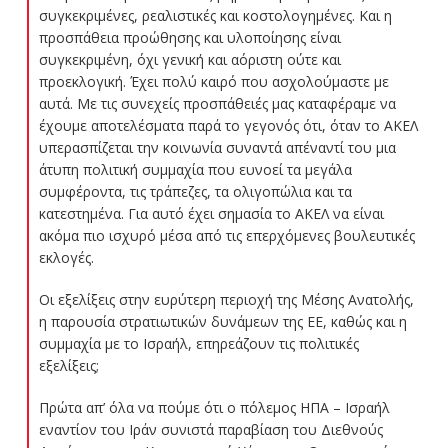
συγκεκριμένες, ρεαλιστικές και κοστολογημένες. Και η
προσπάθεια προώθησης και υλοποίησης είναι
συγκεκριμένη, όχι γενική και αόριστη ούτε και
προεκλογική. Έχει πολύ καιρό που ασχολούμαστε με
αυτά. Με τις συνεχείς προσπάθειές μας καταφέραμε να
έχουμε αποτελέσματα παρά το γεγονός ότι, όταν το ΑΚΕΛ
υπερασπίζεται την κοινωνία συναντά απέναντί του μια
άτυπη πολιτική συμμαχία που ευνοεί τα μεγάλα
συμφέροντα, τις τράπεζες, τα ολιγοπώλια και τα
κατεστημένα. Για αυτό έχει σημασία το ΑΚΕΛ να είναι
ακόμα πιο ισχυρό μέσα από τις επερχόμενες βουλευτικές
εκλογές.
Οι εξελίξεις στην ευρύτερη περιοχή της Μέσης Ανατολής,
η παρουσία στρατιωτικών δυνάμεων της ΕΕ, καθώς και η
συμμαχία με το Ισραήλ, επηρεάζουν τις πολιτικές
εξελίξεις;
Πρώτα απ’ όλα να πούμε ότι ο πόλεμος ΗΠΑ – Ισραήλ
εναντίον του Ιράν συνιστά παραβίαση του Διεθνούς