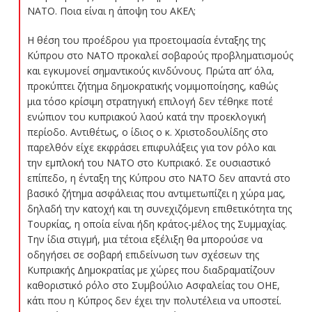
ΝΑΤΟ. Ποια είναι η άποψη του ΑΚΕΛ;
Η θέση του προέδρου για προετοιμασία ένταξης της
Κύπρου στο ΝΑΤΟ προκαλεί σοβαρούς προβληματισμούς
και εγκυμονεί σημαντικούς κινδύνους. Πρώτα απ’ όλα,
προκύπτει ζήτημα δημοκρατικής νομιμοποίησης, καθώς
μια τόσο κρίσιμη στρατηγική επιλογή δεν τέθηκε ποτέ
ενώπιον του κυπριακού λαού κατά την προεκλογική
περίοδο. Αντιθέτως, ο ίδιος ο κ. Χριστοδουλίδης στο
παρελθόν είχε εκφράσει επιφυλάξεις για τον ρόλο και
την εμπλοκή του ΝΑΤΟ στο Κυπριακό. Σε ουσιαστικό
επίπεδο, η ένταξη της Κύπρου στο ΝΑΤΟ δεν απαντά στο
βασικό ζήτημα ασφάλειας που αντιμετωπίζει η χώρα μας,
δηλαδή την κατοχή και τη συνεχιζόμενη επιθετικότητα της
Τουρκίας, η οποία είναι ήδη κράτος-μέλος της Συμμαχίας.
Την ίδια στιγμή, μια τέτοια εξέλιξη θα μπορούσε να
οδηγήσει σε σοβαρή επιδείνωση των σχέσεων της
Κυπριακής Δημοκρατίας με χώρες που διαδραματίζουν
καθοριστικό ρόλο στο Συμβούλιο Ασφαλείας του ΟΗΕ,
κάτι που η Κύπρος δεν έχει την πολυτέλεια να υποστεί.