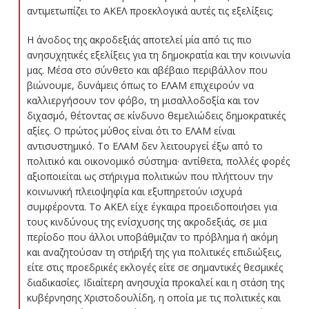
αντιμετωπίζει το ΑΚΕΛ προεκλογικά αυτές τις εξελίξεις;
Η άνοδος της ακροδεξιάς αποτελεί μία από τις πιο
ανησυχητικές εξελίξεις για τη δημοκρατία και την κοινωνία
μας. Μέσα στο σύνθετο και αβέβαιο περιβάλλον που
βιώνουμε, δυνάμεις όπως το ΕΛΑΜ επιχειρούν να
καλλιεργήσουν τον φόβο, τη μισαλλοδοξία και τον
διχασμό, θέτοντας σε κίνδυνο θεμελιώδεις δημοκρατικές
αξίες. Ο πρώτος μύθος είναι ότι το ΕΛΑΜ είναι
αντισυστημικό. Το ΕΛΑΜ δεν λειτουργεί έξω από το
πολιτικό και οικονομικό σύστημα· αντίθετα, πολλές φορές
αξιοποιείται ως στήριγμα πολιτικών που πλήττουν την
κοινωνική πλειοψηφία και εξυπηρετούν ισχυρά
συμφέροντα. Το ΑΚΕΛ είχε έγκαιρα προειδοποιήσει για
τους κινδύνους της ενίσχυσης της ακροδεξιάς, σε μια
περίοδο που άλλοι υποβάθμιζαν το πρόβλημα ή ακόμη
και αναζητούσαν τη στήριξή της για πολιτικές επιδιώξεις,
είτε στις προεδρικές εκλογές είτε σε σημαντικές θεσμικές
διαδικασίες. Ιδιαίτερη ανησυχία προκαλεί και η στάση της
κυβέρνησης Χριστοδουλίδη, η οποία με τις πολιτικές και