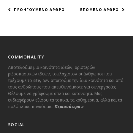
ΠΛΟΗΓΗΣΗ
ΠΡΟΗΓΟΥΜΕΝΟ ΑΡΘΡΟ
ΕΠΟΜΕΝΟ ΑΡΘΡΟ
ΑΡΘΡΩΝ
COMMONALITY
Αποτελούμε μια κοινότητα ιδεών, αριστερών
ριζοσπαστικών ιδεών, τουλάχιστον οι άνθρωποι που
τρέχουμε το site, δεν απαιτούμε την ίδια κοινότητα και από
τους ανθρώπους που απευθυνόμαστε για συνεργασίες.
Θέλουμε να γράφουμε απλά και κατανοητά. Μας
ενδιαφέρουν εξίσου τα τοπικά, τα καθημερινά, αλλά και τα
πολύπλοκα παγκόσμια.
Περισσότερα
»
SOCIAL