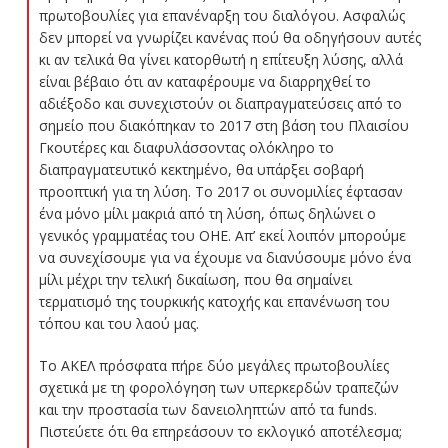
πρωτοβουλίες για επανέναρξη του διαλόγου. Ασφαλώς
δεν μπορεί να γνωρίζει κανένας πού θα οδηγήσουν αυτές
κι αν τελικά θα γίνει κατορθωτή η επίτευξη λύσης, αλλά
είναι βέβαιο ότι αν καταφέρουμε να διαρρηχθεί το
αδιέξοδο και συνεχιστούν οι διαπραγματεύσεις από το
σημείο που διακόπηκαν το 2017 στη βάση του Πλαισίου
Γκουτέρες και διαφυλάσσοντας ολόκληρο το
διαπραγματευτικό κεκτημένο, θα υπάρξει σοβαρή
προοπτική για τη λύση. Το 2017 οι συνομιλίες έφτασαν
ένα μόνο μίλι μακριά από τη λύση, όπως δηλώνει ο
γενικός γραμματέας του ΟΗΕ. Απ’ εκεί λοιπόν μπορούμε
να συνεχίσουμε για να έχουμε να διανύσουμε μόνο ένα
μίλι μέχρι την τελική δικαίωση, που θα σημαίνει
τερματισμό της τουρκικής κατοχής και επανένωση του
τόπου και του λαού μας.
Το ΑΚΕΛ πρόσφατα πήρε δύο μεγάλες πρωτοβουλίες
σχετικά με τη φορολόγηση των υπερκερδών τραπεζών
και την προστασία των δανειοληπτών από τα funds.
Πιστεύετε ότι θα επηρεάσουν το εκλογικό αποτέλεσμα;