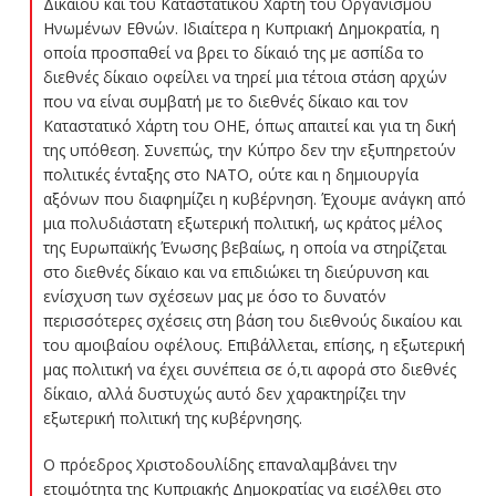
Δικαίου και του Καταστατικού Χάρτη του Οργανισμού
Ηνωμένων Εθνών. Ιδιαίτερα η Κυπριακή Δημοκρατία, η
οποία προσπαθεί να βρει το δίκαιό της με ασπίδα το
διεθνές δίκαιο οφείλει να τηρεί μια τέτοια στάση αρχών
που να είναι συμβατή με το διεθνές δίκαιο και τον
Καταστατικό Χάρτη του ΟΗΕ, όπως απαιτεί και για τη δική
της υπόθεση. Συνεπώς, την Κύπρο δεν την εξυπηρετούν
πολιτικές ένταξης στο ΝΑΤΟ, ούτε και η δημιουργία
αξόνων που διαφημίζει η κυβέρνηση. Έχουμε ανάγκη από
μια πολυδιάστατη εξωτερική πολιτική, ως κράτος μέλος
της Ευρωπαϊκής Ένωσης βεβαίως, η οποία να στηρίζεται
στο διεθνές δίκαιο και να επιδιώκει τη διεύρυνση και
ενίσχυση των σχέσεων μας με όσο το δυνατόν
περισσότερες σχέσεις στη βάση του διεθνούς δικαίου και
του αμοιβαίου οφέλους. Επιβάλλεται, επίσης, η εξωτερική
μας πολιτική να έχει συνέπεια σε ό,τι αφορά στο διεθνές
δίκαιο, αλλά δυστυχώς αυτό δεν χαρακτηρίζει την
εξωτερική πολιτική της κυβέρνησης.
Ο πρόεδρος Χριστοδουλίδης επαναλαμβάνει την
ετοιμότητα της Κυπριακής Δημοκρατίας να εισέλθει στο