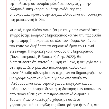
της πολιτικής αυτονομίας μιλούσε συνεχώς για την
ελληνο-δυτική κληρονομιά της ανάδυσης της
δημοκρατίας, πρώτα στην αρχαία Ελλάδα και στη συνέχεια
στη μεσαιωνική Ιταλία.
Φυσικά, τώρα πλέον γνωρίζουμε και για τις ανατολίτικες
επιρροές της ελληνικής δημοκρατίας και για την παρουσία
της πρώιμης δημοκρατίας σε όλο τον κόσμο. Αν κάνετε
τον κόπο να διαβάσετε το σημαντικό έργο του David
Stasavage, Η παρακμή και η άνοδος της δημοκρατίας
(Πανεπιστημιακές Εκδόσεις Κρήτης, 2022), θα
διαπιστώσετε ότι παντού η μικρή κλίμακα, η γεωργία που
δεν εμφάνιζε σημαντικό πλεόνασμα, καθώς και η
συνακόλουθη αδυναμία των ισχυρών να δημιουργήσουν
μια γραφειοκρατική δύναμη για να αποσπούν το
πλεόνασμα και έναν στρατό για να ελέγχουν και να
πολεμούν, κατέστησε δυνατή τη διοίκηση των κοινωνιών
από συνελεύσεις και αντιπροσωπευτικά σώματα. Η
Ευρώπη ήταν ο κατεξοχήν χώρος με αυτά τα
χαρακτηριστικά. Η μεγάλη της ιδιαιτερότητα ήταν ότι, στη