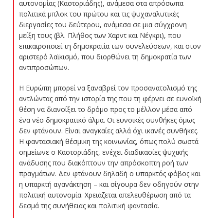
αυτονομίας (Καστοριάδης), ανάμεσα στα απρόσωπα
πολιτικά μπλοκ του πρώτου και τις ψυχαναλυτικές
διεργασίες του δεύτερου, ανάμεσα σε μια σύγχρονη
μείξη τους (βλ. Πλήθος των Χαρντ και Νέγκρι), που
επικαιροποιεί τη δημοκρατία των συνελεύσεων, και στον
αριστερό λαϊκισμό, που διορθώνει τη δημοκρατία των
αντιπροσώπων.
Η Ευρώπη μπορεί να ξαναβρεί τον προσανατολισμό της
αντλώντας από την ιστορία της που τη φέρνει σε ευνοϊκή
θέση να διανοίξει το δρόμο προς το μέλλον μέσα από
ένα νέο δημοκρατικό άλμα. Οι ευνοϊκές συνθήκες όμως
δεν φτάνουν. Είναι αναγκαίες αλλά όχι ικανές συνθήκες.
Η φαντασιακή θέσμικη της κοινωνίας, όπως πολύ σωστά
σημείωνε ο Καστοριάδης, ενέχει διαδικασίες ψυχικής
ανάδυσης που διακόπτουν την απρόσκοπτη ροή των
πραγμάτων. Δεν φτάνουν δηλαδή ο υπαρκτός φόβος και
η υπαρκτή αγανάκτηση – και σίγουρα δεν οδηγούν στην
πολιτική αυτονομία. Χρειάζεται απελευθέρωση από τα
δεσμά της συνήθειας και πολιτική φαντασία.