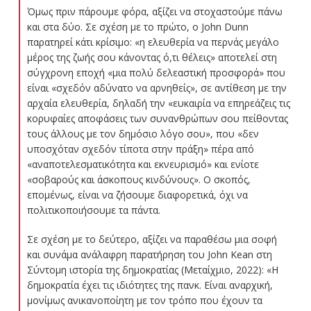
Όμως πριν πάρουμε φόρα, αξίζει να στοχαστούμε πάνω
και στα δύο. Σε σχέση με το πρώτο, ο John Dunn
παρατηρεί κάτι κρίσιμο: «η ελευθερία να περνάς μεγάλο
μέρος της ζωής σου κάνοντας ό,τι θέλεις» αποτελεί στη
σύγχρονη εποχή «μια πολύ δελεαστική προσφορά» που
είναι «σχεδόν αδύνατο να αρνηθείς», σε αντίθεση με την
αρχαία ελευθερία, δηλαδή την «ευκαιρία να επηρεάζεις τις
κορυφαίες αποφάσεις των συνανθρώπων σου πείθοντας
τους άλλους με τον δημόσιο λόγο σου», που «δεν
υποσχόταν σχεδόν τίποτα στην πράξη» πέρα από
«αναποτελεσματικότητα και εκνευρισμό» και ενίοτε
«σοβαρούς και άσκοπους κινδύνους». Ο σκοπός,
επομένως, είναι να ζήσουμε διαφορετικά, όχι να
πολιτικοποιήσουμε τα πάντα.
Σε σχέση με το δεύτερο, αξίζει να παραθέσω μια σοφή
και συνάμα ανάλαφρη παρατήρηση του John Kean στη
Σύντομη ιστορία της δημοκρατίας (Μεταίχμιο, 2022): «Η
δημοκρατία έχει τις ιδιότητες της πανκ. Είναι αναρχική,
μονίμως ανικανοποίητη με τον τρόπο που έχουν τα