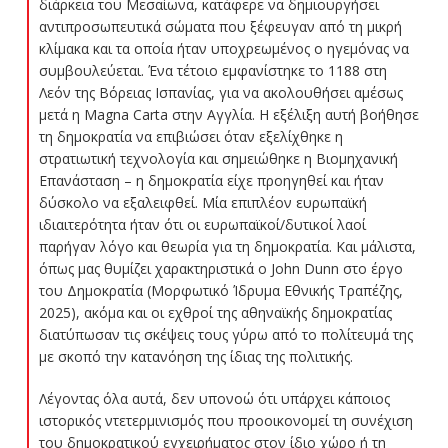
διάρκεια του Μεσαίωνα, κατάφερε να δημιουργήσει
αντιπροσωπευτικά σώματα που ξέφευγαν από τη μικρή
κλίμακα και τα οποία ήταν υποχρεωμένος ο ηγεμόνας να
συμβουλεύεται. Ένα τέτοιο εμφανίστηκε το 1188 στη
Λεόν της Βόρειας Ισπανίας, για να ακολουθήσει αμέσως
μετά η Magna Carta στην Αγγλία. Η εξέλιξη αυτή βοήθησε
τη δημοκρατία να επιβιώσει όταν εξελίχθηκε η
στρατιωτική τεχνολογία και σημειώθηκε η Βιομηχανική
Επανάσταση – η δημοκρατία είχε προηγηθεί και ήταν
δύσκολο να εξαλειφθεί. Μία επιπλέον ευρωπαϊκή
ιδιαιτερότητα ήταν ότι οι ευρωπαϊκοί/δυτικοί λαοί
παρήγαν λόγο και θεωρία για τη δημοκρατία. Και μάλιστα,
όπως μας θυμίζει χαρακτηριστικά ο John Dunn στο έργο
του Δημοκρατία (Μορφωτικό Ίδρυμα Εθνικής Τραπέζης,
2025), ακόμα και οι εχθροί της αθηναϊκής δημοκρατίας
διατύπωσαν τις σκέψεις τους γύρω από το πολίτευμά της
με σκοπό την κατανόηση της ίδιας της πολιτικής.
Λέγοντας όλα αυτά, δεν υπονοώ ότι υπάρχει κάποιος
ιστορικός ντετερμινισμός που προοικονομεί τη συνέχιση
του δημοκρατικού εγχειρήματος στον ίδιο χώρο ή τη