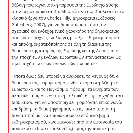
βέβαιη πρωταγωνιστική παρουσία της Ευρώπης/Δύσης
στον δημοκρατικό στίβο. Μπορείτε να συμβουλευτείτε το
κλασικό έργο του Charles Tilly, Δημοκρατία (Εκδόσεις
Gutenberg, 2007), για να διαπιστώσετε τόσο τον
σχεσιακό και ενδεχομενικό χαρακτήρα της δημοκρατίας
όσο και τις συχνές εναλλαγές μεταξύ εκδημοκρατισμού
και αποδημοκρατικόποίησης σε όλη τη διάρκεια της
δημοκρατικής ιστορίας της Ευρώπης και της Δύσης, από
την εποχή των μεγάλων ευρωπαϊκών επαναστάσεων ως
την εποχή των νέων κοινωνικών κινημάτων.
Τίποτα όμως δεν μπορεί να αναιρέσει το γεγονός ότι ο
δημοκρατικός πειραματισμός ανθεί ακόμα στη Δύση: το
Ευρωπαϊκό και το Παγκόσμιο Φόρουμ, τα κινήματα των
πλατειών, η προεικονιστική πολιτική, η ευρεία χρήση του
διαδικτύου για να υποστηριχθεί η οριζόντια επικοινωνία
και δράση, τα δημοψηφίσματα, κ.ο.κ., πιστοποιούν τη
δυνατότητά μας να επιδιώξουμε το επόμενο βήμα
εκδημοκρατισμού, κινούμενοι/ες από την αυτονομία του
πολιτικού πεδίου (Πουλαντζάς) προς την πολιτική της