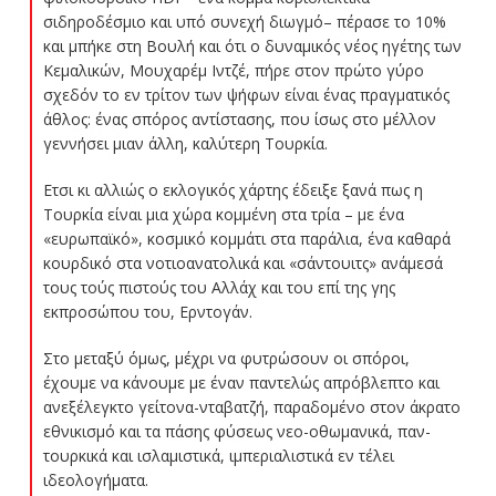
σιδηροδέσμιο και υπό συνεχή διωγμό– πέρασε το 10%
και μπήκε στη Βουλή και ότι ο δυναμικός νέος ηγέτης των
Κεμαλικών, Μουχαρέμ Ιντζέ, πήρε στον πρώτο γύρο
σχεδόν το εν τρίτον των ψήφων είναι ένας πραγματικός
άθλος: ένας σπόρος αντίστασης, που ίσως στο μέλλον
γεννήσει μιαν άλλη, καλύτερη Τουρκία.
Ετσι κι αλλιώς ο εκλογικός χάρτης έδειξε ξανά πως η
Τουρκία είναι μια χώρα κομμένη στα τρία – με ένα
«ευρωπαϊκό», κοσμικό κομμάτι στα παράλια, ένα καθαρά
κουρδικό στα νοτιοανατολικά και «σάντουιτς» ανάμεσά
τους τούς πιστούς του Αλλάχ και του επί της γης
εκπροσώπου του, Ερντογάν.
Στο μεταξύ όμως, μέχρι να φυτρώσουν οι σπόροι,
έχουμε να κάνουμε με έναν παντελώς απρόβλεπτο και
ανεξέλεγκτο γείτονα-νταβατζή, παραδομένο στον άκρατο
εθνικισμό και τα πάσης φύσεως νεο-οθωμανικά, παν-
τουρκικά και ισλαμιστικά, ιμπεριαλιστικά εν τέλει
ιδεολογήματα.