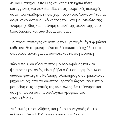
Αν και υπάρχουν πολλές και καλά τεκμηριωμένες
καταγγελίες για νοθεία, ιδίως στις κουρδικές περιοχές,
αυτό που «καθάρισε» για χάρη του «σουλτάνου» ήταν το
ασφυκτικό αστυνομικό κράτος του –το μονοπώλιο της
«νόμιμης» βίας και η μόνιμη απειλή της σύλληψης, του
ξυλοδαρμού και των βασανιστηρίων.
Το προσωποπαγές καθεστώς του Ερντογάν έχει φιμώσει
κάθε αντίθετη φωνή – ένα απλό σκωπτικό σχόλιο στο
διαδίκτυο αρκεί για να σαπίσει κανείς στη φυλακή.
Χώρια που, αν είσαι πιστός μουσουλμάνος και δεν
ψηφίσεις Ερντογάν, είναι βέβαιο ότι σε περιμένουν οι
αιώνιες φωτιές της Κόλασης: ολόκληρος ο θρησκευτικός
μηχανισμός, από το ανώτατο ιερατείο ώς τον τελευταίο
μουεζίνη στις εσχατιές της Ανατολίας, λειτούργησε και
αυτή τη φορά σαν προεκλογικό γραφείο του
«σουλτάνου».
Υπό αυτές τις συνθήκες, και μόνο το γεγονός ότι το
φιλοκουρδικό HDP –ένα κόμμα κυριολεκτικά