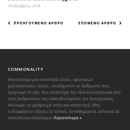
18 Οκτωβρίου, 2018
ΠΛΟΗΓΗΣΗ
ΠΡΟΗΓΟΥΜΕΝΟ ΑΡΘΡΟ
ΕΠΟΜΕΝΟ ΑΡΘΡΟ
ΑΡΘΡΩΝ
COMMONALITY
Αποτελούμε μια κοινότητα ιδεών, αριστερών
ριζοσπαστικών ιδεών, τουλάχιστον οι άνθρωποι που
τρέχουμε το site, δεν απαιτούμε την ίδια κοινότητα και από
τους ανθρώπους που απευθυνόμαστε για συνεργασίες.
Θέλουμε να γράφουμε απλά και κατανοητά. Μας
ενδιαφέρουν εξίσου τα τοπικά, τα καθημερινά, αλλά και τα
πολύπλοκα παγκόσμια.
Περισσότερα
»