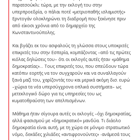
παρατσούκλι: τώρα, με την εκλογή του στην
υπερπροεδρία, ο πάλαι ποτέ «μετριοπαθής ισλαμιστής»
Ερντογάν ολοκληρώνει τη διαδρομή που ξεκίνησε πριν
από είκοσι χρόνια από το δημαρχείο της
Κωνσταντινούπολης.
Και βγάζει εκ του ασφαλούς τη γλώσσα στους υποκριτές
επικριτές του στην Εσπερία, κομπάζοντας –από τις πρώτες
κιόλας δηλώσεις του– ότι οι εκλογές αυτές ήταν «μάθημα
δημοκρατίας»… Τους επικριτές του, που σπεύδουν τώρα
κατόπιν εορτής να τον συγχαρούν και να συναλλαγούν
ξανά μαζί του, χαρίζοντάς του και μερικά ακόμη δισ. ευρώ
–χώρια τα νέα υπερσύγχρονα οπλικά συστήματα– ως
μετεκλογικό δώρο για τις υπηρεσίες του ως
κυματοθραύστη των απελπισμένων.
Μάθημα ήταν σίγουρα αυτές οι εκλογές –όχι δημοκρατίας,
αλλά φασισμού με «δημοκρατικό» μανδύα. Τι διάολο
δημοκρατία είναι αυτή, με τη χώρα σε μόνιμο στρατιωτικό
νόμο, δεκάδες χιλιάδες «αντιφρονούντες» -ανάμεσά τους