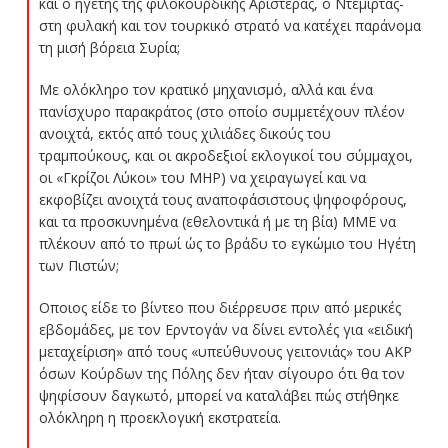
και ο ηγέτης της φιλοκουρδικής Αριστεράς, ο Ντεμιρτάς-
στη φυλακή και τον τουρκικό στρατό να κατέχει παράνομα
τη μισή βόρεια Συρία;
Με ολόκληρο τον κρατικό μηχανισμό, αλλά και ένα
πανίσχυρο παρακράτος (στο οποίο συμμετέχουν πλέον
ανοιχτά, εκτός από τους χιλιάδες δικούς του
τραμπούκους, και οι ακροδεξιοί εκλογικοί του σύμμαχοι,
οι «Γκρίζοι Λύκοι» του MHP) να χειραγωγεί και να
εκφοβίζει ανοιχτά τους αναποφάσιστους ψηφοφόρους,
και τα προσκυνημένα (εθελοντικά ή με τη βία) ΜΜΕ να
πλέκουν από το πρωί ώς το βράδυ το εγκώμιο του Ηγέτη
των Πιστών;
Οποιος είδε το βίντεο που διέρρευσε πριν από μερικές
εβδομάδες, με τον Ερντογάν να δίνει εντολές για «ειδική
μεταχείριση» από τους «υπεύθυνους γειτονιάς» του AKP
όσων Κούρδων της Πόλης δεν ήταν σίγουρο ότι θα τον
ψηφίσουν δαγκωτό, μπορεί να καταλάβει πώς στήθηκε
ολόκληρη η προεκλογική εκστρατεία.