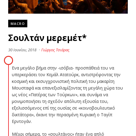
MACRO
Σουλτάν μερεμέτ*
30 Ιουνίου, 2018
·
Γιώργος Τσιάρας
Ενα μεγάλο βήμα στην -ισόβια- προσπάθειά του να
υπερκεράσει τον Κεμάλ Ατατούρκ, αντιστρέφοντας την
κοσμική και εκσυγχρονιστική πολιτική του μακαρίτη
Μουσταφά και επανεξισλαμίζοντας τη μεγάλη χώρα του
ως νέος «Πατέρας των Τούρκων», και συνάμα να
μονιμοποιήσει τη σχεδόν απόλυτη εξουσία του,
εξελισσόμενος επί της ουσίας σε «κοινοβουλευτικό
δικτάτορα», έκανε την περασμένη Κυριακή ο Ταγίπ
Ερντογάν.
Μέχρι σήμερα, το «σουλτάνος» ήταν ένα απλό