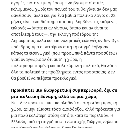
αγορές, ώστε να μπορέσουμε να βγούμε σ’ αυτές
καλυμμένοι, χωρίς τον πανικό του τι θα γίνει αν δεν μας
δανείσουν, αλλά και για ένα βαθιά πολιτικό λόγο: οι 22
μήνες είναι ένα διάστημα που περιλαμβάνει τις επόμενες
εκλογές —όποτε κι αν γίνουν, όποιο και αν είναι το
αποτέλεσμά τους—, την εκλογή πρόεδρου της
Δημοκρατίας, αλλά και επαναληπτικές εκλογές αν δεν βγει
πρόεδρος. Άρα οι «εταίροι» αυτή τη στιγμή έσβησαν
κάπως τα εισαγωγικά (που προσωπικά πάντα προσθέτω)
γιατί αναγνώρισαν ότι αυτή η χώρα, η
πολυτραυματισμένη και πολυκύμαντη πολιτικά, θα λύσει
όλα τα πολιτικά της προβλήματα εντός προστασίας. Δεν
θα βρεθεί να πιέζεται προεκλογικά.
Προκύπτει μια διαφορετική συμπεριφορά, όχι σε
μια πολιτική δύναμη, αλλά σε μια χώρα;
Ναι. Δεν πρόκειται για μια αληθινά σωστή στάση προς τη
χώρα, ας μην είμαστε τόσο αισιόδοξοι, αλλά πρόκειται για
μια πολύ καλύτερη στάση απ’ ό,τι κατά το παρελθόν. Η
Ελλάδα, από τη στιγμή που ο δυστυχής Γιώργος δήλωσε
στο Καστελόριζο «Χάσαμε! Παραδινόμαστε!»,