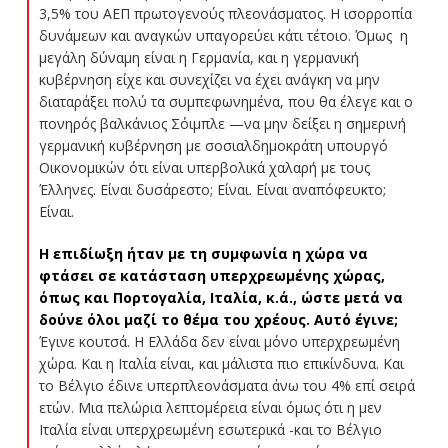
3,5% του ΑΕΠ πρωτογενούς πλεονάσματος. Η ισορροπία
δυνάμεων και αναγκών υπαγορεύει κάτι τέτοιο. Όμως η
μεγάλη δύναμη είναι η Γερμανία, και η γερμανική
κυβέρνηση είχε και συνεχίζει να έχει ανάγκη να μην
διαταράξει πολύ τα συμπεφωνημένα, που θα έλεγε και ο
πονηρός βαλκάνιος Σόιμπλε —να μην δείξει η σημερινή
γερμανική κυβέρνηση με σοσιαλδημοκράτη υπουργό
Οικονομικών ότι είναι υπερβολικά χαλαρή με τους
Έλληνες. Είναι δυσάρεστο; Είναι. Είναι αναπόφευκτο;
Είναι.
Η επιδίωξη ήταν με τη συμφωνία η χώρα να
φτάσει σε κατάσταση υπερχρεωμένης χώρας,
όπως και Πορτογαλία, Ιταλία, κ.ά., ώστε μετά να
δούνε όλοι μαζί το θέμα του χρέους. Αυτό έγινε;
Έγινε κουτσά. Η Ελλάδα δεν είναι μόνο υπερχρεωμένη
χώρα. Και η Ιταλία είναι, και μάλιστα πιο επικίνδυνα. Και
το Βέλγιο έδινε υπερπλεονάσματα άνω του 4% επί σειρά
ετών. Μια πελώρια λεπτομέρεια είναι όμως ότι η μεν
Ιταλία είναι υπερχρεωμένη εσωτερικά -και το Βέλγιο