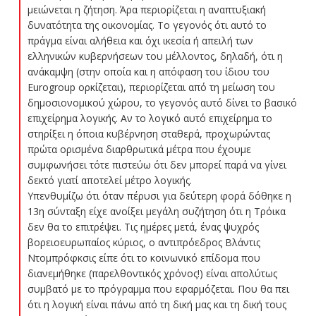
μειώνεται η ζήτηση. Άρα περιορίζεται η αναπτυξιακή
δυνατότητα της οικονομίας. Το γεγονός ότι αυτό το
πράγμα είναι αλήθεια και όχι ικεσία ή απειλή των
ελληνικών κυβερνήσεων του μέλλοντος, δηλαδή, ότι η
ανάκαμψη (στην οποία και η απόφαση του ίδιου του
Eurogroup ορκίζεται), περιορίζεται από τη μείωση του
δημοσιονομικού χώρου, το γεγονός αυτό δίνει το βασικό
επιχείρημα λογικής. Αν το λογικό αυτό επιχείρημα το
στηρίξει η όποια κυβέρνηση σταθερά, προχωρώντας
πρώτα ορισμένα διαρθρωτικά μέτρα που έχουμε
συμφωνήσει τότε πιστεύω ότι δεν μπορεί παρά να γίνει
δεκτό γιατί αποτελεί μέτρο λογικής.
Υπενθυμίζω ότι όταν πέρυσι για δεύτερη φορά δόθηκε η
13η σύνταξη είχε ανοίξει μεγάλη συζήτηση ότι η Τρόικα
δεν θα το επιτρέψει. Τις ημέρες μετά, ένας ψυχρός
βορειοευρωπαίος κύριος, ο αντιπρόεδρος Βλάντις
Ντομπρόφκσις είπε ότι το κοινωνικό επίδομα που
διανεμήθηκε (παρελθοντικός χρόνος!) είναι απολύτως
συμβατό με το πρόγραμμα που εφαρμόζεται. Που θα πει
ότι η λογική είναι πάνω από τη δική μας και τη δική τους