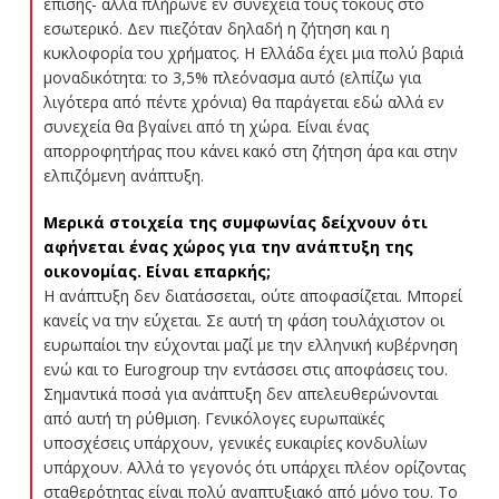
επίσης- αλλά πλήρωνε εν συνεχεία τους τόκους στο
εσωτερικό. Δεν πιεζόταν δηλαδή η ζήτηση και η
κυκλοφορία του χρήματος. Η Ελλάδα έχει μια πολύ βαριά
μοναδικότητα: το 3,5% πλεόνασμα αυτό (ελπίζω για
λιγότερα από πέντε χρόνια) θα παράγεται εδώ αλλά εν
συνεχεία θα βγαίνει από τη χώρα. Είναι ένας
απορροφητήρας που κάνει κακό στη ζήτηση άρα και στην
ελπιζόμενη ανάπτυξη.
Μερικά στοιχεία της συμφωνίας δείχνουν ότι
αφήνεται ένας χώρος για την ανάπτυξη της
οικονομίας. Είναι επαρκής;
Η ανάπτυξη δεν διατάσσεται, ούτε αποφασίζεται. Μπορεί
κανείς να την εύχεται. Σε αυτή τη φάση τουλάχιστον οι
ευρωπαίοι την εύχονται μαζί με την ελληνική κυβέρνηση
ενώ και το Eurogroup την εντάσσει στις αποφάσεις του.
Σημαντικά ποσά για ανάπτυξη δεν απελευθερώνονται
από αυτή τη ρύθμιση. Γενικόλογες ευρωπαϊκές
υποσχέσεις υπάρχουν, γενικές ευκαιρίες κονδυλίων
υπάρχουν. Αλλά το γεγονός ότι υπάρχει πλέον ορίζοντας
σταθερότητας είναι πολύ αναπτυξιακό από μόνο του. Το