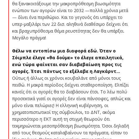
θα ξανακοιτάξουμε την μακροπρόθεσμη βιωσιμότητα
ενώπιον των αγορών είναι το 2032 —πολλά χρόνια μετά
— δίνει ένα περιθώριο. Και το γεγονός ότι υπάρχει το
υπερ-μαξιλάρι των 22 δισ. αληθινά διαθέσιμο δείχνει ότι
και βραχυπρόθεσμα θέμα ρευστότητας δεν θα υπάρξει.
Μεγάλο πράγμα!
Θέλω να εντοπίσω μια διαφορά εδώ. Όταν ο
Σόιμπλε έλεγε «θα δούμε» το έλεγε απειλητικά,
ενώ τώρα φαίνεται σαν διαβεβαίωση προς τις
αγορές. Έτσι πάντως το εξέλαβε η Λαγκάρντ…
Ούτως ή άλλως οι χρόνοι κουβαλάνε από μόνοι τους
πειθώ. Η μακρά περίοδος δείχνει σταθεροποίηση. Ελπίζει
κανείς ότι οι αγορές θα το διαβάσουν έτσι. Το λέω πολύ
προσεκτικά γιατί οι αγορές δεν είναι πάνσοφες, απλώς και
μόνο είναι πελώριες! Η ελληνική κυβέρνηση, οι
χρηματοπιστωτικοί της σύμβουλοι, το ΔΝΤ, ακόμα
περισσότερο η ΕΚΤ αυτή τη στιγμή θεωρούν ότι
τεκμηριώνεται μεσοπρόθεσμη βιωσιμότητα. Όσοι δηλαδή
από τους θεσμούς καταλαβαίνουν τα πράγματα, είπαν το