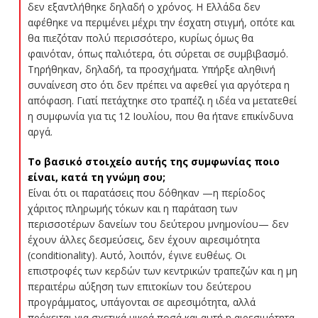
δεν εξαντλήθηκε δηλαδή ο χρόνος. Η Ελλάδα δεν
αφέθηκε να περιμένει μέχρι την έσχατη στιγμή, οπότε και
θα πιεζόταν πολύ περισσότερο, κυρίως όμως θα
φαινόταν, όπως παλιότερα, ότι σύρεται σε συμβιβασμό.
Τηρήθηκαν, δηλαδή, τα προσχήματα. Υπήρξε αληθινή
συναίνεση στο ότι δεν πρέπει να αφεθεί για αργότερα η
απόφαση. Γιατί πετάχτηκε στο τραπέζι η ιδέα να μετατεθεί
η συμφωνία για τις 12 Ιουλίου, που θα ήτανε επικίνδυνα
αργά.
Το βασικό στοιχείο αυτής της συμφωνίας ποιο
είναι, κατά τη γνώμη σου;
Είναι ότι οι παρατάσεις που δόθηκαν —η περίοδος
χάριτος πληρωμής τόκων και η παράταση των
περισσοτέρων δανείων του δεύτερου μνημονίου— δεν
έχουν άλλες δεσμεύσεις, δεν έχουν αιρεσιμότητα
(conditionality). Αυτό, λοιπόν, έγινε ευθέως. Οι
επιστροφές των κερδών των κεντρικών τραπεζών και η μη
περαιτέρω αύξηση των επιτοκίων του δεύτερου
προγράμματος, υπάγονται σε αιρεσιμότητα, αλλά
πρόκειται για σχετικά μικρά ποσά και αυτή η αιρεσιμότητα