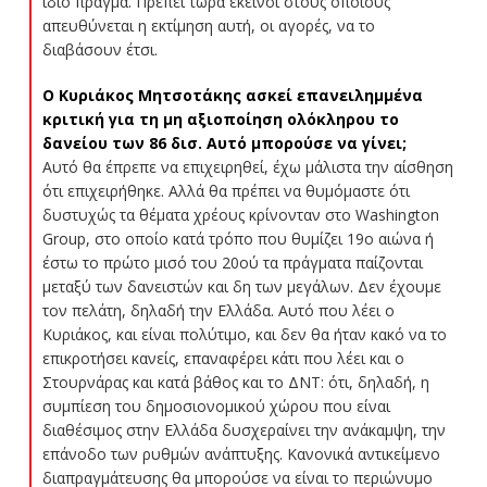
ίδιο πράγμα. Πρέπει τώρα εκείνοι στους οποίους
απευθύνεται η εκτίμηση αυτή, οι αγορές, να το
διαβάσουν έτσι.
Ο Κυριάκος Μητσοτάκης ασκεί επανειλημμένα
κριτική για τη μη αξιοποίηση ολόκληρου το
δανείου των 86 δισ. Αυτό μπορούσε να γίνει;
Αυτό θα έπρεπε να επιχειρηθεί, έχω μάλιστα την αίσθηση
ότι επιχειρήθηκε. Αλλά θα πρέπει να θυμόμαστε ότι
δυστυχώς τα θέματα χρέους κρίνονταν στο Washington
Group, στο οποίο κατά τρόπο που θυμίζει 19ο αιώνα ή
έστω το πρώτο μισό του 20ού τα πράγματα παίζονται
μεταξύ των δανειστών και δη των μεγάλων. Δεν έχουμε
τον πελάτη, δηλαδή την Ελλάδα. Αυτό που λέει ο
Κυριάκος, και είναι πολύτιμο, και δεν θα ήταν κακό να το
επικροτήσει κανείς, επαναφέρει κάτι που λέει και ο
Στουρνάρας και κατά βάθος και το ΔΝΤ: ότι, δηλαδή, η
συμπίεση του δημοσιονομικού χώρου που είναι
διαθέσιμος στην Ελλάδα δυσχεραίνει την ανάκαμψη, την
επάνοδο των ρυθμών ανάπτυξης. Κανονικά αντικείμενο
διαπραγμάτευσης θα μπορούσε να είναι το περιώνυμο