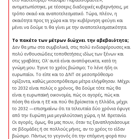
αντιμετωπίστηκε, με τέσσερις διαδοχικές κυβερνήσεις, με
τρόπο σκαιό και αναποτελεσματικό. Τώρα, πλέον, η
σκαιότητα προς τη χώρα και την κυβέρνηση φεύγει και
μένει να δούμε τι θα γίνει με την αναποτελεσματικότητα.
Το πακέτο των μέτρων διώχνει την αβεβαιότητα;
Δεν θα μπω στα συμβολικά, στις πολύ ενδιαφέρουσες και
πολύ ενθουσιώδεις τοποθετήσεις ιδίως των ξένων και
στις γραβάτες. Ολ’ αυτά είναι αναπόφευκτα, κατά τη
γνώμη μου. Έγινε το χρέος βιώσιμο; Το λένε ήδη οι
ευρωπαίοι. Το είπε και το ΔΝΤ σε μεσοπρόθεσμο
ορίζοντα, καθώς μεσοπρόθεσμα μέτρα ελήφθησαν. Μέχρι
το 2032 είναι πολύς ο χρόνος, θα δούμε τότε πώς θα
είναι η ευρωπαϊκή οικονομία, πώς οι αγορές, πώς και
πόση θα είναι η ΕΕ και πού θα βρίσκεται η Ελλάδα, μέχρι
το 2032 —επισημαίνω ότι τα τελευταία δύο χρόνια έφυγε
από την Ευρώπη μια μεγαλούτσικη χώρα, η Μ. Βρετανία.
Οι αγορές, όμως, θα μας πουν, όταν τις ξαναπλησιάσουμε
σε βδομάδες ή σε πολλούς μήνες, αν το χρέος το είδαν
βιώσιμο. Πάντως το γεγονός ότι την επόμενη φορά που