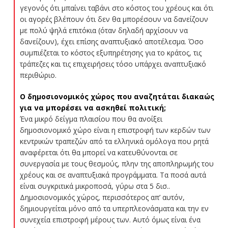
γεγονός ότι μπαίνει ταβάνι στο κόστος του χρέους και ότι
οι αγορές βλέπουν ότι δεν θα μπορέσουν να δανείζουν
με πολύ ψηλά επιτόκια (όταν δηλαδή αρχίσουν να
δανείζουν), έχει επίσης αναπτυξιακό αποτέλεσμα. Όσο
συμπιέζεται το κόστος εξυπηρέτησης για το κράτος, τις
τράπεζες και τις επιχειρήσεις τόσο υπάρχει αναπτυξιακό
περιθώριο.
Ο δημοσιονομικός χώρος που αναζητάται διακαώς
για να μπορέσει να ασκηθεί πολιτική;
Ένα μικρό δείγμα πλαισίου που θα ανοίξει
δημοσιονομικό χώρο είναι η επιστροφή των κερδών των
κεντρικών τραπεζών από τα ελληνικά ομόλογα που ρητά
αναφέρεται ότι θα μπορεί να κατευθύνονται σε
συνεργασία με τους θεσμούς, πλην της αποπληρωμής του
χρέους και σε αναπτυξιακά προγράμματα. Τα ποσά αυτά
είναι συγκριτικά μικροποσά, γύρω στα 5 δισ..
Δημοσιονομικός χώρος, περισσότερος απ’ αυτόν,
δημιουργείται μόνο από τα υπερπλεονάσματα και την εν
συνεχεία επιστροφή μέρους των. Αυτό όμως είναι ένα