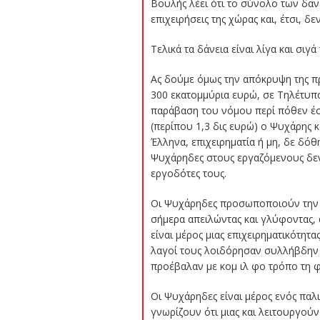
Βουλής λέει ότι το σύνολο των δα
επιχειρήσεις της χώρας και, έτσι, δ
Τελικά τα δάνεια είναι λίγα και σιγ
Ας δούμε όμως την απόκρυψη της πρ
300 εκατομμύρια ευρώ, σε Τηλέτυπ
παράβαση του νόμου περί πόθεν έσχ
(περίπου 1,3 δις ευρώ) ο Ψυχάρης 
Έλληνα, επιχειρηματία ή μη, δε δό
Ψυχάρηδες στους εργαζόμενους δεν
εργοδότες τους.
Οι Ψυχάρηδες προσωποποιούν την κρ
σήμερα απειλώντας και γλύφοντας, α
είναι μέρος μιας επιχειρηματικότητ
λαγοί τους λοιδόρησαν συλλήβδην κά
προέβαλαν με κομ ιλ φο τρόπο τη φ
Οι Ψυχάρηδες είναι μέρος ενός παλι
γνωρίζουν ότι μιας και λειτουργούν