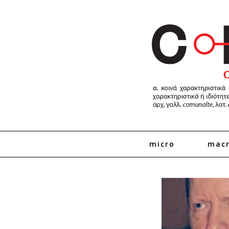
micro
mac