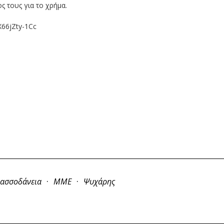
 τους για το χρήμα.
X66jZty-1Cc
·
·
ασσοδάνεια
ΜΜΕ
Ψυχάρης