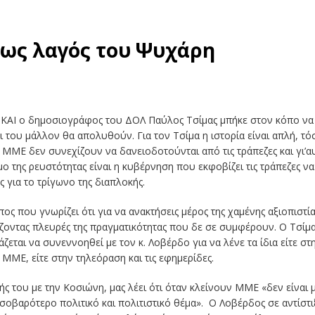
 ως λαγός του Ψυχάρη
ΚΑΙ ο δημοσιογράφος του ΔΟΛ Παύλος Τσίμας μπήκε στον κόπο να μ
ι του μάλλον θα απολυθούν. Για τον Τσίμα η ιστορία είναι απλή, τόσ
ΜΜΕ δεν συνεχίζουν να δανειοδοτούνται από τις τράπεζες και γι’α
ο της ρευστότητας είναι η κυβέρνηση που εκφοβίζει τις τράπεζες ν
 για το τρίγωνο της διαπλοκής.
ος που γνωρίζει ότι για να ανακτήσεις μέρος της χαμένης αξιοπιστία
ζοντας πλευρές της πραγματικότητας που δε σε συμφέρουν. Ο Τσίμα
άζεται να συνεννοηθεί με τον κ. Λοβέρδο για να λένε τα ίδια είτε σ
ΜΜΕ, είτε στην τηλεόραση και τις εφημερίδες.
ής του με την Κοσιώνη, μας λέει ότι όταν κλείνουν ΜΜΕ «δεν είναι 
ύ σοβαρότερο πολιτικό και πολιτιστικό θέμα». Ο Λοβέρδος σε αντίστι