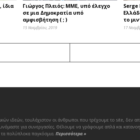
 ίδια
Γιώργος Πλειός: ΜΜΕ, υπό έλεγχο
Serge 
σε μια Δημοκρατία υπό
Ελλάδ
αμφισβήτηση ( ; )
το μι
15 Νοεμβρίου, 2019
17 Νοεμβ
ικών ιδεών, τουλάχιστον οι άνθρωποι που τρέχουμε το site, δεν α
υνόμαστε για συνεργασίες. Θέλουμε να γράφουμε απλά και κατανοη
αι τα πολύπλοκα παγκόσμια.
Περισσότερα
»