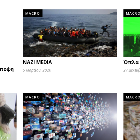
MACRO
MACR
NAZI MEDIA
Όπλα 
άποψη
5 Μαρτίου, 2020
27 Δεκεμ
MACRO
MACR