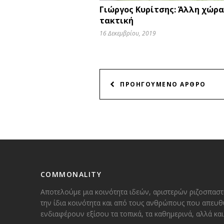
Γιώργος Κυρίτσης: Άλλη χώρα,
τακτική
16 Δεκεμβρίου, 2019
ΠΛΟΗΓΗΣΗ
ΠΡΟΗΓΟΥΜΕΝΟ ΑΡΘΡΟ
ΑΡΘΡΩΝ
COMMONALITY
Αποτελούμε μια κοινότητα ιδεών, αριστερών ριζοσπαστ
την ίδια κοινότητα και από τους ανθρώπους που απευθ
ενδιαφέρουν εξίσου τα τοπικά, τα καθημερινά, αλλά κ