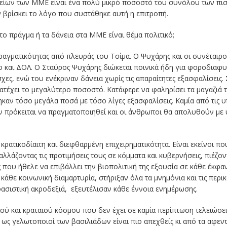
νείων των ΜΜΕ είναι ένα πολύ μικρό ποσοστό του συνόλου των πισ
εν βρίσκει το λόγο που συστάθηκε αυτή η επιτροπή.
ά το πράγμα ή τα δάνεια στα ΜΜΕ είναι θέμα πολιτικό;
αγματικότητας από πλευράς του Τσίμα. Ο Ψυχάρης και οι συνέταιρο
ο και ΔΟΛ. Ο Σταύρος Ψυχάρης διώκεται ποινικά ήδη για φοροδιαφ
ες, ενώ του ενέκριναν δάνεια χωρίς τις απαραίτητες εξασφαλίσει
κατέχει το μεγαλύτερο ποσοστό. Κατάφερε να φαληρίσει τα μαγαζιά
θηκαν τόσο μεγάλα ποσά με τόσο λίγες εξασφαλίσεις. Καμία από τις
 πρόκειται να πραγματοποιηθεί και οι άνθρωποι θα απολυθούν με 
ατικοδίαιτη και διεφθαρμένη επιχειρηματικότητα. Είναι εκείνοι π
λλάζοντας τις προτιμήσεις τους σε κόμματα και κυβερνήσεις, πιέζο
ας που ήθελε να επιβάλλει την βιοπολιτική της εξουσία σε κάθε έκφα
θε κοινωνική διαμαρτυρία, στήριξαν όλα τα μνημόνια και τις περικ
ασιστική ακροδεξιά, εξευτέλισαν κάθε έννοια ενημέρωσης.
ού και κραταιού κόσμου που δεν έχει σε καμία περίπτωση τελειώσει.
 ως γελωτοποιοί των βασιλιάδων είναι πιο απεχθείς κι από τα αφεντ