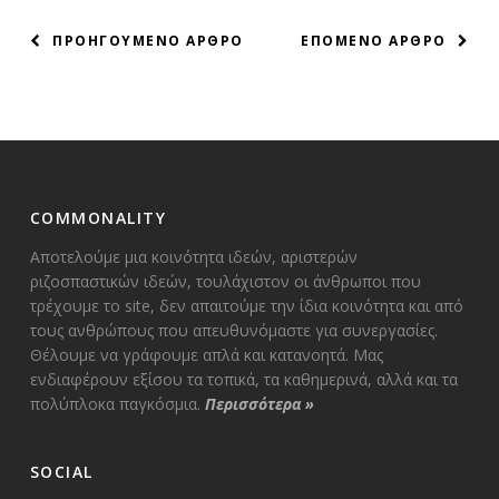
ΠΛΟΗΓΗΣΗ
ΠΡΟΗΓΟΥΜΕΝΟ ΑΡΘΡΟ
ΕΠΟΜΕΝΟ ΑΡΘΡΟ
ΑΡΘΡΩΝ
COMMONALITY
Αποτελούμε μια κοινότητα ιδεών, αριστερών
ριζοσπαστικών ιδεών, τουλάχιστον οι άνθρωποι που
τρέχουμε το site, δεν απαιτούμε την ίδια κοινότητα και από
τους ανθρώπους που απευθυνόμαστε για συνεργασίες.
Θέλουμε να γράφουμε απλά και κατανοητά. Μας
ενδιαφέρουν εξίσου τα τοπικά, τα καθημερινά, αλλά και τα
πολύπλοκα παγκόσμια.
Περισσότερα
»
SOCIAL