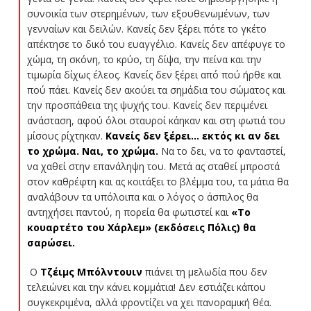
συνοικία των στερημένων, των εξουθενωμένων, των
γενναίων και δειλών. Κανείς δεν ξέρει πότε το γκέτο
απέκτησε το δικό του ευαγγέλιο. Κανείς δεν απέφυγε το
χώμα, τη σκόνη, το κρύο, τη δίψα, την πείνα και την
τιμωρία δίχως έλεος. Κανείς δεν ξέρει από πού ήρθε και
πού πάει. Κανείς δεν ακούει τα σημάδια του σώματος και
την προσπάθεια της ψυχής του. Κανείς δεν περιμένει
ανάσταση, αφού όλοι σταυροί κάηκαν και στη φωτιά του
μίσους ρίχτηκαν.
Κανείς δεν ξέρει… εκτός κι αν δει
το χρώμα. Ναι, το χρώμα.
Να το δει, να το φανταστεί,
να χαθεί στην επανάληψη του. Μετά ας σταθεί μπροστά
στον καθρέφτη και ας κοιτάξει το βλέμμα του, τα μάτια θα
αναλάβουν τα υπόλοιπα και ο λόγος ο άσπιλος θα
αντηχήσει παντού, η πορεία θα φωτιστεί και
«Το
κουαρτέτο του Χάρλεμ» (εκδόσεις Πόλις) θα
σαρώσει.
Ο
Τζέιμς Μπόλντουιν
πιάνει τη μελωδία που δεν
τελειώνει και την κάνει κομμάτια! Δεν εστιάζει κάπου
συγκεκριμένα, αλλά φροντίζει να χει πανοραμική θέα.