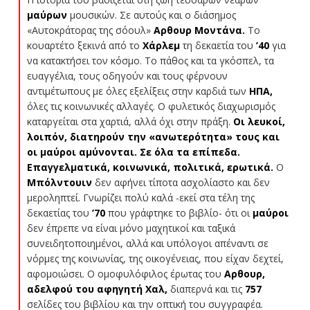
μαύρων
μουσικών. Σε αυτούς και ο διάσημος
«Αυτοκράτορας της σόουλ»
Αρθουρ Μοντάνα.
Το
κουαρτέτο ξεκινά από το
Χάρλεμ
τη δεκαετία του
’40
για
να κατακτήσει τον κόσμο. Το πάθος και τα γκόσπελ, τα
ευαγγέλια, τους οδηγούν και τους φέρνουν
αντιμέτωπους με όλες εξελίξεις στην καρδιά των
ΗΠΑ,
όλες τις κοινωνικές αλλαγές. Ο φυλετικός διαχωρισμός
καταργείται στα χαρτιά, αλλά όχι στην πράξη.
Οι λευκοί,
λοιπόν, διατηρούν την «ανωτερότητα» τους και
οι μαύροι αμύνονται. Σε όλα τα επίπεδα.
Επαγγελματικά, κοινωνικά, πολιτικά, ερωτικά.
Ο
Μπόλντουιν
δεν αφήνει τίποτα ασχολίαστο και δεν
μεροληπτεί. Γνωρίζει πολύ καλά -εκεί στα τέλη της
δεκαετίας του
’70
που γράφτηκε το βιβλίο- ότι οι
μαύροι
δεν έπρεπε να είναι μόνο μαχητικοί και ταξικά
συνειδητοποιημένοι, αλλά και υπόλογοι απέναντι σε
νόρμες της κοινωνίας, της οικογένειας, που είχαν δεχτεί,
αφομοιώσει. Ο ομοφυλόφιλος έρωτας του
Αρθουρ,
αδελφού του αφηγητή Χαλ,
διαπερνά και τις
757
σελίδες του βιβλίου και την οπτική του συγγραφέα.