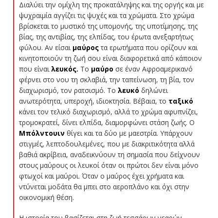
Διαλύει την ομίχλη της προκατάληψης και της οργής και με
ψυχραιμία αγγίζει τις ψυχές και τα χρώματα. Στο χρώμα
βρίσκεται το μυστικό της υπομονής, της υποτίμησης, της
βίας, της αντιβίας, της ελπίδας, του έρωτα ανεξαρτήτως
φύλου. Αν είσαι
μαύρος
τα ερωτήματα που ορίζουν και
κινητοποιούν τη ζωή σου είναι διαφορετικά από κάποιον
που είναι
λευκός.
Το
μαύρο
σε έναν Αφροαμερικανό
φέρνει στο νου τη σκλαβιά, την ταπείνωση, τη βία, τον
διαχωρισμό, τον ρατσισμό. Το
λευκό
δηλώνει
ανωτερότητα, υπεροχή, ιδιοκτησία. Βέβαια, το
ταξικό
κάνει τον τελικό διαχωρισμό, αλλά το χρώμα αφυπνίζει,
τρομοκρατεί, δίνει ελπίδα, διαμορφώνει στάση ζωής. Ο
Μπόλντουιν
θίγει και τα δύο με μαεστρία. Υπάρχουν
στιγμές, λεπτοδουλεμένες, που με διακριτικότητα αλλά
βαθιά ακρίβεια, αναδεικνύουν τη σημασία που δείχνουν
στους μαύρους οι λευκοί όταν οι πρώτοι δεν είναι μόνο
φτωχοί και μαύροι. Όταν ο μαύρος έχει χρήματα και
ντύνεται μοδάτα θα μπει στο αεροπλάνο και όχι στην
οικονομική θέση.
Η ιστορία του βασίζεται στη ζωή τεσσάρων νεαρών