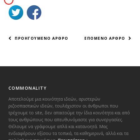
ΠΛΟΗΓΗΣΗ
ΠΡΟΗΓΟΥΜΕΝΟ ΑΡΘΡΟ
ΕΠΟΜΕΝΟ ΑΡΘΡΟ
ΑΡΘΡΩΝ
COMMONALITY
Αποτελούμε μια κοινότητα ιδεών, αριστερών
ριζοσπαστικών ιδεών, τουλάχιστον οι άνθρωποι που
τρέχουμε το site, δεν απαιτούμε την ίδια κοινότητα και από
τους ανθρώπους που απευθυνόμαστε για συνεργασίες.
Θέλουμε να γράφουμε απλά και κατανοητά. Μας
ενδιαφέρουν εξίσου τα τοπικά, τα καθημερινά, αλλά και τα