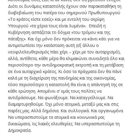
Διότι οι δυνάμεις καταστολής έχουν σαν παρακαταθήκη τη
διαβεβαίωση του πατέρα του σημερινού Πρωθυπουργού
«Το κράτος είστε εσείς» και με εντολή του σερίφη
Υπουργού «τα χέρια τους είναι λυμένα». Επειδή η
Κυβέρνηση ασπάζεται το δόγμα «του τρόμου και της
πάταξης». Και όχι μόνο δεν πρόκειται να κάνει κάτι για να
αντιμετωπίσει την κατάσταση αυτή (εξ άλλου ο
νεοφιλελευθερισμός πάει χέρι – χέρι με τον αυταρχισμό),
αλλά, αντίθετα, κάθε μέρα θα κλιμακώνει συνειδητά όλο και
περισσότερο την αντιδημοκρατική εκτροπή και τη μετάβαση
σε ένα αυταρχικό κράτος. Κι όσο τα πράγματα δεν θα πάνε
καλά με τη διαχείριση της πανδημίας και της οικονομίας,
τόσο περισσότερο η καταστολή θα είναι η απάντησή της σε
κάθε ερώτηση. Απομένει σ’ εμάς τους πολίτες να
αντιδράσουμε. Να φωνάξουμε. Να καταγγείλουμε. Να
διαμαρτυρηθούμε. Όχι μόνο ατομικά, μεταξύ μας και στις
παρέες μας. Αλλά δημόσια. Και συλλογικά. Και οργανωμένα.
Να υπερασπιστούμε τα ατομικά και κοινωνικά μας
δικαιώματα, τις λαϊκές ελευθερίες. Να υπερασπιστούμε τη
Δημοκρατία.