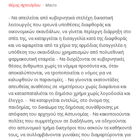
Θέμης Αχτσιόγλου
·
Macro
- Να απειλείται από κυβερνητικά στελέχη δικαστική
λειτουργός που ερευνά υποθέσεις διαφθοράς και
οικονομικών σκανδάλων, να γίνεται περίεργη διάρρηξη στο
σπίτι της, να καταργείται η Εισαγγελία κατά της διαφθοράς
και να αφαιρείται από τα χέρια της αρμόδιας Εισαγγελέα η
υπόθεση του σκανδάλου χρηματισμών από πολυεθνική
φαρμακευτική εταιρεία. - Να διορίζονται σε κυβερνητικές
θέσεις άνθρωποι χωρίς τα νόμιμα προσόντα και, όταν
αποκαλύπτονται, να τροποποιείται ο νόμος για να
καλυφθούν οι παρανομίες. - Να γίνονται εκατοντάδες
απευθείας αναθέσεις σε «ημετέρους» χωρίς διαφάνεια και
να κατασπαταλιέται το δημόσιο χρήμα χωρίς λογοδοσία και
έλεγχο. - Να καταργείται εντελώς, στο όνομα της
πανδημίας, το δικαίωμα της δημόσιας συνάθροισης με
απόφαση του αρχηγού της Αστυνομίας - Να κακοποιούνται
πολίτες που συμμετέχουν σε διαδήλωση, να οδηγούνται
στο αστυνομικό τμήμα δικηγόροι που ασκούν τα καθήκοντά
τους, να συλλαμβάνονται γυναίκες που διαμαρτύρονται για