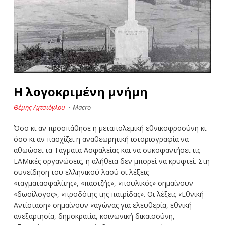
Η λογοκριμένη μνήμη
Θέμης Αχτσιόγλου
·
Macro
Όσο κι αν προσπάθησε η μεταπολεμική εθνικοφροσύνη κι
όσο κι αν πασχίζει η αναθεωρητική ιστοριογραφία να
αθωώσει τα Τάγματα Ασφαλείας και να συκοφαντήσει τις
ΕΑΜικές οργανώσεις, η αλήθεια δεν μπορεί να κρυφτεί. Στη
συνείδηση του ελληνικού λαού οι λέξεις
«ταγματασφαλίτης», «παοτζής», «πουλικός» σημαίνουν
«δωσίλογος», «προδότης της πατρίδας». Οι λέξεις «Εθνική
Αντίσταση» σημαίνουν «αγώνας για ελευθερία, εθνική
ανεξαρτησία, δημοκρατία, κοινωνική δικαιοσύνη,