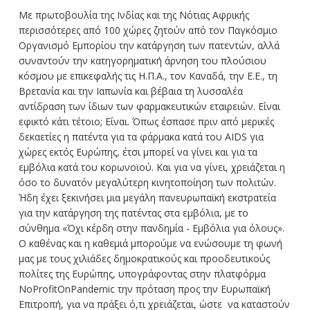
Με πρωτοβουλία της Ινδίας και της Νότιας Αφρικής
περισσότερες από 100 χώρες ζητούν από τον Παγκόσμιο
Οργανισμό Εμπορίου την κατάργηση των πατεντών, αλλά
συναντούν την κατηγορηματική άρνηση του πλούσιου
κόσμου με επικεφαλής τις Η.Π.Α., τον Καναδά, την Ε.Ε., τη
Βρετανία και την Ιαπωνία και βέβαια τη λυσσαλέα
αντίδραση των ίδιων των φαρμακευτικών εταιρειών. Είναι
εφικτό κάτι τέτοιο; Είναι. Όπως έσπασε πριν από μερικές
δεκαετίες η πατέντα για τα φάρμακα κατά του AIDS για
χώρες εκτός Ευρώπης, έτσι μπορεί να γίνει και για τα
εμβόλια κατά του κορωνοϊού. Και για να γίνει, χρειάζεται η
όσο το δυνατόν μεγαλύτερη κινητοποίηση των πολιτών.
Ήδη έχει ξεκινήσει μια μεγάλη πανευρωπαϊκή εκστρατεία
για την κατάργηση της πατέντας στα εμβόλια, με το
σύνθημα «Όχι κέρδη στην πανδημία - Εμβόλια για όλους».
Ο καθένας και η καθεμιά μπορούμε να ενώσουμε τη φωνή
μας με τους χιλιάδες δημοκρατικούς και προοδευτικούς
πολίτες της Ευρώπης, υπογράφοντας στην πλατφόρμα
NoProfitOnPandemic την πρόταση προς την Ευρωπαϊκή
Επιτροπή, για να πράξει ό,τι χρειάζεται, ώστε να καταστούν