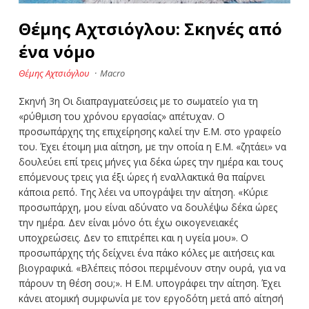
Θέμης Αχτσιόγλου: Σκηνές από
ένα νόμο
Θέμης Αχτσιόγλου
·
Macro
Σκηνή 3η Οι διαπραγματεύσεις με το σωματείο για τη
«ρύθμιση του χρόνου εργασίας» απέτυχαν. Ο
προσωπάρχης της επιχείρησης καλεί την Ε.Μ. στο γραφείο
του. Έχει έτοιμη μια αίτηση, με την οποία η Ε.Μ. «ζητάει» να
δουλεύει επί τρεις μήνες για δέκα ώρες την ημέρα και τους
επόμενους τρεις για έξι ώρες ή εναλλακτικά θα παίρνει
κάποια ρεπό. Της λέει να υπογράψει την αίτηση. «Κύριε
προσωπάρχη, μου είναι αδύνατο να δουλέψω δέκα ώρες
την ημέρα. Δεν είναι μόνο ότι έχω οικογενειακές
υποχρεώσεις. Δεν το επιτρέπει και η υγεία μου». Ο
προσωπάρχης τής δείχνει ένα πάκο κόλες με αιτήσεις και
βιογραφικά. «Βλέπεις πόσοι περιμένουν στην ουρά, για να
πάρουν τη θέση σου;». Η Ε.Μ. υπογράφει την αίτηση. Έχει
κάνει ατομική συμφωνία με τον εργοδότη μετά από αίτησή