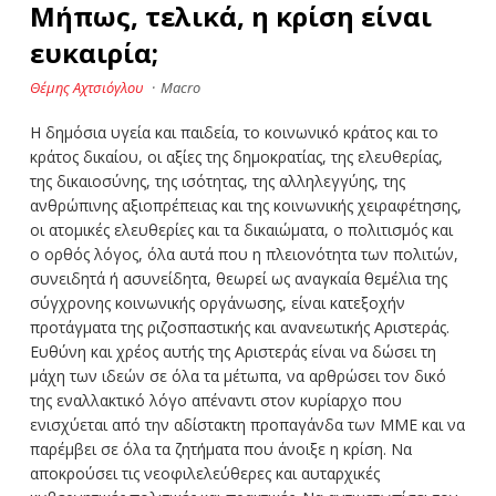
Μήπως, τελικά, η κρίση είναι
ευκαιρία;
Θέμης Αχτσιόγλου
·
Macro
Η δημόσια υγεία και παιδεία, το κοινωνικό κράτος και το
κράτος δικαίου, οι αξίες της δημοκρατίας, της ελευθερίας,
της δικαιοσύνης, της ισότητας, της αλληλεγγύης, της
ανθρώπινης αξιοπρέπειας και της κοινωνικής χειραφέτησης,
οι ατομικές ελευθερίες και τα δικαιώματα, ο πολιτισμός και
ο ορθός λόγος, όλα αυτά που η πλειονότητα των πολιτών,
συνειδητά ή ασυνείδητα, θεωρεί ως αναγκαία θεμέλια της
σύγχρονης κοινωνικής οργάνωσης, είναι κατεξοχήν
προτάγματα της ριζοσπαστικής και ανανεωτικής Αριστεράς.
Ευθύνη και χρέος αυτής της Αριστεράς είναι να δώσει τη
μάχη των ιδεών σε όλα τα μέτωπα, να αρθρώσει τον δικό
της εναλλακτικό λόγο απέναντι στον κυρίαρχο που
ενισχύεται από την αδίστακτη προπαγάνδα των ΜΜΕ και να
παρέμβει σε όλα τα ζητήματα που άνοιξε η κρίση. Να
αποκρούσει τις νεοφιλελεύθερες και αυταρχικές