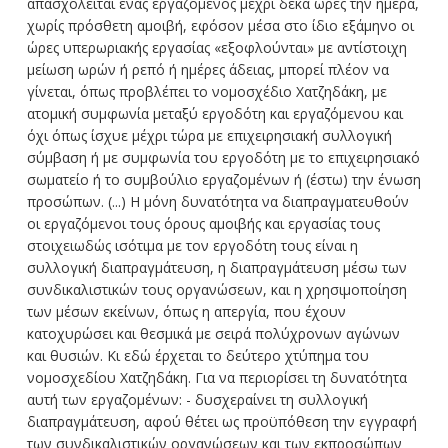
απασχολείται ένας εργαζόμενος μέχρι δέκα ώρες την ημέρα,
χωρίς πρόσθετη αμοιβή, εφόσον μέσα στο ίδιο εξάμηνο οι
ώρες υπερωριακής εργασίας «εξοφλούνται» με αντίστοιχη
μείωση ωρών ή ρεπό ή ημέρες άδειας, μπορεί πλέον να
γίνεται, όπως προβλέπει το νομοσχέδιο Χατζηδάκη, με
ατομική συμφωνία μεταξύ εργοδότη και εργαζόμενου και
όχι όπως ίσχυε μέχρι τώρα με επιχειρησιακή συλλογική
σύμβαση ή με συμφωνία του εργοδότη με το επιχειρησιακό
σωματείο ή το συμβούλιο εργαζομένων ή (έστω) την ένωση
προσώπων. (...) Η μόνη δυνατότητα να διαπραγματευθούν
οι εργαζόμενοι τους όρους αμοιβής και εργασίας τους
στοιχειωδώς ισότιμα με τον εργοδότη τους είναι η
συλλογική διαπραγμάτευση, η διαπραγμάτευση μέσω των
συνδικαλιστικών τους οργανώσεων, και η χρησιμοποίηση
των μέσων εκείνων, όπως η απεργία, που έχουν
κατοχυρώσει και θεσμικά με σειρά πολύχρονων αγώνων
και θυσιών. Κι εδώ έρχεται το δεύτερο χτύπημα του
νομοσχεδίου Χατζηδάκη. Για να περιορίσει τη δυνατότητα
αυτή των εργαζομένων: - δυσχεραίνει τη συλλογική
διαπραγμάτευση, αφού θέτει ως προϋπόθεση την εγγραφή
των συνδικαλιστικών οργανώσεων και των εκπροσώπων