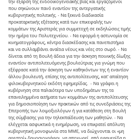
την έξαρση της ενδοοικογενειακής βίας και εργαζόμενοι
που σηκώνουν πανό εναντίον της αντεργατικής
κυβερνητικής πολιτικής. - Να ξεκινά διαδικασία
προκαταρκτικής εξέτασης κατά των επικεφαλής των
κομμάτων της Αριστεράς για συμμετοχή σε εκδηλώσεις τιμής
την ημέρα του Πολυτεχνείου. - Να εφορμά η αστυνομία σε
κινηματογράφους, κέντρα διασκέδασης και πανεπιστήμια
και να συλλαμβάνει αναίτια νέους και νέες στο σωρό. - Να
δίνεται από τη Βουλή άδεια για την άσκηση ποινικής δίωξης
εναντίον αντιπολιτευόμενης βουλεύτριας για γνώμη που
εξέφρασε κατά την άσκηση των καθηκόντων της ή εναντίον
άλλου βουλευτή, επίσης της αντιπολίτευσης, κατ’ απαίτηση
φιλοκυβερνητικού εκδότη εφημερίδας. - Να γράφει η
κυβέρνηση στα παλαιότερα των υποδημάτων της τα
επανειλημμένα αιτήματα των κομμάτων της αντιπολίτευσης
για δημοσιοποίηση των πρακτικών από τις συνεδριάσεις της
Επιτροπής των λοιμοξιολόγων ή για κατάθεση στη Βουλή
της σύμβασης για την τηλεκπαίδευση των μαθητών. - Να
ελέγχεται ασφυκτικά η ενημέρωση, να επικρατεί απόλυτη
κυβερνητική μονοφωνία στα ΜΜΕ, να διώχνονται οι «μη
αρεστοί» δημοσιογράφοι, να αποχωρεί από εφημερίδα η