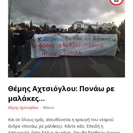
03
Θέμης Αχτσιόγλου: Πονάω ρε
μαλάκες…
Θέμης Αχτσιόγλου
·
Macro
Και σε όλους εμάς, απευθύνεται η κραυγή του νεαρού
άνδρα «πονάω, ρε μαλάκες». Κάντε κάτι. Επειδή η
Αστυνομία, όσες ΕΔΕ κι αν κάνει, δεν θα βρεθούν ένοχοι.