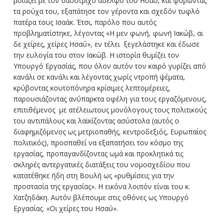
μοιάζει με τον δασύτριχο αδελφό του Ησαύ, και φορώντας
τα ρούχα του, εξαπάτησε τον γέροντα και σχεδόν τυφλό
πατέρα τους Ισαάκ. Έτσι, παρόλο που αυτός
προβληματίστηκε, λέγοντας «Η μεν φωνή, φωνή Ιακώβ, αι
δε χείρες, χείρες Ησαύ», εν τέλει ξεγελάστηκε και έδωσε
την ευλογία του στον Ιακώβ. Η ιστορία θυμίζει τον
Υπουργό Εργασίας, που όλον αυτόν τον καιρό γυρίζει από
κανάλι σε κανάλι και λέγοντας χωρίς ντροπή ψέματα,
κρύβοντας κουτοπόνηρα κρίσιμες λεπτομέρειες,
παρουσιάζοντας ανύπαρκτα οφέλη για τους εργαζόμενους,
επιτιθέμενος με ατέλειωτους μονόλογους τους πολιτικούς
του αντιπάλους και λαϊκίζοντας ασύστολα (αυτός ο
διαφημιζόμενος ως μετριοπαθής, κεντροδεξιός, Ευρωπαίος
πολιτικός), προσπαθεί να εξαπατήσει τον κόσμο της
εργασίας, προπαγανδίζοντας ωμά και προκλητικά τις
σκληρές αντεργατικές διατάξεις του νομοσχεδίου που
κατατέθηκε ήδη στη Βουλή ως «ρυθμίσεις για την
προστασία της εργασίας». Η εικόνα λοιπόν είναι του κ.
Χατζηδάκη. Αυτόν βλέπουμε στις οθόνες ως Υπουργό
Εργασίας. «Οι χείρες του Ησαύ».