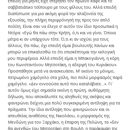
επειδή για μήνες είχε στερηθεί τον πρωινό καφέ και το
σαββατιάτικο τσίπουρο με τους φίλους του. Αλλά επειδή
διαπίστωσε για μια ακόμη φορά την αλαζονεία της
εξουσίας, την πλήρη περιφρόνησή της προς τον απλό
πολίτη. Είναι σαν να έλεγε σ’ αυτόν τον ίδιο προσωπικά η
Ντόρα: «Εγώ θα πάω στην Κρήτη, ό,τι και να γίνει. Όποια
μέτρα κι αν υπάρχουν τότε. Ό,τι κι αν ισχύει για τους
άλλους. Θα πάω, όχι επειδή είμαι βουλευτής Χανίων και
μπορώ να επικαλεσθώ το ότι επισκέπτομαι την εκλογική
μου περιφέρεια. Αλλά επειδή είμαι η Μπακογιάννη, η κόρη
του Κωνσταντίνου Μητσοτάκη, η αδερφή του Κυριάκου».
Προσπάθησε μετά να ανασκευάσει. Μ’ εκείνο το μόνιμο,
πετρωμένο χαμόγελο στα χείλη, πιο πολύ μορφασμός παρά
χαμόγελο. «Δεν εννοούσα αυτό που καταλάβατε…». Γι’
αυτόν όμως είχε σημασία εκείνη η πρώτη, αυθόρμητη
δήλωση, που αποκάλυπτε τις αληθινές της σκέψεις και
φανερώνει δείχνει μια πολύ συγκεκριμένη αντίληψη για τα
πράγματα. Την ίδια αντίληψη που φανερώνουν και οι
απευθείας αναθέσεις της Νικολάου, ο μορφασμός της
Μενδώνη για τον Ξαρχάκο, η έπαρση της Πελώνη, τα «δεν
θα ανεχθώ» του Μητσοτάκη στη Βουλή, η παράκαμψη της