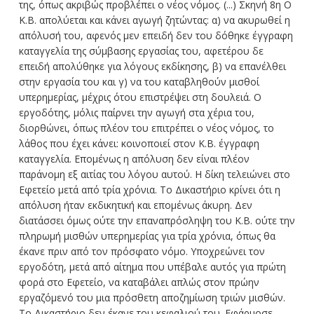
της, όπως ακριβώς προβλέπει ο νέος νόμος. (...) Σκηνή 8η Ο
Κ.Β. απολύεται και κάνει αγωγή ζητώντας: α) να ακυρωθεί η
απόλυσή του, αφενός μεν επειδή δεν του δόθηκε έγγραφη
καταγγελία της σύμβασης εργασίας του, αφετέρου δε
επειδή απολύθηκε για λόγους εκδίκησης, β) να επανέλθει
στην εργασία του και γ) να του καταβληθούν μισθοί
υπερημερίας, μέχρις ότου επιστρέψει στη δουλειά. Ο
εργοδότης, μόλις παίρνει την αγωγή στα χέρια του,
διορθώνει, όπως πλέον του επιτρέπει ο νέος νόμος, το
λάθος που έχει κάνει: κοινοποιεί στον Κ.Β. έγγραφη
καταγγελία. Επομένως η απόλυση δεν είναι πλέον
παράνομη εξ αιτίας του λόγου αυτού. Η δίκη τελειώνει στο
Εφετείο μετά από τρία χρόνια. Το Δικαστήριο κρίνει ότι η
απόλυση ήταν εκδικητική και επομένως άκυρη. Δεν
διατάσσει όμως ούτε την επαναπρόσληψη του Κ.Β. ούτε την
πληρωμή μισθών υπερημερίας για τρία χρόνια, όπως θα
έκανε πριν από τον πρόσφατο νόμο. Υποχρεώνει τον
εργοδότη, μετά από αίτημα που υπέβαλε αυτός για πρώτη
φορά στο Εφετείο, να καταβάλει απλώς στον πρώην
εργαζόμενό του μια πρόσθετη αποζημίωση τριών μισθών.
Το Δικαστήριο δεν έκανε του κεφαλιού του. Εφάρμοσε