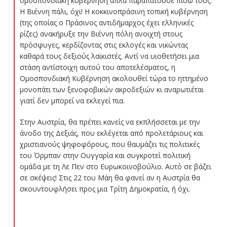
ομοσπονδιακή κυβέρνηση απλά παραπατούσε πίσω τους.
Η Βιέννη πάλι, όχι! Η κοκκινοπράσινη τοπική κυβέρνηση
(της οποίας ο Πράσινος αντιδήμαρχος έχει ελληνικές
ρίζες) ανακήρυξε την Βιέννη πόλη ανοιχτή στους
πρόσφυγες, κερδίζοντας στις εκλογές και νικώντας
καθαρά τους δεξιούς λαϊκιστές. Αντί να υιοθετήσει μια
στάση αντίστοιχη αυτού του αποτελέσματος, η
Ομοσπονδιακή Κυβέρνηση ακολουθεί τώρα το ηττημένο
μονοπάτι των ξενοφοβικών ακροδεξιών κι αναρωτιέται
γιατί δεν μπορεί να εκλεγεί πια.
Στην Αυστρία, θα πρέπει κανείς να εκπλήσσεται με την
άνοδο της Δεξιάς, που εκλέγεται από προλετάριους και
χριστιανούς ψηφοφόρους, που θαυμάζει τις πολιτικές
του Όρμπαν στην Ουγγαρία και συγκροτεί πολιτική
ομάδα με τη Λε Πεν στο Ευρωκοινοβούλιο. Αυτό σε βάζει
σε σκέψεις! Στις 22 του Μάη θα φανεί αν η Αυστρία θα
σκουντουφλήσει προς μια Τρίτη Δημοκρατία, ή όχι.