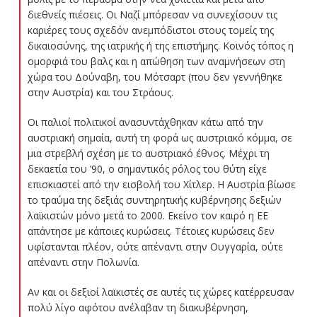
διεθνείς πιέσεις. Οι Ναζί μπόρεσαν να συνεχίσουν τις
καριέρες τους σχεδόν ανεμπόδιστοι στους τομείς της
δικαιοσύνης, της ιατρικής ή της επιστήμης. Κοινός τόπος η
ομορφιά του βαλς και η απώθηση των αναμνήσεων στη
χώρα του Δούναβη, του Μότσαρτ (που δεν γεννήθηκε
στην Αυστρία) και του Στράους.
Οι παλιοί πολιτικοί ανασυντάχθηκαν κάτω από την
αυστριακή σημαία, αυτή τη φορά ως αυστριακό κόμμα, σε
μια στρεβλή σχέση με το αυστριακό έθνος. Μέχρι τη
δεκαετία του ’90, ο σημαντικός ρόλος του θύτη είχε
επισκιαστεί από την εισβολή του Χίτλερ. Η Αυστρία βίωσε
το τραύμα της δεξιάς συντηρητικής κυβέρνησης δεξιών
λαϊκιστών μόνο μετά το 2000. Εκείνο τον καιρό η ΕΕ
απάντησε με κάποιες κυρώσεις. Τέτοιες κυρώσεις δεν
υφίστανται πλέον, ούτε απέναντι στην Ουγγαρία, ούτε
απέναντι στην Πολωνία.
Αν και οι δεξιοί λαϊκιστές σε αυτές τις χώρες κατέρρευσαν
πολύ λίγο αφότου ανέλαβαν τη διακυβέρνηση,