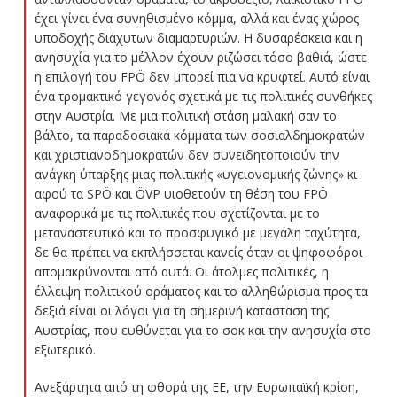
έχει γίνει ένα συνηθισμένο κόμμα, αλλά και ένας χώρος
υποδοχής διάχυτων διαμαρτυριών. Η δυσαρέσκεια και η
ανησυχία για το μέλλον έχουν ριζώσει τόσο βαθιά, ώστε
η επιλογή του FPÖ δεν μπορεί πια να κρυφτεί. Αυτό είναι
ένα τρομακτικό γεγονός σχετικά με τις πολιτικές συνθήκες
στην Αυστρία. Με μια πολιτική στάση μαλακή σαν το
βάλτο, τα παραδοσιακά κόμματα των σοσιαλδημοκρατών
και χριστιανοδημοκρατών δεν συνειδητοποιούν την
ανάγκη ύπαρξης μιας πολιτικής «υγειονομικής ζώνης» κι
αφού τα SPÖ και ÖVP υιοθετούν τη θέση του FPÖ
αναφορικά με τις πολιτικές που σχετίζονται με το
μεταναστευτικό και το προσφυγικό με μεγάλη ταχύτητα,
δε θα πρέπει να εκπλήσσεται κανείς όταν οι ψηφοφόροι
απομακρύνονται από αυτά. Οι άτολμες πολιτικές, η
έλλειψη πολιτικού οράματος και το αλληθώρισμα προς τα
δεξιά είναι οι λόγοι για τη σημερινή κατάσταση της
Αυστρίας, που ευθύνεται για το σοκ και την ανησυχία στο
εξωτερικό.
Ανεξάρτητα από τη φθορά της ΕΕ, την Ευρωπαϊκή κρίση,