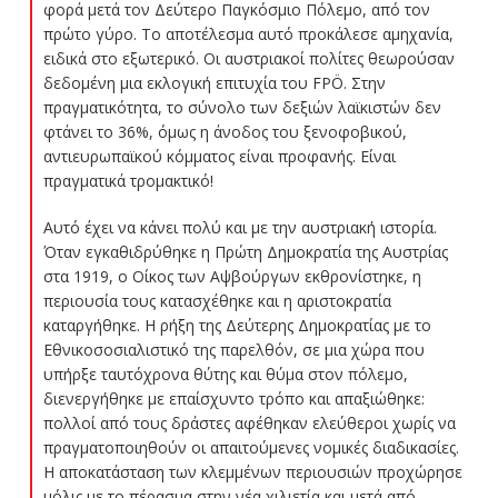
φορά μετά τον Δεύτερο Παγκόσμιο Πόλεμο, από τον
πρώτο γύρο. Το αποτέλεσμα αυτό προκάλεσε αμηχανία,
ειδικά στο εξωτερικό. Οι αυστριακοί πολίτες θεωρούσαν
δεδομένη μια εκλογική επιτυχία του FPÖ. Στην
πραγματικότητα, το σύνολο των δεξιών λαϊκιστών δεν
φτάνει το 36%, όμως η άνοδος του ξενοφοβικού,
αντιευρωπαϊκού κόμματος είναι προφανής. Είναι
πραγματικά τρομακτικό!
Αυτό έχει να κάνει πολύ και με την αυστριακή ιστορία.
Όταν εγκαθιδρύθηκε η Πρώτη Δημοκρατία της Αυστρίας
στα 1919, ο Οίκος των Αψβούργων εκθρονίστηκε, η
περιουσία τους κατασχέθηκε και η αριστοκρατία
καταργήθηκε. Η ρήξη της Δεύτερης Δημοκρατίας με το
Εθνικοσοσιαλιστικό της παρελθόν, σε μια χώρα που
υπήρξε ταυτόχρονα θύτης και θύμα στον πόλεμο,
διενεργήθηκε με επαίσχυντο τρόπο και απαξιώθηκε:
πολλοί από τους δράστες αφέθηκαν ελεύθεροι χωρίς να
πραγματοποιηθούν οι απαιτούμενες νομικές διαδικασίες.
Η αποκατάσταση των κλεμμένων περιουσιών προχώρησε
μόλις με το πέρασμα στην νέα χιλιετία και μετά από