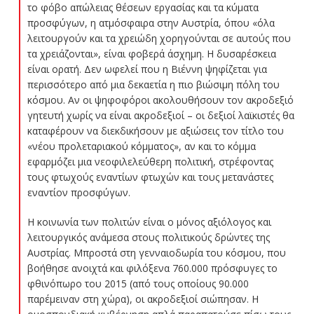
το φόβο απώλειας θέσεων εργασίας και τα κύματα
προσφύγων, η ατμόσφαιρα στην Αυστρία, όπου «όλα
λειτουργούν και τα χρειώδη χορηγούνται σε αυτούς που
τα χρειάζονται», είναι φοβερά άσχημη. Η δυσαρέσκεια
είναι ορατή. Δεν ωφελεί που η Βιέννη ψηφίζεται για
περισσότερο από μια δεκαετία η πιο βιώσιμη πόλη του
κόσμου. Αν οι ψηφοφόροι ακολουθήσουν τον ακροδεξιό
γητευτή χωρίς να είναι ακροδεξιοί – οι δεξιοί λαϊκιστές θα
καταφέρουν να διεκδικήσουν με αξιώσεις τον τίτλο του
«νέου προλεταριακού κόμματος», αν και το κόμμα
εφαρμόζει μια νεοφιλελεύθερη πολιτική, στρέφοντας
τους φτωχούς εναντίων φτωχών και τους μετανάστες
εναντίον προσφύγων.
Η κοινωνία των πολιτών είναι ο μόνος αξιόλογος και
λειτουργικός ανάμεσα στους πολιτικούς δρώντες της
Αυστρίας. Μπροστά στη γενναιοδωρία του κόσμου, που
βοήθησε ανοιχτά και φιλόξενα 760.000 πρόσφυγες το
φθινόπωρο του 2015 (από τους οποίους 90.000
παρέμειναν στη χώρα), οι ακροδεξιοί σιώπησαν. Η