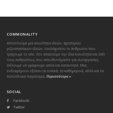
ΑΡΘΡΩΝ
COMMONALITY
Αποτελούμε μια κοινότητα ιδεών, αριστερών
ριζοσπαστικών ιδεών, τουλάχιστον οι άνθρωποι που
τρέχουμε το site, δεν απαιτούμε την ίδια κοινότητα και από
τους ανθρώπους που απευθυνόμαστε για συνεργασίες.
Θέλουμε να γράφουμε απλά και κατανοητά. Μας
ενδιαφέρουν εξίσου τα τοπικά, τα καθημερινά, αλλά και τα
πολύπλοκα παγκόσμια.
Περισσότερα
»
SOCIAL
Facebook
Twitter