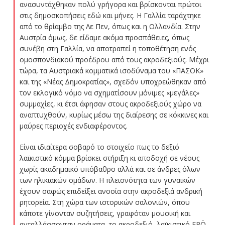
ανασυντάχθηκαν πολύ γρήγορα και βρίσκονται πρώτοι
στις δημοσκοπήσεις εδώ και μήνες. Η Γαλλία ταράχτηκε
από το θρίαμβο της Λε Πεν, όπως και η Ολλανδία. Στην
Αυστρία όμως, δε είδαμε ακόμα προσπάθειες, όπως
συνέβη στη Γαλλία, να αποτραπεί η τοποθέτηση ενός
ομοσπονδιακού προέδρου από τους ακροδεξιούς. Μέχρι
τώρα, τα Αυστριακά κομματικά ισοδύναμα του «ΠΑΣΟΚ»
και της «Νέας Δημοκρατίας», σχεδόν υποχρεώθηκαν από
τον εκλογικό νόμο να σχηματίσουν μόνιμες «μεγάλες»
συμμαχίες, κι έτσι άφησαν στους ακροδεξιούς χώρο να
αναπτυχθούν, κυρίως μέσω της διαίρεσης σε κόκκινες και
μαύρες περιοχές ενδιαφέροντος.
Είναι ιδιαίτερα σοβαρό το στοιχείο πως το δεξιό
λαϊκιστικό κόμμα βρίσκει στήριξη κι αποδοχή σε νέους
χωρίς ακαδημαϊκό υπόβαθρο αλλά και σε άνδρες όλων
των ηλικιακών ομάδων. Η πλειονότητα των γυναικών
έχουν σαφώς επιδείξει ανοσία στην ακροδεξιά ανδρική
ρητορεία. Στη χώρα των ιστορικών σαλονιών, όπου
κάποτε γίνονταν συζητήσεις, γραφόταν μουσική και
ανταλλάσσονταν οράματα, το ακροδεξιό, λαϊκιστικό FPÖ