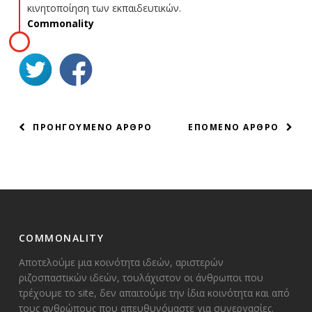
κινητοποίηση των εκπαιδευτικών.
Commonality
ΠΛΟΗΓΗΣΗ
ΠΡΟΗΓΟΥΜΕΝΟ ΑΡΘΡΟ
ΕΠΟΜΕΝΟ ΑΡΘΡΟ
ΑΡΘΡΩΝ
COMMONALITY
Αποτελούμε μια κοινότητα ιδεών, αριστερών
ριζοσπαστικών ιδεών, τουλάχιστον οι άνθρωποι που
τρέχουμε το site, δεν απαιτούμε την ίδια κοινότητα και από
τους ανθρώπους που απευθυνόμαστε για συνεργασίες.