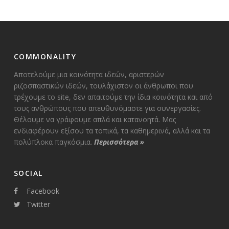
COMMONALITY
Αποτελούμε μια κοινότητα ιδεών, αριστερών
ριζοσπαστικών ιδεών, τουλάχιστον οι άνθρωποι που
τρέχουμε το site, δεν απαιτούμε την ίδια κοινότητα και από
τους ανθρώπους που απευθυνόμαστε για συνεργασίες.
Θέλουμε να γράφουμε απλά και κατανοητά. Μας
ενδιαφέρουν εξίσου τα τοπικά, τα καθημερινά, αλλά και τα
πολύπλοκα παγκόσμια.
Περισσότερα
»
SOCIAL
Facebook
Twitter