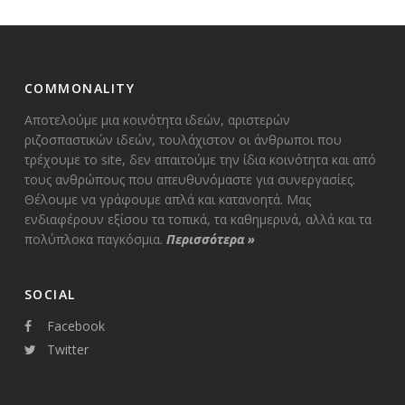
COMMONALITY
Αποτελούμε μια κοινότητα ιδεών, αριστερών
ριζοσπαστικών ιδεών, τουλάχιστον οι άνθρωποι που
τρέχουμε το site, δεν απαιτούμε την ίδια κοινότητα και από
τους ανθρώπους που απευθυνόμαστε για συνεργασίες.
Θέλουμε να γράφουμε απλά και κατανοητά. Μας
ενδιαφέρουν εξίσου τα τοπικά, τα καθημερινά, αλλά και τα
πολύπλοκα παγκόσμια.
Περισσότερα
»
SOCIAL
Facebook
Twitter