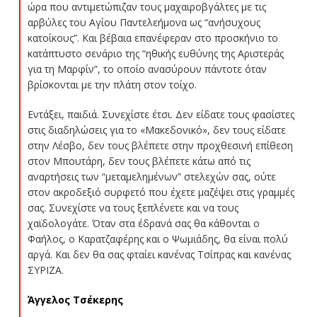
ώρα που αντιμετώπιζαν τους μαχαιροβγάλτες με τις
αρβύλες του Αγίου Παντελεήμονα ως “ανήσυχους
κατοίκους”. Και βέβαια επανέφεραν στο προσκήνιο το
κατάπτυστο σενάριο της “ηθικής ευθύνης της Αριστεράς
για τη Μαρφίν”, το οποίο ανασύρουν πάντοτε όταν
βρίσκονται με την πλάτη στον τοίχο.
Εντάξει, παιδιά. Συνεχίστε έτσι. Δεν είδατε τους φασίστες
στις διαδηλώσεις για το «Μακεδονικό», δεν τους είδατε
στην Λέσβο, δεν τους βλέπετε στην προχθεσινή επίθεση
στον Μπουτάρη, δεν τους βλέπετε κάτω από τις
αναρτήσεις των “μεταμελημένων” στελεχών σας, ούτε
στον ακροδεξιό συρφετό που έχετε μαζέψει στις γραμμές
σας. Συνεχίστε να τους ξεπλένετε και να τους
χαϊδολογάτε. Όταν στα έδρανά σας θα κάθονται ο
Φαήλος, ο Καρατζαφέρης και ο Ψωμιάδης, θα είναι πολύ
αργά. Και δεν θα σας φταίει κανένας Τσίπρας και κανένας
ΣΥΡΙΖΑ.
Άγγελος Τσέκερης