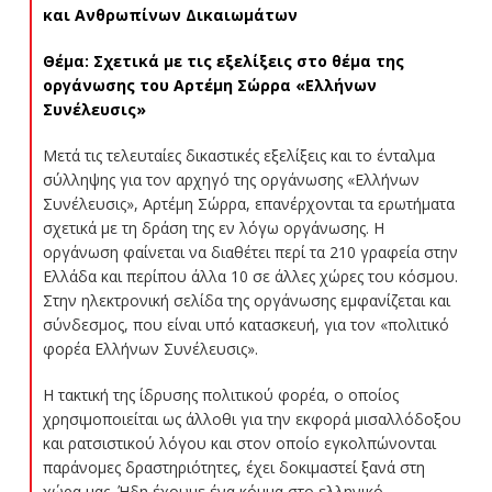
και Ανθρωπίνων Δικαιωμάτων
Θέμα
: Σχετικά με τις εξελίξεις στο θέμα της
οργάνωσης του Αρτέμη Σώρρα «Ελλήνων
Συνέλευσις»
Μετά τις τελευταίες δικαστικές εξελίξεις και το ένταλμα
σύλληψης για τον αρχηγό της οργάνωσης «Ελλήνων
Συνέλευσις», Αρτέμη Σώρρα, επανέρχονται τα ερωτήματα
σχετικά με τη δράση της εν λόγω οργάνωσης. Η
οργάνωση φαίνεται να διαθέτει περί τα 210 γραφεία στην
Ελλάδα και περίπου άλλα 10 σε άλλες χώρες του κόσμου.
Στην ηλεκτρονική σελίδα της οργάνωσης εμφανίζεται και
σύνδεσμος, που είναι υπό κατασκευή, για τον «πολιτικό
φορέα Ελλήνων Συνέλευσις».
Η τακτική της ίδρυσης πολιτικού φορέα, ο οποίος
χρησιμοποιείται ως άλλοθι για την εκφορά μισαλλόδοξου
και ρατσιστικού λόγου και στον οποίο εγκολπώνονται
παράνομες δραστηριότητες, έχει δοκιμαστεί ξανά στη
χώρα μας. Ήδη έχουμε ένα κόμμα στο ελληνικό