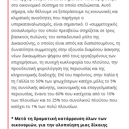
στο οικονομικό σύστημα το οποίο επιδιώκεται. Αυτό
σήμερα, εάν θέλουμε να ξεπεράσουμε τις κοινωνικές και
κλιματικές ανισότητες που παρήγαγε ο
υπερκαταναλωτισμός, είναι σημαντικό. Ο «συμμετοχικός
σοσιαλισμός» τον οποίο πρεσβεύω στηρίζεται σε τρεις
βασικούς πυλώνες: τον εκπαιδευτικό ρόλο της
Δικαιοσύνης, ο οποίος είναι απτός και διαπιστευμένος, τη
δυνατότητα συμμετοχής στην εξουσία διαμέσου άσκησης
νέων δικαιωμάτων ψήφου από τους εργαζομένους των
επιχειρήσεων, τη συνεχή κυκλοφορία του πλούτου, την
προοδευτική φορολόγηση της περιουσίας και της
κληρονομικής διαδοχής. Επί του παρόντος, στην Ιταλία ή
τη Γαλλία το 50% των φτωχότερων κατέχει μόλις το 5%
της συνολικής ακίνητης, οικονομικής και επαγγελματικής
περιουσίας, έναντι του 60% που κατέχεται από το 10%
των πλουσίων και το 25% του συνολικού πλούτου που
κατέχει το 1% των πολύ πλουσίων.
* Μετά τη δραματική κατάρρευση όλων των
οικονομιών, για την υλοποίηση μιας δίκαιης