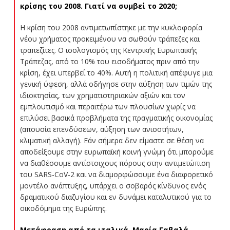
κρίσης του 2008. Γιατί να συμβεί το 2020;
Η κρίση του 2008 αντιμετωπίστηκε με την κυκλοφορία
νέου χρήματος προκειμένου να σωθούν τράπεζες και
τραπεζίτες. Ο ισολογισμός της Κεντρικής Ευρωπαϊκής
Τράπεζας, από το 10% του εισοδήματος πριν από την
κρίση, έχει υπερβεί το 40%. Αυτή η πολιτική απέφυγε μια
γενική ύφεση, αλλά οδήγησε στην αύξηση των τιμών της
ιδιοκτησίας, των χρηματιστηριακών αξιών και τον
εμπλουτισμό και περαιτέρω των πλουσίων χωρίς να
επιλύσει βασικά προβλήματα της πραγματικής οικονομίας
(απουσία επενδύσεων, αύξηση των ανισοτήτων,
κλιματική αλλαγή). Εάν σήμερα δεν είμαστε σε θέση να
αποδείξουμε στην ευρωπαϊκή κοινή γνώμη ότι μπορούμε
να διαθέσουμε αντίστοιχους πόρους στην αντιμετώπιση
του SARS-CoV-2 και να διαμορφώσουμε ένα διαφορετικό
μοντέλο ανάπτυξης, υπάρχει ο σοβαρός κίνδυνος ενός
δραματικού διαζυγίου και εν δυνάμει καταλυτικού για το
οικοδόμημα της Ευρώπης.
Μετάφραση από τα ιταλικά, Μαρία Γαβαλά