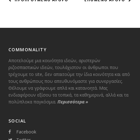
ΠΛΟΗΓΗΣΗ
ΑΡΘΡΩΝ
COMMONALITY
Αποτελούμε μια κοινότητα ιδεών, αριστερών
ριζοσπαστικών ιδεών, τουλάχιστον οι άνθρωποι που
τρέχουμε το site, δεν απαιτούμε την ίδια κοινότητα και από
τους ανθρώπους που απευθυνόμαστε για συνεργασίες.
Θέλουμε να γράφουμε απλά και κατανοητά. Μας
ενδιαφέρουν εξίσου τα τοπικά, τα καθημερινά, αλλά και τα
πολύπλοκα παγκόσμια.
Περισσότερα
»
SOCIAL
Facebook
Twitter