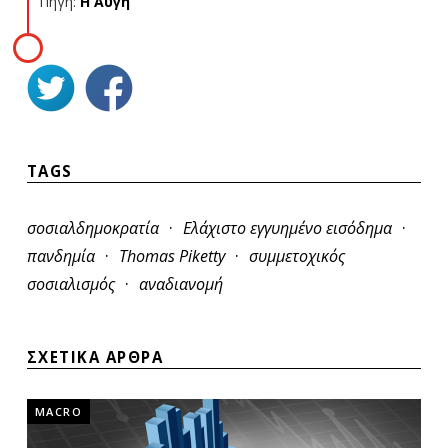
Πηγή:
Η Αυγή
TAGS
·
·
σοσιαλδημοκρατία
Ελάχιστο εγγυημένο εισόδημα
·
·
πανδημία
Thomas Piketty
συμμετοχικός
·
σοσιαλισμός
αναδιανομή
ΣΧΕΤΙΚΑ ΑΡΘΡΑ
MACRO