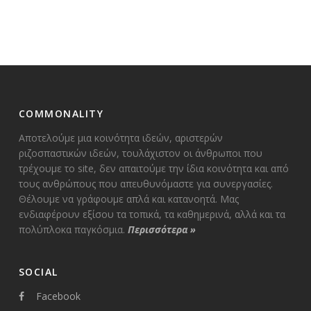
COMMONALITY
Αποτελούμε μια κοινότητα ιδεών, αριστερών
ριζοσπαστικών ιδεών, τουλάχιστον οι άνθρωποι που
τρέχουμε το site, δεν απαιτούμε την ίδια κοινότητα και από
τους ανθρώπους που απευθυνόμαστε για συνεργασίες.
Θέλουμε να γράφουμε απλά και κατανοητά. Μας
ενδιαφέρουν εξίσου τα τοπικά, τα καθημερινά, αλλά και τα
πολύπλοκα παγκόσμια.
Περισσότερα
»
SOCIAL
Facebook