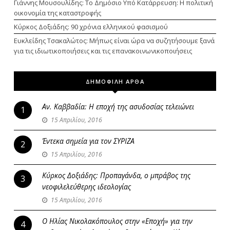
Γιάννης Μουσουλίδης: Το Δημόσιο Υπό Κατάρρευση: Η πολιτική
οικονομία της καταστροφής
Κύρκος Δοξιάδης: 90 χρόνια ελληνικού φασισμού
Ευκλείδης Τσακαλώτος: Μήπως είναι ώρα να συζητήσουμε ξανά
για τις ιδιωτικοποιήσεις και τις επανακοινωνικοποιήσεις
ΔΗΜΟΦΙΛΗ ΑΡΘΑ
Αν. Καββαδία: Η εποχή της ασυδοσίας τελειώνει
1
15 Απριλίου, 2016
Έντεκα σημεία για τον ΣΥΡΙΖΑ
2
15 Απριλίου, 2016
Κύρκος Δοξιάδης: Προπαγάνδα, ο μπράβος της
3
νεοφιλελεύθερης ιδεολογίας
15 Απριλίου, 2016
Ο Ηλίας Νικολακόπουλος στην «Εποχή» για την
4