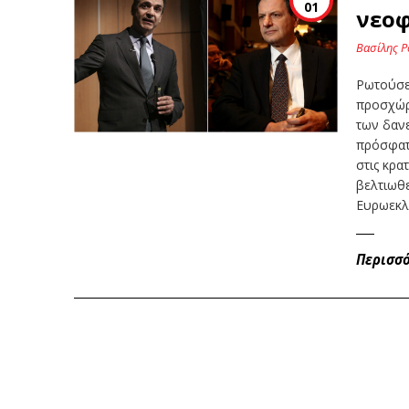
01
νεοφ
Βασίλης Ρ
Ρωτούσε
προσχώρ
των δανε
πρόσφατα
στις κρα
βελτιωθε
Ευρωεκλ
Περισσ