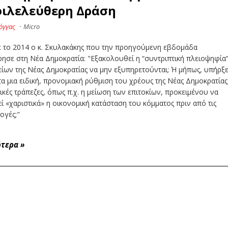
ιλελεύθερη Δράση
όγγας
·
Micro
 το 2014 ο κ. Σκυλακάκης που την προηγούμενη εβδομάδα
ησε στη Νέα Δημοκρατία: "Εξακολουθεί η “συντριπτική πλειοψηφία
ίων της Νέας Δημοκρατίας να μην εξυπηρετούνται; Ή μήπως, υπήρξ
 μια ειδική, προνομιακή ρύθμιση του χρέους της Νέας Δημοκρατίας
τικές τράπεζες, όπως π.χ. η μείωση των επιτοκίων, προκειμένου να
ί «χαριστικά» η οικονομική κατάσταση του κόμματος πριν από τις
ογές;"
ότερα
»