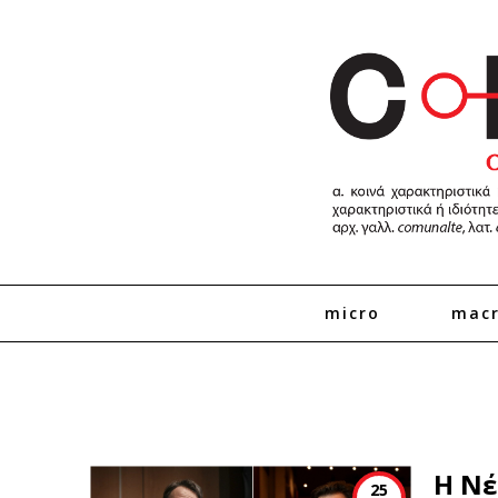
micro
mac
H Νέ
25