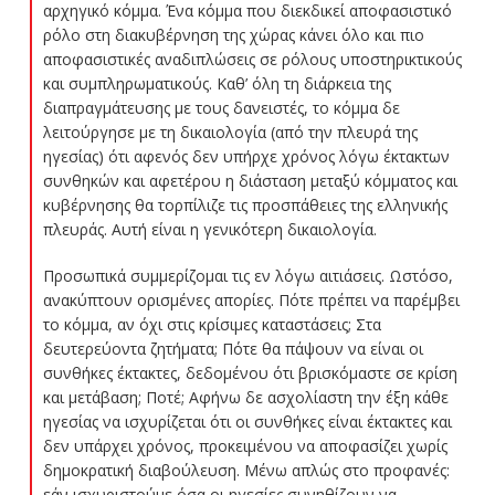
αρχηγικό κόμμα. Ένα κόμμα που διεκδικεί αποφασιστικό
ρόλο στη διακυβέρνηση της χώρας κάνει όλο και πιο
αποφασιστικές αναδιπλώσεις σε ρόλους υποστηρικτικούς
και συμπληρωματικούς. Καθ’ όλη τη διάρκεια της
διαπραγμάτευσης με τους δανειστές, το κόμμα δε
λειτούργησε με τη δικαιολογία (από την πλευρά της
ηγεσίας) ότι αφενός δεν υπήρχε χρόνος λόγω έκτακτων
συνθηκών και αφετέρου η διάσταση μεταξύ κόμματος και
κυβέρνησης θα τορπίλιζε τις προσπάθειες της ελληνικής
πλευράς. Αυτή είναι η γενικότερη δικαιολογία.
Προσωπικά συμμερίζομαι τις εν λόγω αιτιάσεις. Ωστόσο,
ανακύπτουν ορισμένες απορίες. Πότε πρέπει να παρέμβει
το κόμμα, αν όχι στις κρίσιμες καταστάσεις; Στα
δευτερεύοντα ζητήματα; Πότε θα πάψουν να είναι οι
συνθήκες έκτακτες, δεδομένου ότι βρισκόμαστε σε κρίση
και μετάβαση; Ποτέ; Αφήνω δε ασχολίαστη την έξη κάθε
ηγεσίας να ισχυρίζεται ότι οι συνθήκες είναι έκτακτες και
δεν υπάρχει χρόνος, προκειμένου να αποφασίζει χωρίς
δημοκρατική διαβούλευση. Μένω απλώς στο προφανές:
εάν ισχυριστούμε όσα οι ηγεσίες συνηθίζουν να