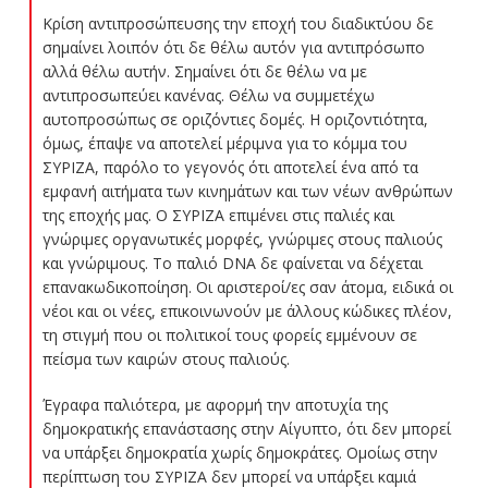
Κρίση αντιπροσώπευσης την εποχή του διαδικτύου δε
σημαίνει λοιπόν ότι δε θέλω αυτόν για αντιπρόσωπο
αλλά θέλω αυτήν. Σημαίνει ότι δε θέλω να με
αντιπροσωπεύει κανένας. Θέλω να συμμετέχω
αυτοπροσώπως σε οριζόντιες δομές. Η οριζοντιότητα,
όμως, έπαψε να αποτελεί μέριμνα για το κόμμα του
ΣΥΡΙΖΑ, παρόλο το γεγονός ότι αποτελεί ένα από τα
εμφανή αιτήματα των κινημάτων και των νέων ανθρώπων
της εποχής μας. Ο ΣΥΡΙΖΑ επιμένει στις παλιές και
γνώριμες οργανωτικές μορφές, γνώριμες στους παλιούς
και γνώριμους. Το παλιό DNA δε φαίνεται να δέχεται
επανακωδικοποίηση. Οι αριστεροί/ες σαν άτομα, ειδικά οι
νέοι και οι νέες, επικοινωνούν με άλλους κώδικες πλέον,
τη στιγμή που οι πολιτικοί τους φορείς εμμένουν σε
πείσμα των καιρών στους παλιούς.
Έγραφα παλιότερα, με αφορμή την αποτυχία της
δημοκρατικής επανάστασης στην Αίγυπτο, ότι δεν μπορεί
να υπάρξει δημοκρατία χωρίς δημοκράτες. Ομοίως στην
περίπτωση του ΣΥΡΙΖΑ δεν μπορεί να υπάρξει καμιά