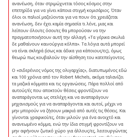
ανανέωση, όταν στριμώχνεται τόσος κόσμος στην
επετηρίδα για να γίνει κάποια στιγμή κομισάριος. Όταν
όλοι οι παλιοί μαζεύονται για να πουν ότι χρειάζεται
ανανέωση, δεν έχει καμία σημασία τι λένε, μιας και
λείπουν όλοι/ες όσοι/ες θα μπορούσαν να την
πραγματοποιήσουν αυτή την αλλαγή. «Τα γέρικα σκυλιά
δε μαθαίνουν καινούργια κόλπα». Τα λόγια αυτά μπορεί
να είναι σκληρά (ίσως και άδικα για κάποιους/ες), όμως
θεωρώ πως κουβαλούν την αίσθηση του κατεπείγοντος.
Ο «σιδερένιος νόμος της ολιγαρχίας», διατυπωμένος εδώ
και 100 χρόνια από τον Robert Michels, ακόμα ταλανίζει
τα μαζικά κόμματα και τις οργανώσεις. Πάρα πολλοί από
αυτούς/ές που αποκτούν θέσεις φροντίζουν να
αναπαράγονται ως στελέχη και να αναπαράγουν
μηχανισμούς για να αναπαράγονται και αυτοί, μέχρι να
μην μπορούν να ζήσουν μακριά από αυτές τις θέσεις. Και
γίνονται γραφικοί/ες, όταν μιλούν για ένα ανοιχτό και
ανανεωμένο κόμμα, ενώ την ίδια στιγμή φροντίζουν να
μην αφήνουν ζωτικό χώρο για άλλους/ες, λειτουργώντας