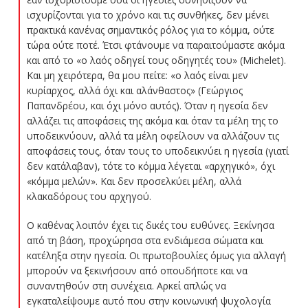
ισχυρίζονται για το χρόνο και τις συνθήκες, δεν μένει
πρακτικά κανένας σημαντικός ρόλος για το κόμμα, ούτε
τώρα ούτε ποτέ. Έτσι φτάνουμε να παραιτούμαστε ακόμα
και από το «ο λαός οδηγεί τους οδηγητές του» (Michelet).
Και μη χειρότερα, θα μου πείτε: «ο λαός είναι μεν
κυρίαρχος, αλλά όχι και αλάνθαστος» (Γεώργιος
Παπανδρέου, και όχι μόνο αυτός). Όταν η ηγεσία δεν
αλλάζει τις αποφάσεις της ακόμα και όταν τα μέλη της το
υποδεικνύουν, αλλά τα μέλη οφείλουν να αλλάζουν τις
αποφάσεις τους, όταν τους το υποδεικνύει η ηγεσία (γιατί
δεν κατάλαβαν), τότε το κόμμα λέγεται «αρχηγικό», όχι
«κόμμα μελών». Και δεν προσελκύει μέλη, αλλά
κλακαδόρους του αρχηγού.
Ο καθένας λοιπόν έχει τις δικές του ευθύνες. Ξεκίνησα
από τη βάση, προχώρησα στα ενδιάμεσα σώματα και
κατέληξα στην ηγεσία. Οι πρωτοβουλίες όμως για αλλαγή
μπορούν να ξεκινήσουν από οπουδήποτε και να
συναντηθούν στη συνέχεια. Αρκεί απλώς να
εγκαταλείψουμε αυτό που στην κοινωνική ψυχολογία