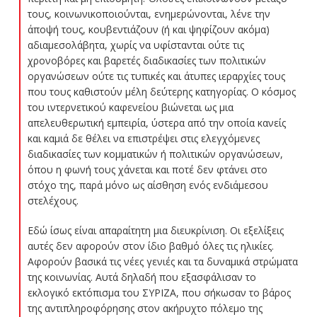
τους, κοινωνικοποιούνται, ενημερώνονται, λένε την
άποψή τους, κουβεντιάζουν (ή και ψηφίζουν ακόμα)
αδιαμεσολάβητα, χωρίς να υφίστανται ούτε τις
χρονοβόρες και βαρετές διαδικασίες των πολιτικών
οργανώσεων ούτε τις τυπικές και άτυπες ιεραρχίες τους
που τους καθιστούν μέλη δεύτερης κατηγορίας. Ο κόσμος
του ιντερνετικού καφενείου βιώνεται ως μια
απελευθερωτική εμπειρία, ύστερα από την οποία κανείς
και καμιά δε θέλει να επιστρέψει στις ελεγχόμενες
διαδικασίες των κομματικών ή πολιτικών οργανώσεων,
όπου η φωνή τους χάνεται και ποτέ δεν φτάνει στο
στόχο της, παρά μόνο ως αίσθηση ενός ενδιάμεσου
στελέχους.
Εδώ ίσως είναι απαραίτητη μια διευκρίνιση. Οι εξελίξεις
αυτές δεν αφορούν στον ίδιο βαθμό όλες τις ηλικίες.
Αφορούν βασικά τις νέες γενιές και τα δυναμικά στρώματα
της κοινωνίας. Αυτά δηλαδή που εξασφάλισαν το
εκλογικό εκτόπισμα του ΣΥΡΙΖΑ, που σήκωσαν το βάρος
της αντιπληροφόρησης στον ακήρυχτο πόλεμο της