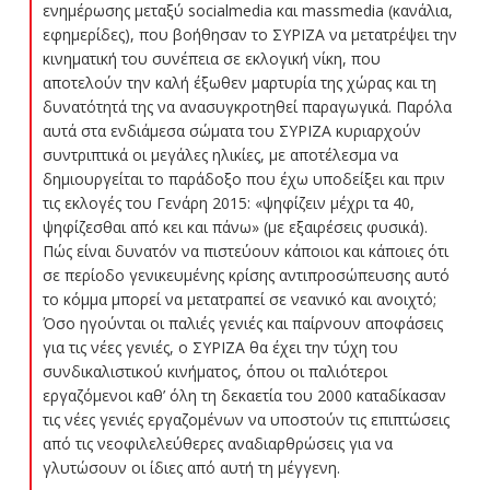
ενημέρωσης μεταξύ socialmedia και massmedia (κανάλια,
εφημερίδες), που βοήθησαν το ΣΥΡΙΖΑ να μετατρέψει την
κινηματική του συνέπεια σε εκλογική νίκη, που
αποτελούν την καλή έξωθεν μαρτυρία της χώρας και τη
δυνατότητά της να ανασυγκροτηθεί παραγωγικά. Παρόλα
αυτά στα ενδιάμεσα σώματα του ΣΥΡΙΖΑ κυριαρχούν
συντριπτικά οι μεγάλες ηλικίες, με αποτέλεσμα να
δημιουργείται το παράδοξο που έχω υποδείξει και πριν
τις εκλογές του Γενάρη 2015: «ψηφίζειν μέχρι τα 40,
ψηφίζεσθαι από κει και πάνω» (με εξαιρέσεις φυσικά).
Πώς είναι δυνατόν να πιστεύουν κάποιοι και κάποιες ότι
σε περίοδο γενικευμένης κρίσης αντιπροσώπευσης αυτό
το κόμμα μπορεί να μετατραπεί σε νεανικό και ανοιχτό;
Όσο ηγούνται οι παλιές γενιές και παίρνουν αποφάσεις
για τις νέες γενιές, ο ΣΥΡΙΖΑ θα έχει την τύχη του
συνδικαλιστικού κινήματος, όπου οι παλιότεροι
εργαζόμενοι καθ’ όλη τη δεκαετία του 2000 καταδίκασαν
τις νέες γενιές εργαζομένων να υποστούν τις επιπτώσεις
από τις νεοφιλελεύθερες αναδιαρθρώσεις για να
γλυτώσουν οι ίδιες από αυτή τη μέγγενη.