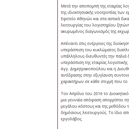
Μετά την αποπομπή της εταιρίας λογ
της ιδιοκτησιακής νοοτροπίας των 
Εφετείο Αθηνών και στα αστικά δι
λειτουργίας του λογιστηρίου ζητώντα
ακυρωμένος διαγωνισμός της εκχωρο
Απέναντι στις ενέργειες της διοίκη
υπεράσπιση του κυκλώματος διαπλ
υπάλληλους-διευθυντές την παλιά δ
υπεράσπιση της εταιρίας λογιστική
Αγγ. Δημητρακοπούλου και η Διευ
αντίδρασης στην εξυγίανση συντον
χαρακτήρων σε κάθε στιγμή που το 
Τον Απρίλιο του 2016 το Διοικητικ
μια γενναία απόφαση απορρίπτει τ
μεγάλου κόστους και της μεθόδου τ
δημόσιους λειτουργούς. Το ίδιο απ
εργολάβος.