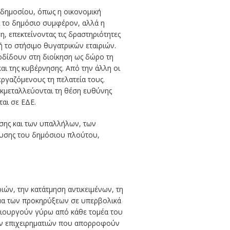
 δημοσίου, όπως η οικονομική
αι το δημόσιο συμφέρον, αλλά η
η, επεκτείνοντας τις δραστηριότητες
 το στήσιμο θυγατρικών εταιριών.
οδίδουν στη διοίκηση ως δώρο τη
αι της κυβέρνησης. Από την άλλη οι
εργαζόμενους τη πελατεία τους.
 εκμεταλλεύονται τη θέση ευθύνης
αι σε ΕΔΕ.
σης και των υπαλλήλων, των
ευσης του δημόσιου πλούτου,
ών, την κατάτμηση αντικειμένων, τη
μα των προκηρύξεων σε υπερβολικά
ημιουργούν γύρω από κάθε τομέα του
ων επιχειρηματιών που απορροφούν