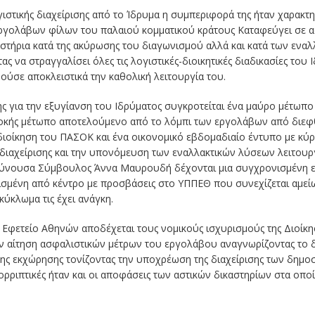
ιστικής διαχείρισης από το Ίδρυμα η συμπεριφορά της ήταν χαρακτη
εργολάβων φίλων του παλαιού κομματικού κράτους Καταφεύγει σε ασ
καστήρια κατά της ακύρωσης του διαγωνισμού αλλά και κατά των εν
ς να στραγγαλίσει όλες τις λογιστικές-διοικητικές διαδικασίες του 
ύσε αποκλειστικά την καθολική λειτουργία του.
σης για την εξυγίανση του Ιδρύματος συγκροτείται ένα μαύρο μέτωπο 
οκής μέτωπο αποτελούμενο από το λόμπι των εργολάβων από διε
ιοίκηση του ΠΑΣΟΚ και ένα οικονομικό εβδομαδιαίο έντυπο με κύρι
ς διαχείρισης και την υπονόμευση των εναλλακτικών λύσεων λειτουρ
θύνουσα Σύμβουλος Άννα Μαυρουδή δέχονται μια συγχρονισμένη ε
ισμένη από κέντρο με προσβάσεις στο ΥΠΠΕΘ που συνεχίζεται αμεί
κύκλωμα τις έχει ανάγκη.
ό Εφετείο Αθηνών αποδέχεται τους νομικούς ισχυρισμούς της Διοίκησ
ην αίτηση ασφαλιστικών μέτρων του εργολάβου αναγνωρίζοντας το 
ης εκχώρησης τονίζοντας την υποχρέωση της διαχείρισης των δημο
ορριπτικές ήταν και οι αποφάσεις των αστικών δικαστηρίων στα οπο