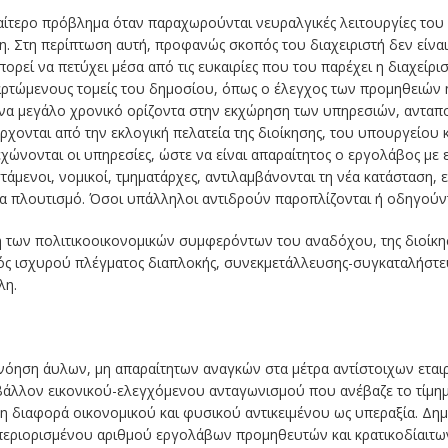
αίτερο πρόβλημα όταν παραχωρούνται νευραλγικές λειτουργίες του
ιξη. Στη περίπτωση αυτή, προφανώς σκοπός του διαχειριστή δεν είν
ρεί να πετύχει μέσα από τις ευκαιρίες που του παρέχει η διαχείρισ
ρτώμενους τομείς του δημοσίου, όπως ο έλεγχος των προμηθειών ή
ένα μεγάλο χρονικό ορίζοντα στην εκχώρηση των υπηρεσιών, ανταπ
χονται από την εκλογική πελατεία της διοίκησης, του υπουργείου κ
χώνονται οι υπηρεσίες, ώστε να είναι απαραίτητος ο εργολάβος με 
τάμενοι, νομικοί, τμηματάρχες, αντιλαμβάνονται τη νέα κατάσταση,
για πλουτισμό. Όσοι υπάλληλοι αντιδρούν παροπλίζονται ή οδηγούντ
 των πολιτικοοικονομικών συμφερόντων του αναδόχου, της διοίκη
ός ισχυρού πλέγματος διαπλοκής, συνεκμετάλλευσης-συγκαταλήστ
λη.
νόηση άυλων, μη απαραίτητων αναγκών στα μέτρα αντίστοιχων εταιρι
βάλλον εικονικού-ελεγχόμενου ανταγωνισμού που ανέβαζε το τίμη
τη διαφορά οικονομικού και φυσικού αντικειμένου ως υπεραξία. Δ
περιορισμένου αριθμού εργολάβων προμηθευτών και κρατικοδίαιτ