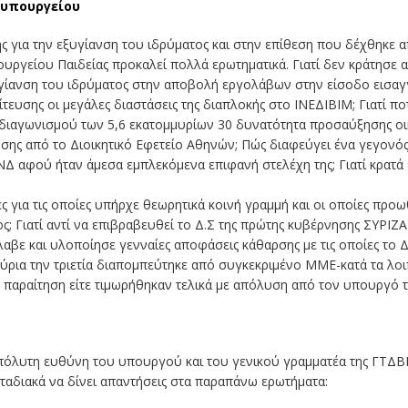
 υπουργείου
σης για την εξυγίανση του ιδρύματος και στην επίθεση που δέχθηκε
πουργείου Παιδείας προκαλεί πολλά ερωτηματικά. Γιατί δεν κράτησ
εξυγίανση του ιδρύματος στην αποβολή εργολάβων στην είσοδο εισ
ίτευσης οι μεγάλες διαστάσεις της διαπλοκής στο ΙΝΕΔΙΒΙΜ; Γιατί 
ιαγωνισμού των 5,6 εκατομμυρίων 30 δυνατότητα προσαύξησης οικ
σης από το Διοικητικό Εφετείο Αθηνών; Πώς διαφεύγει ένα γεγονό
ΝΔ αφού ήταν άμεσα εμπλεκόμενα επιφανή στελέχη της; Γιατί κρατά 
ες για τις οποίες υπήρχε θεωρητικά κοινή γραμμή και οι οποίες προ
ς; Γιατί αντί να επιβραβευθεί το Δ.Σ της πρώτης κυβέρνησης ΣΥΡΙΖΑ
 έλαβε και υλοποίησε γενναίες αποφάσεις κάθαρσης με τις οποίες το 
ρια την τριετία διαπομπεύτηκε από συγκεκριμένο ΜΜΕ-κατά τα λοι
ε παραίτηση είτε τιμωρήθηκαν τελικά με απόλυση από τον υπουργό 
απόλυτη ευθύνη του υπουργού και του γενικού γραμματέα της ΓΤ
σταδιακά να δίνει απαντήσεις στα παραπάνω ερωτήματα: