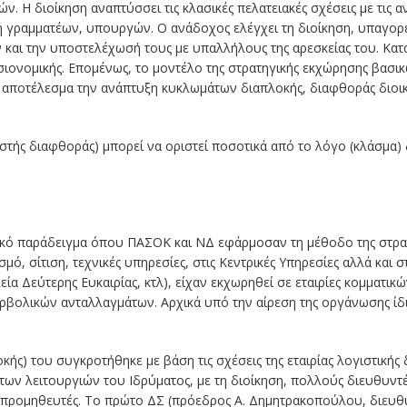
. Η διοίκηση αναπτύσσει τις κλασικές πελατειακές σχέσεις με τις αν
λή γραμματέων, υπουργών. Ο ανάδοχος ελέγχει τη διοίκηση, υπαγορε
και την υποστελέχωσή τους με υπαλλήλους της αρεσκείας του. Κατασ
σιονομικής. Επομένως, το μοντέλο της στρατηγικής εκχώρησης βασικ
ει αποτέλεσμα την ανάπτυξη κυκλωμάτων διαπλοκής, διαφθοράς διο
ής διαφθοράς) μπορεί να οριστεί ποσοτικά από το λόγο (κλάσμα) 
ικό παράδειγμα όπου ΠΑΣΟΚ και ΝΔ εφάρμοσαν τη μέθοδο της στρατ
μό, σίτιση, τεχνικές υπηρεσίες, στις Κεντρικές Υπηρεσίες αλλά και 
λεία Δεύτερης Ευκαιρίας, κτλ), είχαν εκχωρηθεί σε εταιρίες κομματικώ
ερβολικών ανταλλαγμάτων. Αρχικά υπό την αίρεση της οργάνωσης ίδι
ής) του συγκροτήθηκε με βάση τις σχέσεις της εταιρίας λογιστικής δ
ων λειτουργιών του Ιδρύματος, με τη διοίκηση, πολλούς διευθυντ
ς προμηθευτές. Το πρώτο ΔΣ (πρόεδρος Α. Δημητρακοπούλου, διε