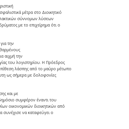
ριστική
φαλιστικά μέτρα στο Διοικητικό
αλλακτικών σύννομων λύσεων
Ιδρύματος με το επιχείρημα ότι ο
για την
φθαρμένους
α αιχμή την
γίας του λογιστηρίου. Η Πρόεδρος
πίθεση λάσπης από το μαύρο μέτωπο
ωτη ως σήμερα με δολοφονίες
ης και με
δημόσιο συμφέρον έναντι του
σίων οικονομικών διοικητικών από
ία συνέχισε να καταφεύγει ο