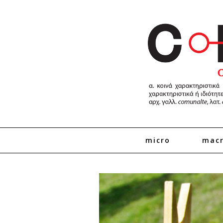
micro
mac