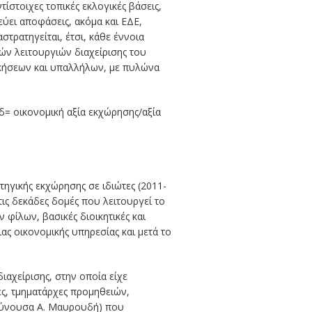
τίστοιχες τοπικές εκλογικές βάσεις,
ύει αποφάσεις, ακόμα και ΕΔΕ,
τρατηγείται, έτσι, κάθε έννοια
ών λειτουργιών διαχείρισης του
ικήσεων και υπαλλήλων, με πυλώνα
δ= οικονομική αξία εκχώρησης/αξία
ηγικής εκχώρησης σε ιδιώτες (2011-
στις δεκάδες δομές που λειτουργεί το
ν φίλων, βασικές διοικητικές και
ας οικονομικής υπηρεσίας και μετά το
ιαχείρισης, στην οποία είχε
ές, τμηματάρχες προμηθειών,
υθύνουσα Α. Μαυρουδή) που