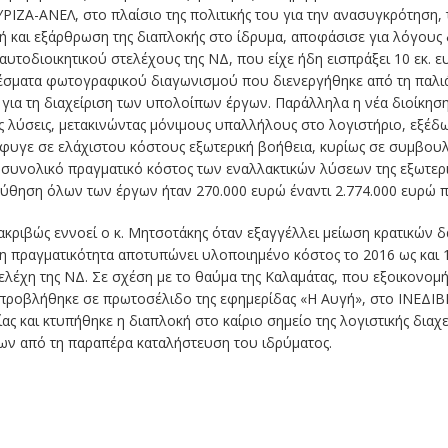
ΡΙΖΑ-ΑΝΕΛ, στο πλαίσιο της πολιτικής του για την ανασυγκρότηση
σή και εξάρθρωση της διαπλοκής στο ίδρυμα, αποφάσισε για λόγους
αυτοδιοικητικού στελέχους της ΝΔ, που είχε ήδη εισπράξει 10 εκ. 
έσματα φωτογραφικού διαγωνισμού που διενεργήθηκε από τη παλιά 
ς για τη διαχείριση των υπολοίπων έργων. Παράλληλα η νέα διοίκησ
ς λύσεις, μετακινώντας μόνιμους υπαλλήλους στο λογιστήριο, εξέδ
φυγε σε ελάχιστου κόστους εξωτερική βοήθεια, κυρίως σε συμβουλ
ο συνολικό πραγματικό κόστος των εναλλακτικών λύσεων της εξωτε
θηση όλων των έργων ήταν 270.000 ευρώ έναντι 2.774.000 ευρώ που
 ακριβώς εννοεί ο κ. Μητσοτάκης όταν εξαγγέλλει μείωση κρατικώ
 η πραγματικότητα αποτυπώνει υλοποιημένο κόστος το 2016 ως και 
λέχη της ΝΔ. Σε σχέση με το θαύμα της Καλαμάτας, που εξοικονομή
 προβλήθηκε σε πρωτοσέλιδο της εφημερίδας «H Αυγή», στο ΙΝΕΔΙΒ
ίας και κτυπήθηκε η διαπλοκή στο καίριο σημείο της λογιστικής διαχ
ν από τη παραπέρα καταλήστευση του ιδρύματος.