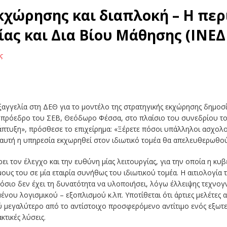
εκχώρησης και διαπλοκή – Η πε
ας και Δια Βίου Μάθησης (ΙΝΕΔ
ς
ξαγγελία στη ΔΕΘ για το μοντέλο της στρατηγικής εκχώρησης δημοσ
ον πρόεδρο του ΣΕΒ, Θεόδωρο Φέσσα, στο πλαίσιο του συνεδρίου τ
άπτυξη», πρόσθεσε το επιχείρημα: «Ξέρετε πόσοι υπάλληλοι ασχολο
 αυτή η υπηρεσία εκχωρηθεί στον ιδιωτικό τομέα θα απελευθερωθού
ει τον έλεγχο και την ευθύνη μίας λειτουργίας, για την οποία η κ
μους του σε μία εταιρία συνήθως του ιδιωτικού τομέα. Η αιτιολογία
μόσιο δεν έχει τη δυνατότητα να υλοποιήσει, λόγω έλλειψης τεχνογ
μένου λογισμικού – εξοπλισμού κ.λπ. Υποτίθεται ότι άρτιες μελέτες
ύ μεγαλύτερο από το αντίστοιχο προσφερόμενο αντίτιμο ενός εξωτ
τικές λύσεις.