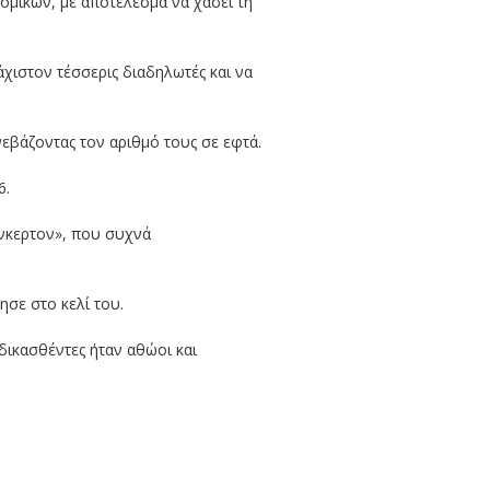
ομικών, με αποτέλεσμα να χάσει τη
ιστον τέσσερις διαδηλωτές και να
νεβάζοντας τον αριθμό τους σε εφτά.
6.
ίνκερτον», που συχνά
σε στο κελί του.
αδικασθέντες ήταν αθώοι και