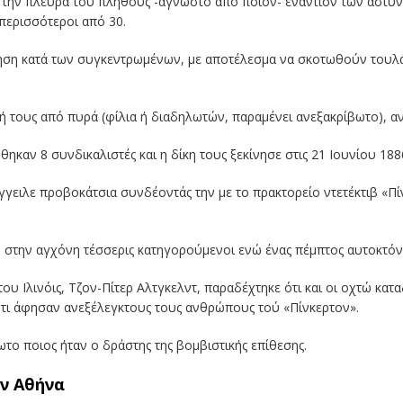
ό την πλευρά του πλήθους -άγνωστο από ποιον- εναντίον των αστυν
 περισσότεροι από 30.
ηση κατά των συγκεντρωμένων, με αποτέλεσμα να σκοτωθούν τουλάχ
ωή τους από πυρά (φίλια ή διαδηλωτών, παραμένει ανεξακρίβωτο), α
θηκαν 8 συνδικαλιστές και η δίκη τους ξεκίνησε στις 21 Ιουνίου 188
ήγγειλε προβοκάτσια συνδέοντάς την με το πρακτορείο ντετέκτιβ «Π
 στην αγχόνη τέσσερις κατηγορούμενοι ενώ ένας πέμπτος αυτοκτόνη
του Ιλινόις, Τζον-Πίτερ Αλτγκελντ, παραδέχτηκε ότι και οι οχτώ κατ
ότι άφησαν ανεξέλεγκτους τους ανθρώπους τού «Πίνκερτον».
το ποιος ήταν ο δράστης της βομβιστικής επίθεσης.
ν Αθήνα