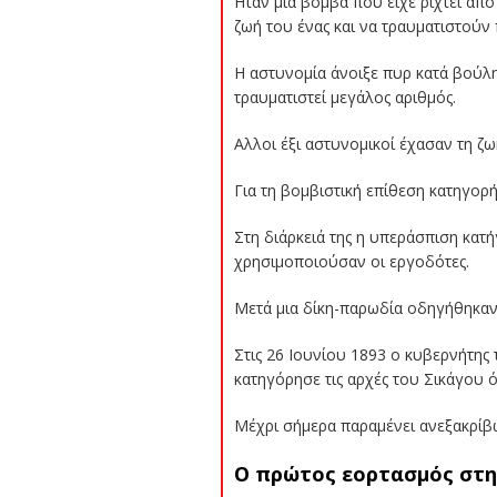
Ηταν μια βόμβα που είχε ριχτεί απ
ζωή του ένας και να τραυματιστούν
Η αστυνομία άνοιξε πυρ κατά βούλ
τραυματιστεί μεγάλος αριθμός.
Αλλοι έξι αστυνομικοί έχασαν τη ζ
Για τη βομβιστική επίθεση κατηγορή
Στη διάρκειά της η υπεράσπιση κατ
χρησιμοποιούσαν οι εργοδότες.
Μετά μια δίκη-παρωδία οδηγήθηκαν
Στις 26 Ιουνίου 1893 ο κυβερνήτης 
κατηγόρησε τις αρχές του Σικάγου 
Μέχρι σήμερα παραμένει ανεξακρίβω
Ο πρώτος εορτασμός στη