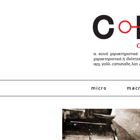
micro
mac