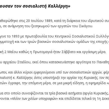
ουσαν τον σοσιαλιστή Καλλέργη»
αθιερώθηκε στις 20 Ιουλίου 1889, κατά τη διάρκεια του ιδρυτικού σ
σι, σε ανάμνηση του ξεσηκωμού των εργατών του Σικάγου.
γινε το 1893 με πρωτοβουλία του Κεντρικού Σοσιαλιστικού Συλλό
μμετοχή και των τριών βασικών σοσιαλιστικών ομάδων της εποχής 
κή 2 Μαΐου καθώς η Πρωτομαγιά ήταν Σάββατο και εργάσιμη μέρα.
υ αρχαίου Σταδίου, εκεί όπου κατασκευάστηκε αργότερα το Παναθη
ωποι, και άλλοι κύριοι εμφορούμενοι υπό των σοσιαλιστικών αρχών, φέρ
αλιστή κ. Καλλέργην, όστις υποστήριξε την αργίαν της Κυριακής, τον π
ατών»
έγραφε, την επόμενη μέρα, σε μια μικρή είδηση, η εφημερίδα «
α στο οποίο συνοψίζονται τα τρία βασικά αιτήματα (αργία Κυριακή
νονται
«πλέον των χιλίων υπογραφών»
και επιδίδεται τελικά τη 1η Δε