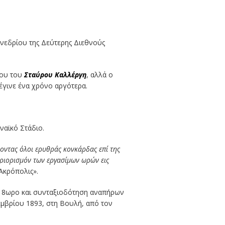
υνεδρίου της Δεύτερης Διεθνούς
γου του
Σταύρου Καλλέργη
, αλλά ο
έγινε ένα χρόνο αργότερα.
ναϊκό Στάδιο.
οντας όλοι ερυθράς κονκάρδας επί της
εριορισμόν των εργασίμων ωρών εις
Ακρόπολις».
ς, 8ωρο και συνταξιοδότηση αναπήρων
κεμβρίου 1893, στη Βουλή, από τον