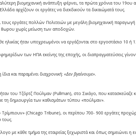
γαλύτερη βιομηχανική ανάπτυξη φέρνει, τα πρώτα χρόνια του 19ου 
Ελλάδα αρχίζουν οι εργάτες να διεκδικούν τα δικαιώματά τους.
ι τους εργάτες πολλών Πολιτειών με μεγάλη βιομηχανική παραγωγή σ
υ 8ωρου χωρίς μείωση των αποδοχών.
άθε ηλικίας ήταν υποχρεωμένοι να εργάζονται στο εργοστάσιο 10 ή 1
φημερίδων των ΗΠΑ εκείνης της εποχής, οι διαπραγματεύσεις γίνο
 ίδια και παραμένει διαχρονική:
«Δεν βγαίνουμε».
ήταν του Τζόρτζ Πούλμαν (Pullman), στο Σικάγο, που κατασκεύαζε 
με τη δημιουργία των καθισμάτων τύπου «πούλμαν».
Τρίμπιουν» (Chicago Tribune), οι περίπου 700- 900 εργάτες προχώ
 τους.
ογο με κάθε τμήμα της εταιρείας ξεχωριστά και όπως σημειώνει η ε