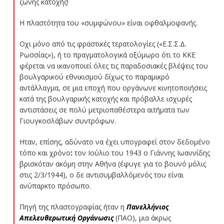
ζώνης κατοχής!
Η πλαστότητα του «συμφώνου» είναι οφθαλμοφανής.
Οχι μόνο από τις φραστικές τερατολογίες («Ε.Σ.Σ.Δ.
Ρωσσίας»), ή το πραγματολογικά οξύμωρο ότι το ΚΚΕ
φέρεται να ικανοποιεί όλες τις παραδοσιακές βλέψεις του
βουλγαρικού εθνικισμού δίχως το παραμικρό
αντάλλαγμα, σε μια εποχή που οργάνωνε κινητοποιήσεις
κατά της βουλγαρικής κατοχής και πρόβαλλε ισχυρές
αντιστάσεις σε πολύ μετριοπαθέστερα αιτήματα των
Γιουγκοσλάβων συντρόφων.
Ηταν, επίσης, αδύνατο να έχει υπογραφεί στον δεδομένο
τόπο και χρόνο
:
τον Ιούλιο του 1943 ο Γιάννης Ιωαννίδης
βρισκόταν ακόμη στην Αθήνα (έφυγε για το βουνό μόλις
στις 2/3/1944), ο δε αντισυμβαλλόμενός του είναι
ανύπαρκτο πρόσωπο.
Πηγή της πλαστογραφίας ήταν η
Πανελλήνιος
Απελευθερωτική Οργάνωσις
(ΠΑΟ), μια άκρως