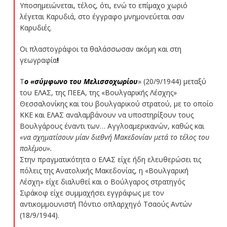
Υποσημειώνεται, τέλος, ότι, ενώ το επίμαχο χωριό
λέγεται Καρυδιά, στο έγγραφο μνημονεύεται σαν
Καρυδιές.
Οι πλαστογράφοι τα θαλάσσωσαν ακόμη και στη
γεωγραφία
!
Τ
ο «σύμφωνο του Μελισσοχωρίου
» (20/9/1944) μεταξύ
του ΕΛΑΣ, της ΠΕΕΑ, της «Βουλγαρικής Λέσχης»
Θεσσαλονίκης και του βουλγαρικού στρατού, με το οποίο
ΚΚΕ και ΕΛΑΣ αναλαμβάνουν να υποστηρίξουν τους
Βουλγάρους έναντι των… Αγγλοαμερικανών, καθώς και
«να σχηματίσουν μίαν διεθνή Μακεδονίαν μετά το τέλος του
πολέμου».
Στην πραγματικότητα ο ΕΛΑΣ είχε ήδη ελευθερώσει τις
πόλεις της Ανατολικής Μακεδονίας, η «Βουλγαρική
Λέσχη» είχε διαλυθεί και ο Βούλγαρος στρατηγός
Σιράκοφ είχε συμμαχήσει εγγράφως με τον
αντικομμουνιστή Πόντιο οπλαρχηγό Τσαούς Αντών
(18/9/1944).