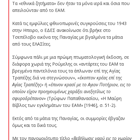
Τα «εθνικά ζητήματα» δεν ήταν τα μόνα ιερά και όσια που
απειλούνταν από το ΕΑΜ.
Κατά τις εμφύλιες φθινοπωρινές συγκρούσεις του 1943
στην Ηπειρο, ο ΕΔΕΣ ανακοίνωσε ότι βρήκε στο
Τσεπέλοβο εικόνα της Παναγίας με βγαλμένα τα μάτια
από τους ΕΛΑΣίτες.
Σύμφωνα πάλι με μια πρώιμη πτωματολογική έκδοση, σε
διάφορα χωριά της Ρούμελης οι «αντάρτες του ΕΑΜ τα
βρεγμένα παντελόνια τους τα άπλωναν επί της Αγίας
Τραπέζης διά να στεγνώσουν»,
«έκοπτον κρέας επί της
Αγίας Τραπέζης»
ή
«έπινον κρασί με το Αγιον Ποτήριον, εις το
οποίον είχον προηγουμένως χαράξει ανεξητίλως το
σφυροδρέπανον»
(Τρύφων Παπαθανασίου, «Η Μαύρη
Βίβλος των εγκλημάτων του ΕΑΜ» [1946], σ. 51-2).
Εκτός από τα μάτια της Παναγίας, οι συμμορίες έβγαζαν
όμως και τα δικά τους.
Με τον πανομοιότυπο τίτλο
«Βεβήλωσις ναού εις το χωρίον