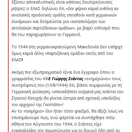
Εξίσου αποκαλυπτικές είναι κάποιες δευτερεύουσες
ρήτρες
:
ο ΕΛΑΣ δηλώνει ότι
«δεν φέρνει καμιά ευθύνη αν
αντιλαϊκές προδοτικές ομάδες επιτεθούν κατά γερμανικών
δυνάμεων»
και δεσμεύεται για
«καταπολέμησι των
αντιλαϊκών παρτιζάνικων ομάδων»
, με βαρύ οπλισμό που
θα του παραχωρήσουν οι Γερμανοί.
Το 1944 στη γερμανοκρατούμενη Μακεδονία δεν υπήρχε
όμως καμιά άλλη «παρτιζάνικη ομάδα» εκτός από τον
ΕΛΑΣ
!
Ακόμη πιο εξωπραγματικό είναι ένα έγγραφο όπου ο
γραμματέας του ΚΚ
Ε Γιώργης Σιάντος
«ενημερώνει» τους
συντρόφους του (13/8/1944) ότι, βάσει συμφωνίας με τη
Γερμανική Διοίκηση
, «οποιαδήποτε ενέργειά μας ενάντια του
Στρατού Κατοχής θα γίνεται ύστερα από σχετικές υποδείξεις
του αρχηγού της Γκεστάπο»!
Αν το «τεκμήριο» δεν ήταν τόσο φαιδρό, θα άξιζε ίσως να
επισημάνουμε πως, ενώ φέρεται να συντάχθηκε στην
Αθήνα τον Αύγουστο του 1944, ο Σιάντος είχε
εγκαταλείψει την πρωτεύουσα για το βουνό ήδη από τις