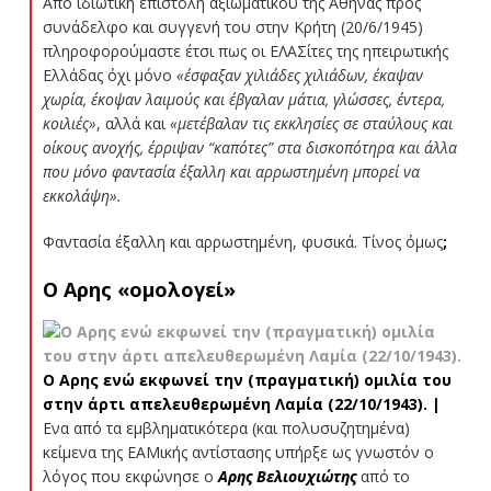
Από ιδιωτική επιστολή αξιωματικού της Αθήνας προς
συνάδελφο και συγγενή του στην Κρήτη (20/6/1945)
πληροφορούμαστε έτσι πως οι ΕΛΑΣίτες της ηπειρωτικής
Ελλάδας όχι μόνο
«έσφαξαν χιλιάδες χιλιάδων, έκαψαν
χωρία, έκοψαν λαιμούς και έβγαλαν μάτια, γλώσσες, έντερα,
κοιλιές»
, αλλά και
«μετέβαλαν τις εκκλησίες σε σταύλους και
οίκους ανοχής, έρριψαν “καπότες” στα δισκοπότηρα και άλλα
που μόνο φαντασία έξαλλη και αρρωστημένη μπορεί να
εκκολάψη».
Φαντασία έξαλλη και αρρωστημένη, φυσικά. Τίνος όμως
;
Ο Αρης «ομολογεί»
Ο Αρης ενώ εκφωνεί την (πραγματική) ομιλία του
στην άρτι απελευθερωμένη Λαμία (22/10/1943). |
Ενα από τα εμβληματικότερα (και πολυσυζητημένα)
κείμενα της ΕΑΜικής αντίστασης υπήρξε ως γνωστόν ο
λόγος που εκφώνησε ο
Αρης Βελιουχιώτης
από το