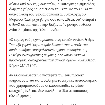
Χώστια υπό των κομμουνιστών»
, οι κατοχικές εφημερίδες
όλης της χώρας δημοσίευσαν τον Απρίλιο του 1944 την
ανακοίνωση του γερμανοτσολιά ανθυπολοχαγού
Μαρίνου Χατζημιχαήλ, για όσα (υποτίθεται ότι) διέπραξε
ο ΕΛΑΣ σε μια «ιστορικήν Βυζαντινήν μονήν, ρυθμού
Αγίας Σοφίας», της Πελοποννήσου
:
«Ο κυρίως ναός εχρησιμοποιείτο ως κοιτών οργίων. Η Αγία
Τράπεζα γυμνή έφερε μικρόν δισκοπότηρον, εντός του
οποίου υπήρχε “προφυλακτικόν” χρησιμοποιηθέν. […]
Ελλείψει φωτογραφικής μηχανής, δεν κατώρθωσα να
προσκομίσω φωτογραφίας των βανδαλισμών»
(«Ελεύθερον
Βήμα» 21/4/1944).
Αν δυσκολεύεστε να πιστέψετε την εντυπωσιακή
πληροφορία για τις προωθημένες τεχνικές αντισύλληψης
που χρησιμοποιούσαν οι κατσαπλιάδες εν μέσω
κατοχικής ένδειας, δεν συνέβη το ίδιο με κάποιους
εθνικόφρονες.