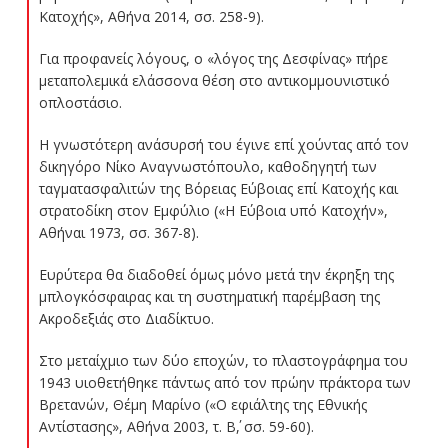
Κατοχής», Αθήνα 2014, σσ. 258-9).
Για προφανείς λόγους, ο «λόγος της Δεσφίνας» πήρε
μεταπολεμικά ελάσσονα θέση στο αντικομμουνιστικό
οπλοστάσιο.
Η γνωστότερη ανάσυρσή του έγινε επί χούντας από τον
δικηγόρο Νίκο Αναγνωστόπουλο, καθοδηγητή των
ταγματασφαλιτών της Βόρειας Εύβοιας επί Κατοχής και
στρατοδίκη στον Εμφύλιο («Η Εύβοια υπό Κατοχήν»,
Αθήναι 1973, σσ. 367-8).
Ευρύτερα θα διαδοθεί όμως μόνο μετά την έκρηξη της
μπλογκόσφαιρας και τη συστηματική παρέμβαση της
Ακροδεξιάς στο Διαδίκτυο.
Στο μεταίχμιο των δύο εποχών, το πλαστογράφημα του
1943 υιοθετήθηκε πάντως από τον πρώην πράκτορα των
Βρετανών, Θέμη Μαρίνο («Ο εφιάλτης της Εθνικής
Αντίστασης», Αθήνα 2003, τ. Β΄, σσ. 59-60).