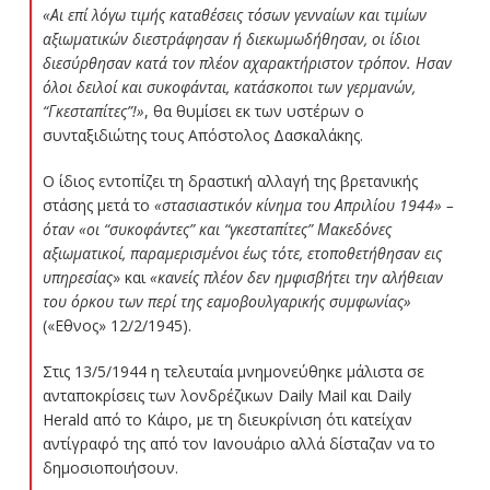
«Αι επί λόγω τιμής καταθέσεις τόσων γενναίων και τιμίων
αξιωματικών διεστράφησαν ή διεκωμωδήθησαν, οι ίδιοι
διεσύρθησαν κατά τον πλέον αχαρακτήριστον τρόπον. Ησαν
όλοι δειλοί και συκοφάνται, κατάσκοποι των γερμανών,
“Γκεσταπίτες”!»
, θα θυμίσει εκ των υστέρων ο
συνταξιδιώτης τους Απόστολος Δασκαλάκης.
Ο ίδιος εντοπίζει τη δραστική αλλαγή της βρετανικής
στάσης μετά το
«στασιαστικόν κίνημα του Απριλίου 1944» –
όταν «οι “συκοφάντες” και “γκεσταπίτες” Μακεδόνες
αξιωματικοί, παραμερισμένοι έως τότε, ετοποθετήθησαν εις
υπηρεσίας
» και
«κανείς πλέον δεν ημφισβήτει την αλήθειαν
του όρκου των περί της εαμοβουλγαρικής συμφωνίας»
(«Εθνος» 12/2/1945).
Στις 13/5/1944 η τελευταία μνημονεύθηκε μάλιστα σε
ανταποκρίσεις των λονδρέζικων Daily Mail και Daily
Herald από το Κάιρο, με τη διευκρίνιση ότι κατείχαν
αντίγραφό της από τον Ιανουάριο αλλά δίσταζαν να το
δημοσιοποιήσουν.