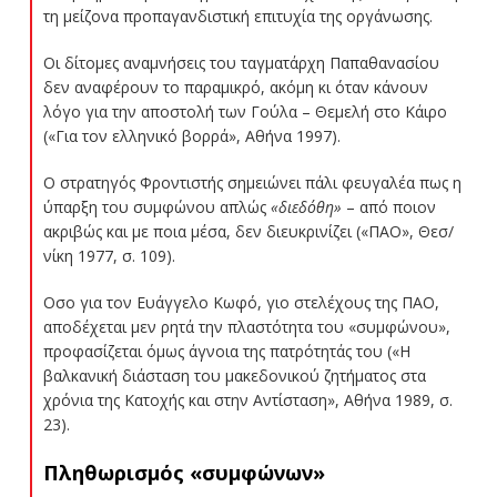
τη μείζονα προπαγανδιστική επιτυχία της οργάνωσης.
Οι δίτομες αναμνήσεις του ταγματάρχη Παπαθανασίου
δεν αναφέρουν το παραμικρό, ακόμη κι όταν κάνουν
λόγο για την αποστολή των Γούλα – Θεμελή στο Κάιρο
(«Για τον ελληνικό βορρά», Αθήνα 1997).
Ο στρατηγός Φροντιστής σημειώνει πάλι φευγαλέα πως η
ύπαρξη του συμφώνου απλώς
«διεδόθη»
– από ποιον
ακριβώς και με ποια μέσα, δεν διευκρινίζει («ΠΑΟ», Θεσ/
νίκη 1977, σ. 109).
Οσο για τον Ευάγγελο Κωφό, γιο στελέχους της ΠΑΟ,
αποδέχεται μεν ρητά την πλαστότητα του «συμφώνου»,
προφασίζεται όμως άγνοια της πατρότητάς του («Η
βαλκανική διάσταση του μακεδονικού ζητήματος στα
χρόνια της Κατοχής και στην Αντίσταση», Αθήνα 1989, σ.
23).
Πληθωρισμός «συμφώνων»