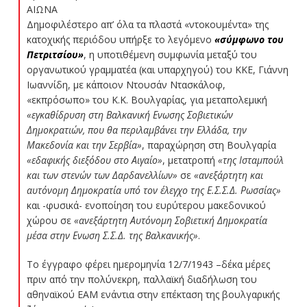
ΑΙΩΝΑ
Δημοφιλέστερο απ’ όλα τα πλαστά «ντοκουμέντα» της
κατοχικής περιόδου υπήρξε το λεγόμενο
«σύμφωνο του
Πετριτσίου»
, η υποτιθέμενη συμφωνία μεταξύ του
οργανωτικού γραμματέα (και υπαρχηγού) του ΚΚΕ, Γιάννη
Ιωαννίδη, με κάποιον Ντουσάν Ντασκάλοφ,
«εκπρόσωπο» του Κ.Κ. Βουλγαρίας, για μεταπολεμική
«εγκαθίδρυση στη Βαλκανική Ενωσης Σοβιετικών
Δημοκρατιών, που θα περιλαμβάνει την Ελλάδα, την
Μακεδονία και την Σερβία»
, παραχώρηση στη Βουλγαρία
«εδαφικής διεξόδου στο Αιγαίο»
, μετατροπή
«της Ισταμπούλ
και των στενών των Δαρδανελλίων»
σε
«ανεξάρτητη και
αυτόνομη Δημοκρατία υπό τον έλεγχο της Ε.Σ.Σ.Δ. Ρωσσίας»
και -φυσικά- ενοποίηση του ευρύτερου μακεδονικού
χώρου σε
«ανεξάρτητη Αυτόνομη Σοβιετική Δημοκρατία
μέσα στην Ενωση Σ.Σ.Δ. της Βαλκανικής»
.
Το έγγραφο φέρει ημερομηνία 12/7/1943 –δέκα μέρες
πριν από την πολύνεκρη, παλλαϊκή διαδήλωση του
αθηναϊκού ΕΑΜ ενάντια στην επέκταση της βουλγαρικής