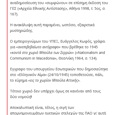
αναδημοσίευση του «συμφώνου» σε επίσημη έκδοση του
ΓΕΣ («Αρχεία Εθνικής Αντίστασης», Αθήνα 1998, τ. 5ος, σ.
167).
Η ανακάλυψη αυτή παραμένει, ωστόσο, εξαιρετικά
μυστηριώδης.
Ο εμπειρογνώμων του ΥΠΕΞ, Ευάγγελος Κωφός, γράφει
για
«ανεπιβεβαίωτο αντίγραφο»
που βρέθηκε το 1945
«κοντά στο χωριό Μπούλα των Σερρών»
(«Nationalism and
Communism in Macedonia», Θεσ/νίκη 1964, σ. 134).
Εγγραφο του υπουργείου Εσωτερικών που δημοσιεύτηκε
στο «Ελληνικόν Αίμα» (24/10/1945) τοποθετούσε, πάλι,
το εύρημα
«εις το χωρίον Μπούλα Αττικής».
Τέτοιο χωριό δεν υπάρχει όμως σε κανέναν από τους
δύο νομούς
!
Αποκαλυπτική είναι, τέλος, η σιγή των
απομνημονευμάτων ηγετικών στελεχών της ΠΑΟ γι’ αυτή