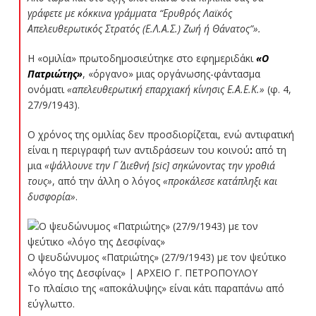
γράφετε με κόκκινα γράμματα “Ερυθρός Λαϊκός
Απελευθερωτικός Στρατός (Ε.Λ.Α.Σ.) Ζωή ή Θάνατος”».
Η «ομιλία» πρωτοδημοσιεύτηκε στο εφημεριδάκι
«Ο
Πατριώτης»
, «όργανο» μιας οργάνωσης-φάντασμα
ονόματι
«απελευθερωτική επαρχιακή κίνησις Ε.Α.Ε.Κ.»
(φ. 4,
27/9/1943).
Ο χρόνος της ομιλίας δεν προσδιορίζεται, ενώ αντιφατική
είναι η περιγραφή των αντιδράσεων του κοινού
:
από τη
μια
«ψάλλουνε την Γ΄ Διεθνή [sic] σηκώνοντας την γροθιά
τους»
, από την άλλη ο λόγος
«προκάλεσε κατάπληξι και
δυσφορία»
.
Ο ψευδώνυμος «Πατριώτης» (27/9/1943) με τον ψεύτικο
«λόγο της Δεσφίνας» |
ΑΡΧΕΙΟ Γ. ΠΕΤΡΟΠΟΥΛΟΥ
Το πλαίσιο της «αποκάλυψης» είναι κάτι παραπάνω από
εύγλωττο.