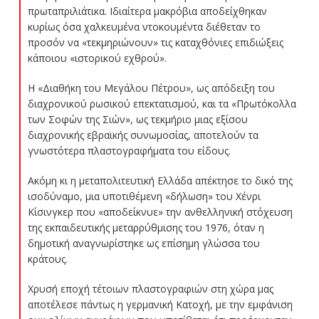
πρωταπριλιάτικα. Ιδιαίτερα μακρόβια αποδείχθηκαν
κυρίως όσα χαλκευμένα ντοκουμέντα διέθεταν το
προσόν να «τεκμηριώνουν» τις καταχθόνιες επιδιώξεις
κάποιου «ιστορικού εχθρού».
Η «Διαθήκη του Μεγάλου Πέτρου», ως απόδειξη του
διαχρονικού ρωσικού επεκτατισμού, και τα «Πρωτόκολλα
των Σοφών της Σιών», ως τεκμήριο μιας εξίσου
διαχρονικής εβραϊκής συνωμοσίας, αποτελούν τα
γνωστότερα πλαστογραφήματα του είδους.
Ακόμη κι η μεταπολιτευτική Ελλάδα απέκτησε το δικό της
ισοδύναμο, μια υποτιθέμενη «δήλωση» του Χένρι
Κίσινγκερ που «αποδείκνυε» την ανθελληνική στόχευση
της εκπαιδευτικής μεταρρύθμισης του 1976, όταν η
δημοτική αναγνωρίστηκε ως επίσημη γλώσσα του
κράτους.
Χρυσή εποχή τέτοιων πλαστογραφιών στη χώρα μας
αποτέλεσε πάντως η γερμανική Κατοχή, με την εμφάνιση