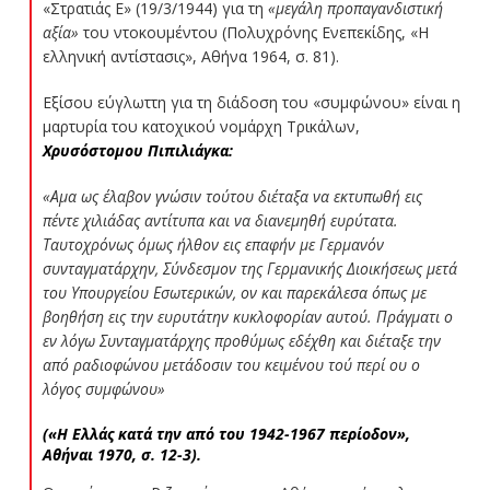
«Στρατιάς Ε» (19/3/1944) για τη
«μεγάλη προπαγανδιστική
αξία»
του ντοκουμέντου (Πολυχρόνης Ενεπεκίδης, «Η
ελληνική αντίστασις», Αθήνα 1964, σ. 81).
Εξίσου εύγλωττη για τη διάδοση του «συμφώνου» είναι η
μαρτυρία του κατοχικού νομάρχη Τρικάλων,
Χρυσόστομου Πιπιλιάγκα:
«Αμα ως έλαβον γνώσιν τούτου διέταξα να εκτυπωθή εις
πέντε χιλιάδας αντίτυπα και να διανεμηθή ευρύτατα.
Ταυτοχρόνως όμως ήλθον εις επαφήν με Γερμανόν
συνταγματάρχην, Σύνδεσμον της Γερμανικής Διοικήσεως μετά
του Υπουργείου Εσωτερικών, ον και παρεκάλεσα όπως με
βοηθήση εις την ευρυτάτην κυκλοφορίαν αυτού. Πράγματι ο
εν λόγω Συνταγματάρχης προθύμως εδέχθη και διέταξε την
από ραδιοφώνου μετάδοσιν του κειμένου τού περί ου ο
λόγος συμφώνου»
(«Η Ελλάς κατά την από του 1942-1967 περίοδον»,
Αθήναι 1970, σ. 12-3).