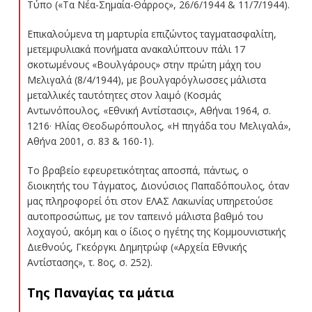
Τύπο («Τα Νέα-Σημαία-Θάρρος», 26/6/1944 & 11/7/1944).
Επικαλούμενα τη μαρτυρία επιζώντος ταγματασφαλίτη,
μετεμφυλιακά πονήματα ανακαλύπτουν πάλι 17
σκοτωμένους «Βουλγάρους» στην πρώτη μάχη του
Μελιγαλά (8/4/1944), με βουλγαρόγλωσσες μάλιστα
μεταλλικές ταυτότητες στον λαιμό (Κοσμάς
Αντωνόπουλος, «Εθνική Αντίστασις», Αθήναι 1964, σ.
1216· Ηλίας Θεοδωρόπουλος, «Η πηγάδα του Μελιγαλά»,
Αθήνα 2001, σ. 83 & 160-1).
Το βραβείο εφευρετικότητας αποσπά, πάντως, ο
διοικητής του Τάγματος, Διονύσιος Παπαδόπουλος, όταν
μας πληροφορεί ότι στον ΕΛΑΣ Λακωνίας υπηρετούσε
αυτοπροσώπως, με τον ταπεινό μάλιστα βαθμό του
λοχαγού, ακόμη και ο ίδιος ο ηγέτης της Κομμουνιστικής
Διεθνούς, Γκεόργκι Δημητρώφ («Αρχεία Εθνικής
Αντίστασης», τ. 8ος, σ. 252).
Της Παναγίας τα μάτια