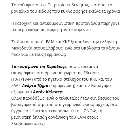
Το «σύμφωνο του Πετριτσίου» δεν ήταν, ωστόσο, το
μοναδικό του είδους που κυκλοφόρησε εκείνα τα χρόνια.
Η κατοχική και αντικομμουνιστική προπαγάνδα παρήγαγε
τέσσερα ακόμη παρεμφερή «ντοκουμέντα».
Σε δύο από αυτά, ΕΑΜ και ΚΚΕ ξεπουλάνε την ελληνική
Μακεδονία στους Σλάβους, ενώ στα υπόλοιπα τα κάνουν
πλακάκια με τους Γερμανούς
:
Τ
ο «σύμφωνο της Καρυδιάς
», που φέρεται να
υπογράφηκε στο ομώνυμο χωριό της Εδεσσας
(10/1/1944) από το ηγετικό στέλεχος του ΚΚΕ και του
ΕΛΑΣ
Ανδρέα Τζήμα
(Σαμαρινιώτη) και τον Βούλγαρο
αξιωματικό
Αντόν Κάλτσεφ
.
Ολως παραδόξως, ενώ ο τελευταίος ήταν σύνδεσμος του
βουλγαρικού στρατού στα γερμανικά φρουραρχεία, στο
έγγραφο φέρεται να εκπροσωπεί το… ΣΝΟΦ, τη
μειονοτική δηλαδή οργάνωση του ΕΑΜ στους
Σλαβομακεδόνες
!