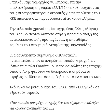
μπαλκόνι της Νομαρχίας Φθιώτιδος μετά την
απελευθέρωση της Λαμίας (22/1/1944), καθησυχάζοντας
τους συντηρητικότερους ακροατές για τις προθέσεις του
ΚΚΕ απέναντι στις παραδοσιακές αξίες και αντιλήψεις.
Την τελευταία χρονιά της Κατοχής, ένας άλλος «λόγος»
του Αρη βρισκόταν ωστόσο στην ημερήσια διάταξη της
αντικομμουνιστικής προπαγάνδας
:
η υποτιθέμενη
«ομιλία» του στο χωριό Δεσφίνα της Παρνασσίδας.
Ενα ασυνάρτητο συμπίλημα διεθνιστικών,
αντικαπιταλιστικών κι αντιμιλιταριστικών κηρυγμάτων
(όπως τα αντιλαμβανόταν ο μέσος ασφαλίτης της εποχής),
όπου ο Αρης φερόταν να διακηρύσσει δημόσια τα
ακριβώς αντίθετα απ’ όσα πρέσβευαν το ΕΑΜ και το ΚΚΕ.
Ακόμη και να μετονομάζει τον ΕΛΑΣ, από «Ελληνικό» σε
«Ερυθρό» στρατό
:
«Τον σκοπόν μας μέχρι στιγμής δεν τον είχαμε αποκαλύψει
για λόγους σκοπιμότητος. […]