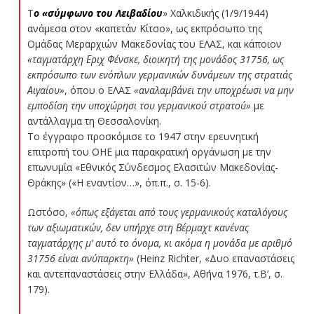
Τ
ο «σύμφωνο του Λειβαδίου
» Χαλκιδικής (1/9/1944)
ανάμεσα στον «καπετάν Κίτσο», ως εκπρόσωπο της
Ομάδας Μεραρχιών Μακεδονίας του ΕΛΑΣ, και κάποιον
«ταγματάρχη Εριχ Φένσκε, διοικητή της μονάδος 31756, ως
εκπρόσωπο των ενόπλων γερμανικών δυνάμεων της στρατιάς
Αιγαίου»
, όπου ο ΕΛΑΣ
«αναλαμβάνει την υποχρέωσι να μην
εμποδίση την υποχώρησι του γερμανικού στρατού»
με
αντάλλαγμα τη Θεσσαλονίκη.
Το έγγραφο προσκόμισε το 1947 στην ερευνητική
επιτροπή του ΟΗΕ μια παρακρατική οργάνωση με την
επωνυμία «Εθνικός Σύνδεσμος Ελασιτών Μακεδονίας-
Θράκης» («Η εναντίον…», όπ.π., σ. 15-6).
Ωστόσο,
«όπως εξάγεται από τους γερμανικούς καταλόγους
των αξιωματικών, δεν υπήρχε στη Βέρμαχτ κανένας
ταγματάρχης μ’ αυτό το όνομα, κι ακόμα η μονάδα με αριθμό
31756 είναι ανύπαρκτη»
(Heinz Richter, «Δυο επαναστάσεις
και αντεπαναστάσεις στην Ελλάδα», Αθήνα 1976, τ.Β’, σ.
179).