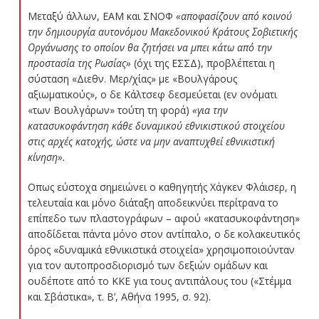
Μεταξύ άλλων, ΕΑΜ και ΣΝΟΦ
«αποφασίζουν από κοινού
την δημιουργία αυτονόμου Μακεδονικού Κράτους Σοβιετικής
Οργάνωσης το οποίον θα ζητήσει να μπει κάτω από την
προστασία της Ρωσίας»
(όχι της ΕΣΣΔ), προβλέπεται η
σύσταση «Διεθν. Μερ/χίας» με «Βουλγάρους
αξιωματικούς», ο δε Κάλτσεφ δεσμεύεται (εν ονόματι
«των Βουλγάρων» τούτη τη φορά)
«για την
κατασυκοφάντηση κάθε δυναμικού εθνικιστικού στοιχείου
στις αρχές κατοχής, ώστε να μην αναπτυχθεί εθνικιστική
κίνηση».
Οπως εύστοχα σημειώνει ο καθηγητής Χάγκεν Φλάισερ, η
τελευταία και μόνο διάταξη αποδεικνύει περίτρανα το
επίπεδο των πλαστογράφων – αφού «κατασυκοφάντηση»
αποδίδεται πάντα μόνο στον αντίπαλο, ο δε κολακευτικός
όρος «δυναμικά εθνικιστικά στοιχεία» χρησιμοποιούνταν
για τον αυτοπροσδιορισμό των δεξιών ομάδων και
ουδέποτε από το ΚΚΕ για τους αντιπάλους του («Στέμμα
και Σβάστικα», τ. Β’, Αθήνα 1995, σ. 92).