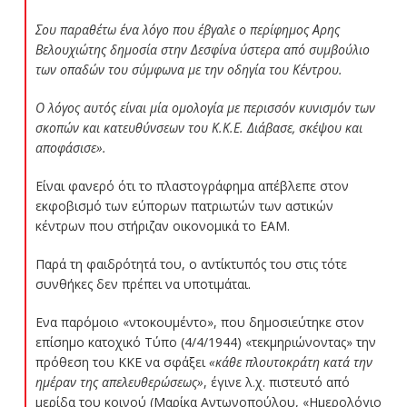
Σου παραθέτω ένα λόγο που έβγαλε ο περίφημος Αρης
Βελουχιώτης δημοσία στην Δεσφίνα ύστερα από συμβούλιο
των οπαδών του σύμφωνα με την οδηγία του Κέντρου.
Ο λόγος αυτός είναι μία ομολογία με περισσόν κυνισμόν των
σκοπών και κατευθύνσεων του Κ.Κ.Ε. Διάβασε, σκέψου και
αποφάσισε».
Είναι φανερό ότι το πλαστογράφημα απέβλεπε στον
εκφοβισμό των εύπορων πατριωτών των αστικών
κέντρων που στήριζαν οικονομικά το ΕΑΜ.
Παρά τη φαιδρότητά του, ο αντίκτυπός του στις τότε
συνθήκες δεν πρέπει να υποτιμάται.
Ενα παρόμοιο «ντοκουμέντο», που δημοσιεύτηκε στον
επίσημο κατοχικό Τύπο (4/4/1944) «τεκμηριώνοντας» την
πρόθεση του ΚΚΕ να σφάξει
«κάθε πλουτοκράτη κατά την
ημέραν της απελευθερώσεως»
, έγινε λ.χ. πιστευτό από
μερίδα του κοινού (Μαρίκα Αντωνοπούλου, «Ημερολόγιο