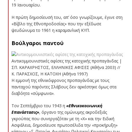
19 Ιανουαρίου.
Η πρώτη δημοσίευσή του, απ’ όσο γνωρίζουμε, έγινε στη
«Βίβλο της Εθνοπροδοσίας» που την εξέδωσε
ψευδώνυμα το 1961 η καραμανλική ΚΥΠ.
Βούλγαροι παντού
Αντικομμουνιστικές αφίσες της κατοχικής προπαγάνδας |
ΣΠ. ΚΑΡΑΧΡΗΣΤΟΣ, ΕΛΛΗΝΙΚΕΣ ΑΦΙΣΕΣ (Αθήνα 2003) //
Κ. ΠΑΡΑΣΧΟΣ, Η ΚΑΤΟΧΗ (Αθήνα 1997)
Η εμμονή της εθνικόφρονος προπαγάνδας με τους
πανταχού παρόντες Σλάβους δεν αρκέστηκε όμως στα
διαβόητα «σύμφωνα».
Τον Σεπτέμβριο του 1943 η
«Εθνικοκοινωνική
Επανάστασις»
, όργανο της ομώνυμης ακροδεξιάς
γκρούπας που συνεργαζόταν με τη «Χ» και την Ειδική
Ασφάλεια, δημοσίευσε πρωτοσέλιδα την «προκήρυξη»
κάποιου
«Σ. Πετρώφ, Ανωτάτου Πολιτικού Κομισαρίου των