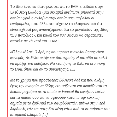
Το ίδιο έντυπο διακηρύσσει ότι το ΕΑΜ επέβαλε στην
Ελεύθερη Ελλάδα
«μια σκλαβιά ανείπωτη, μπροστά στην
οποία ωχριά η σκλαβιά στην οποία μας υπέβαλαν οι
επιδρομείς»
, που άλλωστε «έχουν το ελαφρυντικό ότι
είναι εχθροί μας αγωνιζόμενοι διά το μεγαλείον της ιδίας
των πατρίδος», και καλεί τον πληθυσμό να στρατευτεί
αποκλειστικά κατά του ΕΑΜ
:
«Ελληνικέ λαέ. Ο δρόμος που πρέπει ν’ ακολουθήσης είναι
φανερός. Δε θέλει σκέψι και δισταγμούς. Η πατρίδα σε καλεί
να πράξης ένα καθήκον. Να κτυπήσης το Κ.Κ., να κτυπήσης
το ΕΛΑΣ όπου και αν το συναντήσης. […]
Με το χρήμα που προσέφερες Ελληνικέ Λαέ και που ακόμη
έχεις την ανοησία να δίδης, ετοιμάζονται και ακονίζονται τα
δίκοπα μαχαίρια με τα οποία οι Εαμικοί θα σφάξουν εσένα
και τα παιδιά σου για να υψώσουν κατόπιν την κόκκινη
σημαία με το έμβλημά των σφυρί-δρεπάνι επάνω στην ιερά
Ακρόπολι, εάν και αυτή δεν πέση κάτω από τα κτυπήματα του
ιστορικού υλισμού. […]