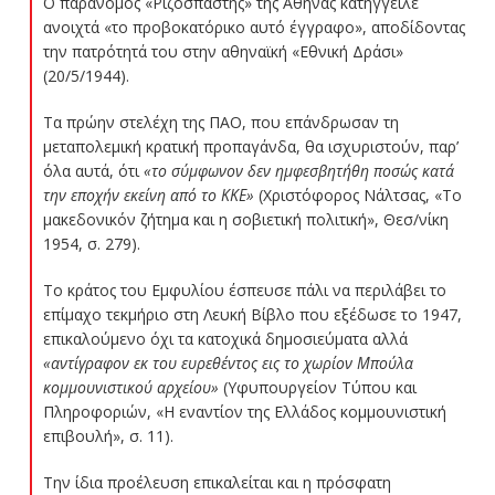
Ο παράνομος «Ριζοσπάστης» της Αθήνας κατήγγειλε
ανοιχτά «το προβοκατόρικο αυτό έγγραφο», αποδίδοντας
την πατρότητά του στην αθηναϊκή «Εθνική Δράσι»
(20/5/1944).
Τα πρώην στελέχη της ΠΑΟ, που επάνδρωσαν τη
μεταπολεμική κρατική προπαγάνδα, θα ισχυριστούν, παρ’
όλα αυτά, ότι
«το σύμφωνον δεν ημφεσβητήθη ποσώς κατά
την εποχήν εκείνη από το ΚΚΕ»
(Χριστόφορος Νάλτσας, «Το
μακεδονικόν ζήτημα και η σοβιετική πολιτική», Θεσ/νίκη
1954, σ. 279).
Το κράτος του Εμφυλίου έσπευσε πάλι να περιλάβει το
επίμαχο τεκμήριο στη Λευκή Βίβλο που εξέδωσε το 1947,
επικαλούμενο όχι τα κατοχικά δημοσιεύματα αλλά
«αντίγραφον εκ του ευρεθέντος εις το χωρίον Μπούλα
κομμουνιστικού αρχείου»
(Υφυπουργείον Τύπου και
Πληροφοριών, «Η εναντίον της Ελλάδος κομμουνιστική
επιβουλή», σ. 11).
Την ίδια προέλευση επικαλείται και η πρόσφατη