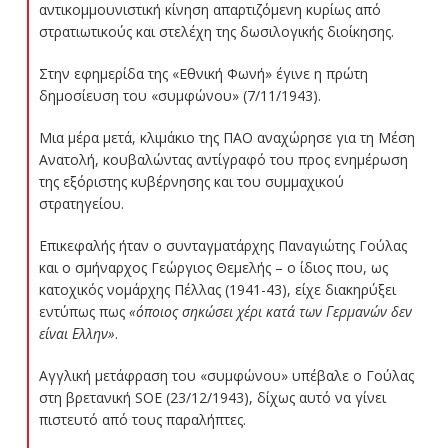
αντικομμουνιστική κίνηση απαρτιζόμενη κυρίως από
στρατιωτικούς και στελέχη της δωσιλογικής διοίκησης.
Στην εφημερίδα της «Εθνική Φωνή» έγινε η πρώτη
δημοσίευση του «συμφώνου» (7/11/1943).
Μια μέρα μετά, κλιμάκιο της ΠΑΟ αναχώρησε για τη Μέση
Ανατολή, κουβαλώντας αντίγραφό του προς ενημέρωση
της εξόριστης κυβέρνησης και του συμμαχικού
στρατηγείου.
Επικεφαλής ήταν ο συνταγματάρχης Παναγιώτης Γούλας
και ο σμήναρχος Γεώργιος Θεμελής – ο ίδιος που, ως
κατοχικός νομάρχης Πέλλας (1941-43), είχε διακηρύξει
εντύπως πως
«όποιος σηκώσει χέρι κατά των Γερμανών δεν
είναι Ελλην»
.
Αγγλική μετάφραση του «συμφώνου» υπέβαλε ο Γούλας
στη βρετανική SOE (23/12/1943), δίχως αυτό να γίνει
πιστευτό από τους παραλήπτες.