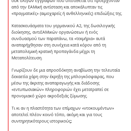
ουκ ολίγων εγγράφων που υποτίθεται ότι προέρχονταν
από την ΕΑΜική αντίσταση και αποκάλυπταν τις
«πραγματικές» (αιμοχαρείς ή ανθελληνικές) επιδιώξεις της.
Κατασκευάσματα του γερμανικού Α2, της δωσιλογικής
διοίκησης, αντιΕΑΜικών οργανώσεων ή ενός
συνδυασμού των παραπάνω, τα «τεκμήρια» αυτά
αναπαρήχθησαν στη συνέχεια κατά κόρον από τη
μεταπολεμική κρατική προπαγάνδα μέχρι τη
Μεταπολίτευση.
Γνωρίζουν δε μια απροσδόκητη αναβίωση την τελευταία
δεκαετία χάρη στην έκρηξη της μπλογκόσφαιρας, που
μέσω της άκριτης αναπαραγωγής και διάδοσης
«εντυπωσιακών» πληροφοριών έχει μετατραπεί σε
προνομιακό χώρο ακροδεξιάς ζύμωσης.
Τι κι αν η πλαστότητα των επίμαχων «ντοκουμέντων»
αποτελεί πλέον κοινό τόπο, ακόμη και για τους
συντηρητικότερους ιστορικούς
;