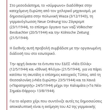
Στο μεσοδιάστημα, το «σύμφωνο» διαδόθηκε στην
κατεχόμενη Ευρώπη από τον χιτλερικό μηχανισμό, με
δημοσιεύματα στην πολωνική Wiaza (3/12/1943), τη
γερμανόγλωσση Neue Ordnung του Ζάγκρεμπ
(23/1/1944), το επίσημο όργανο των ναζί Völkischer
Beobachter (20/5/1944) και την Kölnische Zeitung
(21/5/1944).
Η διεθνής αυτή προβολή συμβάδισε με την οργανωμένη
διάδοσή του στο εσωτερικό.
Την αρχή έκαναν τα έντυπα του ΕΔΕΣ «Νέα Ελλάς»
(12/5/1944) και «Εθνική Φλόγα» (21/5/1944), για να πάρει
κατόπιν τη σκυτάλη ο επίσημος κατοχικός Τύπος, από τη
Θεσσαλονίκη («Νέα Ευρώπη» 23/5/1944) και τα Χανιά
(«Παρατηρητής» 24/5/1944) μέχρι την Καλαμάτα («Τα Νέα-
Σημαία-Θάρρος» 13/8/1944).
Για το αόρατο χέρι που συντόνιζε αυτές τις δημοσιεύσεις
αποκαλυπτική είναι η εκτίμηση του Α2 της γερμανικής